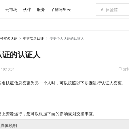
云市场
伙伴
服务
了解阿里云
AI 特惠
数据与 API
成为产品伙伴
企业增值服务
最佳实践
价格计算器
AI 场景体
基础软件
产品伙伴合
阿里云认证
市场活动
配置报价
大模型
号实名认证
变更实名认证
变更个人认证的认证人
自助选配和估算价格
步到位
域名与网站
智启 AI 普惠权益
产品生态集成认证中心
企业支持计划
云上春晚
Qwen Audio：打造专属 AI 语音助手
千问官方 MaaS 平台，为开发者和 Agent 而生，新用户赠送 1 亿 + tokens 额度
云服务器 EC
一句话生成原生
AI Coding
阿里云Maa
2026 阿里云
为企业打
数据集
Windows
大模型认证
模型
NEW
NEW
格式还原
值低价云产品抢先购
提供智能易用的域名与建站服务
至高享 1亿+免费 tokens，加速 Al 应用落地
Qwen-Audio-3.0-Realtime 端到端实时语音角色扮演
安全可靠、弹
输入一句话想法,
智能编程，一键
认证的认证人
产品生态伙伴
专家技术服务
云上奥运之旅
弹性计算合作
阿里云中企出
手机三要素
宝塔 Linux
全部认证
价格优势
开源旗舰模型
对象存储 OSS
即刻拥有 DeepSeek-V4-Pro
阿里云 OPC 创新助力计划
云数据库 RD
一键部署幻兽
AI 电商营销
产品生态伙伴工作台
企业增值服务台
云栖战略参考
云存储合作计
云栖大会
身份实名认证
CentOS
训练营
推动算力普惠，释放技术红利
的大模型服务
最高返9万
真正可用的 1M 上下文,一次完成代码全链路开发
轻松解锁专属 DeepSeek-V4-Pro
至高百万元 Token 补贴，加速一人公司成长
稳定、安全、高性价比、高性能的云存储服务
一键购买专属
从图文生成到
复制
 10:10:04
云上的中国
数据库合作计
活动全景
短信
Docker
图片和
自进化智能体
人工智能平台 PAI
5 分钟轻松部署专属 QwenPaw
Token Plan 模型订阅计划
Qoder
高效搭建 AI
AI 广告创作
企业成长
大模型
NEW
HOT
信息公告
实名认证信息变更为另一个人时，可以按照以下步骤进行认证人变更。
看见新力量
云网络合作计
OCR 文字识别
JAVA
级电脑
越聪明
证享300元代金券
一站式AI开发、训练和推理服务
Qwen3.8-Max 首发尝鲜，限时加量 10 倍，夜间低至2折
从聊天伙伴进化为能主动干活的本地数字员工
面向真实软件
图文、视频一
Kimi-K3
HappyHors
NEW
魔搭 Mode
loud
服务实践
官网公告
Kimi 最新旗舰模型，长程编程与推理利器
让文字生成流
金融模力时刻
Salesforce O
版
发票查验
全能环境
Qoder CN
Claude Code + GStack 打造工程团队
千问办公，限时限量积分加倍
云原生数据库 P
低代码高效构
AI 建站
NEW
作计划
计划
创新中心
魔搭 ModelSc
健康状态
让AI从“聊天伙伴”进化为能干活的“数字员工”
覆盖公网/内网、递归/权威、移动APP等全场景解析服务
安装技能 GStack，拥有专属 AI 工程团队
你的AI工作搭子，覆盖日常办公高频场景
基于千问大模型等，支持代码智能生成、研发智能问答
0 代码专业建
客户案例
天气预报查询
操作系统
Deepseek-v4-pro
HappyHors
态合作计划
云上资源运行，您可以根据下面的影响规划交接事宜。
态智能体模型
旗舰 MoE 大模型，百万上下文与顶尖推理能力
图生视频，流
Compute
同享
容器服务 Kubernetes 版 ACK
万小智 AI 建站低至 15元/月
云防火墙
AI 短剧/漫剧
快递物流查询
WordPress
成为服务伙
高校合作
式云数据仓库
点，立即开启云上创新
提供一站式管理容器应用的 K8s 服务
送.CN域名，送备案服务码
云原生的云上
AI助力短剧
GLM-5.2
Wan2.7-T
具体说明
Ubuntu