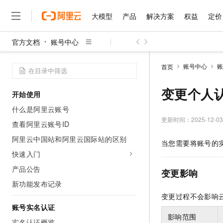
大模型
产品
解决方案
权益
定价
官方文档
账号中心
大模型
产品
解决方案
权益
定价
云市场
伙伴
服务
了解阿里云
精选产品
精选解决方案
普惠上云
产品定价
精选商城
成为销售伙伴
售前咨询
为什么选择阿里云
千问AI平台
账号中心
账
首页
了解云产品的定价详情
大模型服务平台百炼
睿译宝，AI翻译排版一
普惠上云 官方力荐
分销伙伴
在线服务
网站建设
什么是云计算
大
大模型服务与应用平台
上传文档即自动完成翻译和
云服务器38元/年起，超
变更个人
开始使用
咨询伙伴
多端小程序
技术领先
云上成本管理
售后服务
千问大模型
GLM-5.2：长任务时代
官方推荐返现计划
大模型
什么是阿里云账号
大模型
精选产品
精选解决方案
Salesforce 国际版订阅
稳定可靠
管理和优化成本
多元化、高性能、安全可靠
推荐新用户得奖励，单订单
更新时间：
2025-12-03
销售伙伴合作计划
查看阿里云账号ID
自助服务
友盟天域
安全合规
人工智能与机器学习
AI
文本生成
无影云电脑
Hermes Agent，打造
云工开物
阿里云中国站和阿里云国际站的区别
当您需要将账号的
无影生态合作计划
在线服务
观测云
分析师报告
随时随地安全接入的云上超
自主进化，持久记忆，越用
高校专属算力普惠，学生认
计算
互联网应用开发
快速入门
Qwen3.8-Max
HOT
Salesforce On Alibaba C
工单服务
智能体时代全能旗舰模型
Tuya 物联网平台阿里云
研究报告与白皮书
产品公告
云解析DNS
快速拥有专属 OpenClaw
Consulting Partner 合
变更影响
大数据
容器
免费试用
短信专区
新功能发布记录
蓝凌 OA
Qwen3.7-Plus
AI 大模型销售与服务生
现代化应用
存储
天池大赛
变更过程不会影响
能看、能想、能动手的多模
云原生大数据计算服务 Max
解决方案免费试用 新老
电子合同
账号实名认证
面向分析的企业级SaaS模
最高领取价值200元试用
安全
网络与CDN
AI 算法大赛
Qwen3-VL-Plus
影响范围
畅捷通
实名认证概览