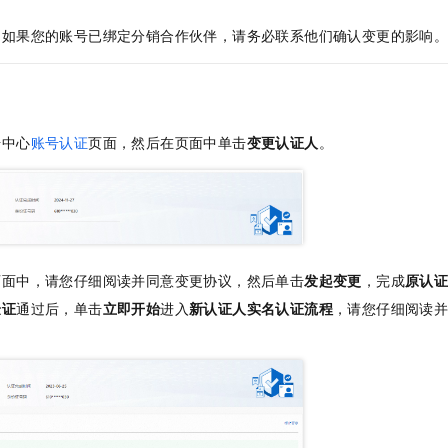
一个 AI 助手
即刻拥有 DeepSeek-R1 满血版
超强辅助，Bol
在企业官网、通讯软件中为客户提供 AI 客服
多种方案随心选，轻松解锁专属 DeepSeek
：如果您的账号已绑定分销合作伙伴，请务必联系他们确认变更的影响
号中心
账号认证
页面，然后在页面中单击
变更认证人
。
页面中，请您仔细阅读并同意变更协议，然后单击
发起变更
，完成
原认
验证
通过后，单击
立即开始
进入
新认证人实名认证
流程
，请您仔细阅读
。