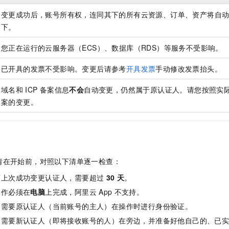
服务生态伙伴
视觉 Coding、空间感知、多模态思考等全面升级
1M上下文，专为长程任务能力而生
云工开物
企业应用
Night Plan 支持 Qwen 3.8-Max
AI 办公
NEW
变更成功后，账号所有权，连同其下的所有云资源、订单、资产将自
Red Hat
30+ 款产品免费体验
夜间 5 折，Qwen/Meoo/TokenPlan 客户专享
AI智能应用
科研合作
下。
ERP
堂（旗舰版）
SUSE
智能客服
AI 应用构建
大模型原生
您正在运行的云服务器（ECS）、数据库（RDS）等服务不受影响。
CRM
2个月
自动承接线索
建站小程序
Qoder
大模型服务平台百炼-应用模版
OA 办公系统
HOT
NEW
已开具的发票不受影响。变更后请参考
开具发票
手动修改发票抬头。
面向真实软件
个人版上线、团队版降价；千问3.8-Max首发发尝鲜
丰富多元化的应用模版和解决方案
力提升
财税管理
模板建站
域名和
ICP
备案信息
不会
自动变更，仍然属于原认证人。请您按照实
万有无界
大模型服务平台百炼-智能体
案的变更。
400电话
定制建站
的模型效果
灵活可视化地构建企业级 Agent
方案
广告营销
模板小程序
秒悟
人工智能平台 PAI
定制小程序
云端极速 AI 
新一代 AI 视频生成模型，深度适配广告营销等场景
AI Native 的算法工程平台，一站式完成建模、训练、推理服务部署
APP 开发
请在开始前，对照以下清单逐一检查：
建站系统
离上次成功变更认证人，需要超过
30
天
。
操作必须在
电脑
上完成，阿里云
App
不支持。
AI 应用
10分钟微调：让0.6B模型媲美235B模型
多模态数据信
：需要原认证人（当前账号的主人）在操作时进行身份验证。
依托云原生高可用架构,实现Dify私有化部署
用1%尺寸在特定领域达到大模型90%以上效果
：需要新认证人（即将接收账号的人）在旁边，并准备好他自己的、已