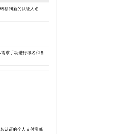
文戏情感细腻自然，动作戏激烈拳拳到肉，实现更强表演能力
支持中英文自由切换，具备更强的噪声鲁棒性
云聚AI 严选权益
SSL 证书
动转移到新的认证人名
，一键激活高效办公新体验
精选AI产品，从模型到应用全链提效
堡垒机
AI 用量加速计划
应用
防火墙
、识别商机，让客服更高效、服务更出色。
新老同享，达量后返
千问办公
主机安全
NEW
的智能体编程平台
一站式AI生产力平台
际需求手动进行域名和备
AI 应用及服务市场
伶鹊
企业级人与Agent协作平台，接入和调度多个数字员工
智能客服平台，对话机器人、对话分析、智能外呼
AI 应用
大模型服务平台百炼 - 全妙
大模型
应用创作平台
多模态内容创作工具，已接入 DeepSeek
自然语言处理
数据标注
机器学习
息提取
与 AI 智能体进行实时音视频通话
从文本、图片、视频中提取结构化的属性信息
构建支持视频理解的 AI 音视频实时通话应用
实名认证的个人支付宝账