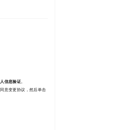
t.diy 一步搞定创意建站
构建大模型应用的安全防护体系
通过自然语言交互简化开发流程,全栈开发支持
通过阿里云安全产品对 AI 应用进行安全防护
。
证人信息验证
。
并同意变更协议，然后单击