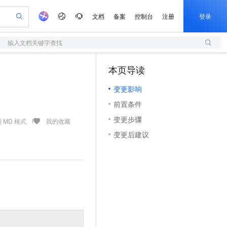
文档
备案
控制台
注册
登录
输入文档关键字查找
验
作计划
器
AI 活动
专业服务
服务伙伴合作计划
开发者社区
加入我们
服务平台百炼
阿里云 OPC 创新助力计划
本页导读
（1）
一站式生成采购清单，支持单品或批量购买
S
可编辑精美 PPT 文稿
S产品伙伴计划（繁花）
峰会
造的大模型服务与应用开发平台
轻量应用服务器
Agency Agents：拥有专属领域专家
AI 生产力先锋
Al MaaS 服务伙伴赋能合作
域名
博文
Careers
至高可申请百万元
变更影响
性可伸缩的云计算服务
 轻松生成专业的 PPT
开启高性价比 AI 编程新体验
先锋实践拓展 AI 生产力的边界
快速构建应用程序和网站，即刻迈出上云第一步
多领域专家智能体,一键组建 AI 虚拟交付团队
Token 补贴，五大权
计划
海大会
伙伴信用分合作计划
商标
问答
社会招聘
前置条件
益加速 OPC 成功
S
帕鲁游戏服务器
数字证书管理服务（原SSL证书）
HappyHorse 打造一站式影视创作平台
飞天发布时刻
HOT
划
备案
电子书
校园招聘
变更步骤
联机服务器，轻松开启游戏
视频创作，一键激活电商全链路生产力
全托管，含MySQL、PostgreSQL、SQL Server、MariaDB多引擎
实现全站HTTPS，呈现可信的WEB访问
所见，即是所愿
可视化编排打通从文字构思到成片全链路闭环
 MD 格式
我的收藏
更多支持
划
公司注册
镜像站
变更后建议
视频生成
语音识别与合成
 智能体与工作流应用
短信服务
漫剧工坊：一站式动画创作平台
AI 实训营
合作伙伴培训与认证
划
上云迁移
的智能体编程平台
站生成，高效打造优质广告素材
通过阿里云百炼高效搭建AI应用,助力高效开发
快速生产连贯的高质量长漫剧
从基础到进阶，Agent 创客手把手教你
国内短信简单易用，安全可靠，秒级触达，全球覆盖200+国家和地区。
e-1.1-T2V
Qwen3-TTS-Flash
lScope
我要反馈
查询合作伙伴
畅细腻的高质量视频
离线语音合成大模型，多语言方言自适应，低延迟高稳定
n Alibaba Cloud ISV 合作
代维服务
olarDB
建企业门户网站
大数据开发治理平台 DataWorks
10 分钟搭建微信、支付宝小程序
创新加速
ope
登录合作伙伴管理后台
我要建议
站，无忧落地极速上线
以可视化方式快速构建移动和 PC 门户网站
100%兼容MySQL、PostgreSQL，兼容Oracle，支持集中和分布式
高效部署网站，快速应用到小程序
Data Agent 驱动的一站式 Data+AI 开发治理平台
e-1.1-I2V
Cosyvoice-V3-Flash
安全
畅自然，细节丰富
高表现力语音合成大模型，语音克隆听感自然
我要投诉
上云场景组合购
伴
边界网络安全防护产品
漫剧创作，剧本、分镜、视频高效生成
覆盖90%+业务场景，专享组合折扣价
2V
VPN
Fun-ASR