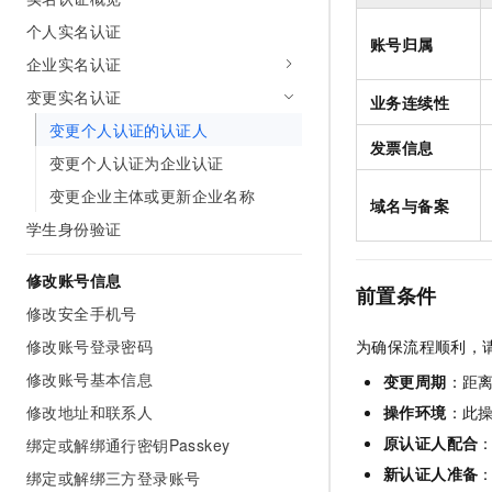
AI 产品 免费试用
网络
安全
云开发大赛
个人实名认证
Tableau 订阅
1亿+ 大模型 tokens 和 
账号归属
企业实名认证
可观测
入门学习赛
中间件
AI空中课堂在线直播课
140+云产品 免费试用
大模型服务
变更实名认证
业务连续性
上云与迁云
产品新客免费试用，最长1
数据库
变更个人认证的认证人
生态解决方案
千问AI平台-Token Plan
发票信息
企业出海
大模型ACA认证体验
大数据计算
变更个人认证为企业认证
助力企业全员 AI 认知与能
行业生态解决方案
变更企业主体或更新企业名称
政企业务
媒体服务
域名与备案
千问AI平台-模型体验
开发者生态解决方案
学生身份验证
在线体验全尺寸、多种模态
企业服务与云通信
AI 开发和 AI 应用解决
Happy 系列大模型
修改账号信息
前置条件
域名与网站
修改安全手机号
终端用户计算
修改账号登录密码
为确保流程顺利，
修改账号基本信息
Serverless
变更周期
：距
大模型解决方案
修改地址和联系人
操作环境
：此
开发工具
快速部署 Dify，高效搭建 
原认证人配合
绑定或解绑通行密钥Passkey
迁移与运维管理
新认证人准备
绑定或解绑三方登录账号