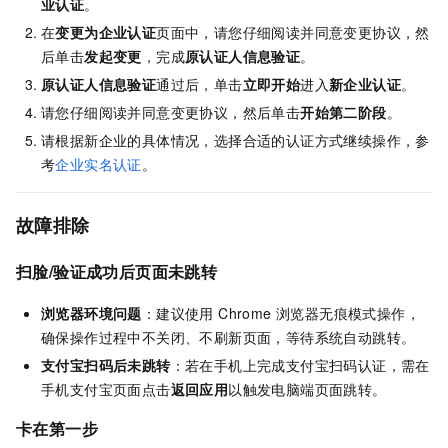
业认证
。
在
变更为企业认证
页面中，请您仔细阅读并同意变更协议，然
后单击
发起变更
，完成
原认证人信息验证
。
原认证人信息验证
通过后，单击
立即开始
进入
新企业认证
。
请您仔细阅读并同意变更协议，然后单击
开始第二阶段
。
请根据新企业的具体情况，选择合适的认证方式继续操作，参
考
企业实名认证
。
故障排除
扫脸/验证成功后页面未跳转
浏览器环境问题
：建议使用 Chrome 浏览器无痕模式操作，
确保操作过程中不关闭、不刷新页面，等待系统自动跳转。
支付宝扫码后未跳转
：若在手机上完成支付宝扫码认证，需在
手机支付宝页面点击
返回应用
以触发电脑端页面跳转。
卡在第一步