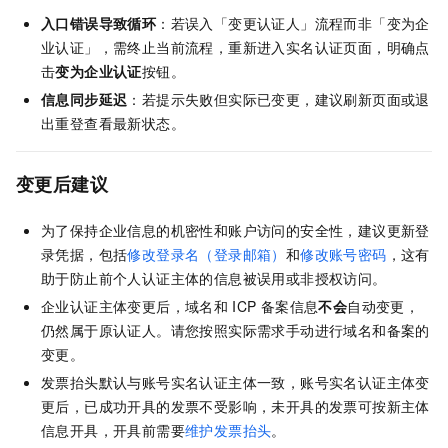
入口错误导致循环
：若误入「变更认证人」流程而非「变为企
业认证」，需终止当前流程，重新进入实名认证页面，明确点
击
变为企业认证
按钮。
信息同步延迟
：若提示失败但实际已变更，建议刷新页面或退
出重登查看最新状态。
变更后建议
为了保持企业信息的机密性和账户访问的安全性，建议更新登
录凭据，包括
修改登录名（登录邮箱）
和
修改账号密码
，这有
助于防止前个人认证主体的信息被误用或非授权访问。
企业认证主体变更后，域名和
ICP
备案信息
不会
自动变更，
仍然属于原认证人。请您按照实际需求手动进行域名和备案的
变更。
发票抬头默认与账号实名认证主体一致，账号实名认证主体变
更后，已成功开具的发票不受影响，未开具的发票可按新主体
信息开具，开具前需要
维护发票抬头
。