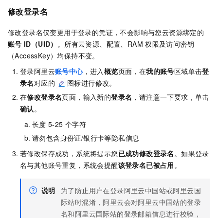
修改登录名
修改登录名仅变更用于登录的凭证，不会影响与您云资源绑定的
账号
ID（UID）
。所有云资源、配置、RAM
权限及访问密钥
（AccessKey）均保持不变。
登录阿里云
账号中心
，进入
概览
页面，在
我的账号
区域单击
登
录名
对应的
图标进行修改。
在
修改登录名
页面，输入新的
登录名
，请注意一下要求，单击
确认
。
长度
5-25
个字符
请勿包含身份证/银行卡等隐私信息
若修改保存成功，系统将提示您
已成功修改登录名
。如果登录
名与其他账号重复，系统会提醒
该登录名已被占用
。
说明
为了防止用户在登录阿里云中国站或阿里云国
际站时混淆，阿里云会对阿里云中国站的登录
名和阿里云国际站的登录邮箱信息进行校验，