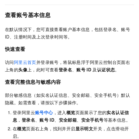
查看账号基本信息
在默认情况下，您可直接查看账户基本信息，包括登录名、账号
ID、注册时间及上次登录时间等。
快速查看
访问
阿里云首页
并登录账号，将鼠标悬浮于阿里云控制台页面右
上角的
头像
上，此时可查看
登录名
、
账号
ID
及
认证状态
。
查看完整信息与敏感内容
部分敏感信息（如实名认证信息、安全邮箱、安全手机号）默认
隐藏。如需查看，请按以下步骤操作。
登录阿里云
账号中心
，进入
概览
页面展示了您的
实名认证信
息
，
登录名
、
账号
ID
、
安全邮箱
、
安全手机号
等基本信息。
在
概览
页面右上角，找到并开启
显示明文
开关，点击滑动开
启。