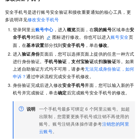
安全手机号是进行账号安全验证和接收重要通知的核心工具，更
多说明详见
修改安全手机号
登录阿里云
账号中心
，进入
概览
页面，在
我的账号
区域单击
安
全手机号
对应的
图标进行修改。你也可以进入
账号安全
页
面，在
基本设置
部分找到
安全手机号
，单击
修改
。
进入
验证身份
页面后，您可以选择页面上提供的任意一种方式
进行身份验证。
手机号验证
，
支付宝验证
或
扫脸验证
等。如果
上述自助验证方式均不可用，请参考
无法完成身份验证，如何
申诉？
通过申诉流程完成安全手机修改。
身份验证完成后进入修改
安全手机号
界面，您可以输入新的手
机号并完成验证，单击
确定
后完成账号安全手机号的修改。
说明
一个手机号最多可绑定
6
个阿里云账号。如超
出限制，您需要更换手机号或注销不再使用的
账号。账号注销具体操作请参考
注销您的阿里
云账号
。