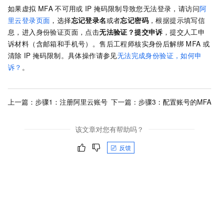
如果虚拟
MFA
不可用或
IP
掩码限制导致您无法登录，请访问
阿
里云登录页面
，选择
忘记登录名
或者
忘记密码
，根据提示填写信
息，进入身份验证页面，点击
无法验证？提交申诉
，提交人工申
诉材料（含邮箱和手机号）。售后工程师核实身份后解绑
MFA
或
清除
IP
掩码限制。具体操作请参见
无法完成身份验证，如何申
诉？
。
上一篇：
步骤1：注册阿里云账号
下一篇：
步骤3：配置账号的MFA
该文章对您有帮助吗？
反馈