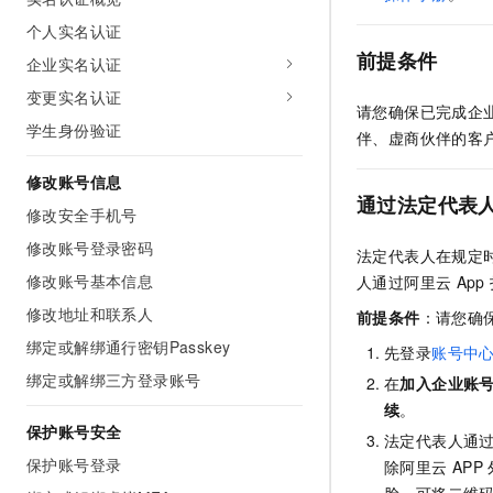
AI 产品 免费试用
网络
安全
云开发大赛
个人实名认证
Tableau 订阅
1亿+ 大模型 tokens 和 
前提条件
企业实名认证
可观测
入门学习赛
中间件
AI空中课堂在线直播课
140+云产品 免费试用
大模型服务
变更实名认证
上云与迁云
产品新客免费试用，最长1
请您确保已完成企
数据库
学生身份验证
生态解决方案
伴、虚商伙伴的客
千问AI平台-Token Plan
企业出海
大模型ACA认证体验
大数据计算
助力企业全员 AI 认知与能
修改账号信息
行业生态解决方案
政企业务
通过法定代表
媒体服务
千问AI平台-模型体验
修改安全手机号
开发者生态解决方案
在线体验全尺寸、多种模态
修改账号登录密码
企业服务与云通信
法定代表人在规定
AI 开发和 AI 应用解决
Happy 系列大模型
修改账号基本信息
人通过阿里云
App
域名与网站
修改地址和联系人
前提条件
：请您确
终端用户计算
绑定或解绑通行密钥Passkey
先登录
账号中
绑定或解绑三方登录账号
Serverless
在
加入企业账
大模型解决方案
续
。
开发工具
保护账号安全
快速部署 Dify，高效搭建 
法定代表人通
保护账号登录
除阿里云
APP
迁移与运维管理