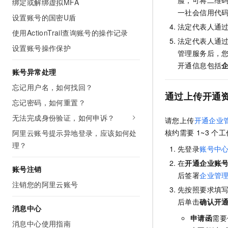
脸，可将二维
绑定或解绑虚拟MFA
10 分钟在聊天系统中增加
专有云
一社会信用代码
设置账号的国密U盾
法定代表人通
使用ActionTrail查询账号的操作记录
法定代表人通
设置账号操作保护
管理服务后，
开通信息包括
账号异常处理
忘记用户名，如何找回？
通过上传开通
忘记密码，如何重置？
无法完成身份验证，如何申诉？
请您上传
开通企业
核约需要
1~3
个工
阿里云账号提示异地登录，应该如何处
理？
先登录
账号中
在
开通企业账
账号注销
后签署
企业管
注销您的阿里云账号
先按照要求填
后单击
确认开
消息中心
申请函
需要
消息中心使用指南