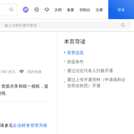
文档
备案
控制台
注册
登录
输入文档关键字查找
验
作计划
器
AI 活动
专业服务
服务伙伴合作计划
开发者社区
加入我们
服务平台百炼
阿里云 OPC 创新助力计划
本页导读
（1）
一站式生成采购清单，支持单品或批量购买
S
可编辑精美 PPT 文稿
S产品伙伴计划（繁花）
峰会
造的大模型服务与应用开发平台
轻量应用服务器
Agency Agents：拥有专属领域专家
AI 生产力先锋
Al MaaS 服务伙伴赋能合作
域名
博文
Careers
至高可申请百万元
背景信息
性可伸缩的云计算服务
 轻松生成专业的 PPT
开启高性价比 AI 编程新体验
先锋实践拓展 AI 生产力的边界
快速构建应用程序和网站，即刻迈出上云第一步
多领域专家智能体,一键组建 AI 虚拟交付团队
Token 补贴，五大权
计划
海大会
伙伴信用分合作计划
商标
问答
社会招聘
前提条件
益加速 OPC 成功
S
帕鲁游戏服务器
数字证书管理服务（原SSL证书）
HappyHorse 打造一站式影视创作平台
飞天发布时刻
HOT
划
备案
电子书
校园招聘
通过法定代表人扫脸开通
联机服务器，轻松开启游戏
视频创作，一键激活电商全链路生产力
全托管，含MySQL、PostgreSQL、SQL Server、MariaDB多引擎
实现全站 HTTPS，呈现可信的 Web 访问
所见，即是所愿
可视化编排打通从文字构思到成片全链路闭环
 MD 格式
我的收藏
更多支持
划
公司注册
镜像站
通过上传开通资料（申请函和企
视频生成
语音识别与合成
 智能体与工作流应用
短信服务
漫剧工坊：一站式动画创作平台
AI 实训营
业营业执照）开通
、资源共享和统一授权，提
合作伙伴培训与认证
划
上云迁移
的智能体编程平台
站生成，高效打造优质广告素材
通过阿里云百炼高效搭建AI应用,助力高效开发
快速生产连贯的高质量长漫剧
从基础到进阶，Agent 创客手把手教你
国内短信简单易用，安全可靠，秒级触达，全球覆盖200+国家和地区。
e-1.1-T2V
Qwen3-TTS-Flash
费用。
lScope
我要反馈
查询合作伙伴
畅细腻的高质量视频
离线语音合成大模型，多语言方言自适应，低延迟高稳定
n Alibaba Cloud ISV 合作
代维服务
olarDB
建企业门户网站
大数据开发治理平台 DataWorks
10 分钟搭建微信、支付宝小程序
创新加速
ope
登录合作伙伴管理后台
我要建议
站，无忧落地极速上线
以可视化方式快速构建移动和 PC 门户网站
100%兼容MySQL、PostgreSQL，兼容Oracle，支持集中和分布式
高效部署网站，快速应用到小程序
Data Agent 驱动的一站式 Data+AI 开发治理平台
e-1.1-I2V
Cosyvoice-V3-Flash
安全
畅自然，细节丰富
高表现力语音合成大模型，语音克隆听感自然
我要投诉
上云场景组合购
伴
，请参见
企业财务管理升级
边界网络安全防护产品
漫剧创作，剧本、分镜、视频高效生成
覆盖90%+业务场景，专享组合折扣价
2V
VPN
Fun-ASR