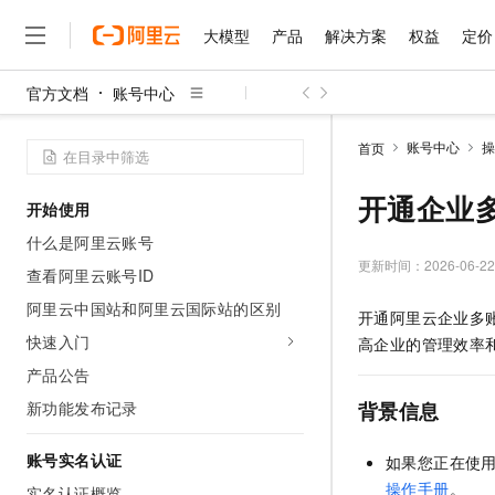
大模型
产品
解决方案
权益
定价
官方文档
账号中心
大模型
产品
解决方案
权益
定价
云市场
伙伴
服务
了解阿里云
精选产品
精选解决方案
普惠上云
产品定价
精选商城
成为销售伙伴
售前咨询
为什么选择阿里云
千问AI平台
账号中心
操
首页
了解云产品的定价详情
大模型服务平台百炼
睿译宝，AI翻译排版一
普惠上云 官方力荐
分销伙伴
在线服务
网站建设
什么是云计算
大
大模型服务与应用平台
上传文档即自动完成翻译和
云服务器38元/年起，超
开通企业
开始使用
咨询伙伴
多端小程序
技术领先
云上成本管理
售后服务
千问大模型
GLM-5.2：长任务时代
官方推荐返现计划
大模型
什么是阿里云账号
大模型
精选产品
精选解决方案
Salesforce 国际版订阅
稳定可靠
管理和优化成本
多元化、高性能、安全可靠
推荐新用户得奖励，单订单
更新时间：
2026-06-22
销售伙伴合作计划
查看阿里云账号ID
自助服务
友盟天域
安全合规
人工智能与机器学习
AI
文本生成
无影云电脑
Hermes Agent，打造
云工开物
阿里云中国站和阿里云国际站的区别
开通阿里云企业多
无影生态合作计划
在线服务
观测云
分析师报告
随时随地安全接入的云上超
自主进化，持久记忆，越用
高校专属算力普惠，学生认
计算
互联网应用开发
快速入门
Qwen3.8-Max
高企业的管理效率
HOT
Salesforce On Alibaba C
工单服务
智能体时代全能旗舰模型
Tuya 物联网平台阿里云
研究报告与白皮书
产品公告
云解析DNS
快速拥有专属 OpenClaw
Consulting Partner 合
大数据
容器
免费试用
短信专区
新功能发布记录
背景信息
蓝凌 OA
Qwen3.7-Plus
AI 大模型销售与服务生
现代化应用
存储
天池大赛
能看、能想、能动手的多模
云原生大数据计算服务 Max
解决方案免费试用 新老
电子合同
账号实名认证
如果您正在使
面向分析的企业级SaaS模
最高领取价值200元试用
安全
网络与CDN
AI 算法大赛
Qwen3-VL-Plus
操作手册
。
畅捷通
实名认证概览