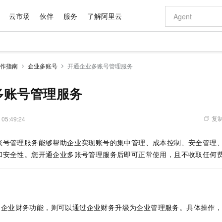
云市场
伙伴
服务
了解阿里云
AI 特惠
数据与 API
成为产品伙伴
企业增值服务
最佳实践
价格计算器
AI 场景体
基础软件
产品伙伴合
阿里云认证
市场活动
配置报价
大模型
作指南
企业多账号
开通企业多账号管理服务
自助选配和估算价格
步到位
域名与网站
智启 AI 普惠权益
产品生态集成认证中心
企业支持计划
云上春晚
Qwen Audio：打造专属 AI 语音助手
千问官方 MaaS 平台，为开发者和 Agent 而生，新用户赠送 1 亿 + tokens 额度
云服务器 EC
一句话生成原生
AI Coding
阿里云Maa
2026 阿里云
为企业打
数据集
Windows
大模型认证
模型
NEW
NEW
格式还原
值低价云产品抢先购
提供智能易用的域名与建站服务
至高享 1亿+免费 tokens，加速 Al 应用落地
Qwen-Audio-3.0-Realtime 端到端实时语音角色扮演
安全可靠、弹
输入一句话想法,
智能编程，一键
多账号管理服务
产品生态伙伴
专家技术服务
云上奥运之旅
弹性计算合作
阿里云中企出
手机三要素
宝塔 Linux
全部认证
价格优势
开源旗舰模型
对象存储 OSS
即刻拥有 DeepSeek-V4-Pro
阿里云 OPC 创新助力计划
云数据库 RD
一键部署幻兽
AI 电商营销
产品生态伙伴工作台
企业增值服务台
云栖战略参考
云存储合作计
云栖大会
身份实名认证
CentOS
训练营
推动算力普惠，释放技术红利
的大模型服务
最高返9万
真正可用的 1M 上下文,一次完成代码全链路开发
轻松解锁专属 DeepSeek-V4-Pro
至高百万元 Token 补贴，加速一人公司成长
稳定、安全、高性价比、高性能的云存储服务
一键购买专属
从图文生成到
复制
 05:49:24
云上的中国
数据库合作计
活动全景
短信
Docker
图片和
自进化智能体
人工智能平台 PAI
5 分钟轻松部署专属 QwenPaw
Token Plan 模型订阅计划
Qoder
高效搭建 AI
AI 广告创作
企业成长
大模型
NEW
HOT
信息公告
账号管理服务能够帮助企业实现账号的集中管理、成本控制、安全管理
看见新力量
云网络合作计
OCR 文字识别
JAVA
级电脑
越聪明
证享300元代金券
一站式AI开发、训练和推理服务
Qwen3.8-Max 首发尝鲜，限时加量 10 倍，夜间低至2折
从聊天伙伴进化为能主动干活的本地数字员工
面向真实软件
图文、视频一
Kimi-K3
HappyHors
和安全性。您开通企业多账号管理服务后即可正常使用，且不收取任何
NEW
魔搭 Mode
loud
服务实践
官网公告
Kimi 最新旗舰模型，长程编程与推理利器
让文字生成流
金融模力时刻
Salesforce O
版
发票查验
全能环境
Qoder CN
Claude Code + GStack 打造工程团队
千问办公，限时限量积分加倍
云原生数据库 P
低代码高效构
AI 建站
NEW
作计划
计划
创新中心
魔搭 ModelSc
健康状态
让AI从“聊天伙伴”进化为能干活的“数字员工”
覆盖公网/内网、递归/权威、移动APP等全场景解析服务
安装技能 GStack，拥有专属 AI 工程团队
你的AI工作搭子，覆盖日常办公高频场景
基于千问大模型等，支持代码智能生成、研发智能问答
0 代码专业建
客户案例
天气预报查询
操作系统
Deepseek-v4-pro
HappyHors
态合作计划
态智能体模型
旗舰 MoE 大模型，百万上下文与顶尖推理能力
图生视频，流
Compute
同享
容器服务 Kubernetes 版 ACK
万小智 AI 建站低至 15元/月
云防火墙
AI 短剧/漫剧
快递物流查询
WordPress
成为服务伙
高校合作
用企业财务功能，则可以通过企业财务升级为企业管理服务。具体操作
式云数据仓库
点，立即开启云上创新
提供一站式管理容器应用的 K8s 服务
送.CN域名，送备案服务码
云原生的云上
AI助力短剧
GLM-5.2
Wan2.7-T
Ubuntu