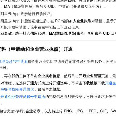
码分享给法定代表人，确保对方在有效期内扫码。页面右侧同时展示开
一个 AI 助手
即刻拥有 DeepSeek-R1 满血版
超强辅助，Bol
、MA（超级管理员）账号及
UID、申请函（开通成功后生效）。
在企业官网、通讯软件中为客户提供 AI 客服
多种方案随心选，轻松解锁专属 DeepSeek
过阿里云
App
逐步进行扫脸验证。
过阿里云
App
扫脸验证通过后，在
PC
端的
加入企业账号
对话框，显示
您可以下载申请函，该申请函中包括以下企业信息。
企业名称
、
统一社会信用代码
、
MA(超级管理员)账号
、
MA
账号
UID
以
资料（申请函和企业营业执照）开通
管理员账号申请函
和企业营业执照申请开通企业多账号管理服务，阿里
作日。
心
，再在
我的主体
下单击
企业实名信息
，然后单击
开通企业管理
页签，
号
对话框，先选择
开通方式
为
上传开通资料
，再单击
下载模板
下载
开通
理员账号权限开通协议
，最后单击
继续
。
写
开通企业管理员账号申请函
的完整信息并加盖公章，再按照要求上传
通
。
包含完整清晰的企业公章，仅支持上传
PNG、JPG、JPEG、GIF、SV