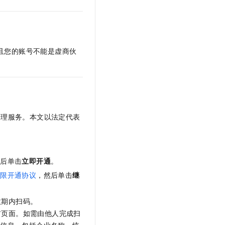
文戏情感细腻自然，动作戏激烈拳拳到肉，实现更强表演能力
支持中英文自由切换，具备更强的噪声鲁棒性
云聚AI 严选权益
SSL 证书
，一键激活高效办公新体验
精选AI产品，从模型到应用全链提效
堡垒机
AI 用量加速计划
应用
防火墙
、识别商机，让客服更高效、服务更出色。
新老同享，达量后返
且您的账号不能是虚商伙
千问办公
主机安全
NEW
的智能体编程平台
一站式AI生产力平台
AI 应用及服务市场
伶鹊
企业级人与Agent协作平台，接入和调度多个数字员工
智能客服平台，对话机器人、对话分析、智能外呼
AI 应用
管理服务。本文以法定代表
大模型服务平台百炼 - 全妙
大模型
应用创作平台
多模态内容创作工具，已接入 DeepSeek
自然语言处理
最后单击
立即开通
。
数据标注
权限开通协议
，然后单击
继
机器学习
息提取
与 AI 智能体进行实时音视频通话
效期内扫码。
从文本、图片、视频中提取结构化的属性信息
构建支持视频理解的 AI 音视频实时通话应用
前页面。如需由他人完成扫