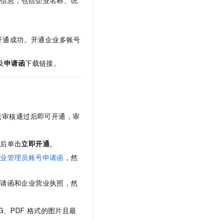
通信息，包括企业名称、统
t.diy 一步搞定创意建站
构建大模型应用的安全防护体系
通过自然语言交互简化开发流程,全栈开发支持
通过阿里云安全产品对 AI 应用进行安全防护
开通成功。开通企业多账号
及
申请函
下载链接。
云审核通过后即可开通，审
最后单击
立即开通
。
企业管理员账号申请函
，然
申请函和企业营业执照，然
G、PDF
格式的图片且最