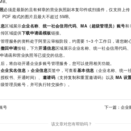
MB。
照
必须是最新的且有鲜章的营业执照副本复印件或扫描件，仅支持上传
、PDF
格式的图片且最大不超过
5MB。
信息
区域展示
企业名称
、
统一社会信用代码
、
MA（超级管理员）账号
和
上传区域提供
下载申请函模板
链接。
号管理服务的资料处于阿里云审核阶段，约需要
1~3
个工作日，请您耐
和
撤回申请
按钮，下方
开通信息
区域展示企业名称、统一社会信用代码、M
D、申请函和营业执照等已提交的信息。
过后，将自动开通企业多账号管理服务，您可以使用相关功能。
在
企业实名信息
>
企业信息
页签中，可查看
基本信息
（企业名称、统一社
业授权书、开通时间）、
邀请码
（支持复制和重置邀请码）以及
MA
设
超级管理员账号，并可执行转交操作）。
账号
下一篇：
企业
该文章对您有帮助吗？