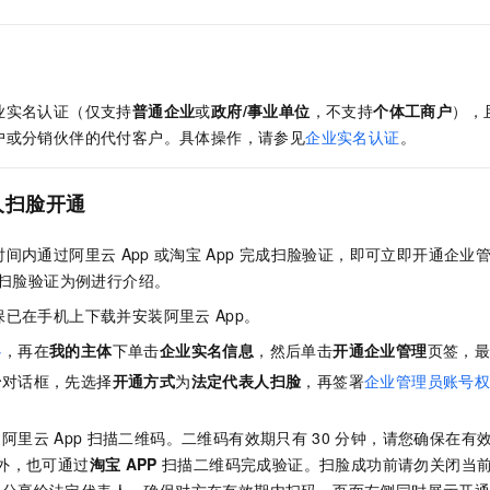
服务生态伙伴
视觉 Coding、空间感知、多模态思考等全面升级
1M上下文，专为长程任务能力而生
云工开物
企业应用
Night Plan 支持 Qwen 3.8-Max
AI 办公
NEW
Red Hat
30+ 款产品免费体验
夜间 5 折，Qwen/Meoo/TokenPlan 客户专享
AI智能应用
科研合作
ERP
堂（旗舰版）
SUSE
智能客服
AI 应用构建
大模型原生
CRM
2个月
自动承接线索
业实名认证（仅支持
普通企业
或
政府/事业单位
，不支持
个体工商户
），
建站小程序
户或分销伙伴的代付客户。具体操作，请参见
企业实名认证
。
Qoder
大模型服务平台百炼-应用模版
OA 办公系统
HOT
NEW
面向真实软件
个人版上线、团队版降价；千问3.8-Max首发发尝鲜
丰富多元化的应用模版和解决方案
力提升
财税管理
模板建站
人扫脸开通
万有无界
大模型服务平台百炼-智能体
400电话
定制建站
的模型效果
灵活可视化地构建企业级 Agent
时间内通过阿里云
App
或淘宝
App
完成扫脸验证，即可立即开通企业
方案
广告营销
模板小程序
秒悟
人工智能平台 PAI
扫脸验证为例进行介绍。
定制小程序
云端极速 AI 
新一代 AI 视频生成模型，深度适配广告营销等场景
AI Native 的算法工程平台，一站式完成建模、训练、推理服务部署
保已在手机上下载并安装阿里云
App。
APP 开发
心
，再在
我的主体
下单击
企业实名信息
，然后单击
开通企业管理
页签，
建站系统
号
对话框，先选择
开通方式
为
法定代表人扫脸
，再签署
企业管理员账号
AI 应用
10分钟微调：让0.6B模型媲美235B模型
多模态数据信
过阿里云
App
扫描二维码。二维码有效期只有
30
分钟，请您确保在有
依托云原生高可用架构,实现Dify私有化部署
用1%尺寸在特定领域达到大模型90%以上效果
外，也可通过
淘宝
APP
扫描二维码完成验证。扫脸成功前请勿关闭当