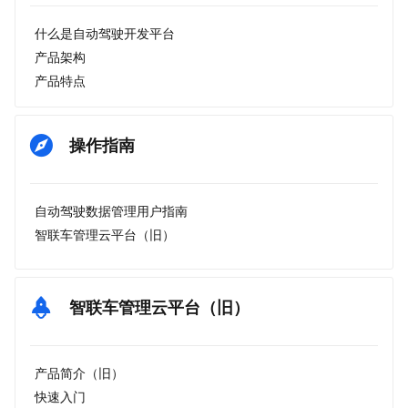
什么是自动驾驶开发平台
产品架构
产品特点
操作指南
自动驾驶数据管理用户指南
智联车管理云平台（旧）
智联车管理云平台（旧）
产品简介（旧）
快速入门