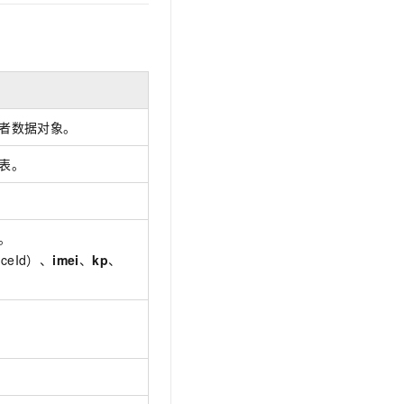
t.diy 一步搞定创意建站
构建大模型应用的安全防护体系
通过自然语言交互简化开发流程,全栈开发支持
通过阿里云安全产品对 AI 应用进行安全防护
者数据对象。
表。
。
iceId）、
imei
、
kp
、