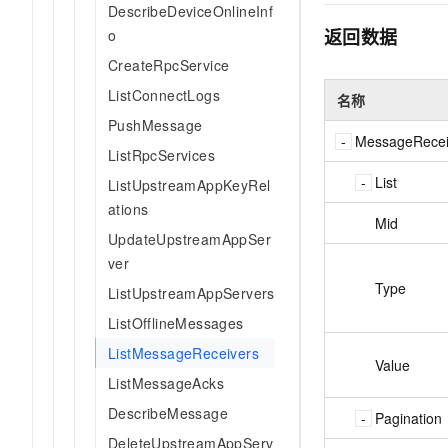
DescribeDeviceOnlineInf
10 分钟在聊天系统中增加
专有云
返回数据
o
CreateRpcService
ListConnectLogs
名称
PushMessage
MessageRecei
ListRpcServices
List
ListUpstreamAppKeyRel
ations
Mid
UpdateUpstreamAppSer
ver
Type
ListUpstreamAppServers
ListOfflineMessages
ListMessageReceivers
Value
ListMessageAcks
DescribeMessage
Pagination
DeleteUpstreamAppServ