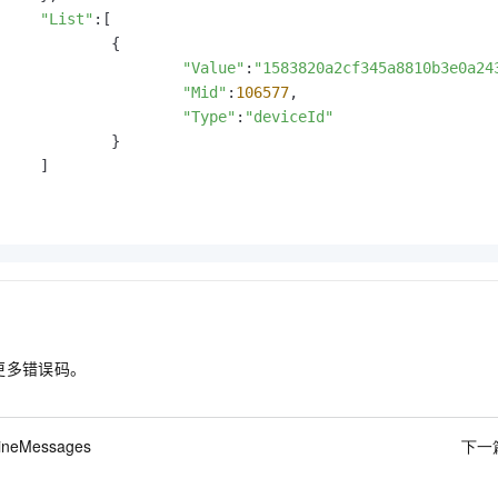
"List"
:[

	{

"Value"
:
"1583820a2cf345a8810b3e0a24
"Mid"
:
106577
,

"Type"
:
"deviceId"
	}

]

更多错误码。
flineMessages
下一