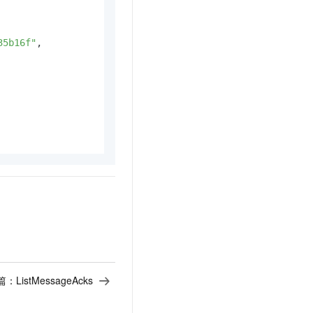
35b16f"
,

篇：
ListMessageAcks