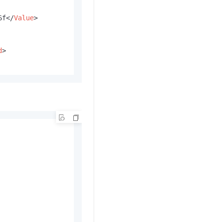
6f
</
Value
>
d
>