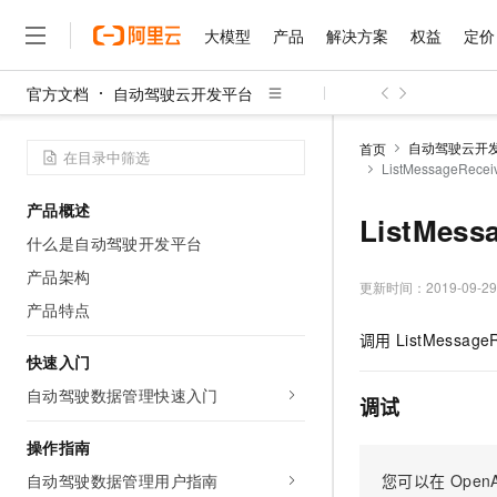
大模型
产品
解决方案
权益
定价
官方文档
自动驾驶云开发平台
大模型
产品
解决方案
权益
定价
云市场
伙伴
服务
了解阿里云
精选产品
精选解决方案
普惠上云
产品定价
精选商城
成为销售伙伴
售前咨询
为什么选择阿里云
千问AI平台
自动驾驶云开
首页
了解云产品的定价详情
ListMessageRecei
大模型服务平台百炼
睿译宝，AI翻译排版一
普惠上云 官方力荐
分销伙伴
在线服务
网站建设
什么是云计算
大
大模型服务与应用平台
上传文档即自动完成翻译和
云服务器38元/年起，超
产品概述
咨询伙伴
多端小程序
技术领先
ListMess
云上成本管理
售后服务
千问大模型
GLM-5.2：长任务时代
官方推荐返现计划
大模型
什么是自动驾驶开发平台
大模型
精选产品
精选解决方案
Salesforce 国际版订阅
稳定可靠
管理和优化成本
多元化、高性能、安全可靠
推荐新用户得奖励，单订单
销售伙伴合作计划
产品架构
自助服务
更新时间：
2019-09-29
友盟天域
安全合规
人工智能与机器学习
AI
文本生成
无影云电脑
Hermes Agent，打造
云工开物
产品特点
无影生态合作计划
在线服务
观测云
分析师报告
随时随地安全接入的云上超
自主进化，持久记忆，越用
高校专属算力普惠，学生认
计算
互联网应用开发
调用
ListMessageR
Qwen3.8-Max
HOT
Salesforce On Alibaba C
工单服务
快速入门
智能体时代全能旗舰模型
Tuya 物联网平台阿里云
研究报告与白皮书
云解析DNS
快速拥有专属 OpenClaw
Consulting Partner 合
大数据
容器
自动驾驶数据管理快速入门
免费试用
短信专区
调试
蓝凌 OA
Qwen3.7-Plus
AI 大模型销售与服务生
现代化应用
存储
天池大赛
能看、能想、能动手的多模
云原生大数据计算服务 Max
解决方案免费试用 新老
操作指南
电子合同
面向分析的企业级SaaS模
最高领取价值200元试用
安全
网络与CDN
自动驾驶数据管理用户指南
您可以在
OpenA
AI 算法大赛
Qwen3-VL-Plus
畅捷通