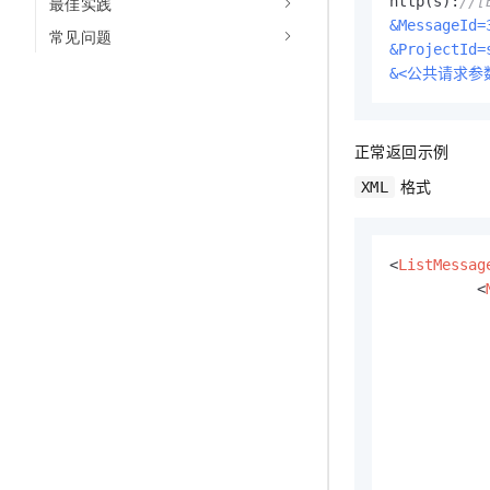
http(s):
//[
最佳实践
&MessageId=
常见问题
&ProjectId=
&<公共请求参
正常返回示例
格式
XML
<
ListMessag
<