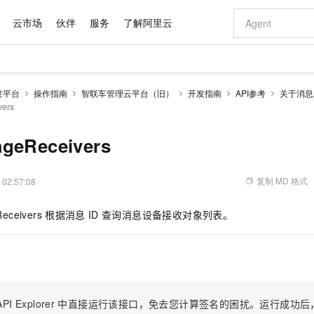
云市场
伙伴
服务
了解阿里云
AI 特惠
数据与 API
成为产品伙伴
企业增值服务
最佳实践
价格计算器
AI 场景体
基础软件
产品伙伴合
阿里云认证
市场活动
配置报价
大模型
发平台
操作指南
智联车管理云平台（旧）
开发指南
API参考
关于消息
自助选配和估算价格
vers
步到位
域名与网站
智启 AI 普惠权益
产品生态集成认证中心
企业支持计划
云上春晚
Qwen Audio：打造专属 AI 语音助手
千问官方 MaaS 平台，为开发者和 Agent 而生，新用户赠送 1 亿 + tokens 额度
云服务器 EC
一句话生成原生
AI Coding
阿里云Maa
2026 阿里云
为企业打
数据集
Windows
大模型认证
模型
NEW
NEW
格式还原
值低价云产品抢先购
提供智能易用的域名与建站服务
至高享 1亿+免费 tokens，加速 Al 应用落地
Qwen-Audio-3.0-Realtime 端到端实时语音角色扮演
安全可靠、弹
输入一句话想法,
智能编程，一键
产品生态伙伴
专家技术服务
云上奥运之旅
弹性计算合作
阿里云中企出
手机三要素
宝塔 Linux
全部认证
ageReceivers
价格优势
开源旗舰模型
对象存储 OSS
即刻拥有 DeepSeek-V4-Pro
阿里云 OPC 创新助力计划
云数据库 RD
一键部署幻兽
AI 电商营销
产品生态伙伴工作台
企业增值服务台
云栖战略参考
云存储合作计
云栖大会
身份实名认证
CentOS
训练营
推动算力普惠，释放技术红利
的大模型服务
最高返9万
真正可用的 1M 上下文,一次完成代码全链路开发
轻松解锁专属 DeepSeek-V4-Pro
至高百万元 Token 补贴，加速一人公司成长
稳定、安全、高性价比、高性能的云存储服务
一键购买专属
从图文生成到
复制 MD 格式
 02:57:08
云上的中国
数据库合作计
活动全景
短信
Docker
图片和
自进化智能体
人工智能平台 PAI
5 分钟轻松部署专属 QwenPaw
Token Plan 模型订阅计划
Qoder
高效搭建 AI
AI 广告创作
企业成长
大模型
NEW
HOT
信息公告
看见新力量
云网络合作计
OCR 文字识别
JAVA
级电脑
越聪明
证享300元代金券
一站式AI开发、训练和推理服务
Qwen3.8-Max 首发尝鲜，限时加量 10 倍，夜间低至2折
从聊天伙伴进化为能主动干活的本地数字员工
面向真实软件
图文、视频一
eceivers
根据消息
ID
查询消息设备接收对象列表。
Kimi-K3
HappyHors
NEW
魔搭 Mode
loud
服务实践
官网公告
Kimi 最新旗舰模型，长程编程与推理利器
让文字生成流
金融模力时刻
Salesforce O
版
发票查验
全能环境
Qoder CN
Claude Code + GStack 打造工程团队
千问办公，限时限量积分加倍
云原生数据库 P
低代码高效构
AI 建站
NEW
作计划
计划
创新中心
魔搭 ModelSc
健康状态
让AI从“聊天伙伴”进化为能干活的“数字员工”
覆盖公网/内网、递归/权威、移动APP等全场景解析服务
安装技能 GStack，拥有专属 AI 工程团队
你的AI工作搭子，覆盖日常办公高频场景
基于千问大模型等，支持代码智能生成、研发智能问答
0 代码专业建
客户案例
天气预报查询
操作系统
Deepseek-v4-pro
HappyHors
态合作计划
态智能体模型
旗舰 MoE 大模型，百万上下文与顶尖推理能力
图生视频，流
Compute
同享
容器服务 Kubernetes 版 ACK
万小智 AI 建站低至 15元/月
云防火墙
AI 短剧/漫剧
快递物流查询
WordPress
成为服务伙
高校合作
式云数据仓库
点，立即开启云上创新
提供一站式管理容器应用的 K8s 服务
送.CN域名，送备案服务码
云原生的云上
AI助力短剧
PI Explorer
中直接运行该接口，免去您计算签名的困扰。运行成功后，OpenA
GLM-5.2
Wan2.7-T
Ubuntu