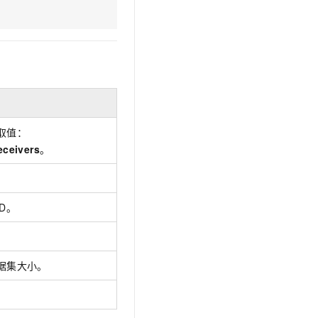
文戏情感细腻自然，动作戏激烈拳拳到肉，实现更强表演能力
支持中英文自由切换，具备更强的噪声鲁棒性
云聚AI 严选权益
SSL 证书
，一键激活高效办公新体验
精选AI产品，从模型到应用全链提效
堡垒机
AI 用量加速计划
应用
防火墙
、识别商机，让客服更高效、服务更出色。
新老同享，达量后返
千问办公
主机安全
NEW
的智能体编程平台
一站式AI生产力平台
AI 应用及服务市场
取值：
伶鹊
ceivers
。
企业级人与Agent协作平台，接入和调度多个数字员工
智能客服平台，对话机器人、对话分析、智能外呼
AI 应用
大模型服务平台百炼 - 全妙
大模型
应用创作平台
多模态内容创作工具，已接入 DeepSeek
ID。
自然语言处理
数据标注
机器学习
据集大小。
息提取
与 AI 智能体进行实时音视频通话
从文本、图片、视频中提取结构化的属性信息
构建支持视频理解的 AI 音视频实时通话应用