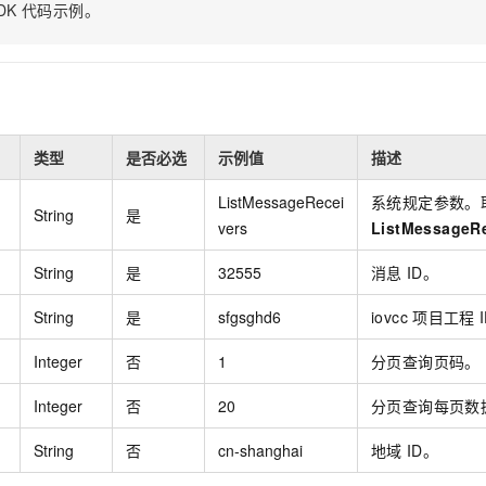
服务生态伙伴
视觉 Coding、空间感知、多模态思考等全面升级
1M上下文，专为长程任务能力而生
DK
代码示例。
云工开物
企业应用
Night Plan 支持 Qwen 3.8-Max
AI 办公
NEW
Red Hat
30+ 款产品免费体验
夜间 5 折，Qwen/Meoo/TokenPlan 客户专享
AI智能应用
科研合作
ERP
堂（旗舰版）
SUSE
智能客服
AI 应用构建
大模型原生
CRM
2个月
自动承接线索
建站小程序
Qoder
大模型服务平台百炼-应用模版
OA 办公系统
HOT
NEW
类型
是否必选
示例值
描述
面向真实软件
个人版上线、团队版降价；千问3.8-Max首发发尝鲜
丰富多元化的应用模版和解决方案
力提升
财税管理
模板建站
ListMessageRecei
系统规定参数。
万有无界
大模型服务平台百炼-智能体
String
是
400电话
定制建站
vers
ListMessageRe
的模型效果
灵活可视化地构建企业级 Agent
方案
广告营销
模板小程序
String
是
32555
消息
ID。
秒悟
人工智能平台 PAI
定制小程序
云端极速 AI 
新一代 AI 视频生成模型，深度适配广告营销等场景
AI Native 的算法工程平台，一站式完成建模、训练、推理服务部署
String
是
sfgsghd6
iovcc
项目工程
APP 开发
Integer
否
1
分页查询页码。
建站系统
Integer
否
20
分页查询每页数
AI 应用
10分钟微调：让0.6B模型媲美235B模型
多模态数据信
String
否
cn-shanghai
地域
ID。
依托云原生高可用架构,实现Dify私有化部署
用1%尺寸在特定领域达到大模型90%以上效果