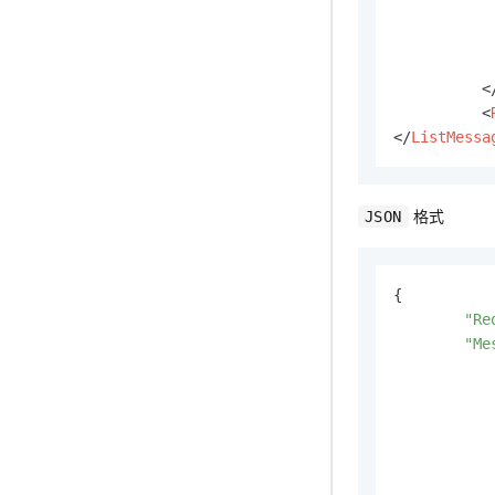
<
<
</
ListMessa
格式
JSON
{

"Re
"Me
		}