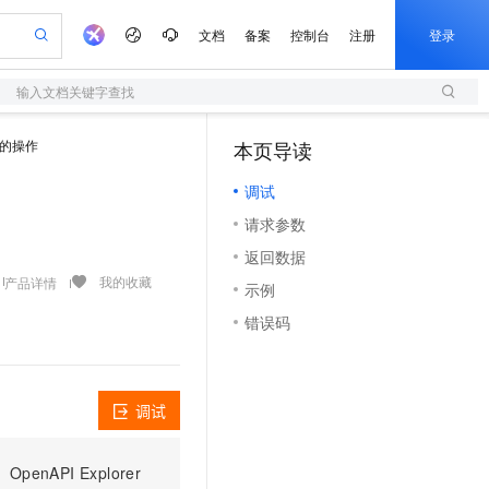
文档
备案
控制台
注册
登录
输入文档关键字查找
验
作计划
器
AI 活动
专业服务
服务伙伴合作计划
开发者社区
加入我们
服务平台百炼
阿里云 OPC 创新助力计划
的操作
本页导读
（0）
一站式生成采购清单，支持单品或批量购买
S
可编辑精美 PPT 文稿
S产品伙伴计划（繁花）
峰会
造的大模型服务与应用开发平台
轻量应用服务器
Agency Agents：拥有专属领域专家
AI 生产力先锋
Al MaaS 服务伙伴赋能合作
域名
博文
Careers
至高可申请百万元
调试
性可伸缩的云计算服务
 轻松生成专业的 PPT
开启高性价比 AI 编程新体验
先锋实践拓展 AI 生产力的边界
快速构建应用程序和网站，即刻迈出上云第一步
多领域专家智能体,一键组建 AI 虚拟交付团队
Token 补贴，五大权
计划
海大会
伙伴信用分合作计划
商标
问答
社会招聘
请求参数
益加速 OPC 成功
S
帕鲁游戏服务器
数字证书管理服务（原SSL证书）
HappyHorse 打造一站式影视创作平台
飞天发布时刻
HOT
划
备案
电子书
校园招聘
返回数据
联机服务器，轻松开启游戏
视频创作，一键激活电商全链路生产力
全托管，含MySQL、PostgreSQL、SQL Server、MariaDB多引擎
实现全站HTTPS，呈现可信的WEB访问
所见，即是所愿
可视化编排打通从文字构思到成片全链路闭环
更多支持
我的收藏
产品详情
划
公司注册
镜像站
示例
视频生成
语音识别与合成
 智能体与工作流应用
短信服务
漫剧工坊：一站式动画创作平台
AI 实训营
合作伙伴培训与认证
错误码
划
上云迁移
的智能体编程平台
站生成，高效打造优质广告素材
通过阿里云百炼高效搭建AI应用,助力高效开发
快速生产连贯的高质量长漫剧
从基础到进阶，Agent 创客手把手教你
国内短信简单易用，安全可靠，秒级触达，全球覆盖200+国家和地区。
e-1.1-T2V
Qwen3-TTS-Flash
lScope
我要反馈
查询合作伙伴
畅细腻的高质量视频
离线语音合成大模型，多语言方言自适应，低延迟高稳定
n Alibaba Cloud ISV 合作
代维服务
olarDB
建企业门户网站
大数据开发治理平台 DataWorks
10 分钟搭建微信、支付宝小程序
创新加速
ope
登录合作伙伴管理后台
我要建议
站，无忧落地极速上线
以可视化方式快速构建移动和 PC 门户网站
100%兼容MySQL、PostgreSQL，兼容Oracle，支持集中和分布式
高效部署网站，快速应用到小程序
Data Agent 驱动的一站式 Data+AI 开发治理平台
e-1.1-I2V
Cosyvoice-V3-Flash
调试
安全
畅自然，细节丰富
高表现力语音合成大模型，语音克隆听感自然
我要投诉
上云场景组合购
伴
边界网络安全防护产品
漫剧创作，剧本、分镜、视频高效生成
覆盖90%+业务场景，专享组合折扣价
PI Explorer
2V
VPN
Fun-ASR