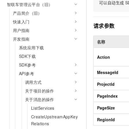
可以自动生成
S
智联车管理云平台（旧）
AI 产品 免费试用
网络
安全
云开发大赛
Tableau 订阅
1亿+ 大模型 tokens 和 
产品简介（旧）
可观测
入门学习赛
中间件
AI空中课堂在线直播课
快速入门
140+云产品 免费试用
大模型服务
请求参数
上云与迁云
产品新客免费试用，最长1
数据库
用户指南
生态解决方案
千问AI平台-Token Plan
开发指南
企业出海
大模型ACA认证体验
大数据计算
名称
助力企业全员 AI 认知与能
系统应用下载
行业生态解决方案
政企业务
媒体服务
千问AI平台-模型体验
SDK下载
Action
开发者生态解决方案
在线体验全尺寸、多种模态
SDK参考
企业服务与云通信
AI 开发和 AI 应用解决
MessageId
Happy 系列大模型
API参考
域名与网站
调用方式
ProjectId
终端用户计算
关于项目的操作
PageIndex
关于消息的操作
Serverless
大模型解决方案
PageSize
ListServices
开发工具
快速部署 Dify，高效搭建 
CreateUpstreamAppKey
RegionId
迁移与运维管理
Relations