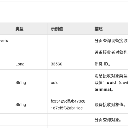
一个 AI 助手
即刻拥有 DeepSeek-R1 满血版
超强辅助，Bol
在企业官网、通讯软件中为客户提供 AI 客服
多种方案随心选，轻松解锁专属 DeepSeek
类型
示例值
描述
vers
分页查询设备接收
设备接收者对象列
Long
33566
消息
ID。
消息接收对象类型
String
uuid
取值：
uuid
（dev
terminal
。
fc35429dff9b473c8
String
设备接收对象值。
1d7ef5f62ab11dc
分页查询对象。