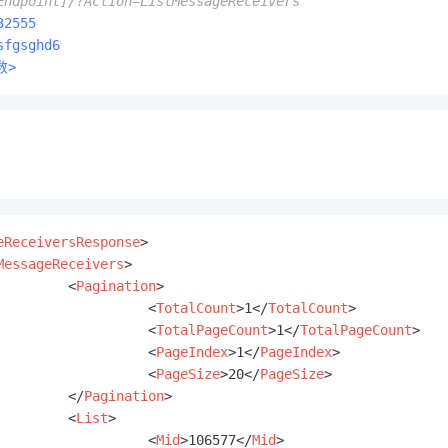
Endpoint]/?Action=ListMessageReceivers
32555
sfgsghd6
数>
eReceiversResponse
>
MessageReceivers
>
<
Pagination
>
<
TotalCount
>
1
</
TotalCount
>
<
TotalPageCount
>
1
</
TotalPageCount
>
<
PageIndex
>
1
</
PageIndex
>
<
PageSize
>
20
</
PageSize
>
</
Pagination
>
<
List
>
<
Mid
>
106577
</
Mid
>