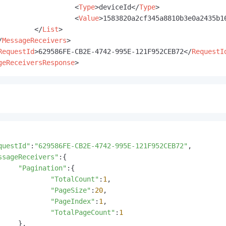
<
Type
>
deviceId
</
Type
>
<
Value
>
1583820a2cf345a8810b3e0a2435b1
</
List
>
/
MessageReceivers
>
RequestId
>
629586FE-CB2E-4742-995E-121F952CEB72
</
RequestI
geReceiversResponse
>
questId"
:
"629586FE-CB2E-4742-995E-121F952CEB72"
,

ssageReceivers"
:{

"Pagination"
:{

"TotalCount"
:
1
,

"PageSize"
:
20
,

"PageIndex"
:
1
,

"TotalPageCount"
:
1
,
