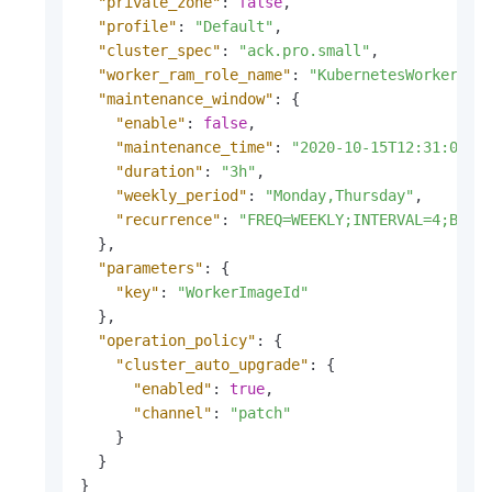
"private_zone"
:
false
,
"profile"
:
"Default"
,
"cluster_spec"
:
"ack.pro.small"
,
"worker_ram_role_name"
:
"KubernetesWorkerRol
"maintenance_window"
:
{
"enable"
:
false
,
"maintenance_time"
:
"2020-10-15T12:31:00.0
"duration"
:
"3h"
,
"weekly_period"
:
"Monday,Thursday"
,
"recurrence"
:
"FREQ=WEEKLY;INTERVAL=4;BYDA
}
,
"parameters"
:
{
"key"
:
"WorkerImageId"
}
,
"operation_policy"
:
{
"cluster_auto_upgrade"
:
{
"enabled"
:
true
,
"channel"
:
"patch"
}
}
}