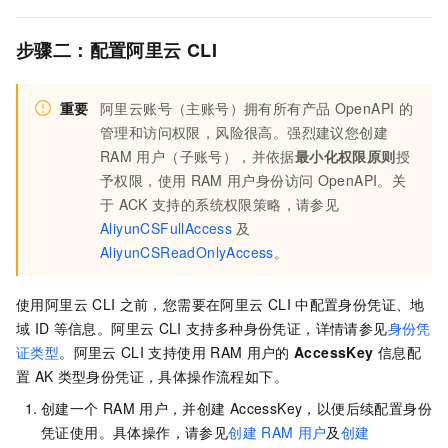
步骤二：配置阿里云
CLI
重要
阿里云账号（主账号）拥有所有产品
OpenAPI
的
管理和访问权限，风险很高。强烈建议您创建
RAM
用户（子账号），并依据
最小化权限原则
授
予权限，使用
RAM
用户身份访问
OpenAPI。关
于
ACK
支持的系统权限策略，请参见
AliyunCSFullAccess
及
AliyunCSReadOnlyAccess
。
使用阿里云
CLI
之前，您需要在阿里云
CLI
中配置身份凭证、地
域
ID
等信息。阿里云
CLI
支持多种身份凭证，详情请参见
身份凭
证类型
。阿里云
CLI
支持使用
RAM
用户的
AccessKey
信息配
置
AK
类型身份凭证，具体操作流程如下。
创建一个
RAM
用户，并创建
AccessKey，以便后续配置身份
凭证使用。具体操作，请参见
创建
RAM
用户
及
创建