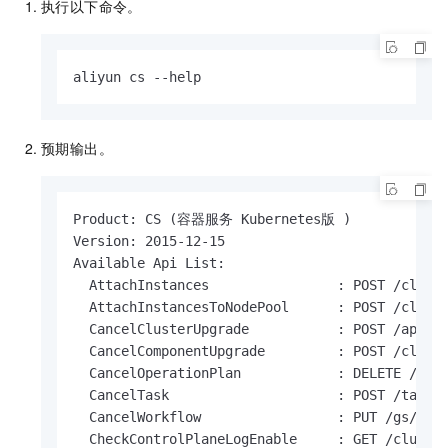
执行以下命令。
aliyun cs --help
预期输出。
Product: CS (容器服务 Kubernetes版 )

Version: 2015-12-15

Available Api List:

  AttachInstances                : POST /cluste
  AttachInstancesToNodePool      : POST /cluste
  CancelClusterUpgrade           : POST /api/v2
  CancelComponentUpgrade         : POST /cluste
  CancelOperationPlan            : DELETE /oper
  CancelTask                     : POST /tasks/
  CancelWorkflow                 : PUT /gs/work
  CheckControlPlaneLogEnable     : GET /cluster