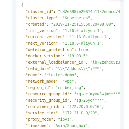
{
"cluster_id"
:
"c82e6987e2961451182edacd74faf
"cluster_type"
:
"Kubernetes"
,
"created"
:
"2019-11-25T15:50:20+08:00"
,
"init_version"
:
"1.16.6-aliyun.1"
,
"current_version"
:
"1.16.6-aliyun.1"
,
"next_version"
:
"1.18.8-aliyun.1"
,
"deletion_protection"
:
true
,
"docker_version"
:
"19.03.5"
,
"external_loadbalancer_id"
:
"lb-2zehc05z3b8d
"meta_data"
:
"\\\"Addons\\\":***"
,
"name"
:
"cluster-demo"
,
"network_mode"
:
"vpc"
,
"region_id"
:
"cn-beijing"
,
"resource_group_id"
:
"rg-acfmyvw3wjm****"
,
"security_group_id"
:
"sg-25yq****"
,
"container_cidr"
:
"172.20.0.0/16"
,
"service_cidr"
:
"172.21.0.0/20"
,
"proxy_mode"
:
"ipvs"
,
"timezone"
:
"Asia/Shanghai"
,