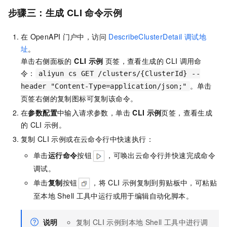
步骤三：生成
CLI
命令示例
在
OpenAPI
门户中，访问
DescribeClusterDetail
调试地
址
。
单击右侧面板的
CLI
示例
页签，查看生成的
CLI
调用命
令：
aliyun cs GET /clusters/{ClusterId} --
。单击
header "Content-Type=application/json;"
页签右侧的复制图标可复制该命令。
在
参数配置
中输入请求参数，单击
CLI
示例
页签，查看生成
的
CLI
示例。
复制
CLI
示例或在
云命令行
中快速执行：
单击
运行命令
按钮
，可唤出
云命令行
并快速完成命令
调试。
单击
复制
按钮
，将
CLI
示例复制到剪贴板中，可粘贴
至本地
Shell
工具中运行或用于编辑自动化脚本。
说明
复制
CLI
示例到本地
Shell
工具中进行调