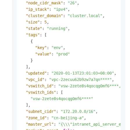
"node_cidr_mask"
:
"26"
,
"ip_stack"
:
"ipv4"
,
"cluster_domain"
:
"cluster.local"
,
"size"
:
5
,
"state"
:
"running"
,
"tags"
:
[
{
"key"
:
"env"
,
"value"
:
"prod"
}
]
,
"updated"
:
"2020-01-13T23:01:03+08:00"
,
"vpc_id"
:
"vpc-2zecuu62b9zw7a7qn****"
,
"vswitch_id"
:
"vsw-2zete8s4qocqg0mf6****,vsw
"vswitch_ids"
:
[
"vsw-2zete8s4qocqg0mf6****"
]
,
"subnet_cidr"
:
"172.20.0.0/16"
,
"zone_id"
:
"cn-beijing-a"
,
"master_url"
:
"{\\\"intranet_api_server_endp