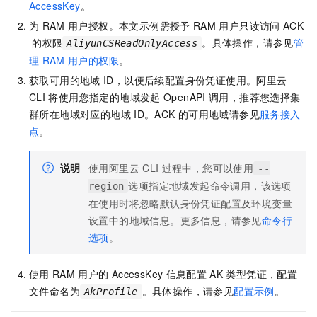
AccessKey
。
为
RAM
用户授权。本文示例需授予
RAM
用户只读访问
ACK
的权限
。具体操作，请参见
管
AliyunCSReadOnlyAccess
理
RAM
用户的权限
。
获取可用的地域
ID，以便后续配置身份凭证使用。阿里云
CLI
将使用您指定的地域发起
OpenAPI
调用，推荐您选择集
群所在地域对应的地域
ID。
ACK
的可用地域请参见
服务接入
点
。
说明
使用阿里云
CLI
过程中，您可以使用
--
选项指定地域发起命令调用，该选项
region
在使用时将忽略默认身份凭证配置及环境变量
设置中的地域信息。更多信息，请参见
命令行
选项
。
使用
RAM
用户的
AccessKey
信息配置
AK
类型凭证，配置
文件命名为
。具体操作，请参见
配置示例
。
AkProfile