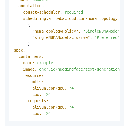
annotations:
cpuset-scheduler:
required
scheduling.alibabacloud.com/numa-topology-spec
      {

"numaTopologyPolicy":
"SingleNUMANode"
,

"singleNUMANodeExclusive":
"Preferred"
spec:
containers:
-
name:
example
image:
ghcr.io/huggingface/text-generation-inf
resources:
limits:
aliyun.com/gpu:
'4'
cpu:
'24'
requests:
aliyun.com/gpu:
'4'
cpu:
'24'