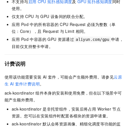
不支持与
启用
CPU
拓扑感知调度
及
GPU
拓扑感知调度
同时
使用。
仅支持
CPU
与
GPU
设备间的联合分配。
应用
Pod
中的所有容器的
CPU Request
必须为整数（单
位：Core），且
Request
与
Limit
相同。
应用
Pod
中容器的
GPU
资源通过
申请，
aliyun.com/gpu
目前仅支持整卡申请。
计费说明
使用该功能需要安装
AI
套件，可能会产生额外费用。请参见
云原
生
AI
套件计费说明
。
ack-koordinator
组件本身的安装和使用免费，但在以下场景中可
能产生额外费用。
ack-koordinator
是非托管组件，安装后将占用
Worker
节点
资源。您可以在安装组件时配置各模块的资源申请量。
ack-koordinator
默认会将资源画像、精细化调度等功能的监