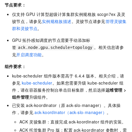
节点要求：
仅支持
GPU
计算型超级计算集群实例规格族
sccgn7ex
及灵
骏节点，请参见
实例规格族描述
。灵骏节点请参见
管理灵骏集
群和灵骏节点
。
GPU
拓扑感知调度的节点需要手动添加标
签
。相关信息请参
ack.node.gpu.schedule=topology
见
开启调度功能
。
组件要求：
kube-scheduler
组件版本需高于
6.4.4
版本。相关介绍，请
参见
kube-scheduler
。如果您需要升级
kube-scheduler
组
件，请在容器服务控制台单击目标集群，然后选择
运维管理
>
组件管理
升级组件。
已安装
ack-koordinator（原
ack-slo-manager）。具体操
作，请参见
ack-koordinator（ack-slo-manager）
。
ACK
灵骏集群
：直接完成
ack-koordinator
组件的安装。
ACK
托管集群
Pro
版
：配置
ack-koordinator
参数时，需