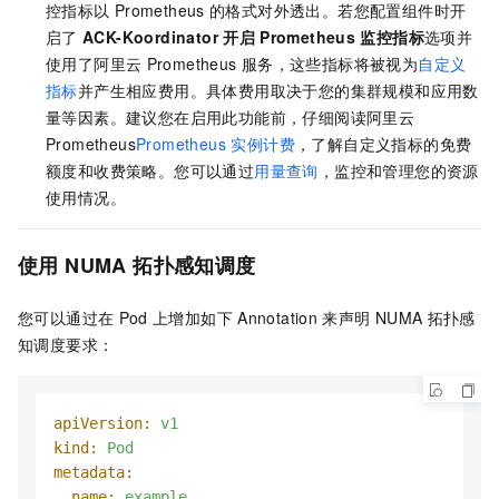
控指标以
Prometheus
的格式对外透出。若您配置组件时开
启了
ACK-Koordinator
开启
Prometheus
监控指标
选项并
使用了阿里云
Prometheus
服务，这些指标将被视为
自定义
指标
并产生相应费用。具体费用取决于您的集群规模和应用数
量等因素。建议您在启用此功能前，仔细阅读阿里云
Prometheus
Prometheus 实例计费
，了解自定义指标的免费
额度和收费策略。您可以通过
用量查询
，监控和管理您的资源
使用情况。
使用
NUMA
拓扑感知调度
您可以通过在
Pod
上增加如下
Annotation
来声明
NUMA
拓扑感
知调度要求：
apiVersion:
v1
kind:
Pod
metadata:
name:
example