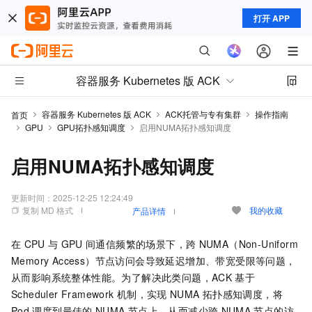
打开 APP
容器服务 Kubernetes 版 ACK
容器服务 Kubernetes 版 ACK
ACK托管与专有集群
操作指南
首页
GPU
GPU拓扑感知调度
启用NUMA拓扑感知调度
启用NUMA拓扑感知调度
更新时间：
2025-12-25 12:24:49
复制 MD 格式
我的收藏
产品详情
在
CPU
与
GPU
间通信频繁的场景下，跨
NUMA（Non-Uniform
Memory Access）节点访问会导致延迟增加、带宽受限等问题，
从而影响系统整体性能。为了解决此类问题，ACK
基于
Scheduler Framework
机制，实现
NUMA
拓扑感知调度，将
Pod
调度到最佳的
NUMA
节点上，从而减少跨
NUMA
节点的访