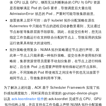
体
CPU
以及
GPU，继而无法判断剩余的
CPU
与
GPU
资源
是否能够满足
Pod
的
QoS
要求，导致调度后大量出现
AdmissionError
状态的
Pod，严重时可能导致集群崩溃。
放置效果上层不可控：由于
kubelet
拓扑分配策略在原生
Kubernetes
中只能在节点的进程启动参数里看到，无法通过
节点标签等集群层面手段获取。因此，在提交任务时，您无法
指定工作负载运行在支持联合分配的节点上，导致应用的实际
运行效果具有较大的波动性。
拓扑策略使用复杂：NUMA
拓扑策略通过节点进行声明，因
此单一节点上只能承载一种拓扑策略。提交任务并使用拓扑策
略前，集群资源管理员需要手动划分集群，在节点上进行特殊
标记，且任务
Pod
上也需要声明带有特殊标记的节点亲和。
此外，不同策略的
Pod
即使相互之间没有干扰也无法放置于
相同节点上，导致集群利用率下降。
为了解决上述问题，ACK
基于
Scheduler Framework
实现了拓
扑感知调度能力，同时采用自主研发的
gputopo-device-plugin
以及
ack-koordinator
组件
的
ack-koordlet
完成节点
CPU、GPU
拓扑结构上报，并且支持在工作负载上声明
NUMA
拓扑分配策略