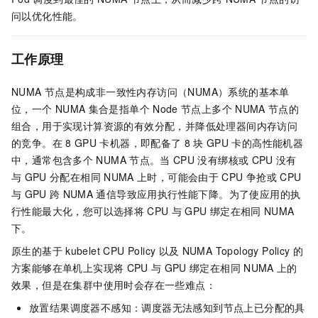
问以优化性能。
工作原理
NUMA
节点是构成非一致性内存访问（NUMA）系统的基本单
位，一个
NUMA
集合是指单个
Node
节点上多个
NUMA
节点的
组合，用于实现计算资源的有效分配，并降低处理器间内存访问
的竞争。在
8 GPU
卡机器，即配备了
8
块
GPU
卡的高性能机器
中，通常包含多个
NUMA
节点。当
CPU
没有绑核或
CPU
没有
与
GPU
分配在相同
NUMA
上时，可能会由于
CPU
争抢或
CPU
与
GPU
跨
NUMA
通信导致应用执行性能下降。为了使应用的执
行性能最大化，您可以选择将
CPU
与
GPU
绑定在相同
NUMA
下。
原生的基于
kubelet CPU Policy
以及
NUMA Topology Policy
的
方案能够在单机上实现将
CPU
与
GPU
绑定在相同
NUMA
上的
效果，但是在集群中使用时会存在一些难点：
放置结果调度器不感知：调度器无法感知到节点上已分配的具