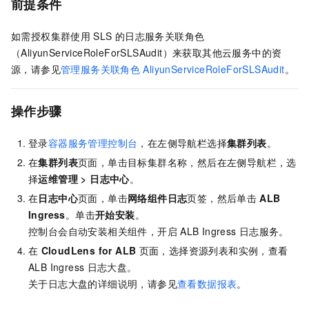
前提条件
如需授权集群使用
SLS
的日志服务关联角色
（AliyunServiceRoleForSLSAudit）来获取其他云服务中的资
源，请参见
管理服务关联角色
AliyunServiceRoleForSLSAudit
。
操作步骤
登录
容器服务管理控制台
，在左侧导航栏选择
集群列表
。
在
集群列表
页面，单击目标集群名称，然后在左侧导航栏，选
择
运维管理
>
日志中心
。
在
日志中心
页面，单击
网络组件日志
页签，然后单击
ALB
Ingress
。单击
开始安装
。
控制台会自动安装相关组件，开启
ALB Ingress
日志服务。
在
CloudLens for ALB
页面，选择资源列表和实例，查看
ALB Ingress
日志大盘。
关于日志大盘的详细说明，请参见
查看数据报表
。