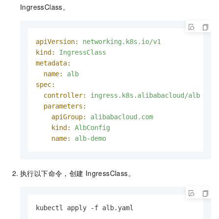
IngressClass。
apiVersion:
networking.k8s.io/v1
kind:
IngressClass
metadata:
name:
alb
spec:
controller:
ingress.k8s.alibabacloud/alb
parameters:
apiGroup:
alibabacloud.com
kind:
AlbConfig
name:
alb-demo
执行以下命令，创建
IngressClass。
kubectl apply -f alb.yaml