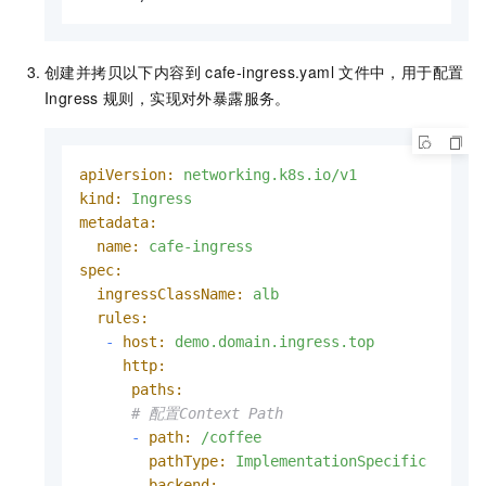
创建并拷贝以下内容到
cafe-ingress.yaml
文件中，用于配置
Ingress
规则，实现对外暴露服务。
apiVersion:
networking.k8s.io/v1
kind:
Ingress
metadata:
name:
cafe-ingress
spec:
ingressClassName:
alb
rules:
-
host:
demo.domain.ingress.top
http:
paths:
# 配置Context Path
-
path:
/coffee
pathType:
ImplementationSpecific
backend: