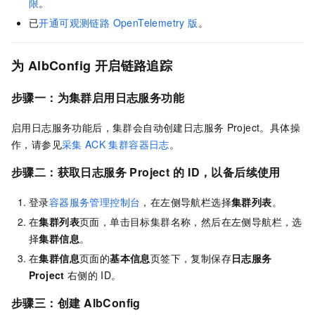
限
。
已
开通
可观测链路 OpenTelemetry 版
。
为
AlbConfig
开启链路追踪
步骤一：
为集群启用日志服务功能
启用日志服务功能后，集群会自动创建日志服务
Project。具体操
作，请参见
采集
ACK
集群容器日志
。
步骤二：获取
日志服务 Project
的
ID，以备后续使用
登录
容器服务管理控制台
，在左侧导航栏选择
集群列表
。
在
集群列表
页面，单击目标集群名称，然后在左侧导航栏，选
择
集群信息
。
在
集群信息
页面的
基本信息
页签下
，复制保存
日志服务
Project
右侧的
ID。
步骤三：创建
AlbConfig