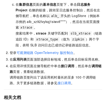
在
集群信息
页面的
基本信息
页签下
，单击
日志服务
Project
右侧的链接，跳转至日志服务控制台，然后在左
侧导航栏，单击名称以
开头的
LogStore（例如本
alb_
示例的
alb_xz92lvykqj1siwvif****），然后在当前页面搜
索
。
xtrace
搜索结果中，
xtrace
关键字匹配到
（链路
slb_xtrace
追踪 ID）和
（值为
）两个字
xtrace_type
zipkin
段，表明 SLB 访问日志已成功记录链路追踪信息。
登录
可观测链路 OpenTelemetry 版控制台
。
在
应用列表
页面顶部选择目标地域，然后单击目标应用名称。
在应用详情页面左侧导航栏中单击
接口调用
，然后单击
调用链
路
页签，查看链路数据。
调用链路页签列出了该应用耗时最长的至多
100
个调用链
路。关于更多链路数据，请参见
接口调用
。
相关文档