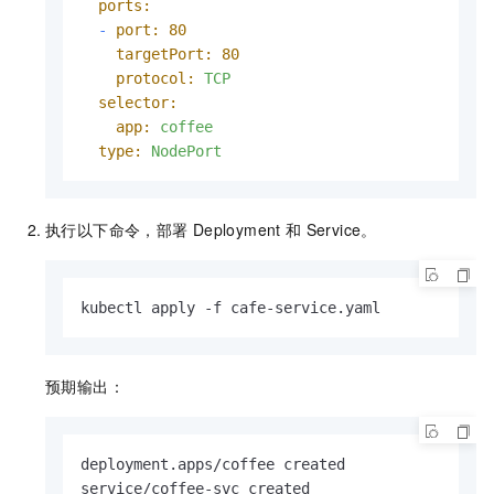
ports:
-
port:
80
targetPort:
80
protocol:
TCP
selector:
app:
coffee
type:
NodePort
执行以下命令，部署
Deployment
和
Service。
kubectl apply -f cafe-service.yaml
预期输出：
deployment.apps/coffee created

service/coffee-svc created