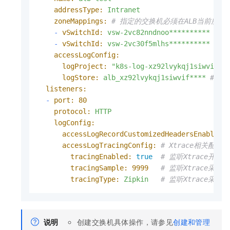
addressType:
Intranet
zoneMappings:
# 指定的交换机必须在ALB当前所
-
vSwitchId:
vsw-2vc82nndnoo**********
# 
-
vSwitchId:
vsw-2vc30f5mlhs**********
accessLogConfig:
logProject:
"k8s-log-xz92lvykqj1siwvif**
logStore:
alb_xz92lvykqj1siwvif****
# l
listeners:
-
port:
80
protocol:
HTTP
logConfig:
accessLogRecordCustomizedHeadersEnabled:
accessLogTracingConfig:
# Xtrace相关配置
tracingEnabled:
true
# 监听Xtrace开关
tracingSample:
9999
# 监听Xtrace采样率
tracingType:
Zipkin
# 监听Xtrace采样算
说明
创建交换机具体操作，请参见
创建和管理