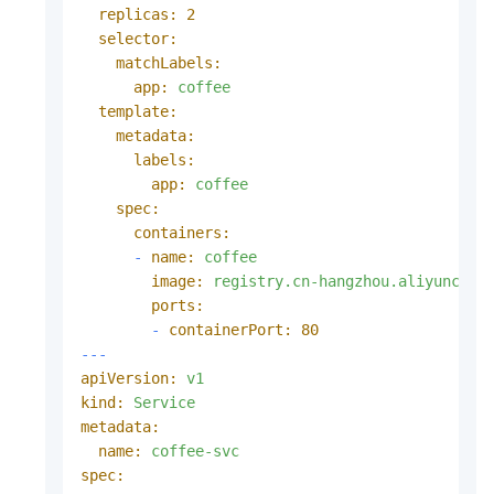
replicas:
2
selector:
matchLabels:
app:
coffee
template:
metadata:
labels:
app:
coffee
spec:
containers:
-
name:
coffee
image:
registry.cn-hangzhou.aliyuncs.c
ports:
-
containerPort:
80
---
apiVersion:
v1
kind:
Service
metadata:
name:
coffee-svc
spec: