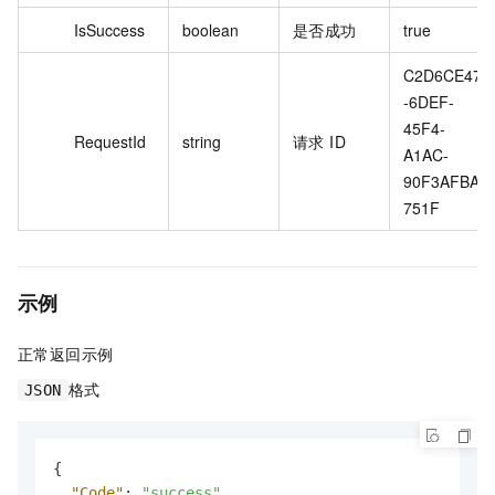
IsSuccess
boolean
是否成功
true
C2D6CE47
-6DEF-
45F4-
RequestId
string
请求 ID
A1AC-
90F3AFBA
751F
示例
正常返回示例
格式
JSON
{
"Code"
:
"success"
,