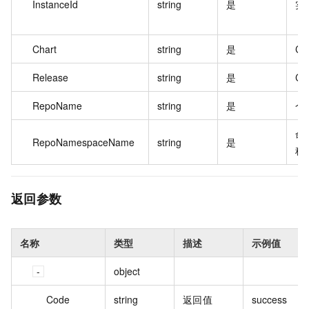
InstanceId
string
是
实例
Chart
string
是
Ch
Release
string
是
Ch
RepoName
string
是
仓
命
RepoNamespaceName
string
是
称
返回参数
名称
类型
描述
示例值
object
Code
string
返回值
success