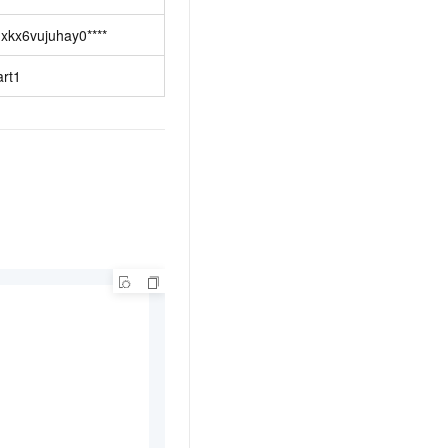
-xkx6vujuhay0****
art1