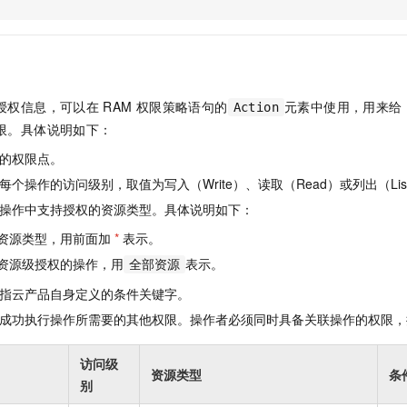
服务生态伙伴
视觉 Coding、空间感知、多模态思考等全面升级
1M上下文，专为长程任务能力而生
云工开物
企业应用
Night Plan 支持 Qwen 3.8-Max
AI 办公
NEW
Red Hat
30+ 款产品免费体验
夜间 5 折，Qwen/Meoo/TokenPlan 客户专享
AI智能应用
科研合作
ERP
堂（旗舰版）
SUSE
智能客服
AI 应用构建
大模型原生
CRM
2个月
自动承接线索
授权信息，可以在
RAM
权限策略语句的
元素中使用，用来给
Action
建站小程序
Qoder
大模型服务平台百炼-应用模版
OA 办公系统
HOT
NEW
限。具体说明如下：
面向真实软件
个人版上线、团队版降价；千问3.8-Max首发发尝鲜
丰富多元化的应用模版和解决方案
力提升
财税管理
模板建站
的权限点。
万有无界
大模型服务平台百炼-智能体
400电话
定制建站
个操作的访问级别，取值为写入（Write）、读取（Read）或列出（Lis
的模型效果
灵活可视化地构建企业级 Agent
操作中支持授权的资源类型。具体说明如下：
方案
广告营销
模板小程序
秒悟
人工智能平台 PAI
资源类型，用前面加
*
表示。
定制小程序
云端极速 AI 
新一代 AI 视频生成模型，深度适配广告营销等场景
AI Native 的算法工程平台，一站式完成建模、训练、推理服务部署
资源级授权的操作，用
表示。
全部资源
APP 开发
指云产品自身定义的条件关键字。
建站系统
成功执行操作所需要的其他权限。操作者必须同时具备关联操作的权限，
AI 应用
10分钟微调：让0.6B模型媲美235B模型
多模态数据信
访问级
资源类型
条
依托云原生高可用架构,实现Dify私有化部署
用1%尺寸在特定领域达到大模型90%以上效果
别