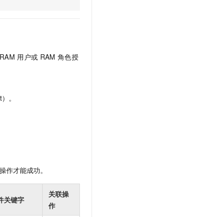
文戏情感细腻自然，动作戏激烈拳拳到肉，实现更强表演能力
支持中英文自由切换，具备更强的噪声鲁棒性
云聚AI 严选权益
SSL 证书
，一键激活高效办公新体验
精选AI产品，从模型到应用全链提效
堡垒机
AI 用量加速计划
应用
防火墙
、识别商机，让客服更高效、服务更出色。
新老同享，达量后返
RAM
用户或
RAM
角色授
千问办公
主机安全
NEW
的智能体编程平台
一站式AI生产力平台
AI 应用及服务市场
伶鹊
t）。
企业级人与Agent协作平台，接入和调度多个数字员工
智能客服平台，对话机器人、对话分析、智能外呼
AI 应用
大模型服务平台百炼 - 全妙
大模型
应用创作平台
多模态内容创作工具，已接入 DeepSeek
自然语言处理
数据标注
操作才能成功。
机器学习
息提取
与 AI 智能体进行实时音视频通话
关联操
件关键字
从文本、图片、视频中提取结构化的属性信息
构建支持视频理解的 AI 音视频实时通话应用
作