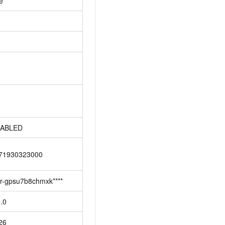
e
ABLED
71930323000
cr-gpsu7b8chmxk****
1.0
26