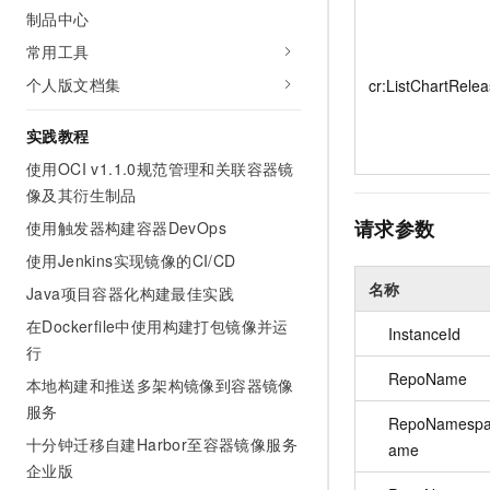
10 分钟在聊天系统中增加
制品中心
专有云
常用工具
个人版文档集
cr:ListChartRele
实践教程
使用OCI v1.1.0规范管理和关联容器镜
像及其衍生制品
请求参数
使用触发器构建容器DevOps
使用Jenkins实现镜像的CI/CD
名称
Java项目容器化构建最佳实践
在Dockerfile中使用构建打包镜像并运
InstanceId
行
RepoName
本地构建和推送多架构镜像到容器镜像
服务
RepoNamesp
十分钟迁移自建Harbor至容器镜像服务
ame
企业版