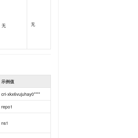
t.diy 一步搞定创意建站
构建大模型应用的安全防护体系
通过自然语言交互简化开发流程,全栈开发支持
通过阿里云安全产品对 AI 应用进行安全防护
无
无
示例值
cri-xkx6vujuhay0****
repo1
ns1