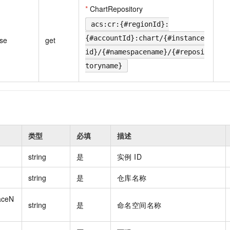
一个 AI 助手
即刻拥有 DeepSeek-R1 满血版
超强辅助，Bol
*
ChartRepository
在企业官网、通讯软件中为客户提供 AI 客服
多种方案随心选，轻松解锁专属 DeepSeek
acs:cr:{#regionId}:
{#accountId}:chart/{#instance
ase
get
id}/{#namespacename}/{#reposi
toryname}
类型
必填
描述
string
是
实例 ID
string
是
仓库名称
aceN
string
是
命名空间名称