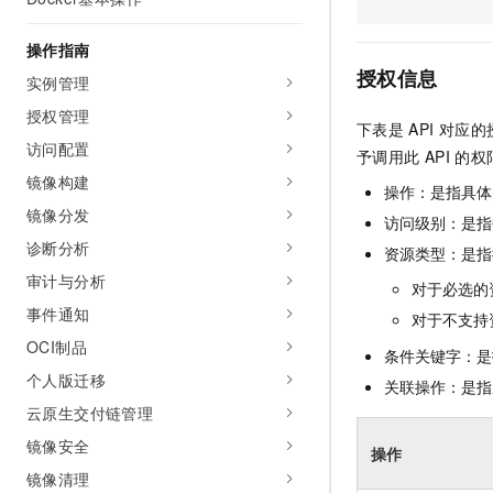
AI 产品 免费试用
网络
安全
云开发大赛
Tableau 订阅
1亿+ 大模型 tokens 和 
操作指南
可观测
入门学习赛
中间件
AI空中课堂在线直播课
授权信息
实例管理
140+云产品 免费试用
大模型服务
上云与迁云
产品新客免费试用，最长1
数据库
授权管理
下表是
API
对应的
生态解决方案
千问AI平台-Token Plan
访问配置
企业出海
大模型ACA认证体验
予调用此
API
的权
大数据计算
助力企业全员 AI 认知与能
镜像构建
行业生态解决方案
操作：是指具体
政企业务
媒体服务
千问AI平台-模型体验
镜像分发
开发者生态解决方案
访问级别：是指每
在线体验全尺寸、多种模态
诊断分析
企业服务与云通信
资源类型：是指
AI 开发和 AI 应用解决
Happy 系列大模型
审计与分析
对于必选的
域名与网站
事件通知
对于不支持
终端用户计算
OCI制品
条件关键字：是
个人版迁移
Serverless
关联操作：是指
大模型解决方案
云原生交付链管理
开发工具
快速部署 Dify，高效搭建 
镜像安全
操作
迁移与运维管理
镜像清理