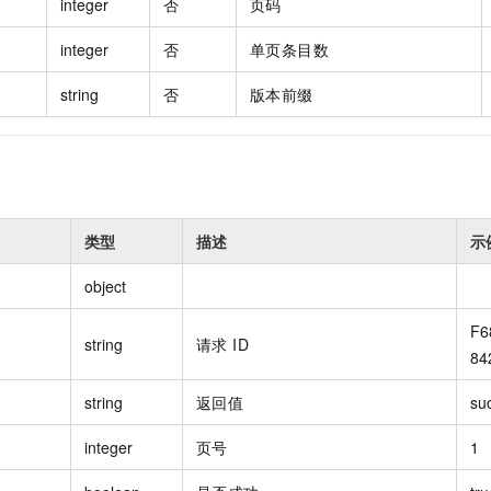
integer
否
页码
integer
否
单页条目数
string
否
版本前缀
类型
描述
示
object
F6
string
请求 ID
84
string
返回值
su
integer
页号
1