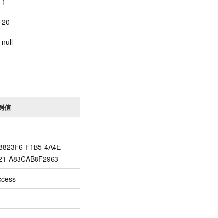
1
20
null
例值
8823F6-F1B5-4A4E-
21-A83CAB8F2963
ccess