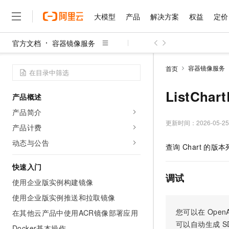
大模型
产品
解决方案
权益
定价
官方文档
容器镜像服务
大模型
产品
解决方案
权益
定价
云市场
伙伴
服务
了解阿里云
精选产品
精选解决方案
普惠上云
产品定价
精选商城
成为销售伙伴
售前咨询
为什么选择阿里云
千问AI平台
容器镜像服务
首页
了解云产品的定价详情
大模型服务平台百炼
睿译宝，AI翻译排版一
普惠上云 官方力荐
分销伙伴
在线服务
网站建设
什么是云计算
大
大模型服务与应用平台
上传文档即自动完成翻译和
云服务器38元/年起，超
ListCha
产品概述
咨询伙伴
多端小程序
技术领先
云上成本管理
售后服务
千问大模型
GLM-5.2：长任务时代
官方推荐返现计划
大模型
产品简介
大模型
精选产品
精选解决方案
Salesforce 国际版订阅
稳定可靠
管理和优化成本
多元化、高性能、安全可靠
推荐新用户得奖励，单订单
更新时间：
2026-05-25
销售伙伴合作计划
产品计费
自助服务
友盟天域
安全合规
人工智能与机器学习
AI
文本生成
无影云电脑
Hermes Agent，打造
云工开物
动态与公告
查询
Chart
的版本
无影生态合作计划
在线服务
观测云
分析师报告
随时随地安全接入的云上超
自主进化，持久记忆，越用
高校专属算力普惠，学生认
计算
互联网应用开发
Qwen3.8-Max
HOT
Salesforce On Alibaba C
工单服务
快速入门
智能体时代全能旗舰模型
Tuya 物联网平台阿里云
研究报告与白皮书
云解析DNS
快速拥有专属 OpenClaw
Consulting Partner 合
调试
大数据
容器
使用企业版实例构建镜像
免费试用
短信专区
蓝凌 OA
Qwen3.7-Plus
AI 大模型销售与服务生
使用企业版实例推送和拉取镜像
现代化应用
存储
天池大赛
能看、能想、能动手的多模
云原生大数据计算服务 Max
解决方案免费试用 新老
电子合同
您可以在
OpenA
在其他云产品中使用ACR镜像部署应用
面向分析的企业级SaaS模
最高领取价值200元试用
安全
网络与CDN
AI 算法大赛
Qwen3-VL-Plus
可以自动生成
S
畅捷通
Docker基本操作