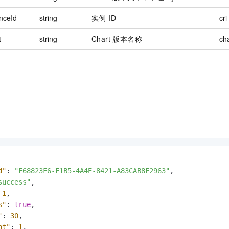
nceId
string
实例 ID
cri
t
string
Chart 版本名称
ch
d"
:
"F68823F6-F1B5-4A4E-8421-A83CAB8F2963"
,
success"
,
1
,
s"
:
true
,
"
:
30
,
nt"
:
1
,