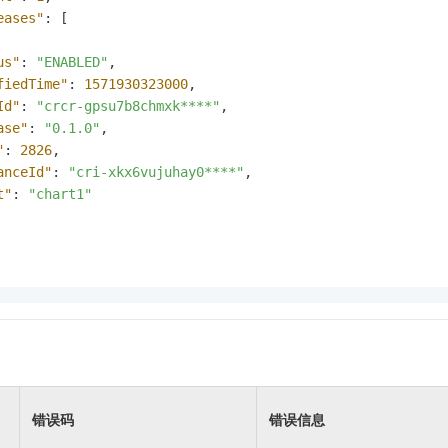
eases"
:
[
us"
:
"ENABLED"
,
fiedTime"
:
1571930323000
,
Id"
:
"crcr-gpsu7b8chmxk****"
,
ase"
:
"0.1.0"
,
"
:
2826
,
anceId"
:
"cri-xkx6vujuhay0****"
,
t"
:
"chart1"
错误码
错误信息