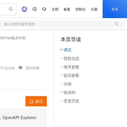
文档
备案
控制台
注册
登录
输入文档关键字查找
验
作计划
器
AI 活动
专业服务
服务伙伴合作计划
开发者社区
加入我们
服务平台百炼
阿里云 OPC 创新助力计划
 - 查询Chart版本列表
本页导读
（1）
一站式生成采购清单，支持单品或批量购买
S
可编辑精美 PPT 文稿
S产品伙伴计划（繁花）
峰会
造的大模型服务与应用开发平台
轻量应用服务器
Agency Agents：拥有专属领域专家
AI 生产力先锋
Al MaaS 服务伙伴赋能合作
域名
博文
Careers
至高可申请百万元
调试
性可伸缩的云计算服务
 轻松生成专业的 PPT
开启高性价比 AI 编程新体验
先锋实践拓展 AI 生产力的边界
快速构建应用程序和网站，即刻迈出上云第一步
多领域专家智能体,一键组建 AI 虚拟交付团队
Token 补贴，五大权
计划
海大会
伙伴信用分合作计划
商标
问答
社会招聘
授权信息
益加速 OPC 成功
S
帕鲁游戏服务器
数字证书管理服务（原SSL证书）
HappyHorse 打造一站式影视创作平台
飞天发布时刻
HOT
划
备案
电子书
校园招聘
请求参数
联机服务器，轻松开启游戏
视频创作，一键激活电商全链路生产力
全托管，含MySQL、PostgreSQL、SQL Server、MariaDB多引擎
实现全站HTTPS，呈现可信的WEB访问
所见，即是所愿
可视化编排打通从文字构思到成片全链路闭环
我的收藏
产品详情
更多支持
划
公司注册
镜像站
返回参数
视频生成
语音识别与合成
 智能体与工作流应用
短信服务
漫剧工坊：一站式动画创作平台
AI 实训营
合作伙伴培训与认证
示例
划
上云迁移
的智能体编程平台
站生成，高效打造优质广告素材
通过阿里云百炼高效搭建AI应用,助力高效开发
快速生产连贯的高质量长漫剧
从基础到进阶，Agent 创客手把手教你
国内短信简单易用，安全可靠，秒级触达，全球覆盖200+国家和地区。
e-1.1-T2V
Qwen3-TTS-Flash
lScope
我要反馈
查询合作伙伴
错误码
畅细腻的高质量视频
离线语音合成大模型，多语言方言自适应，低延迟高稳定
n Alibaba Cloud ISV 合作
代维服务
olarDB
建企业门户网站
大数据开发治理平台 DataWorks
10 分钟搭建微信、支付宝小程序
变更历史
调试
创新加速
ope
登录合作伙伴管理后台
我要建议
站，无忧落地极速上线
以可视化方式快速构建移动和 PC 门户网站
100%兼容MySQL、PostgreSQL，兼容Oracle，支持集中和分布式
高效部署网站，快速应用到小程序
Data Agent 驱动的一站式 Data+AI 开发治理平台
e-1.1-I2V
Cosyvoice-V3-Flash
安全
畅自然，细节丰富
高表现力语音合成大模型，语音克隆听感自然
我要投诉
上云场景组合购
伴
PI Explorer
边界网络安全防护产品
漫剧创作，剧本、分镜、视频高效生成
覆盖90%+业务场景，专享组合折扣价
2V
VPN
Fun-ASR