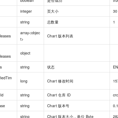
boolean
是否成功
tru
integer
页大小
30
string
总数量
1
array<objec
leases
Chart 版本列表
t>
object
leases
us
string
状态
EN
fiedTim
long
Chart 修改时间
15
Id
string
Chart 仓库 ID
cr
ase
string
Chart 版本号
0.
string
Chart 版本大小，单位 Byte
28