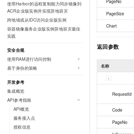
PageNo
使用Harbor的远程复制能力同步镜像到
ACR企业版实例并实现异地容灾
PageSize
跨地域或从IDC访问企业版实例
Chart
容器镜像服务企业版实例异地容灾最佳
实践
返回参数
安全合规
使用RAM进行访问控制
名称
基于身份的策略
开发参考
集成概览
RequestId
API参考指南
API概览
Code
服务接入点
PageNo
授权信息