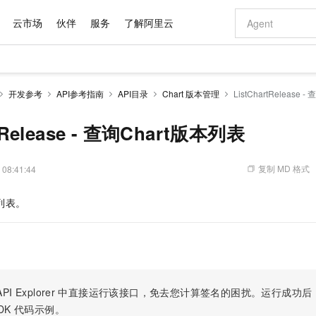
云市场
伙伴
服务
了解阿里云
AI 特惠
数据与 API
成为产品伙伴
企业增值服务
最佳实践
价格计算器
AI 场景体
基础软件
产品伙伴合
阿里云认证
市场活动
配置报价
大模型
开发参考
API参考指南
API目录
Chart 版本管理
ListChartRelease
自助选配和估算价格
步到位
域名与网站
智启 AI 普惠权益
产品生态集成认证中心
企业支持计划
云上春晚
Qwen Audio：打造专属 AI 语音助手
千问官方 MaaS 平台，为开发者和 Agent 而生，新用户赠送 1 亿 + tokens 额度
云服务器 EC
一句话生成原生
AI Coding
阿里云Maa
2026 阿里云
为企业打
数据集
Windows
大模型认证
模型
NEW
NEW
格式还原
值低价云产品抢先购
提供智能易用的域名与建站服务
至高享 1亿+免费 tokens，加速 Al 应用落地
Qwen-Audio-3.0-Realtime 端到端实时语音角色扮演
安全可靠、弹
输入一句话想法,
智能编程，一键
rtRelease - 查询Chart版本列表
产品生态伙伴
专家技术服务
云上奥运之旅
弹性计算合作
阿里云中企出
手机三要素
宝塔 Linux
全部认证
价格优势
开源旗舰模型
对象存储 OSS
即刻拥有 DeepSeek-V4-Pro
阿里云 OPC 创新助力计划
云数据库 RD
一键部署幻兽
AI 电商营销
产品生态伙伴工作台
企业增值服务台
云栖战略参考
云存储合作计
云栖大会
身份实名认证
CentOS
训练营
推动算力普惠，释放技术红利
的大模型服务
最高返9万
真正可用的 1M 上下文,一次完成代码全链路开发
轻松解锁专属 DeepSeek-V4-Pro
至高百万元 Token 补贴，加速一人公司成长
稳定、安全、高性价比、高性能的云存储服务
一键购买专属
从图文生成到
复制 MD 格式
 08:41:44
云上的中国
数据库合作计
活动全景
短信
Docker
图片和
自进化智能体
人工智能平台 PAI
5 分钟轻松部署专属 QwenPaw
Token Plan 模型订阅计划
Qoder
高效搭建 AI
AI 广告创作
企业成长
大模型
NEW
HOT
信息公告
列表。
看见新力量
云网络合作计
OCR 文字识别
JAVA
级电脑
越聪明
证享300元代金券
一站式AI开发、训练和推理服务
Qwen3.8-Max 首发尝鲜，限时加量 10 倍，夜间低至2折
从聊天伙伴进化为能主动干活的本地数字员工
面向真实软件
图文、视频一
Kimi-K3
HappyHors
NEW
魔搭 Mode
loud
服务实践
官网公告
Kimi 最新旗舰模型，长程编程与推理利器
让文字生成流
金融模力时刻
Salesforce O
版
发票查验
全能环境
Qoder CN
Claude Code + GStack 打造工程团队
千问办公，限时限量积分加倍
云原生数据库 P
低代码高效构
AI 建站
NEW
作计划
计划
创新中心
魔搭 ModelSc
健康状态
让AI从“聊天伙伴”进化为能干活的“数字员工”
覆盖公网/内网、递归/权威、移动APP等全场景解析服务
安装技能 GStack，拥有专属 AI 工程团队
你的AI工作搭子，覆盖日常办公高频场景
基于千问大模型等，支持代码智能生成、研发智能问答
0 代码专业建
客户案例
天气预报查询
操作系统
Deepseek-v4-pro
HappyHors
态合作计划
态智能体模型
旗舰 MoE 大模型，百万上下文与顶尖推理能力
图生视频，流
Compute
同享
容器服务 Kubernetes 版 ACK
万小智 AI 建站低至 15元/月
云防火墙
AI 短剧/漫剧
快递物流查询
WordPress
成为服务伙
高校合作
PI Explorer
中直接运行该接口，免去您计算签名的困扰。运行成功后，OpenA
式云数据仓库
点，立即开启云上创新
提供一站式管理容器应用的 K8s 服务
送.CN域名，送备案服务码
云原生的云上
AI助力短剧
GLM-5.2
Wan2.7-T
DK
代码示例。
Ubuntu