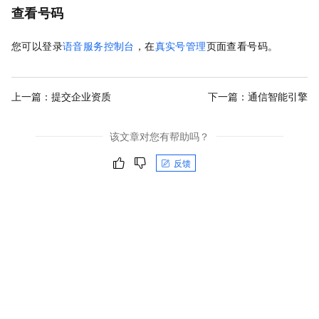
查看号码
您可以登录
语音服务控制台
，在
真实号管理
页面查看号码。
上一篇：
提交企业资质
下一篇：
通信智能引擎
该文章对您有帮助吗？
反馈