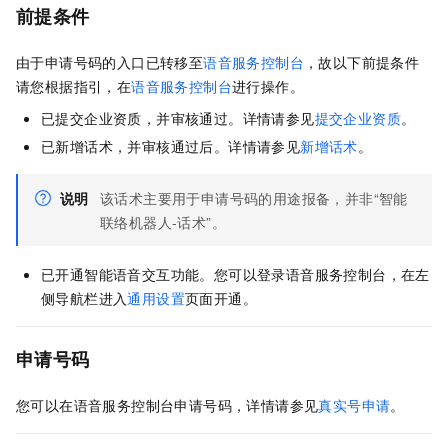
前提条件
由于申请号码的入口已转移至
语音服务控制台
，故以下前提条件
请您根据指引，在
语音服务控制台
进行操作。
已提交企业资质，并审核通过。详情请参见
提交企业资质
。
已新增话术，并审核通过后。详情请参见
新增话术
。
说明
该话术主要用于申请号码的用途报备，并非“智能
联络机器人-话术”。
已开通智能语音交互功能。您可以登录语音服务控制台，在左
侧导航栏进入
通用设置
页面开通。
申请号码
您可以在语音服务控制台申请号码，详情请参见
真实号申请
。