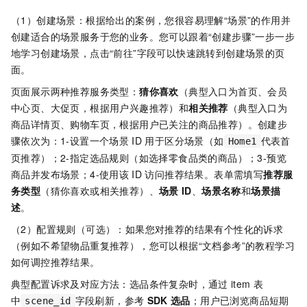
（1）创建场景：根据给出的案例，您很容易理解“场景”的作用并
创建适合的场景服务于您的业务。您可以跟着“创建步骤”一步一步
地学习创建场景，点击“前往”字段可以快速跳转到创建场景的页
面。
页面展示两种推荐服务类型：
猜你喜欢
（典型入口为首页、会员
中心页、大促页，根据用户兴趣推荐）和
相关推荐
（典型入口为
商品详情页、购物车页，根据用户已关注的商品推荐）。创建步
骤依次为：1-设置一个场景
ID
用于区分场景（如
代表首
Home1
页推荐）；2-指定选品规则（如选择零食品类的商品）；3-预览
商品并发布场景；4-使用该
ID
访问推荐结果。表单需填写
推荐服
务类型
（猜你喜欢或相关推荐）、
场景
ID
、
场景名称
和
场景描
述
。
（2）配置规则（可选）：如果您对推荐的结果有个性化的诉求
（例如不希望物品重复推荐），您可以根据“文档参考”的教程学习
如何调控推荐结果。
典型配置诉求及对应方法：选品条件复杂时，通过
item
表
中
字段刷新，参考
SDK
选品
；用户已浏览商品短期
scene_id