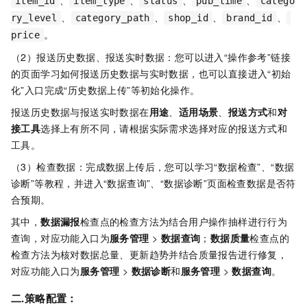
、
、
、
、
item_id
item_type
status
pub_time
catego
、
、
、
、
ry_level
category_path
shop_id
brand_id
。
price
（2）报送历史数据、报送实时数据：您可以进入“操作参考”链接
的页面学习如何报送历史数据与实时数据，也可以直接进入“初始
化”入口完成“历史数据上传”等初始化操作。
报送历史数据与报送实时数据在
用途
、
适用场景
、
报送方式
和
对
接工具
选择上有所不同，请根据实际需求选择对应的报送方式和
工具。
（3）检查数据：完成数据上传后，您可以学习“数据检查”、“数据
诊断”等教程，并进入“数据查询”、“数据诊断”页面检查数据是否符
合预期。
其中，
数据漏报
检查点的检查方法为结合用户操作抽样进行行为
查询，对应功能入口为
服务管理
>
数据查询
；
数据质量
检查点的
检查方法为核对数据总量、更新趋势并结合质量报告进行修复，
对应功能入口为
服务管理
>
数据诊断
和
服务管理
>
数据查询
。
二.策略配置：