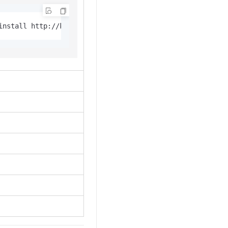
t.diy 一步搞定创意建站
构建大模型应用的安全防护体系
通过自然语言交互简化开发流程,全栈开发支持
通过阿里云安全产品对 AI 应用进行安全防护
install http://kos.ieisystem.com/os-copilot/os-copilot-0