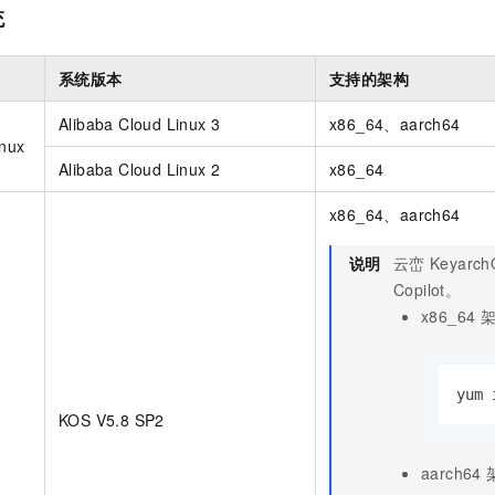
服务生态伙伴
视觉 Coding、空间感知、多模态思考等全面升级
1M上下文，专为长程任务能力而生
云工开物
企业应用
统
Night Plan 支持 Qwen 3.8-Max
AI 办公
NEW
Red Hat
30+ 款产品免费体验
夜间 5 折，Qwen/Meoo/TokenPlan 客户专享
AI智能应用
科研合作
ERP
堂（旗舰版）
SUSE
系统版本
支持的架构
智能客服
AI 应用构建
大模型原生
CRM
2个月
自动承接线索
Alibaba Cloud Linux 3
x86_64、aarch64
建站小程序
Qoder
大模型服务平台百炼-应用模版
OA 办公系统
HOT
NEW
inux
面向真实软件
个人版上线、团队版降价；千问3.8-Max首发发尝鲜
丰富多元化的应用模版和解决方案
Alibaba Cloud Linux 2
x86_64
力提升
财税管理
模板建站
万有无界
大模型服务平台百炼-智能体
x86_64、aarch64
400电话
定制建站
的模型效果
灵活可视化地构建企业级 Agent
方案
广告营销
模板小程序
说明
云峦
Keyarch
秒悟
人工智能平台 PAI
Copilot。
定制小程序
云端极速 AI 
新一代 AI 视频生成模型，深度适配广告营销等场景
AI Native 的算法工程平台，一站式完成建模、训练、推理服务部署
x86_64
APP 开发
建站系统
yum 
KOS V5.8 SP2
AI 应用
10分钟微调：让0.6B模型媲美235B模型
多模态数据信
依托云原生高可用架构,实现Dify私有化部署
用1%尺寸在特定领域达到大模型90%以上效果
aarch64