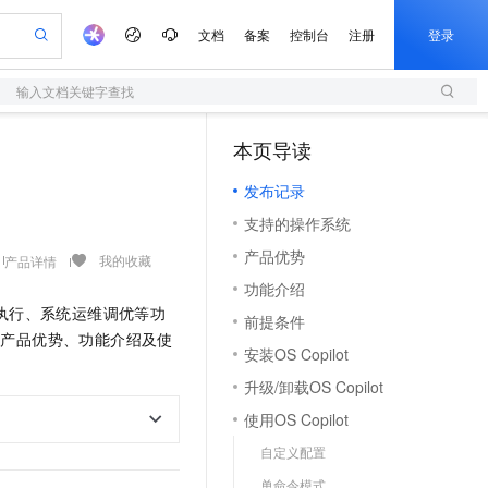
文档
备案
控制台
注册
登录
输入文档关键字查找
验
作计划
器
AI 活动
专业服务
服务伙伴合作计划
开发者社区
加入我们
服务平台百炼
阿里云 OPC 创新助力计划
本页导读
（1）
一站式生成采购清单，支持单品或批量购买
S
io：打造专属 AI 语音助手
S产品伙伴计划（繁花）
峰会
造的大模型服务与应用开发平台
轻量应用服务器
一句话生成原生可编辑精美 PPT 文稿
AI 生产力先锋
Al MaaS 服务伙伴赋能合作
域名
博文
Careers
至高可申请百万元
发布记录
性可伸缩的云计算服务
开启高性价比 AI 编程新体验
Qwen-Audio-3.0-Realtime 端到端实时语音角色扮演
输入一句话想法, 轻松生成专业的 PPT
先锋实践拓展 AI 生产力的边界
快速构建应用程序和网站，即刻迈出上云第一步
Token 补贴，五大权
计划
海大会
伙伴信用分合作计划
商标
问答
社会招聘
支持的操作系统
益加速 OPC 成功
S
eek-V4-Pro
数字证书管理服务（原SSL证书）
一键部署幻兽帕鲁游戏服务器
飞天发布时刻
HOT
划
备案
电子书
校园招聘
产品优势
pSeek-V4-Pro
视频创作，一键激活电商全链路生产力
全托管，含MySQL、PostgreSQL、SQL Server、MariaDB多引擎
实现全站HTTPS，呈现可信的WEB访问
一键购买专属联机服务器，轻松开启游戏
所见，即是所愿
我的收藏
产品详情
更多支持
划
公司注册
镜像站
功能介绍
视频生成
语音识别与合成
专属 QwenPaw
短信服务
漫剧工坊：一站式动画创作平台
AI 实训营
HOT
执行、系统运维调优等功
合作伙伴培训与认证
前提条件
划
上云迁移
的智能体编程平台
站生成，高效打造优质广告素材
从聊天伙伴进化为能主动干活的本地数字员工
快速生产连贯的高质量长漫剧
从基础到进阶，Agent 创客手把手教你
国内短信简单易用，安全可靠，秒级触达，全球覆盖200+国家和地区。
e-1.1-T2V
Qwen3-TTS-Flash
的产品优势、功能介绍及使
lScope
我要反馈
查询合作伙伴
安装OS Copilot
畅细腻的高质量视频
离线语音合成大模型，多语言方言自适应，低延迟高稳定
n Alibaba Cloud ISV 合作
代维服务
olarDB
建企业门户网站
大数据开发治理平台 DataWorks
10 分钟搭建微信、支付宝小程序
升级/卸载OS Copilot
创新加速
ope
登录合作伙伴管理后台
我要建议
站，无忧落地极速上线
以可视化方式快速构建移动和 PC 门户网站
100%兼容MySQL、PostgreSQL，兼容Oracle，支持集中和分布式
高效部署网站，快速应用到小程序
Data Agent 驱动的一站式 Data+AI 开发治理平台
e-1.1-I2V
Cosyvoice-V3-Flash
使用OS Copilot
安全
畅自然，细节丰富
高表现力语音合成大模型，语音克隆听感自然
我要投诉
上云场景组合购
伴
自定义配置
边界网络安全防护产品
漫剧创作，剧本、分镜、视频高效生成
覆盖90%+业务场景，专享组合折扣价
2V
VPN
Fun-ASR
单命令模式