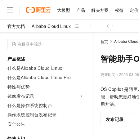
大模型
产品
解决方案
权益
定价
官方文档
Alibaba Cloud Linux
大模型
产品
解决方案
权益
定价
云市场
伙伴
服务
了解阿里云
精选产品
精选解决方案
普惠上云
产品定价
精选商城
成为销售伙伴
售前咨询
为什么选择阿里云
千问AI平台
Alibaba Cloud
首页
了解云产品的定价详情
大模型服务平台百炼
千问办公，解锁你的工作
普惠上云 官方力荐
分销伙伴
在线服务
网站建设
什么是云计算
大
大模型服务与应用平台
企业级Agent产品，直接
云服务器38元/年起，超
智能助手OS
产品概述
咨询伙伴
多端小程序
技术领先
云上成本管理
售后服务
千问大模型
Agency Agents：拥
官方推荐返现计划
大模型
什么是Alibaba Cloud Linux
大模型
精选产品
精选解决方案
Salesforce 国际版订阅
稳定可靠
管理和优化成本
多元化、高性能、安全可靠
推荐新用户得奖励，单订单
更新时间：
2026-03-06
销售伙伴合作计划
什么是Alibaba Cloud Linux Pro
自助服务
友盟天域
安全合规
人工智能与机器学习
AI
文本生成
无影云电脑
HappyHorse 打造一
云工开物
特性与优势
OS Copilot
是阿里
无影生态合作计划
在线服务
观测云
分析师报告
随时随地安全接入的云上超
高校专属算力普惠，学生认
计算
互联网应用开发
镜像发布记录
Qwen3.8-Max
能，帮助您更好地
HOT
Salesforce On Alibaba C
工单服务
智能体时代全能旗舰模型
Tuya 物联网平台阿里云
研究报告与白皮书
用方法。
什么是操作系统控制台
云解析DNS
快速拥有专属 OpenClaw
Consulting Partner 合
大数据
容器
免费试用
短信专区
操作系统控制台发布记录
蓝凌 OA
Qwen3.7-Plus
AI 大模型销售与服务生
发布记录
现代化应用
存储
天池大赛
能看、能想、能动手的多模
安全公告
云原生大数据计算服务 Max
解决方案免费试用 新老
电子合同
面向分析的企业级SaaS模
最高领取价值200元试用
安全
网络与CDN
AI 算法大赛
Qwen3-VL-Plus
畅捷通
快速入门