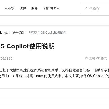
云市场
伙伴
服务
了解阿里云
AI 特惠
数据与 API
成为产品伙伴
企业增值服务
最佳实践
价格计算器
AI 场景体
基础软件
产品伙伴合
阿里云认证
市场活动
配置报价
大模型
 Linux
操作指南
智能助手OS Copilot使用说明
自助选配和估算价格
新方式
域名与网站
睿译宝，AI翻译排版一步到位
智启 AI 普惠权益
产品生态集成认证中心
企业支持计划
云上春晚
千问官方 MaaS 平台，为开发者和 Agent 而生，新用户赠送 1 亿 + tokens 额度
云服务器 EC
Qwen Aud
AI Coding
阿里云Maa
2026 阿里云
为企业打
数据集
Windows
大模型认证
模型
NEW
NEW
交付可用成果
值低价云产品抢先购
提供智能易用的域名与建站服务
上传文档即自动完成翻译和格式还原
至高享 1亿+免费 tokens，加速 Al 应用落地
安全可靠、弹
智能编程，一键
 Copilot使用说明
产品生态伙伴
专家技术服务
云上奥运之旅
弹性计算合作
阿里云中企出
手机三要素
宝塔 Linux
全部认证
价格优势
有专属领域专家
对象存储 OSS
GLM-5.2：长任务时代开源旗舰模型
阿里云 OPC 创新助力计划
云数据库 RD
即刻拥有 DeepS
AI 电商营销
产品生态伙伴工作台
企业增值服务台
云栖战略参考
云存储合作计
云栖大会
身份实名认证
CentOS
训练营
推动算力普惠，释放技术红利
的大模型服务
最高返9万
多领域专家智能体,一键组建 AI 虚拟交付团队
至高百万元 Token 补贴，加速一人公司成长
稳定、安全、高性价比、高性能的云存储服务
真正可用的 1M 上下文,一次完成代码全链路开发
轻松解锁专属 Dee
从图文生成到
复制 MD 格式
 06:33:35
云上的中国
数据库合作计
活动全景
短信
Docker
图片和
站式影视创作平台
人工智能平台 PAI
Hermes Agent，打造自进化智能体
Token Plan 模型订阅计划
Qoder
5 分钟轻松部署
AI 广告创作
企业成长
大模型
NEW
信息公告
云基于大模型构建的操作系统智能助手，支持自然语言问答、辅助命令
看见新力量
云网络合作计
OCR 文字识别
JAVA
级电脑
证享300元代金券
可视化编排打通从文字构思到成片全链路闭环
一站式AI开发、训练和推理服务
自主进化，持久记忆，越用越聪明
Qwen3.8-Max 首发尝鲜，限时加量 10 倍，夜间低至2折
面向真实软件
图文、视频一
Kimi-K3
HappyHors
使用
Linux
系统，提高
Linux
的使用效率。本文主要介绍
OS Copilot
NEW
魔搭 Mode
loud
服务实践
官网公告
Kimi 最新旗舰模型，长程编程与推理利器
让文字生成流
金融模力时刻
Salesforce O
版
发票查验
全能环境
Qoder CN
Claude Code + GStack 打造工程团队
千问办公，限时限量积分加倍
云原生数据库 P
低代码高效构
AI 建站
NEW
作计划
计划
创新中心
魔搭 ModelSc
健康状态
让AI从“聊天伙伴”进化为能干活的“数字员工”
覆盖公网/内网、递归/权威、移动APP等全场景解析服务
安装技能 GStack，拥有专属 AI 工程团队
你的AI工作搭子，覆盖日常办公高频场景
基于千问大模型等，支持代码智能生成、研发智能问答
0 代码专业建
客户案例
天气预报查询
操作系统
Deepseek-v4-pro
HappyHors
态合作计划
态智能体模型
旗舰 MoE 大模型，百万上下文与顶尖推理能力
图生视频，流
Compute
同享
容器服务 Kubernetes 版 ACK
万小智 AI 建站低至 15元/月
云防火墙
AI 短剧/漫剧
快递物流查询
WordPress
成为服务伙
高校合作
式云数据仓库
点，立即开启云上创新
提供一站式管理容器应用的 K8s 服务
送.CN域名，送备案服务码
云原生的云上
AI助力短剧
GLM-5.2
Wan2.7-T
Ubuntu