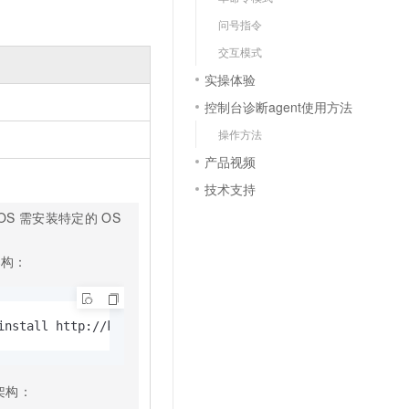
文戏情感细腻自然，动作戏激烈拳拳到肉，实现更强表演能力
支持中英文自由切换，具备更强的噪声鲁棒性
云聚AI 严选权益
SSL 证书
问号指令
，一键激活高效办公新体验
精选AI产品，从模型到应用全链提效
堡垒机
交互模式
AI 用量加速计划
应用
实操体验
防火墙
、识别商机，让客服更高效、服务更出色。
新老同享，达量后返
控制台诊断agent使用方法
千问办公
主机安全
NEW
操作方法
的智能体编程平台
一站式AI生产力平台
产品视频
AI 应用及服务市场
伶鹊
技术支持
企业级人与Agent协作平台，接入和调度多个数字员工
智能客服平台，对话机器人、对话分析、智能外呼
AI 应用
OS
需安装特定的
OS
大模型服务平台百炼 - 全妙
大模型
应用创作平台
多模态内容创作工具，已接入 DeepSeek
架构：
自然语言处理
数据标注
install http://kos.ieisystem.com/os-copilot/os-copilot-0
机器学习
息提取
与 AI 智能体进行实时音视频通话
从文本、图片、视频中提取结构化的属性信息
构建支持视频理解的 AI 音视频实时通话应用
架构：