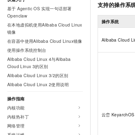
支持的操作系
AI 产品 免费试用
网络
安全
云开发大赛
基于 Agentic OS 实现一句话部署
Tableau 订阅
1亿+ 大模型 tokens 和 
Openclaw
可观测
入门学习赛
中间件
AI空中课堂在线直播课
操作系统
140+云产品 免费试用
在本地虚拟机使用Alibaba Cloud Linux
大模型服务
上云与迁云
产品新客免费试用，最长1
数据库
镜像
生态解决方案
千问AI平台-Token Plan
Alibaba Cloud L
在容器中使用Alibaba Cloud Linux镜像
企业出海
大模型ACA认证体验
大数据计算
助力企业全员 AI 认知与能
使用操作系统控制台
行业生态解决方案
政企业务
媒体服务
千问AI平台-模型体验
Alibaba Cloud Linux 4与Alibaba
开发者生态解决方案
在线体验全尺寸、多种模态
Cloud Linux 3的区别
企业服务与云通信
AI 开发和 AI 应用解决
Alibaba Cloud Linux 3/2的区别
Happy 系列大模型
域名与网站
Alibaba Cloud Linux 2使用说明
终端用户计算
操作指南
Serverless
大模型解决方案
内核功能
云峦
KeyarchOS
内核热补丁
开发工具
快速部署 Dify，高效搭建 
网络管理
迁移与运维管理
系统运维