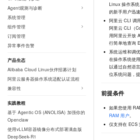
Linux
操作系统
Agent观测与诊断
的新手用户迅
系统管理
阿里云
CLI
调
组件管理
阿里云
CLI（C
用阿里云开放
A
订阅管理
行简单地查询
异常事件告警
系统运维和调
在操作系统使用
产品生态
以通过自然语
Alibaba Cloud Linux伙伴招募计划
位系统问题，
阿里云服务器操作系统适配认证流程
兼容性
前提条件
实践教程
如果您使用
RA
基于 Agentic OS (ANOLISA) 加强你的
RAM
用户
。
Openclaw
仅支持在
ECS
使用vLLM容器镜像分布式部署满血版
DeepSeek-R1