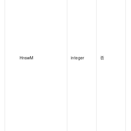
HnswM
integer
否