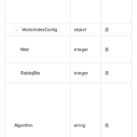
VectorIndexConfig
object
否
Nlist
integer
否
RabitqBits
integer
否
Algorithm
string
否