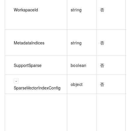
WorkspaceId
string
否
MetadataIndices
string
否
SupportSparse
boolean
否
object
否
SparseVectorIndexConfig