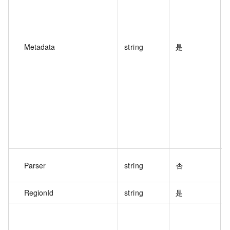
Metadata
string
是
Parser
string
否
RegionId
string
是