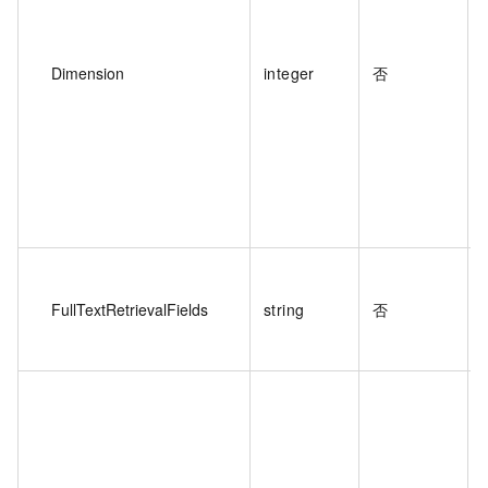
Dimension
integer
否
FullTextRetrievalFields
string
否