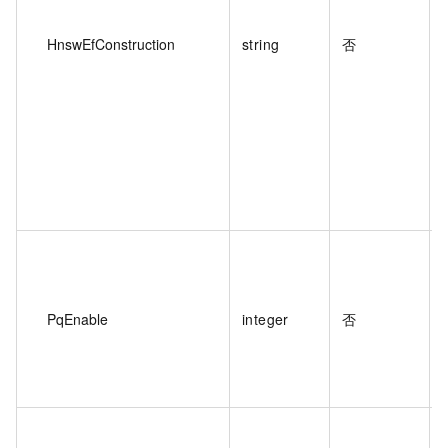
HnswEfConstruction
string
否
PqEnable
integer
否