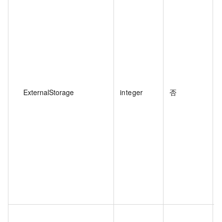
ExternalStorage
integer
否