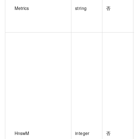
Metrics
string
否
HnswM
integer
否