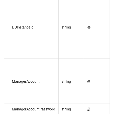
DBInstanceId
string
否
ManagerAccount
string
是
ManagerAccountPassword
string
是