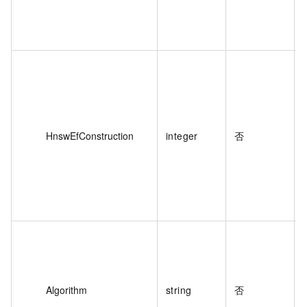
HnswEfConstruction
integer
否
Algorithm
string
否