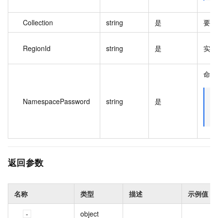
Collection
string
是
要删
RegionId
string
是
实例
命名
NamespacePassword
string
是
返回参数
名称
类型
描述
示例值
object