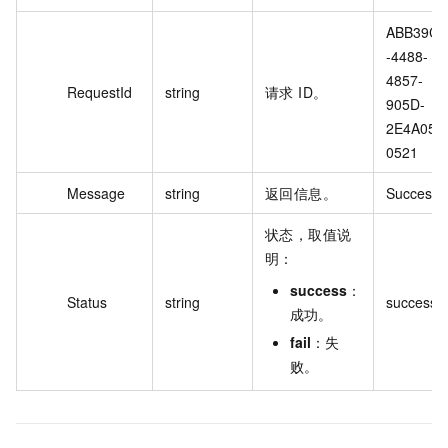
ABB39C
-4488-
4857-
RequestId
string
请求 ID。
905D-
2E4A051
0521
Message
string
返回信息。
Successfu
状态，取值说
明：
success
：
Status
string
success
成功。
fail
：失
败。