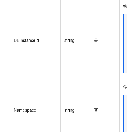
实例
DBInstanceId
string
是
命名
Namespace
string
否