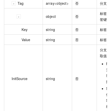
Tag
array<object>
否
分支标
标签对
object
否
签键和
Key
string
否
标签键
Value
string
否
标签值
分支初
取值：
Pa
复
Sc
InitSource
string
否
据
Sc
仅
Sc
构