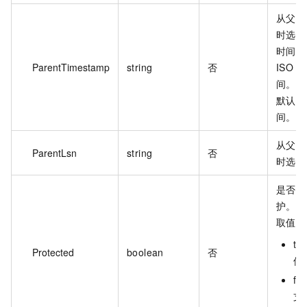
从父分
时选择
时间点
ParentTimestamp
string
否
ISO 8
间。
默认值
间。
从父分
ParentLsn
string
否
时选择
是否开
护。
取值：
t
Protected
boolean
否
保
fa
支