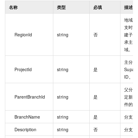
名称
类型
必填
描述
地域 
支时必
RegionId
string
否
建子分
承主分
域。
主分支
ProjectId
string
是
Supa
ID。
父分支
ParentBranchId
string
是
定新分
件的上
BranchName
string
是
分支名
Description
string
否
分支描