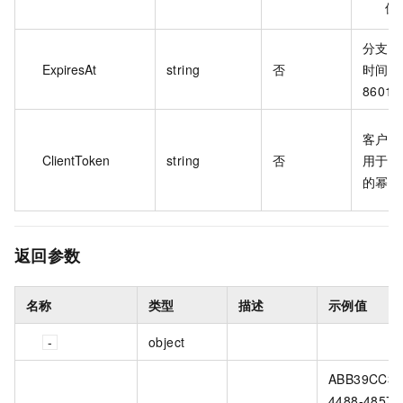
值
分支过
ExpiresAt
string
否
时间，
8601
客户端
ClientToken
string
否
用于保
的幂等
返回参数
名称
类型
描述
示例值
object
ABB39CC3-
4488-4857-