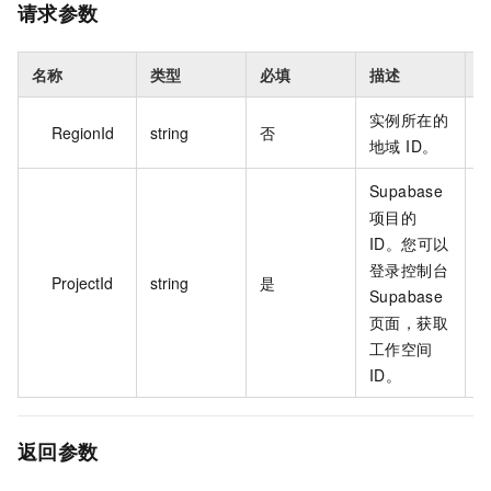
请求参数
名称
类型
必填
描述
实例所在的
RegionId
string
否
c
地域 ID。
Supabase
项目的
ID。您可以
登录控制台
ProjectId
string
是
s
Supabase
页面，获取
工作空间
ID。
返回参数