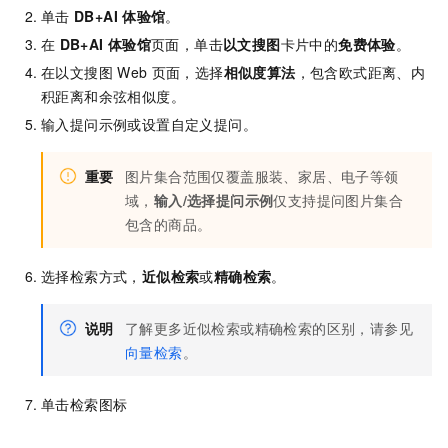
单击
DB+AI
体验馆
。
在
DB+AI
体验馆
页面，单击
以文搜图
卡片中的
免费体验
。
在以文搜图
Web
页面，选择
相似度算法
，包含欧式距离、内
积距离和余弦相似度。
输入提问示例或设置自定义提问。
重要
图片集合范围仅覆盖服装、家居、电子等领
域，
输入/选择提问示例
仅支持提问图片集合
包含的商品。
选择检索方式，
近似检索
或
精确检索
。
说明
了解更多近似检索或精确检索的区别，请参见
向量检索
。
单击检索图标