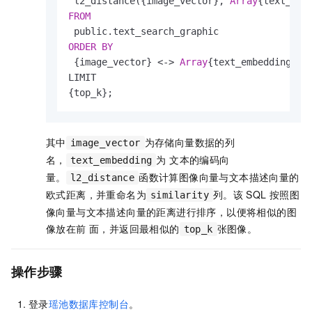
 l2_distance({image_vector}, 
Array
{text_emb
FROM
ORDER
BY
 {image_vector} 
<
-
>
Array
{text_embedding}::
LIMIT

{top_k};
其中
为存储向量数据的列
image_vector
名，
为 ⽂本的编码向
text_embedding
量。
函数计算图像向量与⽂本描述向量的
l2_distance
欧式距离，并重命名为
列。该
SQL
按照图
similarity
像向量与⽂本描述向量的距离进⾏排序，以便将相似的图
像放在前 ⾯，并返回最相似的
张图像。
top_k
操作步骤
登录
瑶池数据库控制台
。