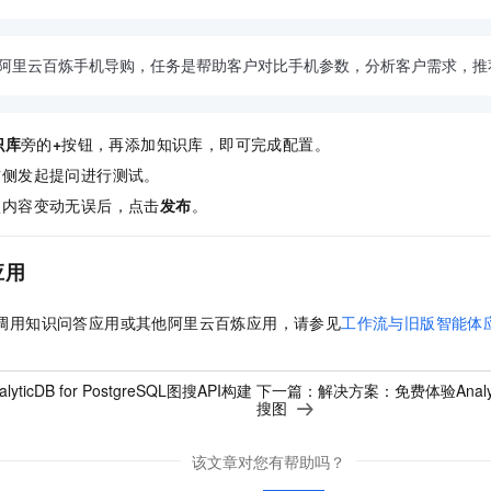
位阿里云百炼手机导购，任务是帮助客户对比手机参数，分析客户需求，推
识库
旁的
+
按钮
，再添加知识库，即可完成配置。
右侧发起提问进行测试。
认内容变动无误后，点击
发布
。
应用
I 调用知识问答应用或其他阿里云百炼应用，请参见
工作流与旧版智能体应用
lyticDB for PostgreSQL图搜API构建
下一篇：
解决方案：免费体验Analyti
搜图
该文章对您有帮助吗？