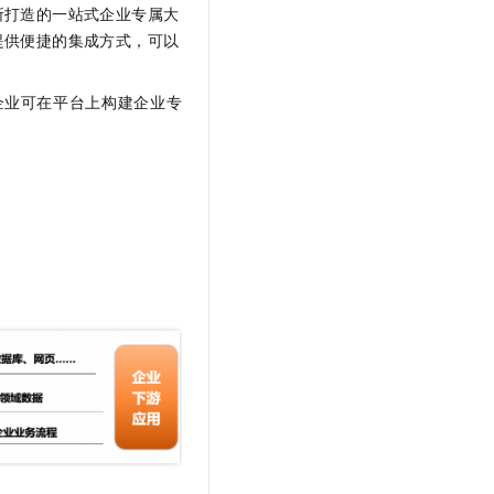
文戏情感细腻自然，动作戏激烈拳拳到肉，实现更强表演能力
支持中英文自由切换，具备更强的噪声鲁棒性
所打造的一站式企业专属大
云聚AI 严选权益
SSL 证书
提供便捷的集成方式，可以
，一键激活高效办公新体验
精选AI产品，从模型到应用全链提效
堡垒机
AI 用量加速计划
应用
企业可在平台上构建企业专
防火墙
、识别商机，让客服更高效、服务更出色。
新老同享，达量后返
千问办公
主机安全
NEW
的智能体编程平台
一站式AI生产力平台
AI 应用及服务市场
伶鹊
企业级人与Agent协作平台，接入和调度多个数字员工
智能客服平台，对话机器人、对话分析、智能外呼
AI 应用
大模型服务平台百炼 - 全妙
大模型
应用创作平台
多模态内容创作工具，已接入 DeepSeek
自然语言处理
数据标注
机器学习
息提取
与 AI 智能体进行实时音视频通话
从文本、图片、视频中提取结构化的属性信息
构建支持视频理解的 AI 音视频实时通话应用