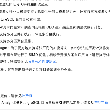
需算法团队投入语料和训练成本。
模型及行业大模型支持：除提供千问大模型能力外，还支持三方模型及
stgreSQL
版向量检索引擎。
对具有向量索引的查询会根据
CBO
生产融合查询的最优执行计划。
支持多分区并行执行，降低多分区执行。
支持多分区聚合重排。
ce plugin：为了更好地支持算法厂商的加密算法，各种算法的距离计算
对于指令层进行了
SIMD
优化，相较于开源方案自底层向上进行执行优
能好，详情请参见
向量分析性能测试
。
模板，旨在帮助您快速启动项目并加速业务创新。
品定价，请参见
计费项
。
库
AnalyticDB PostgreSQL
版
向量检索引擎产品定价，请参见
产品定价