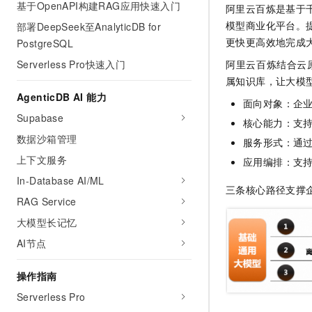
基于OpenAPI构建RAG应用快速入门
阿里云百炼是基于
AI 产品 免费试用
网络
安全
云开发大赛
Tableau 订阅
模型商业化平台。
部署DeepSeek至AnalyticDB for
1亿+ 大模型 tokens 和 
可观测
入门学习赛
更快更高效地完成
PostgreSQL
中间件
AI空中课堂在线直播课
140+云产品 免费试用
大模型服务
阿里云百炼结合
云
Serverless Pro快速入门
上云与迁云
产品新客免费试用，最长1
数据库
属知识库，让大模
生态解决方案
千问AI平台-Token Plan
企业出海
AgenticDB AI 能力
大模型ACA认证体验
大数据计算
面向对象：企
助力企业全员 AI 认知与能
行业生态解决方案
Supabase
核心能力：支
政企业务
媒体服务
千问AI平台-模型体验
数据沙箱管理
开发者生态解决方案
服务形式：通
在线体验全尺寸、多种模态
企业服务与云通信
上下文服务
应用编排：支
AI 开发和 AI 应用解决
Happy 系列大模型
In-Database AI/ML
域名与网站
三条核心路径支撑
RAG Service
终端用户计算
大模型长记忆
Serverless
AI节点
大模型解决方案
开发工具
操作指南
快速部署 Dify，高效搭建 
Serverless Pro
迁移与运维管理