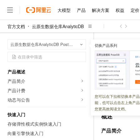
大模型
产品
解决方案
权益
定价
官方文档
云原生数据仓库AnalyticDB
大模型
产品
解决方案
权益
定价
云市场
伙伴
服务
了解阿里云
精选产品
精选解决方案
普惠上云
产品定价
精选商城
成为销售伙伴
售前咨询
为什么选择阿里云
千问AI平台
云原生数据仓库An
首页
云原生数据仓库AnalyticDB PostgreSQL版
了解云产品的定价详情
切换产品系列
大模型服务平台百炼
睿译宝，AI翻译排版一
普惠上云 官方力荐
分销伙伴
在线服务
网站建设
什么是云计算
大
大模型服务与应用平台
上传文档即自动完成翻译和
云服务器38元/年起，超
通过阿里
咨询伙伴
多端小程序
技术领先
云上成本管理
售后服务
千问大模型
GLM-5.2：长任务时代
官方推荐返现计划
大模型
大模型
精选产品
精选解决方案
Salesforce 国际版订阅
稳定可靠
产品概述
管理和优化成本
多元化、高性能、安全可靠
推荐新用户得奖励，单订单
更新时间：
2026-04-14
销售伙伴合作计划
自助服务
产品简介
友盟天域
安全合规
人工智能与机器学习
AI
文本生成
无影云电脑
Hermes Agent，打造
云工开物
阿里云百炼结合
云
无影生态合作计划
在线服务
产品计费
观测云
分析师报告
随时随地安全接入的云上超
自主进化，持久记忆，越用
高校专属算力普惠，学生认
计算
互联网应用开发
您可以在下拉框切换本产品
Qwen3.8-Max
平台，提供应用
A
HOT
动态与公告
Salesforce On Alibaba C
工单服务
能，也可以点击左上角产品
智能体时代全能旗舰模型
Tuya 物联网平台阿里云
研究报告与白皮书
云解析DNS
快速拥有专属 OpenClaw
Consulting Partner 合
大数据
容器
您更高效阅读文档。
免费试用
短信专区
快速入门
概述
蓝凌 OA
Qwen3.7-Plus
AI 大模型销售与服务生
现代化应用
存储
天池大赛
能看、能想、能动手的多模
存储弹性模式实例快速入门
云原生大数据计算服务 Max
解决方案免费试用 新老
电子合同
产品简介
面向分析的企业级SaaS模
最高领取价值200元试用
向量引擎快速入门
安全
网络与CDN
AI 算法大赛
Qwen3-VL-Plus
畅捷通