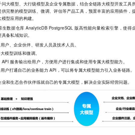
服务生态伙伴
视觉 Coding、空间感知、多模态思考等全面升级
1M上下文，专为长程任务能力而生
云工开物
千问大模型、大行级模型及企业专属数据，结合全链路大模型开发工具
企业应用
Night Plan 支持 Qwen 3.8-Max
AI 办公
NEW
Red Hat
提供完整的模型训练、微调、评估等产品工具，预置丰富的应用插件，
30+ 款产品免费体验
夜间 5 折，Qwen/Meoo/TokenPlan 客户专享
AI智能应用
科研合作
ERP
大模型应用的构建。
堂（旗舰版）
SUSE
智能客服
AI 应用构建
大模型原生
原生数据仓库
AnalyticDB PostgreSQL
版
高性能向量检索引擎，使得
CRM
2个月
自动承接线索
型具备私域知识。
建站小程序
Qoder
大模型服务平台百炼-应用模版
OA 办公系统
HOT
NEW
业用户、企业伙伴、研发人员及技术人员。
面向真实软件
个人版上线、团队版降价；千问3.8-Max首发发尝鲜
丰富多元化的应用模版和解决方案
力提升
财税管理
模板建站
持大模型训练和微调。
万有无界
大模型服务平台百炼-智能体
400电话
定制建站
过
API
服务输出给用户，方便用户进行集成和使用专属大模型能力。
的模型效果
灵活可视化地构建企业级 Agent
持用户打通自己的业务能力
API，可以将专属大模型能力引入业务链路。
方案
广告营销
模板小程序
秒悟
人工智能平台 PAI
企业和生态合作伙伴练就自己的专属大模型，解决企业实际经营问题。
定制小程序
云端极速 AI 
新一代 AI 视频生成模型，深度适配广告营销等场景
AI Native 的算法工程平台，一站式完成建模、训练、推理服务部署
APP 开发
建站系统
AI 应用
10分钟微调：让0.6B模型媲美235B模型
多模态数据信
依托云原生高可用架构,实现Dify私有化部署
用1%尺寸在特定领域达到大模型90%以上效果