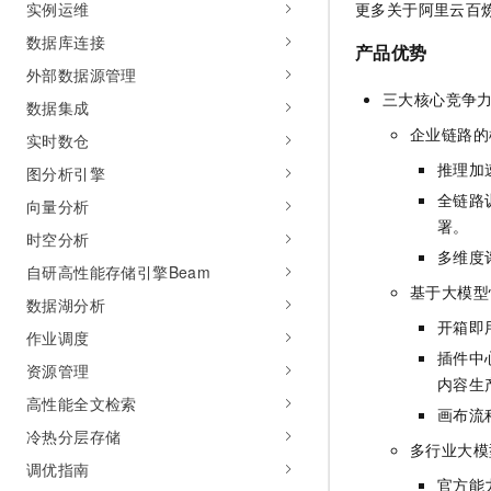
实例运维
更多关于阿里云百
10 分钟在聊天系统中增加
专有云
数据库连接
产品优势
外部数据源管理
三大核心竞争
数据集成
企业链路的
实时数仓
推理加
图分析引擎
全链路
向量分析
署。
时空分析
多维度
自研高性能存储引擎Beam
基于大模型
数据湖分析
开箱即
作业调度
插件中心
资源管理
内容生
高性能全文检索
画布流
冷热分层存储
多行业大模
调优指南
官方能