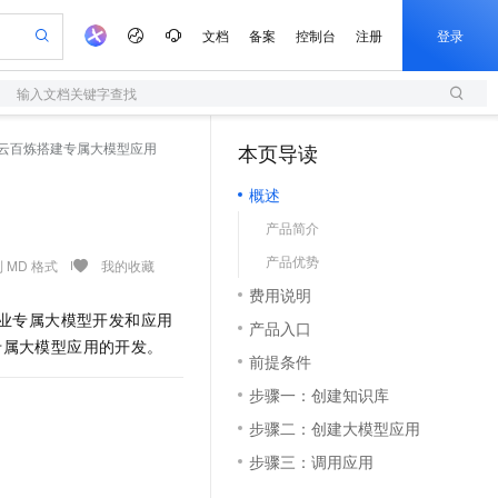
文档
备案
控制台
注册
登录
输入文档关键字查找
验
作计划
器
AI 活动
专业服务
服务伙伴合作计划
开发者社区
加入我们
服务平台百炼
阿里云 OPC 创新助力计划
云百炼搭建专属大模型应用
本页导读
（1）
一站式生成采购清单，支持单品或批量购买
S
可编辑精美 PPT 文稿
S产品伙伴计划（繁花）
峰会
造的大模型服务与应用开发平台
轻量应用服务器
Agency Agents：拥有专属领域专家
AI 生产力先锋
Al MaaS 服务伙伴赋能合作
域名
博文
Careers
至高可申请百万元
概述
性可伸缩的云计算服务
 轻松生成专业的 PPT
开启高性价比 AI 编程新体验
先锋实践拓展 AI 生产力的边界
快速构建应用程序和网站，即刻迈出上云第一步
多领域专家智能体,一键组建 AI 虚拟交付团队
Token 补贴，五大权
计划
海大会
伙伴信用分合作计划
商标
问答
社会招聘
产品简介
益加速 OPC 成功
S
帕鲁游戏服务器
数字证书管理服务（原SSL证书）
HappyHorse 打造一站式影视创作平台
飞天发布时刻
HOT
划
备案
电子书
校园招聘
产品优势
联机服务器，轻松开启游戏
视频创作，一键激活电商全链路生产力
全托管，含MySQL、PostgreSQL、SQL Server、MariaDB多引擎
实现全站HTTPS，呈现可信的WEB访问
所见，即是所愿
可视化编排打通从文字构思到成片全链路闭环
 MD 格式
我的收藏
更多支持
划
公司注册
镜像站
费用说明
视频生成
语音识别与合成
 智能体与工作流应用
短信服务
漫剧工坊：一站式动画创作平台
AI 实训营
业专属大模型开发和应用
合作伙伴培训与认证
产品入口
划
上云迁移
的智能体编程平台
站生成，高效打造优质广告素材
通过阿里云百炼高效搭建AI应用,助力高效开发
快速生产连贯的高质量长漫剧
从基础到进阶，Agent 创客手把手教你
国内短信简单易用，安全可靠，秒级触达，全球覆盖200+国家和地区。
e-1.1-T2V
Qwen3-TTS-Flash
专属大模型应用的开发。
lScope
我要反馈
查询合作伙伴
前提条件
畅细腻的高质量视频
离线语音合成大模型，多语言方言自适应，低延迟高稳定
n Alibaba Cloud ISV 合作
代维服务
olarDB
建企业门户网站
大数据开发治理平台 DataWorks
10 分钟搭建微信、支付宝小程序
步骤一：创建知识库
创新加速
ope
登录合作伙伴管理后台
我要建议
站，无忧落地极速上线
以可视化方式快速构建移动和 PC 门户网站
100%兼容MySQL、PostgreSQL，兼容Oracle，支持集中和分布式
高效部署网站，快速应用到小程序
Data Agent 驱动的一站式 Data+AI 开发治理平台
e-1.1-I2V
Cosyvoice-V3-Flash
步骤二：创建大模型应用
安全
畅自然，细节丰富
高表现力语音合成大模型，语音克隆听感自然
我要投诉
上云场景组合购
伴
步骤三：调用应用
边界网络安全防护产品
漫剧创作，剧本、分镜、视频高效生成
覆盖90%+业务场景，专享组合折扣价
2V
VPN
Fun-ASR