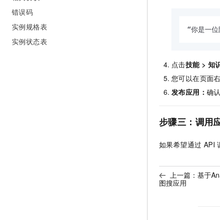
错误码
实例规格表
“你是一
实例状态表
点击
技能
>
知
您可以在页面
发布应用：
确
步骤三：调用
如果希望通过 AP
上一篇：
基于Ana
图搜应用