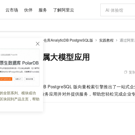
云市场
伙伴
服务
了解阿里云
AI 特惠
数据与 API
成为产品伙伴
企业增值服务
最佳实践
价格计算器
AI 场景体
基础软件
产品伙伴合
阿里云认证
市场活动
配置报价
大模型
alyticDB
云原生数据仓库AnalyticDB PostgreSQL版
实践教程
通过阿里
自助选配和估算价格
步到位
域名与网站
智启 AI 普惠权益
产品生态集成认证中心
企业支持计划
云上春晚
Qwen Audio：打造专属 AI 语音助手
千问官方 MaaS 平台，为开发者和 Agent 而生，新用户赠送 1 亿 + tokens 额度
云服务器 EC
一句话生成原生
AI Coding
阿里云Maa
2026 阿里云
为企业打
数据集
Windows
大模型认证
模型
NEW
NEW
格式还原
值低价云产品抢先购
提供智能易用的域名与建站服务
至高享 1亿+免费 tokens，加速 Al 应用落地
Qwen-Audio-3.0-Realtime 端到端实时语音角色扮演
安全可靠、弹
输入一句话想法,
智能编程，一键
云百炼搭建专属大模型应用
产品生态伙伴
专家技术服务
云上奥运之旅
弹性计算合作
阿里云中企出
手机三要素
宝塔 Linux
全部认证
价格优势
开源旗舰模型
对象存储 OSS
即刻拥有 DeepSeek-V4-Pro
阿里云 OPC 创新助力计划
云数据库 RD
一键部署幻兽
AI 电商营销
产品生态伙伴工作台
企业增值服务台
云栖战略参考
云存储合作计
云栖大会
身份实名认证
CentOS
训练营
推动算力普惠，释放技术红利
的大模型服务
最高返9万
真正可用的 1M 上下文,一次完成代码全链路开发
轻松解锁专属 DeepSeek-V4-Pro
至高百万元 Token 补贴，加速一人公司成长
稳定、安全、高性价比、高性能的云存储服务
一键购买专属
从图文生成到
复制
 05:32:09
云上的中国
数据库合作计
活动全景
短信
Docker
图片和
自进化智能体
人工智能平台 PAI
5 分钟轻松部署专属 QwenPaw
Token Plan 模型订阅计划
Qoder
高效搭建 AI
AI 广告创作
企业成长
大模型
NEW
HOT
信息公告
原生数据仓库
AnalyticDB PostgreSQL
版
向量检索引擎推出了一站式企
看见新力量
云网络合作计
OCR 文字识别
JAVA
级电脑
越聪明
证享300元代金券
一站式AI开发、训练和推理服务
Qwen3.8-Max 首发尝鲜，限时加量 10 倍，夜间低至2折
从聊天伙伴进化为能主动干活的本地数字员工
面向真实软件
图文、视频一
的全部系列、模块或功
Kimi-K3
HappyHors
PI，支持一键接入您的业务应用并对外提供服务，帮助您轻松完成企业
NEW
魔搭 Mode
loud
服务实践
官网公告
区块回到产品主页，帮助
Kimi 最新旗舰模型，长程编程与推理利器
让文字生成流
金融模力时刻
Salesforce O
版
发票查验
全能环境
Qoder CN
Claude Code + GStack 打造工程团队
千问办公，限时限量积分加倍
云原生数据库 P
低代码高效构
AI 建站
NEW
作计划
计划
创新中心
魔搭 ModelSc
健康状态
让AI从“聊天伙伴”进化为能干活的“数字员工”
覆盖公网/内网、递归/权威、移动APP等全场景解析服务
安装技能 GStack，拥有专属 AI 工程团队
你的AI工作搭子，覆盖日常办公高频场景
基于千问大模型等，支持代码智能生成、研发智能问答
0 代码专业建
客户案例
天气预报查询
操作系统
Deepseek-v4-pro
HappyHors
态合作计划
态智能体模型
旗舰 MoE 大模型，百万上下文与顶尖推理能力
图生视频，流
Compute
同享
容器服务 Kubernetes 版 ACK
万小智 AI 建站低至 15元/月
云防火墙
AI 短剧/漫剧
快递物流查询
WordPress
成为服务伙
高校合作
式云数据仓库
点，立即开启云上创新
提供一站式管理容器应用的 K8s 服务
送.CN域名，送备案服务码
云原生的云上
AI助力短剧
GLM-5.2
Wan2.7-T
Ubuntu