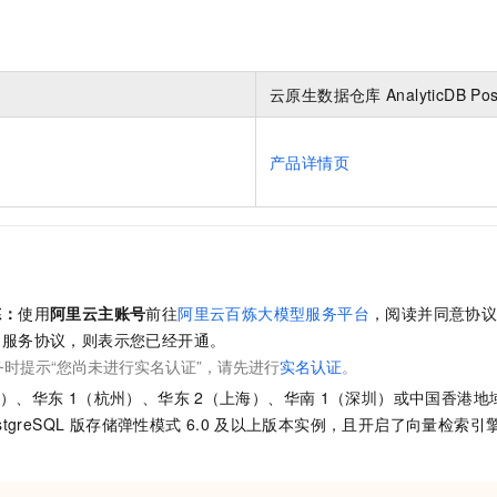
云原生数据仓库
AnalyticDB Po
产品详情页
炼：
使用
阿里云主账号
前往
阿里云百炼大模型服务平台
，阅读并同意协
出服务协议，则表示您已经开通。
时提示“您尚未进行实名认证”，请先进行
实名认证
。
京）、华东
1（杭州）、华东
2（上海）、华南
1（深圳）或中国香港地
ostgreSQL 版
存储弹性模式
6.0
及以上版本实例，且开启了向量检索引