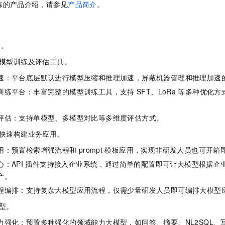
炼的产品介绍，请参见
产品简介
。
一个 AI 助手
即刻拥有 DeepSeek-R1 满血版
超强辅助，Bol
在企业官网、通讯软件中为客户提供 AI 客服
多种方案随心选，轻松解锁专属 DeepSeek
力。
模型训练及评估工具。
速：平台底层默认进行模型压缩和推理加速，屏蔽机器管理和推理加速
训练平台：丰富完整的模型训练工具，支持
SFT、LoRa
等多种优化方
评估：支持单模型、多模型对比等多维度评估方式。
快速构建业务应用。
用：预置检索增强流程和
prompt
模板应用，实现非研发人员也可开箱
：API
插件支持接入企业系统，通过简单的配置即可让大模型根据企
产。
程编排：支持复杂大模型应用流程，仅需少量研发人员即可编排大模型
型。
力强化：预置多种强化的领域能力大模型，如问答、摘要、NL2SQL、