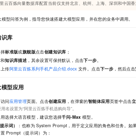
里云百炼向量数据库配置当前仅支持北京、杭州、上海、深圳和中国香
大模型问答为例，指导您快速搭建大模型应用，并在您的业务中调用。
知识库
选择
标准版
或
旗舰版
点击
创建知识库
；
称
和
知识库描述
，其余设置可保持默认，点击
下一步
。
，上传
阿里云百炼系列手机产品介绍.docx
文件。点击
下一步
，然后点击
大模型应用
：
访问
应用管理
页面。点击
创建应用
，在弹窗的
智能体应用
页签中点击
用名设置为“阿里云百炼手机选购向导”。
应用选择大语言模型，建议您选择
千问-Max
模型。
t（提示词）
：也称为
System Prompt，用于定义应用的角色和任务
设置
Prompt（提示词）为：