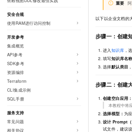
依赖视图DDL修改最佳实践
重要
阿
安全合规
以下以企业文档的
使用RAM进行访问控制
步骤一：
创建
开发参考
集成概览
进入
知识库
，
API参考
填写
知识库名
SDK参考
选择
默认类目
资源编排
Terraform
步骤二
：创建
CLI集成示例
创建空白应用
SQL手册
本教程中将应
服务支持
选择模型：
为
常见问题
设计
Promp
试文件，建议
相关协议