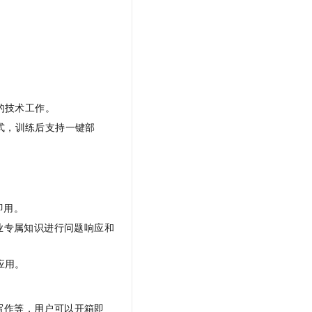
t.diy 一步搞定创意建站
构建大模型应用的安全防护体系
通过自然语言交互简化开发流程,全栈开发支持
通过阿里云安全产品对 AI 应用进行安全防护
的技术工作。
式，训练后支持一键部
即用。
业专属知识进行问题响应和
应用。
写作等，用户可以开箱即