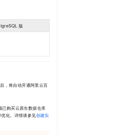
stgreSQL
版
议后，将自动开通阿里云百
域已购买
云原生数据仓库
擎优化。详情请参见
创建实