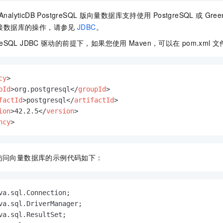
服务生态伙伴
视觉 Coding、空间感知、多模态思考等全面升级
1M上下文，专为长程任务能力而生
云工开物
企业应用
Night Plan 支持 Qwen 3.8-Max
AI 办公
NEW
AnalyticDB PostgreSQL
版
向量数据库支持使用
PostgreSQL
或
Gree
Red Hat
30+ 款产品免费体验
夜间 5 折，Qwen/Meoo/TokenPlan 客户专享
AI智能应用
科研合作
接数据库的操作，请参见
JDBC
。
ERP
堂（旗舰版）
SUSE
智能客服
AI 应用构建
大模型原生
reSQL JDBC
驱动的前提下，如果您使用
Maven，可以在
pom.xml
文
CRM
2个月
自动承接线索
建站小程序
Qoder
大模型服务平台百炼-应用模版
OA 办公系统
HOT
NEW
面向真实软件
个人版上线、团队版降价；千问3.8-Max首发发尝鲜
丰富多元化的应用模版和解决方案
cy
>
力提升
财税管理
模板建站
pId
>
org.postgresql
</
groupId
>
万有无界
大模型服务平台百炼-智能体
400电话
定制建站
factId
>
postgresql
</
artifactId
>
的模型效果
灵活可视化地构建企业级 Agent
ion
>
42.2.5
</
version
>
方案
广告营销
模板小程序
ncy
>
秒悟
人工智能平台 PAI
定制小程序
云端极速 AI 
新一代 AI 视频生成模型，深度适配广告营销等场景
AI Native 的算法工程平台，一站式完成建模、训练、推理服务部署
APP 开发
访问向量数据库的示例代码如下：
建站系统
AI 应用
10分钟微调：让0.6B模型媲美235B模型
多模态数据信
依托云原生高可用架构,实现Dify私有化部署
用1%尺寸在特定领域达到大模型90%以上效果