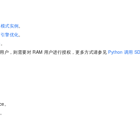
性模式实例
。
索引擎优化
。
号
。
用户，则需要对
RAM
用户进行授权，更多方式请参见
Python
调用
S
。
。
ce。
n。
。
。