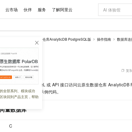
云市场
伙伴
服务
了解阿里云
AI 特惠
数据与 API
成为产品伙伴
企业增值服务
最佳实践
价格计算器
AI 场景体
基础软件
产品伙伴合
阿里云认证
市场活动
配置报价
大模型
alyticDB
云原生数据仓库AnalyticDB PostgreSQL版
操作指南
数据库连
自助选配和估算价格
步到位
域名与网站
智启 AI 普惠权益
产品生态集成认证中心
企业支持计划
云上春晚
Qwen Audio：打造专属 AI 语音助手
千问官方 MaaS 平台，为开发者和 Agent 而生，新用户赠送 1 亿 + tokens 额度
云服务器 EC
一句话生成原生
AI Coding
阿里云Maa
2026 阿里云
为企业打
数据集
Windows
大模型认证
模型
NEW
NEW
格式还原
值低价云产品抢先购
提供智能易用的域名与建站服务
至高享 1亿+免费 tokens，加速 Al 应用落地
Qwen-Audio-3.0-Realtime 端到端实时语音角色扮演
安全可靠、弹
输入一句话想法,
智能编程，一键
数据库
产品生态伙伴
专家技术服务
云上奥运之旅
弹性计算合作
阿里云中企出
手机三要素
宝塔 Linux
全部认证
价格优势
开源旗舰模型
对象存储 OSS
即刻拥有 DeepSeek-V4-Pro
阿里云 OPC 创新助力计划
云数据库 RD
一键部署幻兽
AI 电商营销
产品生态伙伴工作台
企业增值服务台
云栖战略参考
云存储合作计
云栖大会
身份实名认证
CentOS
训练营
推动算力普惠，释放技术红利
的大模型服务
最高返9万
真正可用的 1M 上下文,一次完成代码全链路开发
轻松解锁专属 DeepSeek-V4-Pro
至高百万元 Token 补贴，加速一人公司成长
稳定、安全、高性价比、高性能的云存储服务
一键购买专属
从图文生成到
复制
 05:43:06
云上的中国
数据库合作计
活动全景
短信
Docker
图片和
自进化智能体
人工智能平台 PAI
5 分钟轻松部署专属 QwenPaw
Token Plan 模型订阅计划
Qoder
高效搭建 AI
AI 广告创作
企业成长
大模型
NEW
HOT
信息公告
功能后，您可以通过
SQL
或
API
接口访问
云原生数据仓库
AnalyticDB
看见新力量
云网络合作计
OCR 文字识别
JAVA
级电脑
越聪明
证享300元代金券
一站式AI开发、训练和推理服务
Qwen3.8-Max 首发尝鲜，限时加量 10 倍，夜间低至2折
从聊天伙伴进化为能主动干活的本地数字员工
面向真实软件
图文、视频一
的全部系列、模块或功
Kimi-K3
HappyHors
访问方式的使用方法和示例代码。
NEW
魔搭 Mode
loud
服务实践
官网公告
区块回到产品主页，帮助
Kimi 最新旗舰模型，长程编程与推理利器
让文字生成流
金融模力时刻
Salesforce O
版
发票查验
全能环境
Qoder CN
Claude Code + GStack 打造工程团队
千问办公，限时限量积分加倍
云原生数据库 P
低代码高效构
AI 建站
NEW
作计划
计划
创新中心
魔搭 ModelSc
健康状态
让AI从“聊天伙伴”进化为能干活的“数字员工”
覆盖公网/内网、递归/权威、移动APP等全场景解析服务
安装技能 GStack，拥有专属 AI 工程团队
你的AI工作搭子，覆盖日常办公高频场景
基于千问大模型等，支持代码智能生成、研发智能问答
0 代码专业建
向量数据库
客户案例
天气预报查询
操作系统
Deepseek-v4-pro
HappyHors
态合作计划
态智能体模型
旗舰 MoE 大模型，百万上下文与顶尖推理能力
图生视频，流
Compute
同享
容器服务 Kubernetes 版 ACK
万小智 AI 建站低至 15元/月
云防火墙
AI 短剧/漫剧
快递物流查询
WordPress
成为服务伙
高校合作
式云数据仓库
点，立即开启云上创新
提供一站式管理容器应用的 K8s 服务
送.CN域名，送备案服务码
云原生的云上
AI助力短剧
C
GLM-5.2
Wan2.7-T
Ubuntu