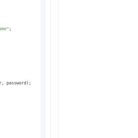
t.diy 一步搞定创意建站
构建大模型应用的安全防护体系
通过自然语言交互简化开发流程,全栈开发支持
通过阿里云安全产品对 AI 应用进行安全防护
ame"
;

, password);
