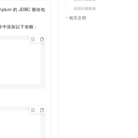
文戏情感细腻自然，动作戏激烈拳拳到肉，实现更强表演能力
支持中英文自由切换，具备更强的噪声鲁棒性
云聚AI 严选权益
SSL 证书
召回向量数据
nplum
的
JDBC
驱动包
，一键激活高效办公新体验
精选AI产品，从模型到应用全链提效
相关文档
堡垒机
AI 用量加速计划
应用
件中添加以下依赖：
防火墙
、识别商机，让客服更高效、服务更出色。
新老同享，达量后返
千问办公
主机安全
NEW
的智能体编程平台
一站式AI生产力平台
AI 应用及服务市场
伶鹊
企业级人与Agent协作平台，接入和调度多个数字员工
智能客服平台，对话机器人、对话分析、智能外呼
AI 应用
大模型服务平台百炼 - 全妙
大模型
应用创作平台
多模态内容创作工具，已接入 DeepSeek
自然语言处理
数据标注
机器学习
息提取
与 AI 智能体进行实时音视频通话
从文本、图片、视频中提取结构化的属性信息
构建支持视频理解的 AI 音视频实时通话应用