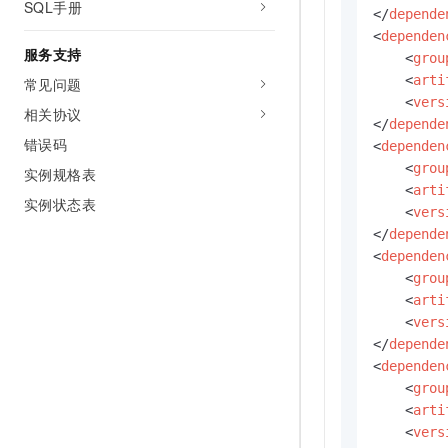
SQL手册
</
depende
<
dependen
服务支持
<
grou
<
arti
常见问题
<
vers
相关协议
</
depende
错误码
<
dependen
<
grou
实例规格表
<
arti
实例状态表
<
vers
</
depende
<
dependen
<
grou
<
arti
<
vers
</
depende
<
dependen
<
grou
<
arti
<
vers