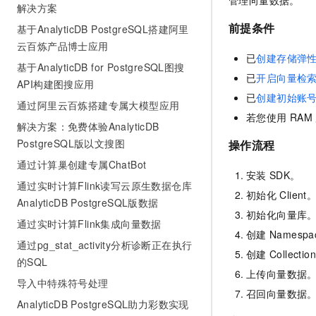
管理向量数据。
解决方案
前提条件
基于AnalyticDB PostgreSQL搭建阿里
云百炼产品博士应用
已
创建存储弹
基于AnalyticDB for PostgreSQL图搜
已
开启向量检
API构建图搜应用
已
创建初始账
通过阿里云百炼搭建专属大模型应用
若您使用
RAM
解决方案：免费体验AnalyticDB
PostgreSQL版以文搜图
操作流程
通过计算巢创建专属ChatBot
安装
SDK。
通过实时计算Flink读写云原生数据仓库
初始化
Client
AnalyticDB PostgreSQL版数据
初始化向量库
通过实时计算Flink集成向量数据
创建
Namespa
通过pg_stat_activity分析诊断正在执行
创建
Collectio
的SQL
上传向量数据
导入中特殊符号处理
召回向量数据
AnalyticDB PostgreSQL助力彩数实现