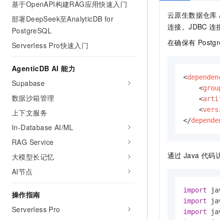
基于OpenAPI构建RAG应用快速入门
AI 产品 免费试用
网络
安全
云开发大赛
云原生数据仓库
Tableau 订阅
部署DeepSeek至AnalyticDB for
1亿+ 大模型 tokens 和 
连接。JDBC
连
可观测
入门学习赛
PostgreSQL
中间件
AI空中课堂在线直播课
140+云产品 免费试用
大模型服务
在确保有
Postg
Serverless Pro快速入门
上云与迁云
产品新客免费试用，最长1
数据库
生态解决方案
千问AI平台-Token Plan
企业出海
AgenticDB AI 能力
大模型ACA认证体验
大数据计算
<
dependen
助力企业全员 AI 认知与能
行业生态解决方案
Supabase
政企业务
<
grou
媒体服务
千问AI平台-模型体验
数据沙箱管理
开发者生态解决方案
<
arti
在线体验全尺寸、多种模态
<
vers
企业服务与云通信
上下文服务
AI 开发和 AI 应用解决
</
depende
Happy 系列大模型
In-Database AI/ML
域名与网站
RAG Service
终端用户计算
通过
Java
代码
大模型长记忆
Serverless
AI节点
大模型解决方案
开发工具
import
操作指南
快速部署 Dify，高效搭建 
import
Serverless Pro
迁移与运维管理
import