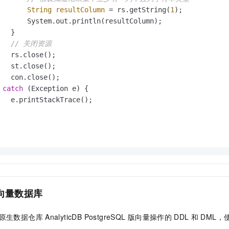
String
resultColumn
=
 rs.getString(
1
);

       System.out.println(resultColumn);

  }

// 关闭资源
   rs.close();

   st.close();

   con.close();

 
catch
 (Exception e) {

   e.printStackTrace();

向量数据库
原生数据仓库
AnalyticDB PostgreSQL
版
向量操作的
DDL
和
DML，