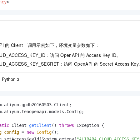
ncy
>
PI
的
Client，调用示例如下，环境变量参数如下：
OUD_ACCESS_KEY_ID：访问
OpenAPI
的
Access Key ID。
OUD_ACCESS_KEY_SECRET：访问
OpenAPI
的
Secret Access Ke
Python 3
m.aliyun.teaopenapi.models.Config;

atic
 Client 
getClient
()
throws
 Exception {

g
config
=
new
Config
();

g.setAccessKeyId(System.getenv(
"ALIBABA_CLOUD_ACCESS_KEY