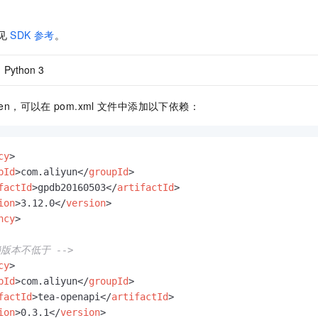
见
SDK
参考
。
Python 3
ven，可以在
pom.xml
文件中添加以下依赖：
cy
>
pId
>
com.aliyun
</
groupId
>
factId
>
gpdb20160503
</
artifactId
>
ion
>
3.12.0
</
version
>
ncy
>
赖版本不低于 -->
cy
>
pId
>
com.aliyun
</
groupId
>
factId
>
tea-openapi
</
artifactId
>
ion
>
0.3.1
</
version
>