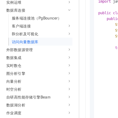
import
 ja
实例运维
10 分钟在聊天系统中增加
专有云
数据库连接
public
cl
服务端连接池（PgBouncer）
publi
S
客户端连接
S
BI分析及可视化
S
访问向量数据库
t
外部数据源管理
数据集成
         
实时数仓
图分析引擎
向量分析
时空分析
自研高性能存储引擎Beam
数据湖分析
作业调度