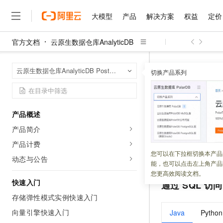
大模型
产品
解决方案
权益
定价
官方文档
云原生数据仓库AnalyticDB
大模型
产品
解决方案
权益
定价
云市场
伙伴
服务
了解阿里云
精选产品
精选解决方案
普惠上云
产品定价
精选商城
成为销售伙伴
售前咨询
为什么选择阿里云
千问AI平台
云原生数据仓库An
首页
云原生数据仓库AnalyticDB PostgreSQL版
了解云产品的定价详情
切换产品系列
大模型服务平台百炼
睿译宝，AI翻译排版一
普惠上云 官方力荐
分销伙伴
在线服务
网站建设
什么是云计算
大
大模型服务与应用平台
上传文档即自动完成翻译和
云服务器38元/年起，超
访问向量
咨询伙伴
多端小程序
技术领先
云上成本管理
售后服务
千问大模型
GLM-5.2：长任务时代
官方推荐返现计划
大模型
大模型
精选产品
精选解决方案
Salesforce 国际版订阅
稳定可靠
产品概述
管理和优化成本
多元化、高性能、安全可靠
推荐新用户得奖励，单订单
更新时间：
2026-08-04
销售伙伴合作计划
自助服务
产品简介
友盟天域
安全合规
人工智能与机器学习
AI
文本生成
无影云电脑
Hermes Agent，打造
云工开物
开启向量引擎优化
无影生态合作计划
在线服务
产品计费
观测云
分析师报告
随时随地安全接入的云上超
自主进化，持久记忆，越用
高校专属算力普惠，学生认
计算
互联网应用开发
您可以在下拉框切换本产品
Qwen3.8-Max
库。本文介绍两种
HOT
动态与公告
Salesforce On Alibaba C
工单服务
能，也可以点击左上角产品
智能体时代全能旗舰模型
Tuya 物联网平台阿里云
研究报告与白皮书
云解析DNS
快速拥有专属 OpenClaw
Consulting Partner 合
大数据
容器
您更高效阅读文档。
免费试用
短信专区
快速入门
通过
SQL
访问
蓝凌 OA
Qwen3.7-Plus
AI 大模型销售与服务生
现代化应用
存储
天池大赛
能看、能想、能动手的多模
存储弹性模式实例快速入门
云原生大数据计算服务 Max
解决方案免费试用 新老
电子合同
面向分析的企业级SaaS模
最高领取价值200元试用
向量引擎快速入门
安全
Java
Python
网络与CDN
AI 算法大赛
Qwen3-VL-Plus
畅捷通