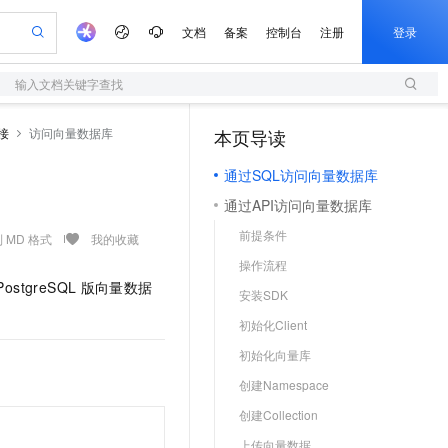
文档
备案
控制台
注册
登录
输入文档关键字查找
验
作计划
器
AI 活动
专业服务
服务伙伴合作计划
开发者社区
加入我们
服务平台百炼
阿里云 OPC 创新助力计划
接
访问向量数据库
本页导读
一站式生成采购清单，支持单品或批量购买
S
可编辑精美 PPT 文稿
S产品伙伴计划（繁花）
峰会
造的大模型服务与应用开发平台
轻量应用服务器
Agency Agents：拥有专属领域专家
AI 生产力先锋
Al MaaS 服务伙伴赋能合作
域名
博文
Careers
至高可申请百万元
通过SQL访问向量数据库
性可伸缩的云计算服务
 轻松生成专业的 PPT
开启高性价比 AI 编程新体验
先锋实践拓展 AI 生产力的边界
快速构建应用程序和网站，即刻迈出上云第一步
多领域专家智能体,一键组建 AI 虚拟交付团队
Token 补贴，五大权
计划
海大会
伙伴信用分合作计划
商标
问答
社会招聘
通过API访问向量数据库
益加速 OPC 成功
S
帕鲁游戏服务器
数字证书管理服务（原SSL证书）
HappyHorse 打造一站式影视创作平台
飞天发布时刻
HOT
划
备案
电子书
校园招聘
前提条件
联机服务器，轻松开启游戏
视频创作，一键激活电商全链路生产力
全托管，含MySQL、PostgreSQL、SQL Server、MariaDB多引擎
实现全站HTTPS，呈现可信的WEB访问
所见，即是所愿
可视化编排打通从文字构思到成片全链路闭环
 MD 格式
我的收藏
更多支持
划
公司注册
镜像站
操作流程
视频生成
语音识别与合成
 智能体与工作流应用
短信服务
漫剧工坊：一站式动画创作平台
AI 实训营
 PostgreSQL
版
向量数据
合作伙伴培训与认证
安装SDK
划
上云迁移
的智能体编程平台
站生成，高效打造优质广告素材
通过阿里云百炼高效搭建AI应用,助力高效开发
快速生产连贯的高质量长漫剧
从基础到进阶，Agent 创客手把手教你
国内短信简单易用，安全可靠，秒级触达，全球覆盖200+国家和地区。
e-1.1-T2V
Qwen3-TTS-Flash
lScope
我要反馈
查询合作伙伴
初始化Client
畅细腻的高质量视频
离线语音合成大模型，多语言方言自适应，低延迟高稳定
n Alibaba Cloud ISV 合作
代维服务
olarDB
建企业门户网站
大数据开发治理平台 DataWorks
10 分钟搭建微信、支付宝小程序
初始化向量库
创新加速
ope
登录合作伙伴管理后台
我要建议
站，无忧落地极速上线
以可视化方式快速构建移动和 PC 门户网站
100%兼容MySQL、PostgreSQL，兼容Oracle，支持集中和分布式
高效部署网站，快速应用到小程序
Data Agent 驱动的一站式 Data+AI 开发治理平台
e-1.1-I2V
Cosyvoice-V3-Flash
创建Namespace
安全
畅自然，细节丰富
高表现力语音合成大模型，语音克隆听感自然
我要投诉
上云场景组合购
伴
创建Collection
边界网络安全防护产品
漫剧创作，剧本、分镜、视频高效生成
覆盖90%+业务场景，专享组合折扣价
2V
VPN
Fun-ASR
上传向量数据