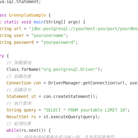
va.sql.Statement;

一个 AI 助手
即刻拥有 DeepSeek-R1 满血版
超强辅助，Bol
在企业官网、通讯软件中为客户提供 AI 客服
多种方案随心选，轻松解锁专属 DeepSeek
ass
GreenplumSample
 {

c
static
void
main
(String[] args)
 {

tring
url
=
"jdbc:postgresql://yourhost:yourport/yourdbn
tring
user
=
"yourusername"
;

tring
password
=
"yourpassword"
;

ry
 {

// 加载驱动
   Class.forName(
"org.postgresql.Driver"
);

// 创建连接
Connection
con
=
 DriverManager.getConnection(url, user
// 创建语句
Statement
st
=
 con.createStatement();

// 执行查询
String
query
=
"SELECT * FROM yourtable LIMIT 10"
;

ResultSet
rs
=
 st.executeQuery(query);

// 处理结果
while
(rs.next()) {

// 假设知道结果集中至少有一列，且为字符串类型