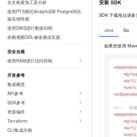
安装
SDK
全文检索加工及分析
使用PTS测试AnalyticDB PostgreSQL
SDK
下载地址请参
版实例性能
使用DMS进行数据归档
Java
Go
依赖视图DDL修改最佳实践
如果您使用
Ma
安全合规
使用RAM进行访问控制
<
dependen
<
grou
开发参考
<
arti
集成概览
<
vers
API参考
</
depende
SDK参考
<!--  依
资源编排
<
dependen
Terraform
<
grou
<
arti
CLI集成示例
<
vers