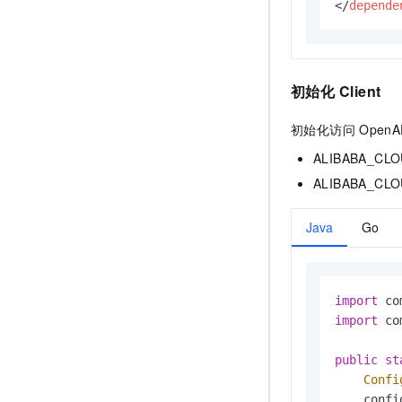
</
depende
初始化
Client
初始化访问
OpenA
ALIBABA_CL
ALIBABA_CL
Java
Go
import
import
 co
public
st
Confi
    confi