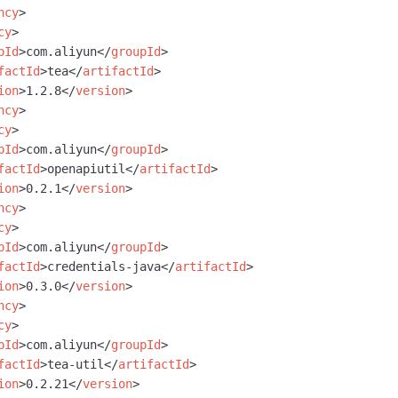
ncy
>
cy
>
pId
>
com.aliyun
</
groupId
>
factId
>
tea
</
artifactId
>
ion
>
1.2.8
</
version
>
ncy
>
cy
>
pId
>
com.aliyun
</
groupId
>
factId
>
openapiutil
</
artifactId
>
ion
>
0.2.1
</
version
>
ncy
>
cy
>
pId
>
com.aliyun
</
groupId
>
factId
>
credentials-java
</
artifactId
>
ion
>
0.3.0
</
version
>
ncy
>
cy
>
pId
>
com.aliyun
</
groupId
>
factId
>
tea-util
</
artifactId
>
ion
>
0.2.21
</
version
>