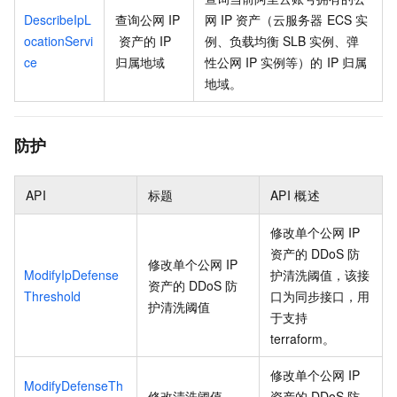
DescribeIpL
查询公网
IP
网
IP
资产（云服务器
ECS
实
ocationServi
资产的
IP
例、负载均衡
SLB
实例、弹
ce
归属地域
性公网
IP
实例等）的
IP
归属
地域。
防护
API
标题
API
概述
修改单个公网
IP
资产的
DDoS
防
修改单个公网
IP
ModifyIpDefense
护清洗阈值，该接
资产的
DDoS
防
Threshold
口为同步接口，用
护清洗阈值
于支持
terraform。
修改单个公网
IP
ModifyDefenseTh
修改清洗阈值
资产的
DDoS
防