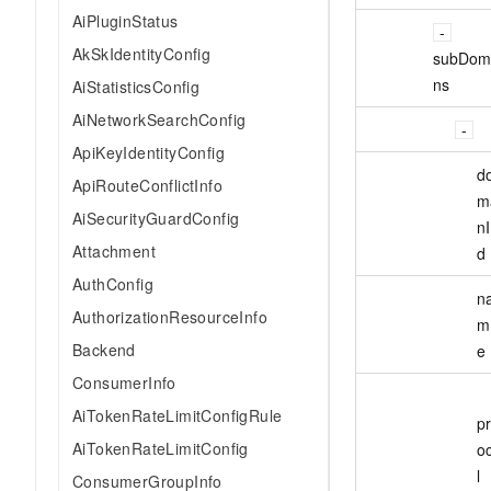
AiPluginStatus
AkSkIdentityConfig
subDom
ns
AiStatisticsConfig
AiNetworkSearchConfig
ApiKeyIdentityConfig
d
ApiRouteConflictInfo
m
AiSecurityGuardConfig
nI
Attachment
d
AuthConfig
n
AuthorizationResourceInfo
m
Backend
e
ConsumerInfo
AiTokenRateLimitConfigRule
pr
AiTokenRateLimitConfig
o
l
ConsumerGroupInfo