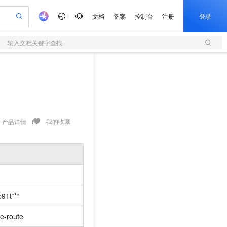
文档
备案
控制台
注册
登录
输入文档关键字查找
验
作计划
器
AI 活动
专业服务
服务伙伴合作计划
开发者社区
加入我们
服务平台百炼
阿里云 OPC 创新助力计划
一站式生成采购清单，支持单品或批量购买
S
可编辑精美 PPT 文稿
S产品伙伴计划（繁花）
峰会
造的大模型服务与应用开发平台
轻量应用服务器
Agency Agents：拥有专属领域专家
AI 生产力先锋
Al MaaS 服务伙伴赋能合作
域名
博文
Careers
至高可申请百万元
性可伸缩的云计算服务
 轻松生成专业的 PPT
开启高性价比 AI 编程新体验
先锋实践拓展 AI 生产力的边界
快速构建应用程序和网站，即刻迈出上云第一步
多领域专家智能体,一键组建 AI 虚拟交付团队
Token 补贴，五大权
计划
海大会
伙伴信用分合作计划
商标
问答
社会招聘
益加速 OPC 成功
S
帕鲁游戏服务器
数字证书管理服务（原SSL证书）
HappyHorse 打造一站式影视创作平台
飞天发布时刻
HOT
划
备案
电子书
校园招聘
联机服务器，轻松开启游戏
视频创作，一键激活电商全链路生产力
全托管，含MySQL、PostgreSQL、SQL Server、MariaDB多引擎
实现全站HTTPS，呈现可信的WEB访问
所见，即是所愿
可视化编排打通从文字构思到成片全链路闭环
我的收藏
产品详情
更多支持
划
公司注册
镜像站
视频生成
语音识别与合成
 智能体与工作流应用
短信服务
漫剧工坊：一站式动画创作平台
AI 实训营
合作伙伴培训与认证
划
上云迁移
的智能体编程平台
站生成，高效打造优质广告素材
通过阿里云百炼高效搭建AI应用,助力高效开发
快速生产连贯的高质量长漫剧
从基础到进阶，Agent 创客手把手教你
国内短信简单易用，安全可靠，秒级触达，全球覆盖200+国家和地区。
e-1.1-T2V
Qwen3-TTS-Flash
lScope
我要反馈
查询合作伙伴
畅细腻的高质量视频
离线语音合成大模型，多语言方言自适应，低延迟高稳定
n Alibaba Cloud ISV 合作
代维服务
olarDB
建企业门户网站
大数据开发治理平台 DataWorks
10 分钟搭建微信、支付宝小程序
创新加速
ope
登录合作伙伴管理后台
我要建议
站，无忧落地极速上线
以可视化方式快速构建移动和 PC 门户网站
100%兼容MySQL、PostgreSQL，兼容Oracle，支持集中和分布式
高效部署网站，快速应用到小程序
Data Agent 驱动的一站式 Data+AI 开发治理平台
e-1.1-I2V
Cosyvoice-V3-Flash
p91t***
安全
畅自然，细节丰富
高表现力语音合成大模型，语音克隆听感自然
我要投诉
上云场景组合购
伴
边界网络安全防护产品
漫剧创作，剧本、分镜、视频高效生成
覆盖90%+业务场景，专享组合折扣价
re-route
2V
VPN
Fun-ASR