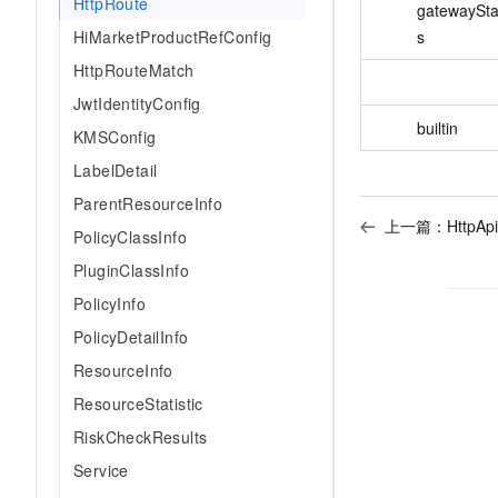
HttpRoute
gatewaySta
HiMarketProductRefConfig
s
HttpRouteMatch
JwtIdentityConfig
builtin
KMSConfig
LabelDetail
ParentResourceInfo
上一篇：
HttpApi
PolicyClassInfo
PluginClassInfo
PolicyInfo
PolicyDetailInfo
ResourceInfo
ResourceStatistic
RiskCheckResults
Service