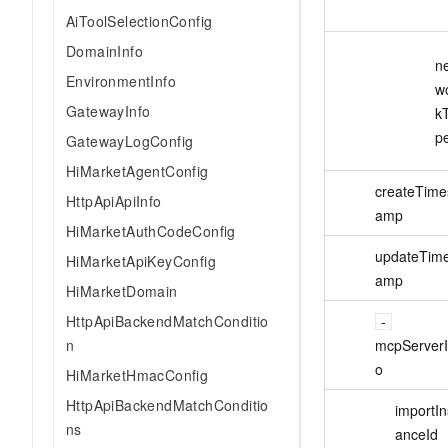
AiToolSelectionConfig
DomainInfo
n
EnvironmentInfo
w
GatewayInfo
k
p
GatewayLogConfig
HiMarketAgentConfig
createTime
HttpApiApiInfo
amp
HiMarketAuthCodeConfig
updateTime
HiMarketApiKeyConfig
amp
HiMarketDomain
HttpApiBackendMatchConditio
n
mcpServerI
o
HiMarketHmacConfig
HttpApiBackendMatchConditio
importIn
ns
anceId