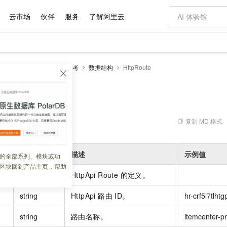
云市场
伙伴
服务
了解阿里云
AI 特惠
数据与 API
成为产品伙伴
企业增值服务
最佳实践
价格计算器
AI 场景体
基础软件
产品伙伴合
阿里云认证
市场活动
配置报价
大模型
I 网关
开发参考
API参考
数据结构
HttpRoute
自助选配和估算价格
步到位
域名与网站
智启 AI 普惠权益
产品生态集成认证中心
企业支持计划
云上春晚
Qwen Audio：打造专属 AI 语音助手
千问官方 MaaS 平台，为开发者和 Agent 而生，新用户赠送 1 亿 + tokens 额度
云服务器 EC
一句话生成原生
AI Coding
阿里云Maa
2026 阿里云
为企业打
数据集
Windows
大模型认证
模型
NEW
NEW
格式还原
值低价云产品抢先购
提供智能易用的域名与建站服务
至高享 1亿+免费 tokens，加速 Al 应用落地
Qwen-Audio-3.0-Realtime 端到端实时语音角色扮演
安全可靠、弹
输入一句话想法,
智能编程，一键
e
产品生态伙伴
专家技术服务
云上奥运之旅
弹性计算合作
阿里云中企出
手机三要素
宝塔 Linux
全部认证
价格优势
开源旗舰模型
对象存储 OSS
即刻拥有 DeepSeek-V4-Pro
阿里云 OPC 创新助力计划
云数据库 RD
一键部署幻兽
AI 电商营销
产品生态伙伴工作台
企业增值服务台
云栖战略参考
云存储合作计
云栖大会
身份实名认证
CentOS
训练营
推动算力普惠，释放技术红利
的大模型服务
最高返9万
真正可用的 1M 上下文,一次完成代码全链路开发
轻松解锁专属 DeepSeek-V4-Pro
至高百万元 Token 补贴，加速一人公司成长
稳定、安全、高性价比、高性能的云存储服务
一键购买专属
从图文生成到
复制 MD 格式
 03:51:05
云上的中国
数据库合作计
活动全景
短信
Docker
图片和
自进化智能体
人工智能平台 PAI
5 分钟轻松部署专属 QwenPaw
Token Plan 模型订阅计划
Qoder
高效搭建 AI
AI 广告创作
企业成长
大模型
NEW
HOT
信息公告
看见新力量
云网络合作计
OCR 文字识别
JAVA
级电脑
越聪明
证享300元代金券
一站式AI开发、训练和推理服务
Qwen3.8-Max 首发尝鲜，限时加量 10 倍，夜间低至2折
从聊天伙伴进化为能主动干活的本地数字员工
面向真实软件
图文、视频一
类型
描述
示例值
的全部系列、模块或功
Kimi-K3
HappyHors
NEW
魔搭 Mode
loud
服务实践
官网公告
区块回到产品主页，帮助
Kimi 最新旗舰模型，长程编程与推理利器
让文字生成流
金融模力时刻
Salesforce O
版
发票查验
全能环境
Qoder CN
Claude Code + GStack 打造工程团队
千问办公，限时限量积分加倍
云原生数据库 P
低代码高效构
AI 建站
NEW
作计划
object
HttpApi Route 的定义。
计划
创新中心
魔搭 ModelSc
健康状态
让AI从“聊天伙伴”进化为能干活的“数字员工”
覆盖公网/内网、递归/权威、移动APP等全场景解析服务
安装技能 GStack，拥有专属 AI 工程团队
你的AI工作搭子，覆盖日常办公高频场景
基于千问大模型等，支持代码智能生成、研发智能问答
0 代码专业建
客户案例
天气预报查询
操作系统
Deepseek-v4-pro
HappyHors
态合作计划
string
HttpApi 路由 ID。
hr-crf5l7tlhtg
态智能体模型
旗舰 MoE 大模型，百万上下文与顶尖推理能力
图生视频，流
Compute
同享
容器服务 Kubernetes 版 ACK
万小智 AI 建站低至 15元/月
云防火墙
AI 短剧/漫剧
快递物流查询
WordPress
成为服务伙
高校合作
式云数据仓库
点，立即开启云上创新
提供一站式管理容器应用的 K8s 服务
送.CN域名，送备案服务码
云原生的云上
AI助力短剧
string
路由名称。
itemcenter-p
GLM-5.2
Wan2.7-T
Ubuntu