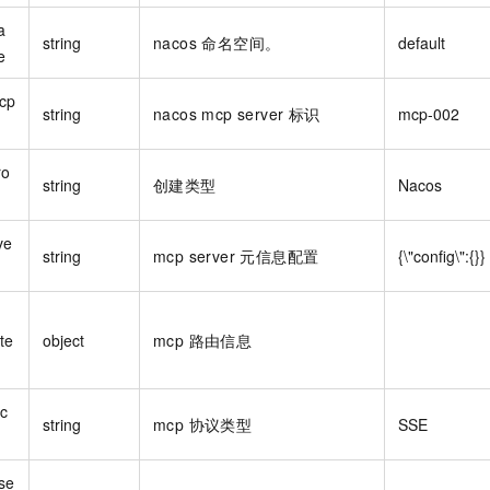
a
string
nacos 命名空间。
default
e
cp
string
nacos mcp server 标识
mcp-002
d
ro
string
创建类型
Nacos
ve
string
mcp server 元信息配置
{\"config\":{}}
te
object
mcp 路由信息
oc
string
mcp 协议类型
SSE
se