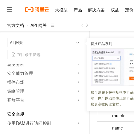
Agent API管理
大模型
产品
解决方案
权益
定价
MCP服务管理
服务管理
官方文档
API 网关
域名管理
大模型
产品
解决方案
权益
定价
云市场
伙伴
服务
了解阿里云
精选产品
精选解决方案
普惠上云
产品定价
精选商城
成为销售伙伴
售前咨询
为什么选择阿里云
密钥管理
千问AI平台
API 网关
A
首页
AI 网关
了解云产品的定价详情
切换产品系列
标签与资源
大模型服务平台百炼
睿译宝，AI翻译排版一
普惠上云 官方力荐
分销伙伴
在线服务
网站建设
什么是云计算
大
大模型服务与应用平台
上传文档即自动完成翻译和
云服务器38元/年起，超
HttpRout
消费者管理
咨询伙伴
多端小程序
技术领先
云上成本管理
售后服务
观测分析
千问大模型
GLM-5.2：长任务时代
官方推荐返现计划
大模型
大模型
精选产品
精选解决方案
Salesforce 国际版订阅
稳定可靠
管理和优化成本
多元化、高性能、安全可靠
推荐新用户得奖励，单订单
更新时间：
2026-03-26
安全能力管理
销售伙伴合作计划
自助服务
友盟天域
安全合规
人工智能与机器学习
AI
文本生成
插件市场
无影云电脑
Hermes Agent，打造
云工开物
无影生态合作计划
在线服务
观测云
分析师报告
随时随地安全接入的云上超
自主进化，持久记忆，越用
高校专属算力普惠，学生认
策略管理
名称
计算
互联网应用开发
您可以在下拉框切换本产品
Qwen3.8-Max
HOT
Salesforce On Alibaba C
工单服务
能，也可以点击左上角产品
智能体时代全能旗舰模型
开放平台
Tuya 物联网平台阿里云
研究报告与白皮书
云解析DNS
快速拥有专属 OpenClaw
Consulting Partner 合
大数据
容器
您更高效阅读文档。
免费试用
短信专区
蓝凌 OA
Qwen3.7-Plus
AI 大模型销售与服务生
安全合规
现代化应用
routeId
存储
天池大赛
能看、能想、能动手的多模
云原生大数据计算服务 Max
解决方案免费试用 新老
电子合同
使用RAM进行访问控制
面向分析的企业级SaaS模
最高领取价值200元试用
安全
name
网络与CDN
AI 算法大赛
Qwen3-VL-Plus
畅捷通