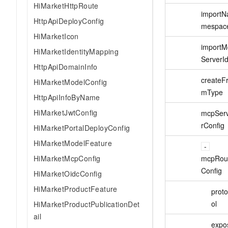
HiMarketHttpRoute
importN
HttpApiDeployConfig
mespac
HiMarketIcon
importM
HiMarketIdentityMapping
ServerI
HttpApiDomainInfo
createF
HiMarketModelConfig
mType
HttpApiInfoByName
HiMarketJwtConfig
mcpSer
rConfig
HiMarketPortalDeployConfig
HiMarketModelFeature
HiMarketMcpConfig
mcpRou
Config
HiMarketOidcConfig
HiMarketProductFeature
prot
ol
HiMarketProductPublicationDet
ail
expo