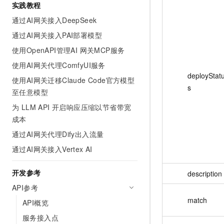
实践教程
AI 产品 免费试用
网络
安全
云开发大赛
Tableau 订阅
1亿+ 大模型 tokens 和 
通过AI网关接入DeepSeek
可观测
入门学习赛
中间件
AI空中课堂在线直播课
通过AI网关接入PAI部署模型
140+云产品 免费试用
大模型服务
上云与迁云
使用OpenAPI管理AI 网关MCP服务
产品新客免费试用，最长1
数据库
生态解决方案
使用AI网关代理ComfyUI服务
千问AI平台-Token Plan
企业出海
大模型ACA认证体验
大数据计算
deployStat
使用AI网关迁移Claude Code官方模型
助力企业全员 AI 认知与能
行业生态解决方案
s
政企业务
至任意模型
媒体服务
千问AI平台-模型体验
开发者生态解决方案
为 LLM API 开启响应压缩以节省带宽
在线体验全尺寸、多种模态
企业服务与云通信
成本
AI 开发和 AI 应用解决
Happy 系列大模型
域名与网站
通过AI网关代理Dify出入流量
通过AI网关接入Vertex AI
终端用户计算
开发参考
Serverless
description
大模型解决方案
API参考
开发工具
快速部署 Dify，高效搭建 
match
API概览
迁移与运维管理
服务接入点