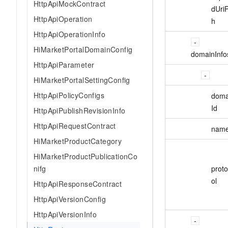
HttpApiMockContract
dUri
HttpApiOperation
h
HttpApiOperationInfo
HiMarketPortalDomainConfig
domainInfo
HttpApiParameter
HiMarketPortalSettingConfig
HttpApiPolicyConfigs
doma
Id
HttpApiPublishRevisionInfo
HttpApiRequestContract
nam
HiMarketProductCategory
HiMarketProductPublicationCo
nifg
prot
ol
HttpApiResponseContract
HttpApiVersionConfig
HttpApiVersionInfo