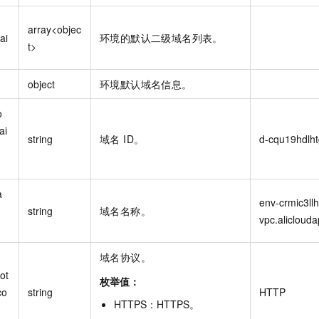
array<objec
ai
环境的默认二级域名列表。
t>
object
环境默认域名信息。
o
ai
string
域名 ID。
d-cqu19hdlht
a
env-crmic3ll
string
域名名称。
vpc.alicloud
域名协议。
ot
枚举值：
co
string
HTTP
HTTPS
：
HTTPS
。