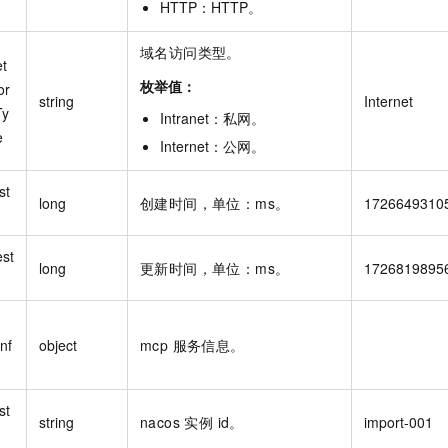
HTTP
：
HTTP
。
域名访问类型。
et
枚举值：
or
string
Internet
Ty
Intranet
：
私网
。
e
Internet
：
公网
。
st
long
创建时间，单位：ms。
1726649310
st
long
更新时间，单位：ms。
1726819895
nf
object
mcp 服务信息。
st
string
nacos 实例 id。
import-001