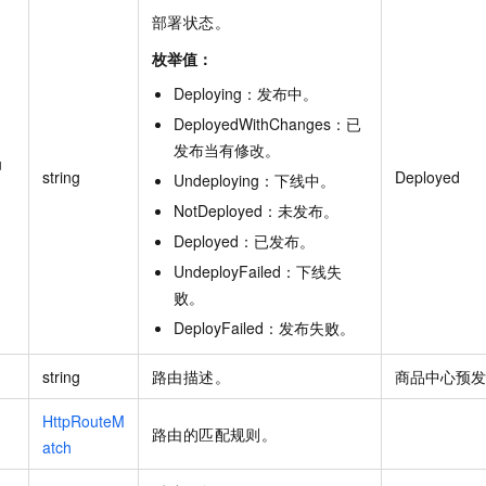
服务生态伙伴
视觉 Coding、空间感知、多模态思考等全面升级
1M上下文，专为长程任务能力而生
云工开物
企业应用
Night Plan 支持 Qwen 3.8-Max
AI 办公
NEW
部署状态。
Red Hat
30+ 款产品免费体验
夜间 5 折，Qwen/Meoo/TokenPlan 客户专享
AI智能应用
科研合作
枚举值：
ERP
堂（旗舰版）
SUSE
智能客服
AI 应用构建
大模型原生
Deploying
：
发布中
。
CRM
2个月
自动承接线索
DeployedWithChanges
：
已
建站小程序
Qoder
大模型服务平台百炼-应用模版
OA 办公系统
HOT
NEW
发布当有修改
。
u
面向真实软件
个人版上线、团队版降价；千问3.8-Max首发发尝鲜
丰富多元化的应用模版和解决方案
力提升
string
Deployed
财税管理
Undeploying
：
下线中
。
模板建站
万有无界
大模型服务平台百炼-智能体
NotDeployed
：
未发布
。
400电话
定制建站
的模型效果
灵活可视化地构建企业级 Agent
Deployed
：
已发布
。
方案
广告营销
模板小程序
UndeployFailed
：
下线失
秒悟
人工智能平台 PAI
败
。
定制小程序
云端极速 AI 
新一代 AI 视频生成模型，深度适配广告营销等场景
AI Native 的算法工程平台，一站式完成建模、训练、推理服务部署
DeployFailed
：
发布失败
。
APP 开发
建站系统
string
路由描述。
商品中心预发
HttpRouteM
AI 应用
10分钟微调：让0.6B模型媲美235B模型
多模态数据信
路由的匹配规则。
atch
依托云原生高可用架构,实现Dify私有化部署
用1%尺寸在特定领域达到大模型90%以上效果