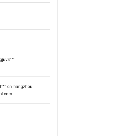
gjuv4***
ht***-cn-hangzhou-
api.com