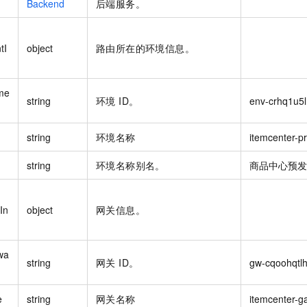
Backend
后端服务。
一个 AI 助手
即刻拥有 DeepSeek-R1 满血版
超强辅助，Bol
在企业官网、通讯软件中为客户提供 AI 客服
多种方案随心选，轻松解锁专属 DeepSeek
tI
object
路由所在的环境信息。
me
string
环境 ID。
env-crhq1u5lh
string
环境名称
itemcenter-p
string
环境名称别名。
商品中心预发
In
object
网关信息。
wa
string
网关 ID。
gw-cqoohqtlh
e
string
网关名称
itemcenter-g