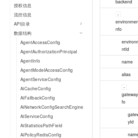
backend
10 分钟在聊天系统中增加
授权信息
专有云
流控信息
environmen
API目录
nfo
数据结构
environ
AgentAccessConfig
ntId
AgentAuthorizationPrincipal
AgentInfo
name
AgentModelAccessConfig
alias
AgentServiceConfig
AiCacheConfig
gateway
AiFallbackConfig
fo
AiNetworkConfigSearchEngine
gate
AiServiceConfig
yId
AiStatisticsPathField
nam
AiPolicyRedisConfig