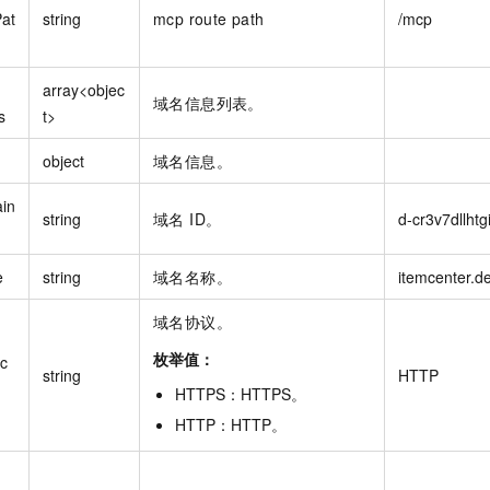
Pat
string
mcp route path
/mcp
array<objec
域名信息列表。
s
t>
object
域名信息。
in
string
域名 ID。
d-cr3v7dllhtg
e
string
域名名称。
itemcenter.d
域名协议。
枚举值：
oc
string
HTTP
HTTPS
：
HTTPS
。
HTTP
：
HTTP
。