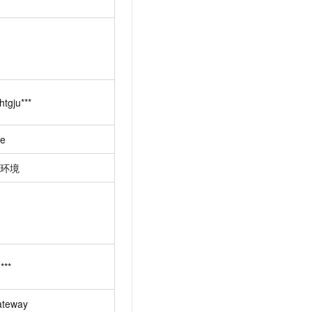
t.diy 一步搞定创意建站
构建大模型应用的安全防护体系
通过自然语言交互简化开发流程,全栈开发支持
通过阿里云安全产品对 AI 应用进行安全防护
tgju***
re
环境
***
ateway