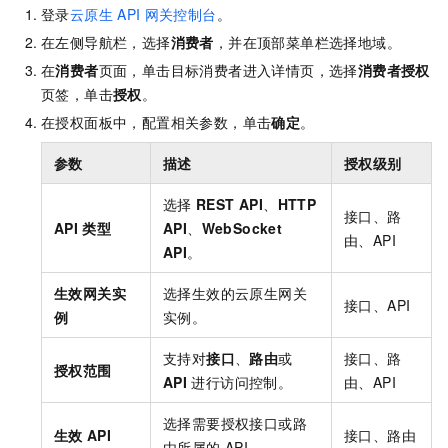
登录
云原生
API
网关控制台
。
在左侧导航栏，选择
消费者
，并在顶部菜单栏选择地域。
在
消费者
页面，单击目标消费者进入详情页，选择
消费者授权
页签，单击
授权
。
在授权面板中，配置相关参数，单击
确定
。
参数
描述
授权级别
选择
REST API
、
HTTP
接口、路
API
类型
API
、
WebSocket
由、API
API
。
生效网关实
选择生效的云原生网关
接口、API
例
实例。
支持对
接口
、
路由
或
接口、路
授权范围
API
进行访问控制。
由、API
选择需要授权接口或路
生效
API
接口、路由
由所属的
API。