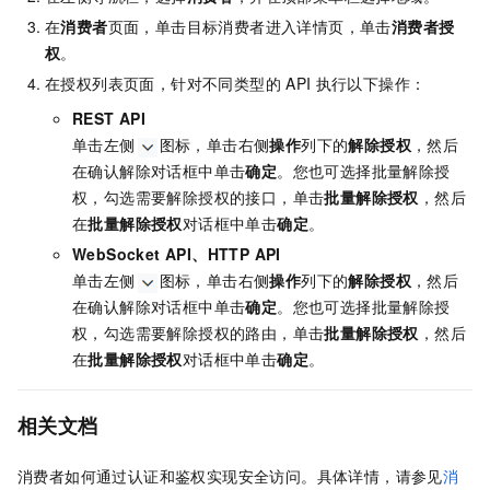
在
消费者
页面，单击目标消费者进入详情页，单击
消费者授
权
。
在授权列表页面，针对不同类型的
API
执行以下操作：
REST API
单击左侧
图标，单击右侧
操作
列下的
解除授权
，然后
在确认解除对话框中单击
确定
。您也可选择批量解除授
权，勾选需要解除授权的接口，单击
批量解除授权
，然后
在
批量解除授权
对话框中单击
确定
。
WebSocket API、HTTP API
单击左侧
图标，单击右侧
操作
列下的
解除授权
，然后
在确认解除对话框中单击
确定
。您也可选择批量解除授
权，勾选需要解除授权的路由，单击
批量解除授权
，然后
在
批量解除授权
对话框中单击
确定
。
相关文档
消费者如何通过认证和鉴权实现安全访问。具体详情，请参见
消