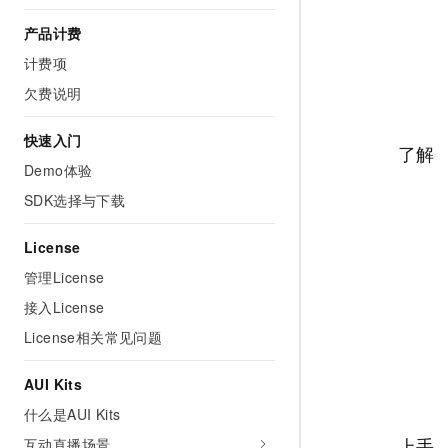
AI 产品 免费试用
网络
安全
云开发大赛
Tableau 订阅
产品计费
1亿+ 大模型 tokens 和 
可观测
入门学习赛
计费项
中间件
AI空中课堂在线直播课
140+云产品 免费试用
大模型服务
欠费说明
上云与迁云
产品新客免费试用，最长1
数据库
生态解决方案
千问AI平台-Token Plan
企业出海
快速入门
大模型ACA认证体验
大数据计算
了解
助力企业全员 AI 认知与能
行业生态解决方案
Demo体验
政企业务
媒体服务
千问AI平台-模型体验
SDK选择与下载
开发者生态解决方案
在线体验全尺寸、多种模态
企业服务与云通信
AI 开发和 AI 应用解决
License
Happy 系列大模型
域名与网站
管理License
接入License
终端用户计算
License相关常见问题
Serverless
大模型解决方案
AUI Kits
开发工具
快速部署 Dify，高效搭建 
什么是AUI Kits
迁移与运维管理
上手
互动直播场景