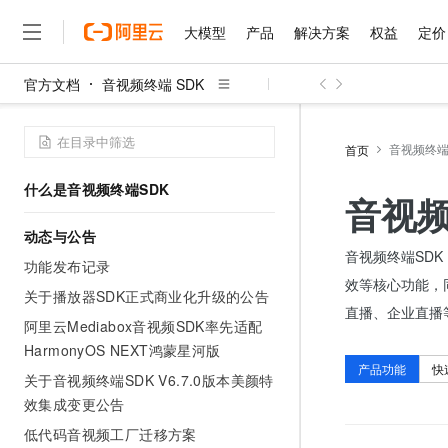
大模型
产品
解决方案
权益
定价
官方文档
音视频终端 SDK
大模型
产品
解决方案
权益
定价
云市场
伙伴
服务
了解阿里云
精选产品
精选解决方案
普惠上云
产品定价
精选商城
成为销售伙伴
售前咨询
为什么选择阿里云
千问AI平台
了解云产品的定价详情
音视频终端 
首页
大模型服务平台百炼
千问办公，解锁你的工作
普惠上云 官方力荐
分销伙伴
在线服务
网站建设
什么是云计算
大
大模型服务与应用平台
企业级Agent产品，直接
云服务器38元/年起，超
什么是音视频终端SDK
咨询伙伴
多端小程序
技术领先
音视频
云上成本管理
售后服务
千问大模型
Agency Agents：拥
官方推荐返现计划
大模型
大模型
精选产品
精选解决方案
Salesforce 国际版订阅
稳定可靠
动态与公告
管理和优化成本
多元化、高性能、安全可靠
推荐新用户得奖励，单订单
销售伙伴合作计划
自助服务
音视频终端SDK
友盟天域
安全合规
人工智能与机器学习
AI
功能发布记录
文本生成
无影云电脑
HappyHorse 打造一
云工开物
效等核心功能，
无影生态合作计划
在线服务
关于播放器SDK正式商业化升级的公告
观测云
分析师报告
随时随地安全接入的云上超
高校专属算力普惠，学生认
计算
互联网应用开发
Qwen3.8-Max
直播、企业直播
HOT
Salesforce On Alibaba C
工单服务
阿里云Mediabox音视频SDK率先适配
智能体时代全能旗舰模型
Tuya 物联网平台阿里云
研究报告与白皮书
云解析DNS
快速拥有专属 OpenClaw
Consulting Partner 合
大数据
容器
HarmonyOS NEXT鸿蒙星河版
免费试用
短信专区
产品功能
快
蓝凌 OA
Qwen3.7-Plus
关于音视频终端SDK V6.7.0版本美颜特
AI 大模型销售与服务生
现代化应用
存储
天池大赛
能看、能想、能动手的多模
云原生大数据计算服务 Max
解决方案免费试用 新老
效集成变更公告
电子合同
面向分析的企业级SaaS模
最高领取价值200元试用
安全
网络与CDN
低代码音视频工厂迁移方案
AI 算法大赛
Qwen3-VL-Plus
畅捷通