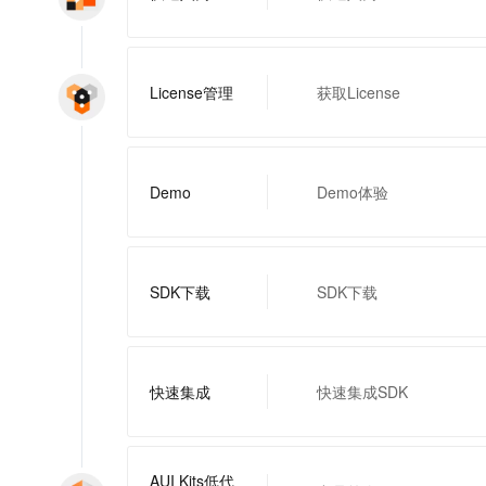
一个 AI 助手
即刻拥有 DeepSeek-R1 满血版
超强辅助，Bol
在企业官网、通讯软件中为客户提供 AI 客服
多种方案随心选，轻松解锁专属 DeepSeek
License管理
获取License
Demo
Demo体验
SDK下载
SDK下载
快速集成
快速集成SDK
AUI Kits低代