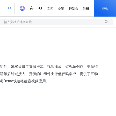
文档
备案
控制台
注册
登录
输入文档关键字查找
验
作计划
器
AI 活动
专业服务
服务伙伴合作计划
开发者社区
加入我们
服务平台百炼
阿里云 OPC 创新助力计划
一站式生成采购清单，支持单品或批量购买
S
io：打造专属 AI 语音助手
S产品伙伴计划（繁花）
峰会
造的大模型服务与应用开发平台
轻量应用服务器
一句话生成原生可编辑精美 PPT 文稿
AI 生产力先锋
Al MaaS 服务伙伴赋能合作
域名
博文
Careers
至高可申请百万元
性可伸缩的云计算服务
开启高性价比 AI 编程新体验
Qwen-Audio-3.0-Realtime 端到端实时语音角色扮演
输入一句话想法, 轻松生成专业的 PPT
先锋实践拓展 AI 生产力的边界
快速构建应用程序和网站，即刻迈出上云第一步
Token 补贴，五大权
计划
海大会
伙伴信用分合作计划
商标
问答
社会招聘
益加速 OPC 成功
S
eek-V4-Pro
数字证书管理服务（原SSL证书）
一键部署幻兽帕鲁游戏服务器
飞天发布时刻
HOT
划
备案
电子书
校园招聘
pSeek-V4-Pro
视频创作，一键激活电商全链路生产力
全托管，含MySQL、PostgreSQL、SQL Server、MariaDB多引擎
实现全站HTTPS，呈现可信的WEB访问
一键购买专属联机服务器，轻松开启游戏
所见，即是所愿
更多支持
源的UI组件。SDK提供了直播推流、视频播放、短视频创作、美颜特
划
公司注册
镜像站
视频生成
语音识别与合成
专属 QwenPaw
短信服务
漫剧工坊：一站式动画创作平台
AI 实训营
HOT
b端等多终端接入。开源的UI组件支持低代码集成，提供了互动
合作伙伴培训与认证
划
上云迁移
的智能体编程平台
站生成，高效打造优质广告素材
从聊天伙伴进化为能主动干活的本地数字员工
快速生产连贯的高质量长漫剧
从基础到进阶，Agent 创客手把手教你
国内短信简单易用，安全可靠，秒级触达，全球覆盖200+国家和地区。
e-1.1-T2V
Qwen3-TTS-Flash
考Demo快速搭建音视频应用。
lScope
我要反馈
查询合作伙伴
畅细腻的高质量视频
离线语音合成大模型，多语言方言自适应，低延迟高稳定
n Alibaba Cloud ISV 合作
代维服务
olarDB
建企业门户网站
大数据开发治理平台 DataWorks
10 分钟搭建微信、支付宝小程序
创新加速
ope
登录合作伙伴管理后台
我要建议
站，无忧落地极速上线
以可视化方式快速构建移动和 PC 门户网站
100%兼容MySQL、PostgreSQL，兼容Oracle，支持集中和分布式
高效部署网站，快速应用到小程序
Data Agent 驱动的一站式 Data+AI 开发治理平台
e-1.1-I2V
Cosyvoice-V3-Flash
安全
畅自然，细节丰富
高表现力语音合成大模型，语音克隆听感自然
我要投诉
上云场景组合购
伴
边界网络安全防护产品
漫剧创作，剧本、分镜、视频高效生成
覆盖90%+业务场景，专享组合折扣价
2V
VPN
Fun-ASR