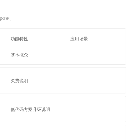
文戏情感细腻自然，动作戏激烈拳拳到肉，实现更强表演能力
支持中英文自由切换，具备更强的噪声鲁棒性
云聚AI 严选权益
SSL 证书
，一键激活高效办公新体验
精选AI产品，从模型到应用全链提效
堡垒机
SDK。
AI 用量加速计划
应用
防火墙
、识别商机，让客服更高效、服务更出色。
新老同享，达量后返
功能特性
应用场景
千问办公
主机安全
NEW
的智能体编程平台
一站式AI生产力平台
基本概念
AI 应用及服务市场
伶鹊
企业级人与Agent协作平台，接入和调度多个数字员工
智能客服平台，对话机器人、对话分析、智能外呼
AI 应用
大模型服务平台百炼 - 全妙
欠费说明
大模型
应用创作平台
多模态内容创作工具，已接入 DeepSeek
自然语言处理
数据标注
低代码方案升级说明
机器学习
息提取
与 AI 智能体进行实时音视频通话
从文本、图片、视频中提取结构化的属性信息
构建支持视频理解的 AI 音视频实时通话应用