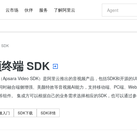
云市场
伙伴
服务
了解阿里云
AI 特惠
数据与 API
成为产品伙伴
企业增值服务
最佳实践
价格计算器
AI 场景体
基础软件
产品伙伴合
阿里云认证
市场活动
配置报价
大模型
自助选配和估算价格
SDK
新方式
域名与网站
睿译宝，AI翻译排版一步到位
智启 AI 普惠权益
产品生态集成认证中心
企业支持计划
云上春晚
千问官方 MaaS 平台，为开发者和 Agent 而生，新用户赠送 1 亿 + tokens 额度
云服务器 EC
Qwen Aud
AI Coding
阿里云Maa
2026 阿里云
为企业打
数据集
Windows
大模型认证
模型
NEW
NEW
交付可用成果
值低价云产品抢先购
提供智能易用的域名与建站服务
上传文档即自动完成翻译和格式还原
至高享 1亿+免费 tokens，加速 Al 应用落地
安全可靠、弹
智能编程，一键
产品生态伙伴
专家技术服务
云上奥运之旅
弹性计算合作
阿里云中企出
手机三要素
宝塔 Linux
全部认证
终端 SDK
价格优势
有专属领域专家
对象存储 OSS
GLM-5.2：长任务时代开源旗舰模型
阿里云 OPC 创新助力计划
云数据库 RD
即刻拥有 DeepS
AI 电商营销
产品生态伙伴工作台
企业增值服务台
云栖战略参考
云存储合作计
云栖大会
身份实名认证
CentOS
训练营
推动算力普惠，释放技术红利
的大模型服务
最高返9万
多领域专家智能体,一键组建 AI 虚拟交付团队
至高百万元 Token 补贴，加速一人公司成长
稳定、安全、高性价比、高性能的云存储服务
真正可用的 1M 上下文,一次完成代码全链路开发
轻松解锁专属 Dee
从图文生成到
（Apsara Video SDK）是阿里云推出的音视频产品，包括SDK和开
云上的中国
数据库合作计
活动全景
短信
Docker
图片和
站式影视创作平台
人工智能平台 PAI
Hermes Agent，打造自进化智能体
Token Plan 模型订阅计划
Qoder
5 分钟轻松部署
AI 广告创作
企业成长
大模型
NEW
信息公告
同时融合端侧增强、美颜特效等音视频AI能力，支持移动端、PC端、We
看见新力量
云网络合作计
OCR 文字识别
JAVA
级电脑
证享300元代金券
可视化编排打通从文字构思到成片全链路闭环
一站式AI开发、训练和推理服务
自主进化，持久记忆，越用越聪明
Qwen3.8-Max 首发尝鲜，限时加量 10 倍，夜间低至2折
面向真实软件
图文、视频一
Kimi-K3
HappyHors
等组件。 集成方可以根据自己的业务需求选择相应的SDK，也可以通过参
NEW
魔搭 Mode
loud
服务实践
官网公告
Kimi 最新旗舰模型，长程编程与推理利器
让文字生成流
金融模力时刻
Salesforce O
版
发票查验
全能环境
Qoder CN
Claude Code + GStack 打造工程团队
千问办公，限时限量积分加倍
云原生数据库 P
低代码高效构
AI 建站
NEW
作计划
计划
创新中心
魔搭 ModelSc
健康状态
让AI从“聊天伙伴”进化为能干活的“数字员工”
覆盖公网/内网、递归/权威、移动APP等全场景解析服务
安装技能 GStack，拥有专属 AI 工程团队
你的AI工作搭子，覆盖日常办公高频场景
基于千问大模型等，支持代码智能生成、研发智能问答
0 代码专业建
速入门
SDK下载
客户案例
SDK详情
天气预报查询
操作系统
Deepseek-v4-pro
HappyHors
态合作计划
态智能体模型
旗舰 MoE 大模型，百万上下文与顶尖推理能力
图生视频，流
Compute
同享
容器服务 Kubernetes 版 ACK
万小智 AI 建站低至 15元/月
云防火墙
AI 短剧/漫剧
快递物流查询
WordPress
成为服务伙
高校合作
式云数据仓库
点，立即开启云上创新
提供一站式管理容器应用的 K8s 服务
送.CN域名，送备案服务码
云原生的云上
AI助力短剧
GLM-5.2
Wan2.7-T
Ubuntu