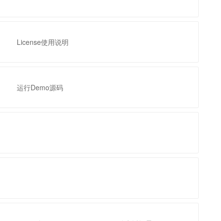
t.diy 一步搞定创意建站
构建大模型应用的安全防护体系
通过自然语言交互简化开发流程,全栈开发支持
通过阿里云安全产品对 AI 应用进行安全防护
License使用说明
运行Demo源码