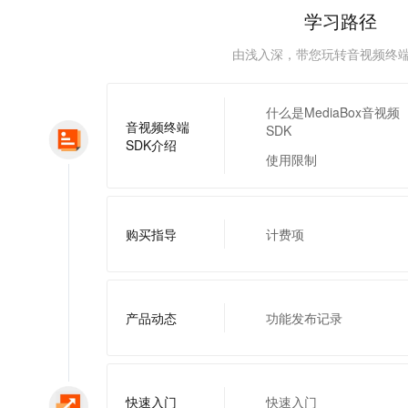
服务生态伙伴
视觉 Coding、空间感知、多模态思考等全面升级
1M上下文，专为长程任务能力而生
云工开物
企业应用
Night Plan 支持 Qwen 3.8-Max
AI 办公
NEW
学习路径
Red Hat
30+ 款产品免费体验
夜间 5 折，Qwen/Meoo/TokenPlan 客户专享
AI智能应用
科研合作
ERP
由浅入深，带您玩转音视频终端
堂（旗舰版）
SUSE
智能客服
AI 应用构建
大模型原生
CRM
2个月
自动承接线索
建站小程序
什么是MediaBox音视频
Qoder
大模型服务平台百炼-应用模版
OA 办公系统
HOT
NEW
音视频终端
SDK
面向真实软件
个人版上线、团队版降价；千问3.8-Max首发发尝鲜
丰富多元化的应用模版和解决方案
SDK介绍
力提升
财税管理
模板建站
使用限制
万有无界
大模型服务平台百炼-智能体
400电话
定制建站
的模型效果
灵活可视化地构建企业级 Agent
方案
广告营销
模板小程序
秒悟
人工智能平台 PAI
购买指导
计费项
定制小程序
云端极速 AI 
新一代 AI 视频生成模型，深度适配广告营销等场景
AI Native 的算法工程平台，一站式完成建模、训练、推理服务部署
APP 开发
建站系统
产品动态
功能发布记录
AI 应用
10分钟微调：让0.6B模型媲美235B模型
多模态数据信
依托云原生高可用架构,实现Dify私有化部署
用1%尺寸在特定领域达到大模型90%以上效果
快速入门
快速入门