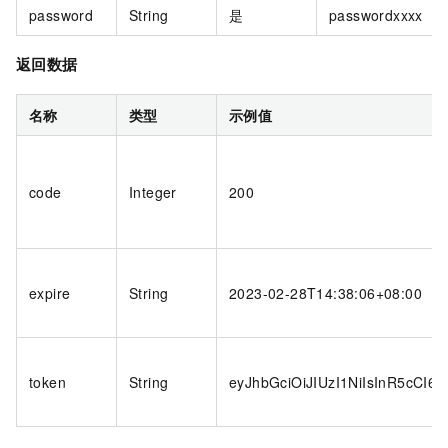
password
String
是
passwordxxxx
返回数据
名称
类型
示例值
code
Integer
200
expire
String
2023-02-28T14:38:06+08:00
token
String
eyJhbGciOiJIUzI1NiIsInR5cCI6I