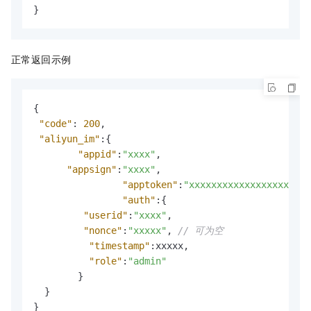
}
正常返回示例
{
"code"
:
200
,
"aliyun_im"
:
{
"appid"
:
"xxxx"
,
"appsign"
:
"xxxx"
,
"apptoken"
:
"xxxxxxxxxxxxxxxxxx"
,
"auth"
:
{
"userid"
:
"xxxx"
,
"nonce"
:
"xxxxx"
,
// 可为空
"timestamp"
:
xxxxx
,
"role"
:
"admin"
}
}
}