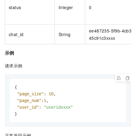
status
Integer
0
ee487235-5f9b-4cb3-8
chat_id
String
45c91c3xxxx
示例
请求示例
{
"page_size"
:
10
,
"page_num"
:
1
,
"user_id"
:
"useridxxxx"
}
正常返回示例