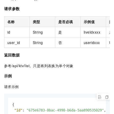
请求参数
名称
类型
是否必填
示例值
描
id
String
是
liveIdxxxx
房
user_id
String
否
useridxxx
Us
返回数据
参考/api/ktv/list。只是将列表换为单个对象
示例
请求示例
{
"id"
:
"675e6783-0bac-4990-b6da-5aa890535029"
,