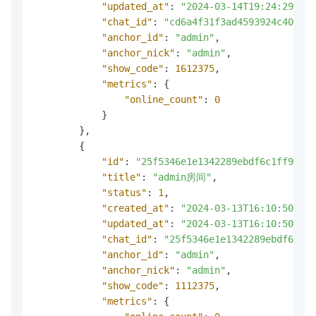
"updated_at"
:
"2024-03-14T19:24:29"
,
"chat_id"
:
"cd6a4f31f3ad4593924c4081dd
"anchor_id"
:
"admin"
,
"anchor_nick"
:
"admin"
,
"show_code"
:
1612375
,
"metrics"
:
{
"online_count"
:
0
}
}
,
{
"id"
:
"25f5346e1e1342289ebdf6c1ff9281a
"title"
:
"admin房间"
,
"status"
:
1
,
"created_at"
:
"2024-03-13T16:10:50"
,
"updated_at"
:
"2024-03-13T16:10:50"
,
"chat_id"
:
"25f5346e1e1342289ebdf6c1ff
"anchor_id"
:
"admin"
,
"anchor_nick"
:
"admin"
,
"show_code"
:
1112375
,
"metrics"
:
{