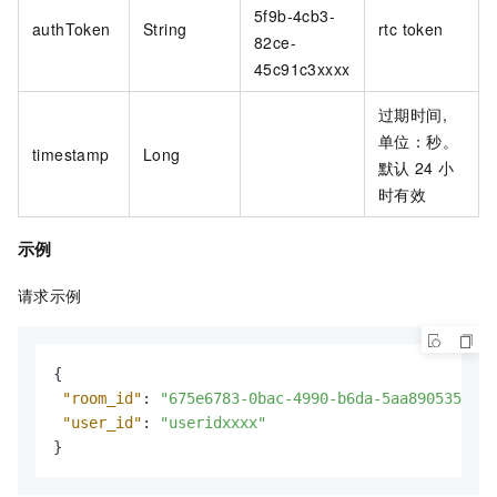
5f9b-4cb3-
authToken
String
rtc token
82ce-
45c91c3xxxx
过期时间,
单位：秒。
timestamp
Long
默认
24
小
时有效
示例
请求示例
{
"room_id"
:
"675e6783-0bac-4990-b6da-5aa890535029"
"user_id"
:
"useridxxxx"
}