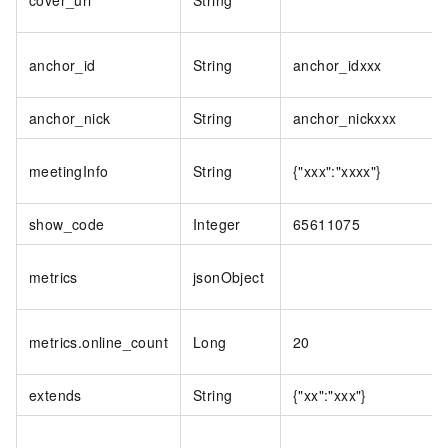
cover_url
String
anchor_id
String
anchor_idxxx
anchor_nick
String
anchor_nickxxx
meetingInfo
String
{"xxx":"xxxx"}
show_code
Integer
65611075
metrics
jsonObject
metrics.online_count
Long
20
extends
String
{"xx":"xxx"}