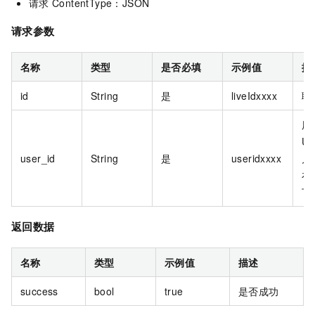
请求
ContentType：JSON
请求参数
名称
类型
是否必填
示例值
描
id
String
是
liveIdxxxx
聊
用
Us
user_id
String
是
useridxxxx
户
在
下
返回数据
名称
类型
示例值
描述
success
bool
true
是否成功