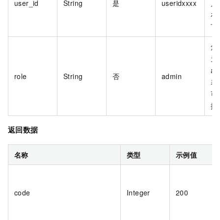
user_id
String
是
useridxxxx
户
在
下
角
为
ad
role
String
否
admin
表
可
控
返回数据
名称
类型
示例值
code
Integer
200