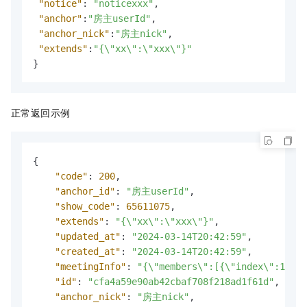
"notice"
:
"noticexxx"
,
"anchor"
:
"房主userId"
,
"anchor_nick"
:
"房主nick"
,
"extends"
:
"{\"xx\":\"xxx\"}"
}
正常返回示例
{
"code"
:
200
,
"anchor_id"
:
"房主userId"
,
"show_code"
:
65611075
,
"extends"
:
"{\"xx\":\"xxx\"}"
,
"updated_at"
:
"2024-03-14T20:42:59"
,
"created_at"
:
"2024-03-14T20:42:59"
,
"meetingInfo"
:
"{\"members\":[{\"index\":1,\"j
"id"
:
"cfa4a59e90ab42cbaf708f218ad1f61d"
,
"anchor_nick"
:
"房主nick"
,