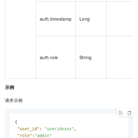
auth.timestamp
Long
auth.role
String
示例
请求示例
{
"user_id"
:
"useridxxxx"
,
"role"
:
"admin"