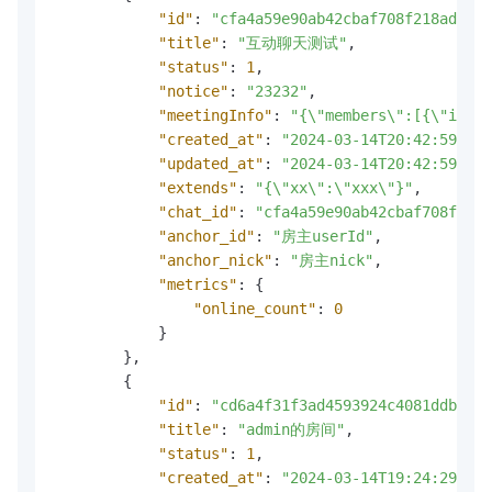
"id"
:
"cfa4a59e90ab42cbaf708f218ad1f61
"title"
:
"互动聊天测试"
,
"status"
:
1
,
"notice"
:
"23232"
,
"meetingInfo"
:
"{\"members\":[{\"index
"created_at"
:
"2024-03-14T20:42:59"
,
"updated_at"
:
"2024-03-14T20:42:59"
,
"extends"
:
"{\"xx\":\"xxx\"}"
,
"chat_id"
:
"cfa4a59e90ab42cbaf708f218a
"anchor_id"
:
"房主userId"
,
"anchor_nick"
:
"房主nick"
,
"metrics"
:
{
"online_count"
:
0
}
}
,
{
"id"
:
"cd6a4f31f3ad4593924c4081ddb9aba
"title"
:
"admin的房间"
,
"status"
:
1
,
"created_at"
:
"2024-03-14T19:24:29"
,