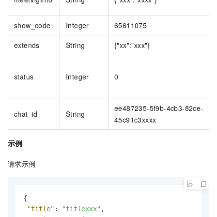
show_code
Integer
65611075
extends
String
{"xx":"xxx"}
status
Integer
0
ee487235-5f9b-4cb3-82ce-
chat_id
String
45c91c3xxxx
示例
请求示例
{
"title"
:
"titlexxx"
,