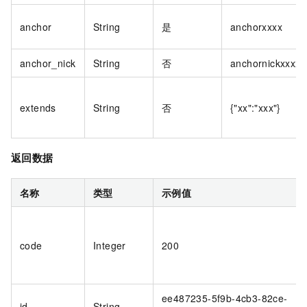
anchor
String
是
anchorxxxx
anchor_nick
String
否
anchornickxxxx
extends
String
否
{"xx":"xxx"}
返回数据
名称
类型
示例值
code
Integer
200
ee487235-5f9b-4cb3-82ce-
id
String