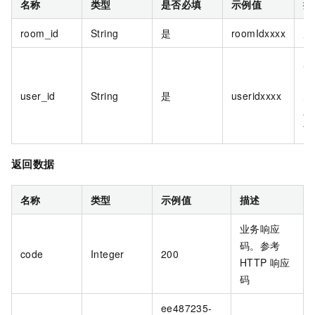
名称
类型
是否必填
示例值
描
room_id
String
是
roomIdxxxx
房
用
U
user_id
String
是
useridxxxx
户
在
下
返回数据
名称
类型
示例值
描述
业务响应
码。参考
code
Integer
200
HTTP
响应
码
ee487235-