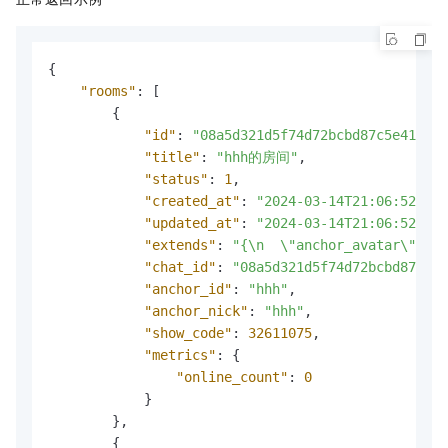
{
"rooms"
:
[
{
"id"
:
"08a5d321d5f74d72bcbd87c5e41a57f
"title"
:
"hhh的房间"
,
"status"
:
1
,
"created_at"
:
"2024-03-14T21:06:52"
,
"updated_at"
:
"2024-03-14T21:06:52"
,
"extends"
:
"{\n  \"anchor_avatar\" : \
"chat_id"
:
"08a5d321d5f74d72bcbd87c5e4
"anchor_id"
:
"hhh"
,
"anchor_nick"
:
"hhh"
,
"show_code"
:
32611075
,
"metrics"
:
{
"online_count"
:
0
}
}
,
{