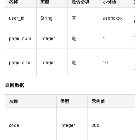
名称
类型
是否必填
示例值
描
用
user_id
String
否
useridxxx
Us
页
page_num
Integer
是
1
值
单
page_size
Integer
是
10
量
值
返回数据
名称
类型
示例值
code
Integer
200