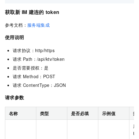
获取新
IM
建连的
token
参考文档：
服务端集成
使用说明
请求协议：http/https
请求
Path：/api/ktv/token
是否需要授权：是
请求
Method：POST
请求
ContentType：JSON
请求参数
名称
类型
是否必填
示例值
描
用
Us