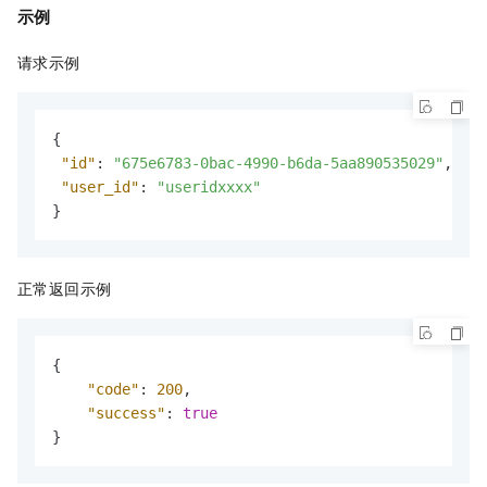
示例
请求示例
{
"id"
:
"675e6783-0bac-4990-b6da-5aa890535029"
,
"user_id"
:
"useridxxxx"
}
正常返回示例
{
"code"
:
200
,
"success"
:
true
}