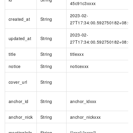
45c91c3xxxx
2023-02-
created_at
String
27T17:34:00.592750182+08:00
2023-02-
updated_at
String
27T17:34:00.592750182+08:00
title
String
titlexxx
notice
String
noticexxx
cover_url
String
anchor_id
String
anchor_idxxx
anchor_nick
String
anchor_nickxxx
meetingInfo
String
{"xxx":"xxxx"}