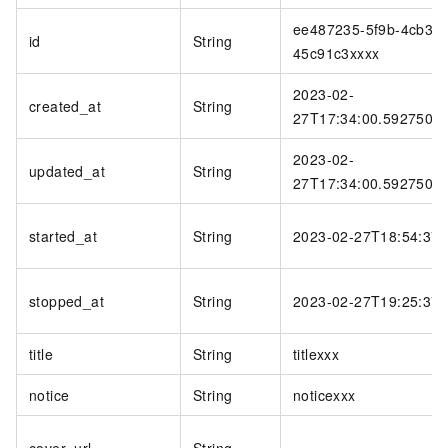
ee487235-5f9b-4cb3-8
id
String
45c91c3xxxx
2023-02-
created_at
String
27T17:34:00.5927501
2023-02-
updated_at
String
27T17:34:00.5927501
started_at
String
2023-02-27T18:54:37+
stopped_at
String
2023-02-27T19:25:37+
title
String
titlexxx
notice
String
noticexxx