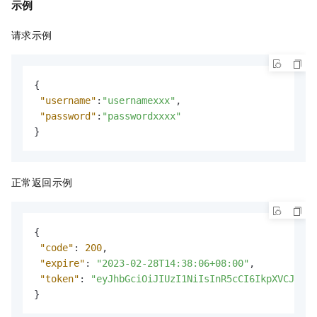
示例
请求示例
{
"username"
:
"usernamexxx"
,
"password"
:
"passwordxxxx"
}
正常返回示例
{
"code"
:
200
,
"expire"
:
"2023-02-28T14:38:06+08:00"
,
"token"
:
"eyJhbGciOiJIUzI1NiIsInR5cCI6IkpXVCJ9.ey
}