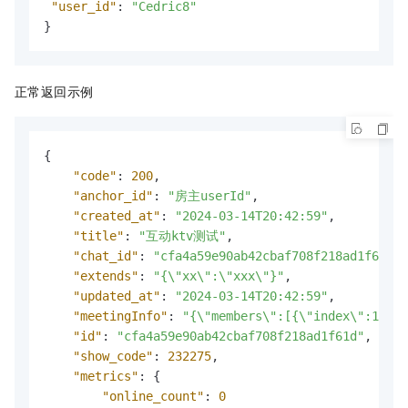
"user_id"
:
"Cedric8"
}
正常返回示例
{
"code"
:
200
,
"anchor_id"
:
"房主userId"
,
"created_at"
:
"2024-03-14T20:42:59"
,
"title"
:
"互动ktv测试"
,
"chat_id"
:
"cfa4a59e90ab42cbaf708f218ad1f61d"
,
"extends"
:
"{\"xx\":\"xxx\"}"
,
"updated_at"
:
"2024-03-14T20:42:59"
,
"meetingInfo"
:
"{\"members\":[{\"index\":1,\"j
"id"
:
"cfa4a59e90ab42cbaf708f218ad1f61d"
,
"show_code"
:
232275
,
"metrics"
:
{
"online_count"
:
0