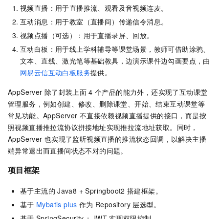
视频直播：用于直播推流、观看及音视频连麦。
互动消息：用于教室（直播间）传递信令消息。
视频点播（可选）：用于直播录屏、回放。
互动白板：用于线上学科辅导等课堂场景，教师可借助涂鸦、
文本、直线、激光笔等基础教具，边演示课件边勾画要点，由
网易云信互动白板服务
提供。
AppServer
除了封装上面
4
个产品的能力外，还实现了互动课堂
管理服务，例如创建、修改、删除课堂、开始、结束互动课堂等
常见功能。AppServer
不直接依赖视频直播提供的接口，而是按
照视频直播推拉流协议拼接地址实现推拉流地址获取。同时，
AppServer
也实现了监听视频直播的推流状态回调，以解决主播
端异常退出而直播间状态不对的问题。
项目框架
基于主流的
Java8 + Springboot2
搭建框架。
基于
Mybatis plus
作为
Repository
层选型。
基于
SpringSecurity + JWT
实现权限控制。