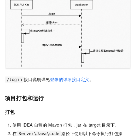
接口说明详见
登录的详细接口定义
。
/login
项目打包和运行
打包
使用
IDEA
自带的
Maven
打包，jar
在
target
目录下。
在
路径下使用以下命令执行打包操
Server\Java\code