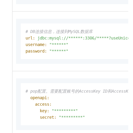
# DB连接信息，连接到MySQL数据库
url:
jdbc:mysql://******:3306/*****?useUnicod
username:
"******"
password:
"******"
# pop配置。需要配置账号的AccessKey ID和AccessK
openapi:
access:
key:
"*********"
secret:
"*********"