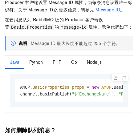
Producer
客户端设置
Message ID
属性，为每条消息设置唯一标
识符。关于
Message ID
的更多信息，请参见
Message ID
。
在
云消息队列 RabbitMQ 版
的
Producer
客户端设
置
的
属性。示例代码如下：
Basic.Properties
message-id
说明
Message ID
最大长度不能超过
255
个字符。
Java
Python
PHP
Go
Node.js
AMQP.
BasicProperties
props
=
new
AMQP
.BasicProp
channel.basicPublish(
"${ExchangeName}"
, 
"Routin
如何删除队列消息？