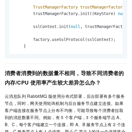
TrustManagerFactory
trustManagerFactory
=
 
        trustManagerFactory.init((KeyStore) 
null
);

        sslContext.init(
null
, trustManagerFactory.
        factory.useSslProtocol(sslContext);

    }
消费者消费到的数据量不相同，
导致不同消费者的
内存/CPU
使用率产生较大差异怎么办？
云消息队列 RabbitMQ 版
使用分布式部署，后台部署有多个服务
节点，同时，网关使用轮询机制与后台服务节点建立连接。如果
客户端连接在服务节点上分布不均衡，可能导致每个消费者拉取
到的消息数量不同。例如，有
5
个客户端，3
个服务端节点
A、
B、C，每个客户端建立一个连接，即
A、B
服务节点上有
2
个连
接，C
服务节点上有
1
个连接。那么
C
节点上的这一个连接将会