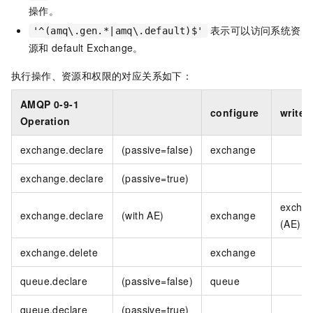
操作。
表示可以访问系统资
'^(amq\.gen.*|amq\.default)$'
源和
default Exchange。
执行操作、资源和权限的对应关系如下：
AMQP 0-9-1
configure
write
Operation
exchange.declare
(passive=false)
exchange
exchange.declare
(passive=true)
excha
exchange.declare
(with AE)
exchange
(AE)
exchange.delete
exchange
queue.declare
(passive=false)
queue
queue.declare
(passive=true)