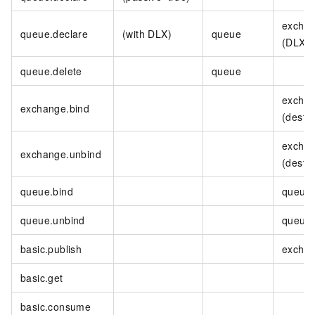
excha
queue.declare
(with DLX)
queue
(DLX)
queue.delete
queue
excha
exchange.bind
(destin
excha
exchange.unbind
(destin
queue.bind
queue
queue.unbind
queue
basic.publish
excha
basic.get
basic.consume