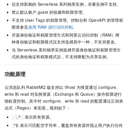
仅支持新购的
Serverless
系列独享实例，存量实例不支持。
禁止默认账户
guest
的创建和权限管理。
不支持
User Tags 的权限管理。控制台和
OpenAPI
的管理权
限请参见
使用
RAM
进行访问控制
。
开源身份验证和权限管理方式和阿里云访问控制（RAM）两
种身份验证和权限模式仅支持选择其中一种，不支持更改。
当
Serverless
系列独享实例选择开源身份验证和权限管理方
式的身份验证和权限模式后，不支持降配为共享实例。
功能原理
云消息队列 RabbitMQ 版
支持以
Vhost
为维度通过
configure、
write
和
read
对实例资源（Exchange
和
Queue）操作权限进行
细粒度控制。其中对
configure、write
和
read
的配置通过正则表
达式（Regex）来实现，规则如下：
表示所有资源。
.*
表示只匹配空字符串，覆盖所有资源并阻止用户执行任何
^$