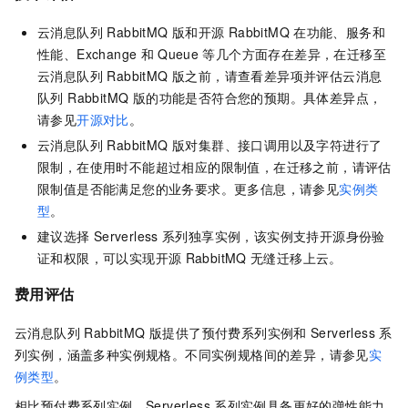
云消息队列 RabbitMQ 版
和开源
RabbitMQ
在功能、服务和
性能、Exchange
和
Queue
等几个方面存在差异，在迁移至
云消息队列 RabbitMQ 版
之前，请查看差异项并评估
云消息
队列 RabbitMQ 版
的功能是否符合您的预期。具体差异点，
请参见
开源对比
。
云消息队列 RabbitMQ 版
对集群、接口调用以及字符进行了
限制，在使用时不能超过相应的限制值，在迁移之前，请评估
限制值是否能满足您的业务要求。更多信息，请参见
实例类
型
。
建议选择
Serverless
系列独享实例，该实例支持开源身份验
证和权限，可以实现开源
RabbitMQ
无缝迁移上云。
费用评估
云消息队列 RabbitMQ 版
提供了预付费系列实例和
Serverless
系
列实例，涵盖多种实例规格。不同实例规格间的差异，请参见
实
例类型
。
相比预付费系列实例，Serverless
系列实例具备更好的弹性能力