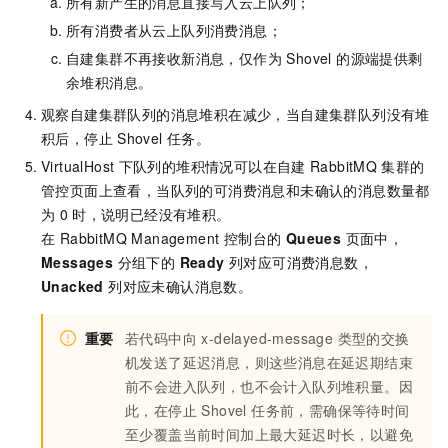
所有新产生的消息直接写入云上队列；
所有消费者从云上队列消费消息；
自建集群不再接收新消息，仅作为 Shovel 的源端提供剩
余堆积消息。
观察自建集群队列的消息堆积在减少，当自建集群队列没有堆
积后，停止
Shovel
任务。
VirtualHost
下队列的堆积情况可以在自建
RabbitMQ
集群的
管控页面上查看，当队列的可消费消息和未确认的消息数量都
为
0
时，说明已经没有堆积。
在 RabbitMQ Management 控制台的
Queues
页面中，
Messages
分组下的
Ready
列对应可消费消息数，
Unacked
列对应未确认消息数。
重要
若代码中向 x-delayed-message 类型的交换
机发送了延迟消息，则这些消息在延迟期结束
前不会进入队列，也不会计入队列堆积量。因
此，在停止 Shovel 任务前，需确保等待时间
至少覆盖当前时间加上最大延迟时长，以避免