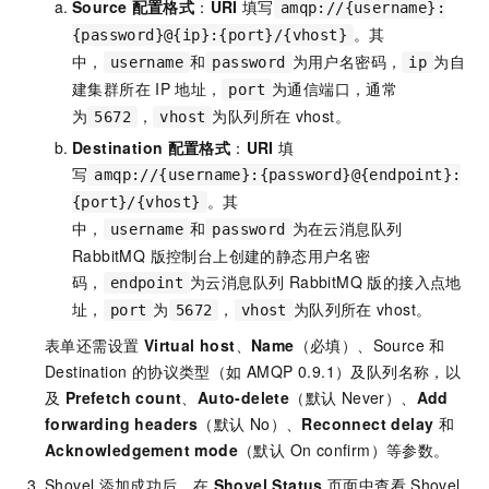
Source
配置格式
：
URI
填写
amqp://{username}:
。其
{password}@{ip}:{port}/{vhost}
中，
和
为用户名密码，
为自
username
password
ip
建集群所在
IP
地址，
为通信端口，通常
port
为
，
为队列所在
vhost。
5672
vhost
Destination
配置格式
：
URI
填
写
amqp://{username}:{password}@{endpoint}:
。其
{port}/{vhost}
中，
和
为在云消息队列
username
password
RabbitMQ 版控制台上创建的静态用户名密
码，
为云消息队列 RabbitMQ 版的接入点地
endpoint
址，
为
，
为队列所在
vhost。
port
5672
vhost
表单还需设置
Virtual host
、
Name
（必填）、Source 和
Destination 的协议类型（如 AMQP 0.9.1）及队列名称，以
及
Prefetch count
、
Auto-delete
（默认 Never）、
Add
forwarding headers
（默认 No）、
Reconnect delay
和
Acknowledgement mode
（默认 On confirm）等参数。
Shovel
添加成功后，在
Shovel Status
页面中查看
Shovel