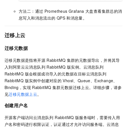
方法二：通过
Prometheus Grafana
大盘查看集群总的消
息写入和消息流出的
QPS
和消息量。
迁移上云
迁移元数据
迁移元数据是指将开源
RabbitMQ
集群的元数据导出，并将其导
入到阿里云
云消息队列 RabbitMQ 版
实例。
云消息队列
RabbitMQ 版
会根据成功导入的元数据在目标
云消息队列
RabbitMQ 版
实例中创建对应的
Vhost、Queue、Exchange、
Binding，实现
RabbitMQ
集群元数据迁移上云。详细步骤，请参
见
迁移元数据上云
。
创建用户名
开源客户端访问
云消息队列 RabbitMQ 版
服务端时，需要传入用
户名和密码进行权限认证，认证通过才允许访问服务端。
云消息