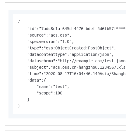
{

    "id":"7adc8c1a-645d-4476-bdef-5d6fb57f****",

    "source":"acs.oss",

    "specversion":"1.0",

    "type":"oss:ObjectCreated:PostObject",

    "datacontenttype":"application/json",

    "dataschema":"http://example.com/test.json",

    "subject":"acs:oss:cn-hangzhou:1234567:xls-pa
    "time":"2020-08-17T16:04:46.149Asia/Shanghai"
    "data":{

        "name":"test",

        "scope":100

    }

}