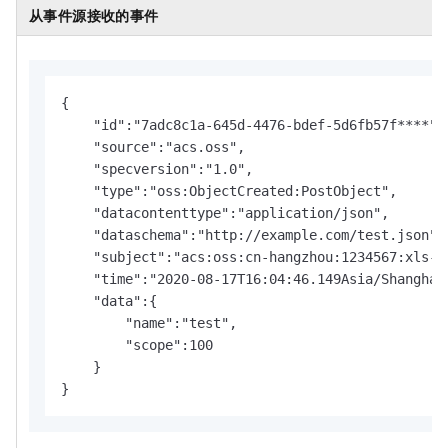
从事件源接收的事件
{

    "id":"7adc8c1a-645d-4476-bdef-5d6fb57f****",

    "source":"acs.oss",

    "specversion":"1.0",

    "type":"oss:ObjectCreated:PostObject",

    "datacontenttype":"application/json",

    "dataschema":"http://example.com/test.json",

    "subject":"acs:oss:cn-hangzhou:1234567:xls-pa
    "time":"2020-08-17T16:04:46.149Asia/Shanghai"
    "data":{

        "name":"test",

        "scope":100

    }

}