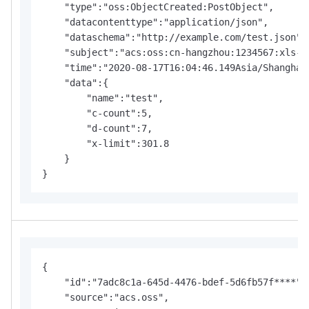
    "type":"oss:ObjectCreated:PostObject",

    "datacontenttype":"application/json",

    "dataschema":"http://example.com/test.json",

    "subject":"acs:oss:cn-hangzhou:1234567:xls-pa
    "time":"2020-08-17T16:04:46.149Asia/Shanghai"
    "data":{

        "name":"test",

        "c-count":5,

        "d-count":7,

        "x-limit":301.8

    }

}
{

    "id":"7adc8c1a-645d-4476-bdef-5d6fb57f****",

    "source":"acs.oss",
