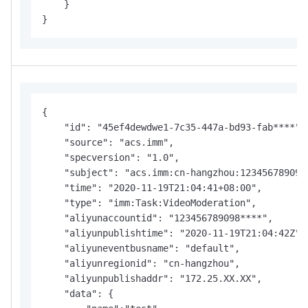
    }

}
{

    "id": "45ef4dewdwe1-7c35-447a-bd93-fab****",

    "source": "acs.imm",

    "specversion": "1.0",

    "subject": "acs.imm:cn-hangzhou:123456789098*
    "time": "2020-11-19T21:04:41+08:00",

    "type": "imm:Task:VideoModeration",

    "aliyunaccountid": "123456789098****",

    "aliyunpublishtime": "2020-11-19T21:04:42Z",

    "aliyuneventbusname": "default",

    "aliyunregionid": "cn-hangzhou",

    "aliyunpublishaddr": "172.25.XX.XX",

    "data": {
