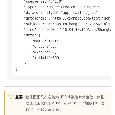
    "specversion":"1.0",

    "type":"oss:ObjectCreated:PostObject",

    "datacontenttype":"application/json",

    "dataschema":"http://example.com/test.json",

    "subject":"acs:oss:cn-hangzhou:1234567:xls-pa
    "time":"2020-08-17T16:04:46.149Asia/Shanghai"
    "data":{

        "name":"test",

        "c-count":5,

        "d-count":7,

        "x-limit":300

    }

}
重要
数值匹配只有在值为
JSON
数值时才生效，并且
取值范围仅限于-1.0e9
到+1.0e9，精确到
15
位
数字，小数点后
6
位。