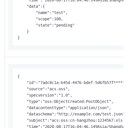
    "time":"2020-08-17T16:04:46.149Asia/Shanghai"
    "data":{

        "name":"test",

        "scope":100,

        "state":"pending"

    }

}
{

    "id":"7adc8c1a-645d-4476-bdef-5d6fb57f****",

    "source":"acs.oss",

    "specversion":"1.0",

    "type":"oss:ObjectCreated:PostObject",

    "datacontenttype":"application/json",

    "dataschema":"http://example.com/test.json",

    "subject":"acs:oss:cn-hangzhou:1234567:xls-pa
    "time":"2020-08-17T16:04:46.149Asia/Shanghai"