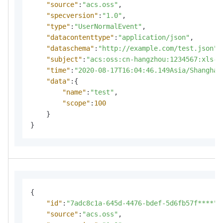
"source"
:
"acs.oss"
,
"specversion"
:
"1.0"
,
"type"
:
"UserNormalEvent"
,
"datacontenttype"
:
"application/json"
,
"dataschema"
:
"http://example.com/test.json"
,
"subject"
:
"acs:oss:cn-hangzhou:1234567:xls-p
"time"
:
"2020-08-17T16:04:46.149Asia/Shanghai
"data"
:
{
"name"
:
"test"
,
"scope"
:
100
}
}
{
"id"
:
"7adc8c1a-645d-4476-bdef-5d6fb57f****"
,
"source"
:
"acs.oss"
,