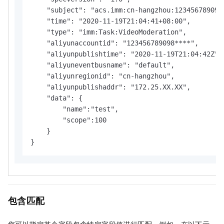
    "subject": "acs.imm:cn-hangzhou:123456789098*
    "time": "2020-11-19T21:04:41+08:00",

    "type": "imm:Task:VideoModeration",

    "aliyunaccountid": "123456789098****",

    "aliyunpublishtime": "2020-11-19T21:04:42Z",

    "aliyuneventbusname": "default",

    "aliyunregionid": "cn-hangzhou",

    "aliyunpublishaddr": "172.25.XX.XX",

    "data": {

        "name":"test",

        "scope":100

    }

}
包含匹配
您可以指定某个字段包含特定字段值进行匹配。例如，在以下示