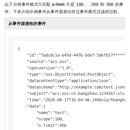
以下示例事件模式只匹配
x-limit
不是
、
和
的事
100
200
300
件。下表介绍示例事件从事件源发出经过事件模式过滤的过程。
从事件源接收的事件
{

    "id":"7adc8c1a-645d-4476-bdef-5d6fb57f****",

    "source":"acs.oss",

    "specversion":"1.0",

    "type":"oss:ObjectCreated:PostObject",

    "datacontenttype":"application/json",

    "dataschema":"http://example.com/test.json",

    "subject":"acs:oss:cn-hangzhou:1234567:xls-pa
    "time":"2020-08-17T16:04:46.149Asia/Shanghai"
    "data":{

        "name":"test",

        "scope":100,

        "x-limit":456
