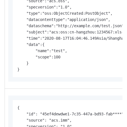
    "source":"acs.oss",

    "specversion":"1.0",

    "type":"oss:ObjectCreated:PostObject",

    "datacontenttype":"application/json",

    "dataschema":"http://example.com/test.json",

    "subject":"acs:oss:cn-hangzhou:1234567:xls-pa
    "time":"2020-08-17T16:04:46.149Asia/Shanghai"
    "data":{

        "name":"test",

        "scope":100

    }

}
{

    "id": "45ef4dewdwe1-7c35-447a-bd93-fab****",

    "source": "acs.imm",

    "specversion": "1.0",
