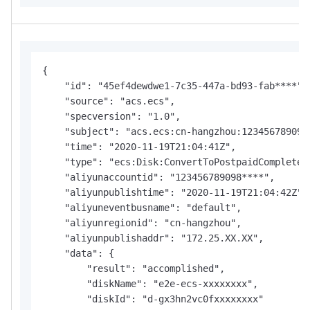
{

    "id": "45ef4dewdwe1-7c35-447a-bd93-fab****",

    "source": "acs.ecs",

    "specversion": "1.0",

    "subject": "acs.ecs:cn-hangzhou:123456789098*
    "time": "2020-11-19T21:04:41Z",

    "type": "ecs:Disk:ConvertToPostpaidCompleted"
    "aliyunaccountid": "123456789098****",

    "aliyunpublishtime": "2020-11-19T21:04:42Z",

    "aliyuneventbusname": "default",

    "aliyunregionid": "cn-hangzhou",

    "aliyunpublishaddr": "172.25.XX.XX",

    "data": {

        "result": "accomplished",

        "diskName": "e2e-ecs-xxxxxxxx",

        "diskId": "d-gx3hn2vc0fxxxxxxxx"
