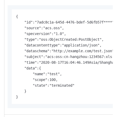
{

    "id":"7adc8c1a-645d-4476-bdef-5d6fb57f****",

    "source":"acs.oss",

    "specversion":"1.0",

    "type":"oss:ObjectCreated:PostObject",

    "datacontenttype":"application/json",

    "dataschema":"http://example.com/test.json",

    "subject":"acs:oss:cn-hangzhou:1234567:xls-pa
    "time":"2020-08-17T16:04:46.149Asia/Shanghai"
    "data":{

        "name":"test",

        "scope":100,

        "state":"terminated"

    }

}