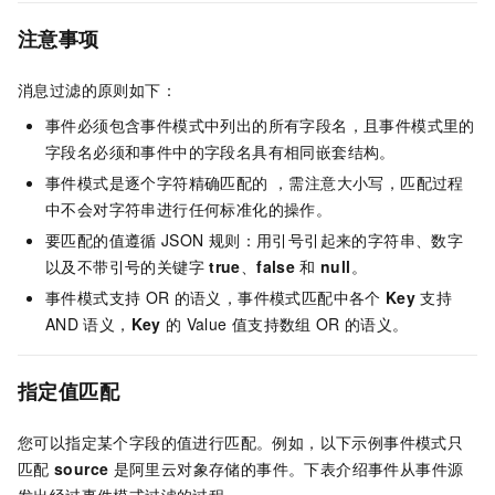
注意事项
消息过滤的原则如下：
事件必须包含事件模式中列出的所有字段名，且事件模式里的
字段名必须和事件中的字段名具有相同嵌套结构。
事件模式是逐个字符精确匹配的 ，需注意大小写，匹配过程
中不会对字符串进行任何标准化的操作。
要匹配的值遵循
JSON
规则：用引号引起来的字符串、数字
以及不带引号的关键字
true
、
false
和
null
。
事件模式支持
OR
的语义，事件模式匹配中各个
Key
支持
AND
语义，
Key
的
Value
值支持数组
OR
的语义。
指定值匹配
您可以指定某个字段的值进行匹配。例如，以下示例事件模式只
匹配
source
是阿里云
对象存储
的事件。下表介绍事件从事件源