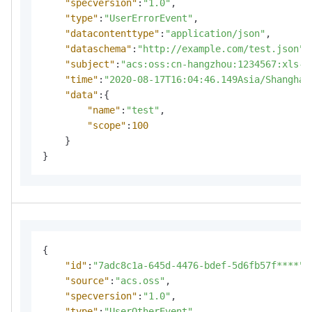
"specversion"
:
"1.0"
,
"type"
:
"UserErrorEvent"
,
"datacontenttype"
:
"application/json"
,
"dataschema"
:
"http://example.com/test.json"
,
"subject"
:
"acs:oss:cn-hangzhou:1234567:xls-p
"time"
:
"2020-08-17T16:04:46.149Asia/Shanghai
"data"
:
{
"name"
:
"test"
,
"scope"
:
100
}
}
{
"id"
:
"7adc8c1a-645d-4476-bdef-5d6fb57f****"
,
"source"
:
"acs.oss"
,
"specversion"
:
"1.0"
,
"type"
:
"UserOtherEvent"
,