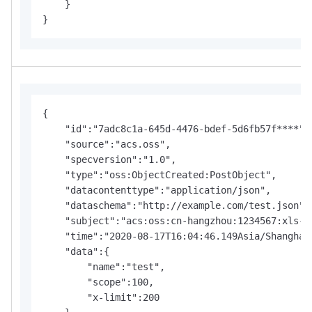
    }

}
{

    "id":"7adc8c1a-645d-4476-bdef-5d6fb57f****",

    "source":"acs.oss",

    "specversion":"1.0",

    "type":"oss:ObjectCreated:PostObject",

    "datacontenttype":"application/json",

    "dataschema":"http://example.com/test.json",

    "subject":"acs:oss:cn-hangzhou:1234567:xls-pa
    "time":"2020-08-17T16:04:46.149Asia/Shanghai"
    "data":{

        "name":"test",

        "scope":100,

        "x-limit":200
