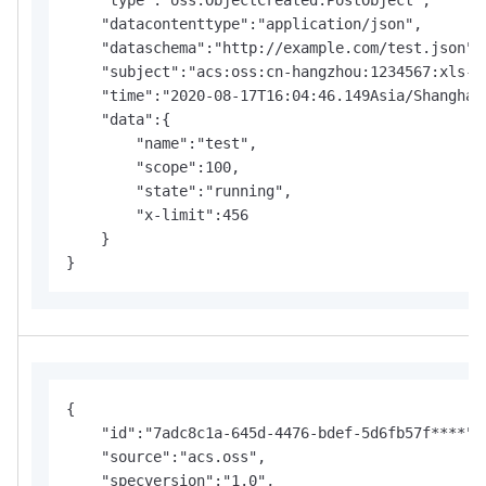
    "type":"oss:ObjectCreated:PostObject",

    "datacontenttype":"application/json",

    "dataschema":"http://example.com/test.json",

    "subject":"acs:oss:cn-hangzhou:1234567:xls-pa
    "time":"2020-08-17T16:04:46.149Asia/Shanghai"
    "data":{

        "name":"test",

        "scope":100,

        "state":"running",

        "x-limit":456

    }

}
{

    "id":"7adc8c1a-645d-4476-bdef-5d6fb57f****",

    "source":"acs.oss",

    "specversion":"1.0",
