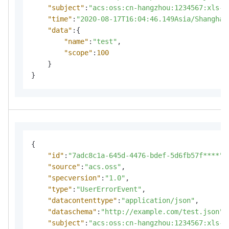
"subject"
:
"acs:oss:cn-hangzhou:1234567:xls-p
"time"
:
"2020-08-17T16:04:46.149Asia/Shanghai
"data"
:
{
"name"
:
"test"
,
"scope"
:
100
}
}
{
"id"
:
"7adc8c1a-645d-4476-bdef-5d6fb57f****"
,
"source"
:
"acs.oss"
,
"specversion"
:
"1.0"
,
"type"
:
"UserErrorEvent"
,
"datacontenttype"
:
"application/json"
,
"dataschema"
:
"http://example.com/test.json"
,
"subject"
:
"acs:oss:cn-hangzhou:1234567:xls-p