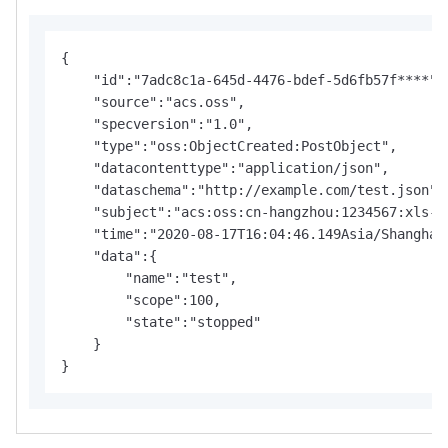
{

    "id":"7adc8c1a-645d-4476-bdef-5d6fb57f****",

    "source":"acs.oss",

    "specversion":"1.0",

    "type":"oss:ObjectCreated:PostObject",

    "datacontenttype":"application/json",

    "dataschema":"http://example.com/test.json",

    "subject":"acs:oss:cn-hangzhou:1234567:xls-pa
    "time":"2020-08-17T16:04:46.149Asia/Shanghai"
    "data":{

        "name":"test",

        "scope":100,

        "state":"stopped"

    }

}