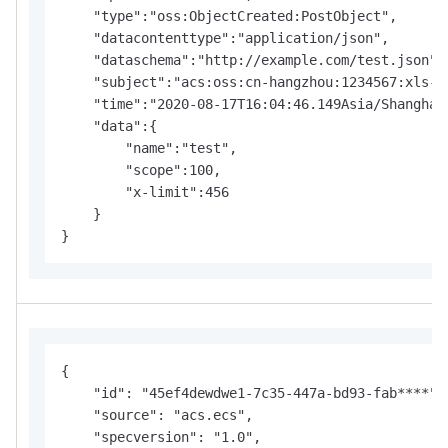
    "type":"oss:ObjectCreated:PostObject",

    "datacontenttype":"application/json",

    "dataschema":"http://example.com/test.json",

    "subject":"acs:oss:cn-hangzhou:1234567:xls-pa
    "time":"2020-08-17T16:04:46.149Asia/Shanghai"
    "data":{

        "name":"test",

        "scope":100,

        "x-limit":456

    }

}
{

    "id": "45ef4dewdwe1-7c35-447a-bd93-fab****",

    "source": "acs.ecs",

    "specversion": "1.0",
