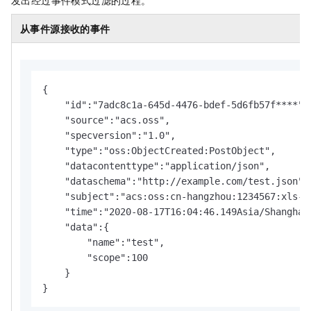
发出经过事件模式过滤的过程。
从事件源接收的事件
{

    "id":"7adc8c1a-645d-4476-bdef-5d6fb57f****",

    "source":"acs.oss",

    "specversion":"1.0",

    "type":"oss:ObjectCreated:PostObject",

    "datacontenttype":"application/json",

    "dataschema":"http://example.com/test.json",

    "subject":"acs:oss:cn-hangzhou:1234567:xls-pa
    "time":"2020-08-17T16:04:46.149Asia/Shanghai"
    "data":{

        "name":"test",

        "scope":100

    }

}