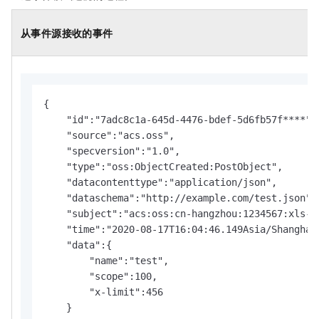
从事件源接收的事件
{

    "id":"7adc8c1a-645d-4476-bdef-5d6fb57f****",

    "source":"acs.oss",

    "specversion":"1.0",

    "type":"oss:ObjectCreated:PostObject",

    "datacontenttype":"application/json",

    "dataschema":"http://example.com/test.json",

    "subject":"acs:oss:cn-hangzhou:1234567:xls-pa
    "time":"2020-08-17T16:04:46.149Asia/Shanghai"
    "data":{

        "name":"test",

        "scope":100,

        "x-limit":456

    }
