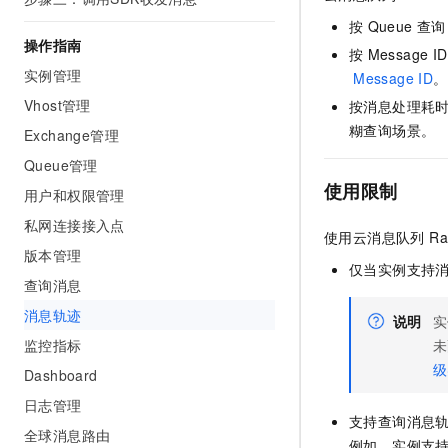
AI 产品 免费试用
网络
安全
云开发大赛
按
Queue
查询
Tableau 订阅
1亿+ 大模型 tokens 和 
操作指南
按
Message ID
可观测
入门学习赛
中间件
AI空中课堂在线直播课
实例管理
140+云产品 免费试用
Message ID
。
大模型服务
上云与迁云
产品新客免费试用，最长1
数据库
Vhost管理
按消息处理耗
生态解决方案
千问AI平台-Token Plan
糊查询场景。
Exchange管理
企业出海
大模型ACA认证体验
大数据计算
助力企业全员 AI 认知与能
Queue管理
行业生态解决方案
政企业务
媒体服务
使用限制
千问AI平台-模型体验
用户和权限管理
开发者生态解决方案
在线体验全尺寸、多种模态
私网连接接入点
企业服务与云通信
使用
云消息队列 Rab
AI 开发和 AI 应用解决
Happy 系列大模型
版本管理
域名与网站
仅当实例支持
查询消息
终端用户计算
消息轨迹
说明
实
监控指标
未
Serverless
大模型解决方案
级
Dashboard
开发工具
快速部署 Dify，高效搭建 
日志管理
支持查询消息
迁移与运维管理
全球消息路由
例如，实例支