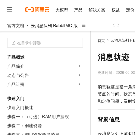
大模型
产品
解决方案
权益
定价
官方文档
云消息队列 RabbitMQ 版
大模型
产品
解决方案
权益
定价
云市场
伙伴
服务
了解阿里云
精选产品
精选解决方案
普惠上云
产品定价
精选商城
成为销售伙伴
售前咨询
为什么选择阿里云
千问AI平台
云消息队列 Rab
首页
了解云产品的定价详情
大模型服务平台百炼
睿译宝，AI翻译排版一
普惠上云 官方力荐
分销伙伴
在线服务
网站建设
什么是云计算
大
大模型服务与应用平台
上传文档即自动完成翻译和
云服务器38元/年起，超
消息轨迹
产品概述
咨询伙伴
多端小程序
技术领先
云上成本管理
售后服务
千问大模型
GLM-5.2：长任务时代
官方推荐返现计划
大模型
产品简介
大模型
精选产品
精选解决方案
Salesforce 国际版订阅
稳定可靠
管理和优化成本
多元化、高性能、安全可靠
推荐新用户得奖励，单订单
更新时间：
2026-06-03
销售伙伴合作计划
动态与公告
自助服务
友盟天域
安全合规
人工智能与机器学习
AI
文本生成
无影云电脑
Hermes Agent，打造
云工开物
产品计费
消息轨迹是指一条
无影生态合作计划
在线服务
观测云
分析师报告
随时随地安全接入的云上超
自主进化，持久记忆，越用
高校专属算力普惠，学生认
计算
互联网应用开发
Qwen3.8-Max
节点的时间、状态
HOT
Salesforce On Alibaba C
工单服务
快速入门
智能体时代全能旗舰模型
Tuya 物联网平台阿里云
研究报告与白皮书
和定位问题，及时
云解析DNS
快速拥有专属 OpenClaw
Consulting Partner 合
大数据
容器
快速入门概述
免费试用
短信专区
蓝凌 OA
Qwen3.7-Plus
AI 大模型销售与服务生
步骤一：（可选）RAM用户授权
现代化应用
存储
天池大赛
背景信息
能看、能想、能动手的多模
云原生大数据计算服务 Max
解决方案免费试用 新老
电子合同
步骤二：创建资源
面向分析的企业级SaaS模
最高领取价值200元试用
安全
网络与CDN
AI 算法大赛
Qwen3-VL-Plus
云消息队列 Rabbit
畅捷通
步骤三：调用SDK收发消息