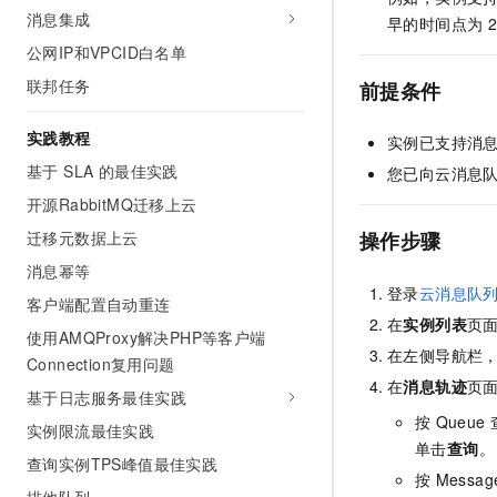
10 分钟在聊天系统中增加
消息集成
专有云
早的时间点为
2
公网IP和VPCID白名单
联邦任务
前提条件
实践教程
实例已支持消
基于 SLA 的最佳实践
您已向
云消息队列
开源RabbitMQ迁移上云
迁移元数据上云
操作步骤
消息幂等
登录
云消息队列 
客户端配置自动重连
在
实例列表
页
使用AMQProxy解决PHP等客户端
在左侧导航栏
Connection复用问题
在
消息轨迹
页
基于日志服务最佳实践
按
Queue
实例限流最佳实践
单击
查询
。
查询实例TPS峰值最佳实践
按
Messag