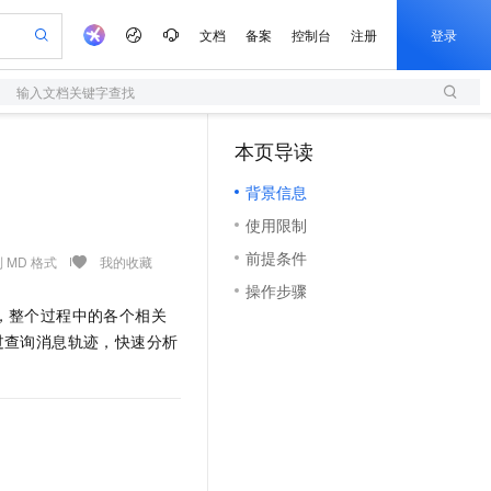
文档
备案
控制台
注册
登录
输入文档关键字查找
验
作计划
器
AI 活动
专业服务
服务伙伴合作计划
开发者社区
加入我们
服务平台百炼
阿里云 OPC 创新助力计划
本页导读
（1）
一站式生成采购清单，支持单品或批量购买
S
可编辑精美 PPT 文稿
S产品伙伴计划（繁花）
峰会
造的大模型服务与应用开发平台
轻量应用服务器
Agency Agents：拥有专属领域专家
AI 生产力先锋
Al MaaS 服务伙伴赋能合作
域名
博文
Careers
至高可申请百万元
背景信息
性可伸缩的云计算服务
 轻松生成专业的 PPT
开启高性价比 AI 编程新体验
先锋实践拓展 AI 生产力的边界
快速构建应用程序和网站，即刻迈出上云第一步
多领域专家智能体,一键组建 AI 虚拟交付团队
Token 补贴，五大权
计划
海大会
伙伴信用分合作计划
商标
问答
社会招聘
使用限制
益加速 OPC 成功
S
帕鲁游戏服务器
数字证书管理服务（原SSL证书）
HappyHorse 打造一站式影视创作平台
飞天发布时刻
HOT
划
备案
电子书
校园招聘
前提条件
联机服务器，轻松开启游戏
视频创作，一键激活电商全链路生产力
全托管，含MySQL、PostgreSQL、SQL Server、MariaDB多引擎
实现全站HTTPS，呈现可信的WEB访问
所见，即是所愿
可视化编排打通从文字构思到成片全链路闭环
 MD 格式
我的收藏
更多支持
划
公司注册
镜像站
操作步骤
视频生成
语音识别与合成
 智能体与工作流应用
短信服务
漫剧工坊：一站式动画创作平台
AI 实训营
，整个过程中的各个相关
合作伙伴培训与认证
划
上云迁移
的智能体编程平台
站生成，高效打造优质广告素材
通过阿里云百炼高效搭建AI应用,助力高效开发
快速生产连贯的高质量长漫剧
从基础到进阶，Agent 创客手把手教你
国内短信简单易用，安全可靠，秒级触达，全球覆盖200+国家和地区。
e-1.1-T2V
Qwen3-TTS-Flash
过查询消息轨迹，快速分析
lScope
我要反馈
查询合作伙伴
畅细腻的高质量视频
离线语音合成大模型，多语言方言自适应，低延迟高稳定
n Alibaba Cloud ISV 合作
代维服务
olarDB
建企业门户网站
大数据开发治理平台 DataWorks
10 分钟搭建微信、支付宝小程序
创新加速
ope
登录合作伙伴管理后台
我要建议
站，无忧落地极速上线
以可视化方式快速构建移动和 PC 门户网站
100%兼容MySQL、PostgreSQL，兼容Oracle，支持集中和分布式
高效部署网站，快速应用到小程序
Data Agent 驱动的一站式 Data+AI 开发治理平台
e-1.1-I2V
Cosyvoice-V3-Flash
安全
畅自然，细节丰富
高表现力语音合成大模型，语音克隆听感自然
我要投诉
上云场景组合购
伴
边界网络安全防护产品
漫剧创作，剧本、分镜、视频高效生成
覆盖90%+业务场景，专享组合折扣价
2V
VPN
Fun-ASR