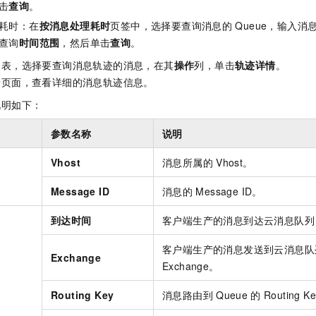
击
查询
。
耗时：在
按消息处理耗时
页签中，选择要查询消息的
Queue，输入
查询
时间范围
，然后单击
查询
。
列表，选择要查询消息轨迹的消息，在其
操作
列，单击
轨迹详情
。
情页面，查看详细的消息轨迹信息。
说明如下：
参数名称
说明
Vhost
消息所属的
Vhost。
Message ID
消息的
Message ID。
到达时间
客户端生产的消息到达
云消息队列 R
客户端生产的消息发送到
云消息队列
Exchange
Exchange。
Routing Key
消息路由到
Queue
的
Routing K