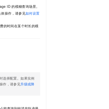
文戏情感细腻自然，动作戏激烈拳拳到肉，实现更强表演能力
支持中英文自由切换，具备更强的噪声鲁棒性
云聚AI 严选权益
SSL 证书
age ID
的模糊查询场景。
，一键激活高效办公新体验
精选AI产品，从模型到应用全链提效
具体操作，请参见
如何设置
堡垒机
AI 用量加速计划
应用
防火墙
、识别商机，让客服更高效、服务更出色。
新老同享，达量后返
花费的时间在某个时长的模
千问办公
主机安全
NEW
的智能体编程平台
一站式AI生产力平台
AI 应用及服务市场
伶鹊
企业级人与Agent协作平台，接入和调度多个数字员工
智能客服平台，对话机器人、对话分析、智能外呼
AI 应用
大模型服务平台百炼 - 全妙
大模型
应用创作平台
多模态内容创作工具，已接入 DeepSeek
自然语言处理
时选择配置。如果实例
数据标注
操作，请参见
升级或降
机器学习
息提取
与 AI 智能体进行实时音视频通话
从文本、图片、视频中提取结构化的属性信息
构建支持视频理解的 AI 音视频实时通话应用
8，那么能查询到的消息轨迹最