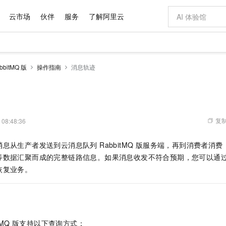
云市场
伙伴
服务
了解阿里云
AI 特惠
数据与 API
成为产品伙伴
企业增值服务
最佳实践
价格计算器
AI 场景体
基础软件
产品伙伴合
阿里云认证
市场活动
配置报价
大模型
bitMQ 版
操作指南
消息轨迹
自助选配和估算价格
步到位
域名与网站
智启 AI 普惠权益
产品生态集成认证中心
企业支持计划
云上春晚
Qwen Audio：打造专属 AI 语音助手
千问官方 MaaS 平台，为开发者和 Agent 而生，新用户赠送 1 亿 + tokens 额度
云服务器 EC
一句话生成原生
AI Coding
阿里云Maa
2026 阿里云
为企业打
数据集
Windows
大模型认证
模型
NEW
NEW
格式还原
值低价云产品抢先购
提供智能易用的域名与建站服务
至高享 1亿+免费 tokens，加速 Al 应用落地
Qwen-Audio-3.0-Realtime 端到端实时语音角色扮演
安全可靠、弹
输入一句话想法,
智能编程，一键
产品生态伙伴
专家技术服务
云上奥运之旅
弹性计算合作
阿里云中企出
手机三要素
宝塔 Linux
全部认证
价格优势
开源旗舰模型
对象存储 OSS
即刻拥有 DeepSeek-V4-Pro
阿里云 OPC 创新助力计划
云数据库 RD
一键部署幻兽
AI 电商营销
产品生态伙伴工作台
企业增值服务台
云栖战略参考
云存储合作计
云栖大会
身份实名认证
CentOS
训练营
推动算力普惠，释放技术红利
的大模型服务
最高返9万
真正可用的 1M 上下文,一次完成代码全链路开发
轻松解锁专属 DeepSeek-V4-Pro
至高百万元 Token 补贴，加速一人公司成长
稳定、安全、高性价比、高性能的云存储服务
一键购买专属
从图文生成到
复制
 08:48:36
云上的中国
数据库合作计
活动全景
短信
Docker
图片和
自进化智能体
人工智能平台 PAI
5 分钟轻松部署专属 QwenPaw
Token Plan 模型订阅计划
Qoder
高效搭建 AI
AI 广告创作
企业成长
大模型
NEW
HOT
信息公告
消息从生产者发送到
云消息队列 RabbitMQ 版
服务端，再到消费者消费
看见新力量
云网络合作计
OCR 文字识别
JAVA
级电脑
越聪明
证享300元代金券
一站式AI开发、训练和推理服务
Qwen3.8-Max 首发尝鲜，限时加量 10 倍，夜间低至2折
从聊天伙伴进化为能主动干活的本地数字员工
面向真实软件
图文、视频一
Kimi-K3
HappyHors
等数据汇聚而成的完整链路信息。如果消息收发不符合预期，您可以通
NEW
魔搭 Mode
loud
服务实践
官网公告
Kimi 最新旗舰模型，长程编程与推理利器
让文字生成流
金融模力时刻
Salesforce O
版
恢复业务。
发票查验
全能环境
Qoder CN
Claude Code + GStack 打造工程团队
千问办公，限时限量积分加倍
云原生数据库 P
低代码高效构
AI 建站
NEW
作计划
计划
创新中心
魔搭 ModelSc
健康状态
让AI从“聊天伙伴”进化为能干活的“数字员工”
覆盖公网/内网、递归/权威、移动APP等全场景解析服务
安装技能 GStack，拥有专属 AI 工程团队
你的AI工作搭子，覆盖日常办公高频场景
基于千问大模型等，支持代码智能生成、研发智能问答
0 代码专业建
客户案例
天气预报查询
操作系统
Deepseek-v4-pro
HappyHors
态合作计划
态智能体模型
旗舰 MoE 大模型，百万上下文与顶尖推理能力
图生视频，流
Compute
同享
容器服务 Kubernetes 版 ACK
万小智 AI 建站低至 15元/月
云防火墙
AI 短剧/漫剧
快递物流查询
WordPress
成为服务伙
高校合作
式云数据仓库
点，立即开启云上创新
提供一站式管理容器应用的 K8s 服务
送.CN域名，送备案服务码
云原生的云上
AI助力短剧
GLM-5.2
Wan2.7-T
MQ 版
支持以下查询方式：
Ubuntu