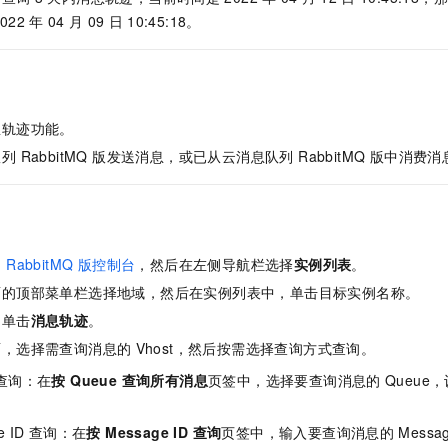
一个 AI 助手
即刻拥有 DeepSeek-R1 满血版
超强辅助，Bol
022
年
04
月
09
日
10:45:18。
在企业官网、通讯软件中为客户提供 AI 客服
多种方案随心选，轻松解锁专属 DeepSeek
息轨迹功能。
 RabbitMQ 版
发送消息，或已从
云消息队列 RabbitMQ 版
中消费消
RabbitMQ 版
控制台
，然后在左侧导航栏选择
实例列表
。
面的顶部菜单栏选择地域，然后在实例列表中，单击目标实例名称。
，单击
消息轨迹
。
面，选择需查询消息的
Vhost，然后按需选择查询方式查询。
查询：在
按 Queue 查询所有消息
页签中，选择要查询消息的
Queue
e ID
查询：在
按 Message ID 查询
页签中，输入要查询消息的
Mess