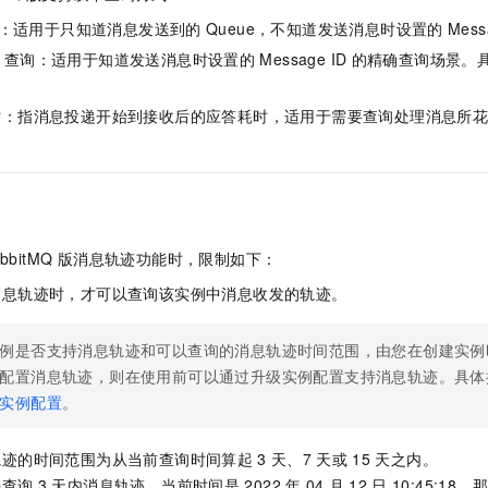
服务生态伙伴
视觉 Coding、空间感知、多模态思考等全面升级
1M上下文，专为长程任务能力而生
云工开物
企业应用
Night Plan 支持 Qwen 3.8-Max
AI 办公
NEW
：适用于只知道消息发送到的
Queue，不知道发送消息时设置的
Mess
Red Hat
30+ 款产品免费体验
夜间 5 折，Qwen/Meoo/TokenPlan 客户专享
AI智能应用
科研合作
查询：适用于知道发送消息时设置的
Message ID
的精确查询场景。
ERP
堂（旗舰版）
SUSE
智能客服
AI 应用构建
大模型原生
CRM
2个月
自动承接线索
时：指消息投递开始到接收后的应答耗时，适用于需要查询处理消息所
建站小程序
Qoder
大模型服务平台百炼-应用模版
OA 办公系统
HOT
NEW
面向真实软件
个人版上线、团队版降价；千问3.8-Max首发发尝鲜
丰富多元化的应用模版和解决方案
力提升
财税管理
模板建站
万有无界
大模型服务平台百炼-智能体
400电话
定制建站
的模型效果
灵活可视化地构建企业级 Agent
bitMQ 版
消息轨迹功能时，限制如下：
方案
广告营销
模板小程序
秒悟
人工智能平台 PAI
消息轨迹时，才可以查询该实例中消息收发的轨迹。
定制小程序
云端极速 AI 
新一代 AI 视频生成模型，深度适配广告营销等场景
AI Native 的算法工程平台，一站式完成建模、训练、推理服务部署
APP 开发
例是否支持消息轨迹和可以查询的消息轨迹时间范围，由您在创建实例
配置消息轨迹，则在使用前可以通过升级实例配置支持消息轨迹。具体
建站系统
实例配置
。
AI 应用
10分钟微调：让0.6B模型媲美235B模型
多模态数据信
依托云原生高可用架构,实现Dify私有化部署
用1%尺寸在特定领域达到大模型90%以上效果
轨迹的时间范围为从当前查询时间算起
3
天、7
天或
15
天之内。
持查询
3
天内消息轨迹，当前时间是
2022
年
04
月
12
日
10:45:1