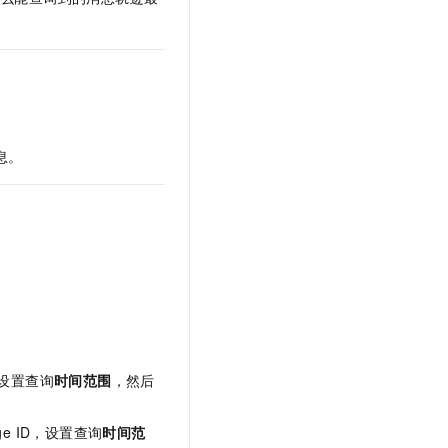
t.diy 一步搞定创意建站
构建大模型应用的安全防护体系
通过自然语言交互简化开发流程,全栈开发支持
通过阿里云安全产品对 AI 应用进行安全防护
息。
，设置查询
时间范围
，然后
age ID，设置查询
时间范