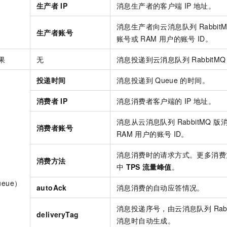
生产者
IP
消息生产者的客户端
IP
地址。
消息生产者向
云消息队列 Rabbit
生产者账号
账号或
RAM
用户的账号
ID。
果
无
消息投递到
云消息队列 RabbitMQ
投递时间
消息投递到
Queue
的时间。
消费者
IP
消息消费者客户端的
IP
地址。
消息从
云消息队列 RabbitMQ 版
消费者账号
RAM
用户的账号
ID。
消息消费时的请求方式。更多消费
消费方法
中
TPS
流量峰值
。
eue）
autoAck
消息消费的自动应答情况。
消息投递序号，由
云消息队列 Rabb
deliveryTag
消息时自动生成。