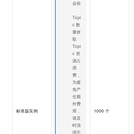
会按
Topi
c
数
量收
取
Topi
c
资
源占
用
费，
为避
免产
生额
外费
标准版实例
用，
1000
个
请及
时清
理不