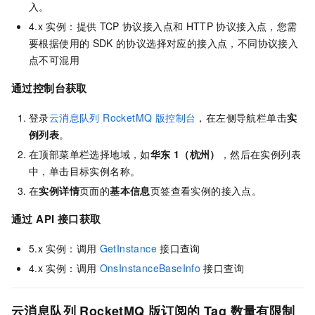
入。
4.x
实例：提供
TCP
协议接入点和
HTTP
协议接入点，您需
要根据使用的
SDK
的协议选择对应的接入点，不同协议接入
点不可混用
通过控制台获取
登录
云消息队列 RocketMQ 版
控制台
，在左侧导航栏单击
实
例列表
。
在顶部菜单栏选择地域，如
华东
1（杭州）
，然后在实例列表
中，单击目标实例名称。
在
实例详情
页面的
基本信息
页签查看实例的接入点。
通过
API
接口获取
5.x
实例：调用
GetInstance
接口查询
4.x
实例：调用
OnsInstanceBaseInfo
接口查询
云消息队列 RocketMQ 版订阅的
Tag
数量有限制