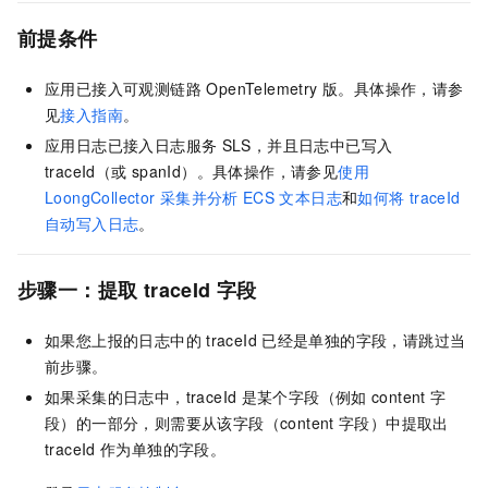
前提条件
应用已接入
可观测链路 OpenTelemetry 版
。具体操作，请参
见
接入指南
。
应用日志已接入日志服务
SLS，并且日志中已写入
traceId（或
spanId）。具体操作，请参见
使用
LoongCollector
采集并分析
ECS
文本日志
和
如何将
traceId
自动写入日志
。
步骤一：提取
traceId
字段
如果您上报的日志中的
traceId
已经是单独的字段，请跳过当
前步骤。
如果采集的日志中，traceId
是某个字段（例如
content
字
段）的一部分，则需要从该字段（content
字段）中提取出
traceId
作为单独的字段。