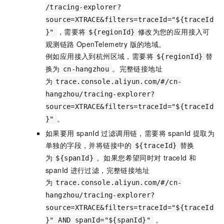
/tracing-explorer?
source=XTRACE&filters=traceId="${traceId
，需要将
修改为您的应用接入
可
}"
${regionId}
观测链路 OpenTelemetry 版
的地域。
例如应用接入到杭州区域，需要将
替
${regionId}
换为
。完整链接地址
cn-hangzhou
为
trace.console.aliyun.com/#/cn-
hangzhou/tracing-explorer?
source=XTRACE&filters=traceId="${traceId
。
}"
如果要用
spanId
过滤调用链，需要将
spanId
提取为
单独的字段，并将链接中的
替换
${traceId}
为
。如果您希望同时对
traceId
和
${spanId}
spanId
进行过滤，完整链接地址
为
trace.console.aliyun.com/#/cn-
hangzhou/tracing-explorer?
source=XTRACE&filters=traceId="${traceId
。
}" AND spanId="${spanId}"