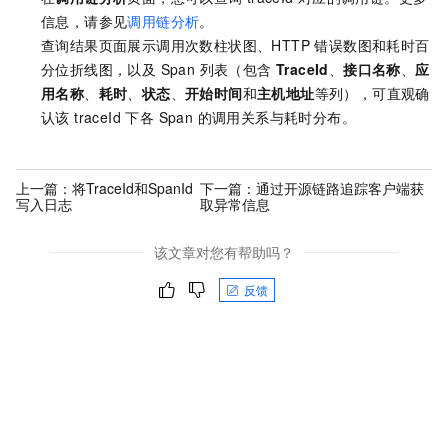
信息，请参见
调用链分析
。
查询结果页面展示调用次数柱状图、HTTP 错误数图和耗时百
分位折线图，以及 Span 列表（包含
TraceId
、
接口名称
、
应
用名称
、
耗时
、
状态
、
开始时间
和
主机地址
等列），可直观确
认该 traceId 下各 Span 的调用关系与耗时分布。
上一篇：
将TraceId和SpanId
下一篇：
通过开源链路追踪客户端获
写入日志
取异常信息
该文章对您有帮助吗？
反馈