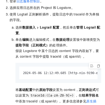
登录
日志服务控制台
。
选择应用日志所在的
Project
和
Logstore。
使用
Logtail
正则解析插件，提取日志中的
traceId
作为单独
的字段。
选择
数据接入
>
Logtail
配置
，然后单击
管理
Logtail
配
置
。
单击
编辑
进入编辑模式，在
数据处理
设置项中新增类型为
提取字段（正则模式）
的处理插件。
假设
Logstore
中某个日志的
content
字段内容如下，要
从
content
字段中提取
traceId（或
spanId）。
2024-05-06 12:12:49.685 [http-nio-9190-exec
将
基础配置
中的
原始字段
设置为
content，
正则表达式
可
以设置为
，在
结果字段名
traceId:([a-zA-Z0-9]+)
中添加
traceId（或
spanId）。更多信息请参见
原生插