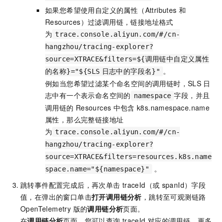
如果您希望使用自定义的属性（Attributes
和
Resources）过滤调用链，链接地址格式
为
trace.console.aliyun.com/#/cn-
hangzhou/tracing-explorer?
source=XTRACE&filters=${调用链中自定义属性
。
的名称}="${SLS
日志中的字段名}"
例如当您希望过滤某个命名空间的调用链时，SLS
日
志中有一个表示命名空间的
字段，并且
namespace
调用链的
Resources
中包含
k8s.namespace.name
属性，那么完整链接地址
为
trace.console.aliyun.com/#/cn-
hangzhou/tracing-explorer?
source=XTRACE&filters=resources.k8s.name
。
space.name="${namespace}"
跳转事件配置完成后，再次单击
traceId（或
spanId）字段
值，在弹出的窗口单击
打开调用链分析
，跳转至
可观测链路
OpenTelemetry 版
的
调用链分析
页面。
在
调用链分析
页面，您可以查询
traceId
对应的调用链。更多