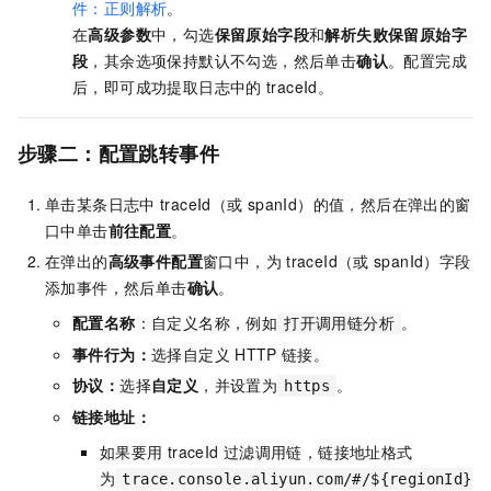
件：正则解析
。
在
高级参数
中，勾选
保留原始字段
和
解析失败保留原始字
段
，其余选项保持默认不勾选，然后单击
确认
。配置完成
后，即可成功提取日志中的
traceId。
步骤二：配置跳转事件
单击某条日志中
traceId（或
spanId）的值，然后在弹出的窗
口中单击
前往配置
。
在弹出的
高级事件配置
窗口中，为
traceId（或
spanId）字段
添加事件，然后单击
确认
。
配置名称
：自定义名称，例如
。
打开调用链分析
事件行为：
选择自定义
HTTP
链接。
协议：
选择
自定义
，并设置为
。
https
链接地址：
如果要用
traceId
过滤调用链，链接地址格式
为
trace.console.aliyun.com/#/${regionId}