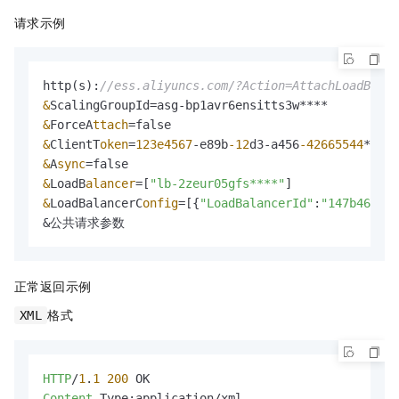
请求示例
http(s):
//ess.aliyuncs.com/?Action=AttachLoadBalan
&
&
ForceA
ttach
=
&
ClientT
oken
=
123e4567
-e89b
-12
d3-a456
-42665544
&
A
sync
=
&
LoadB
alancer
=
[
"lb-2zeur05gfs****"
&
LoadBalancerC
onfig
=
[
{
"LoadBalancerId"
:
"147b46d767
&公共请求参数
正常返回示例
格式
XML
HTTP
/
1
.
1
200
Content
-Type:application/xml
