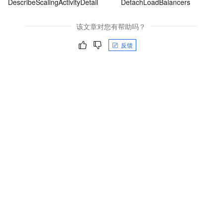
DescribeScalingActivityDetail
DetachLoadBalancers
该文章对您有帮助吗？
反馈