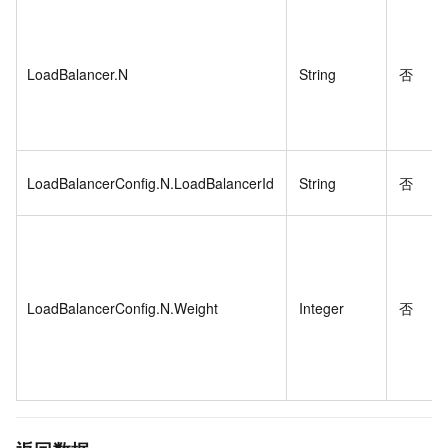
LoadBalancer.N
String
否
LoadBalancerConfig.N.LoadBalancerId
String
否
LoadBalancerConfig.N.Weight
Integer
否