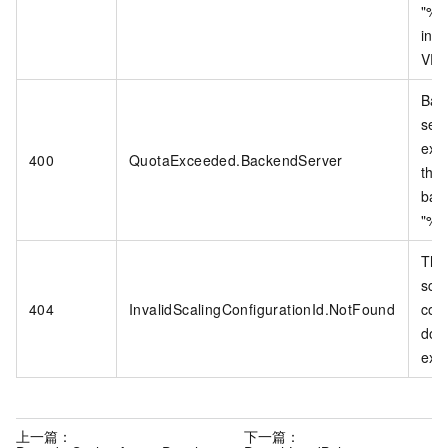
"%s
in 
VPC
Bac
ser
exc
400
QuotaExceeded.BackendServer
the
bal
"%s
The
scal
404
InvalidScalingConfigurationId.NotFound
conf
doe
exis
上一篇：
下一篇：