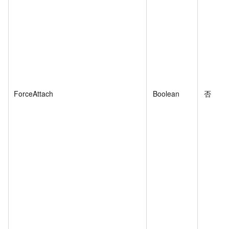
ForceAttach
Boolean
否