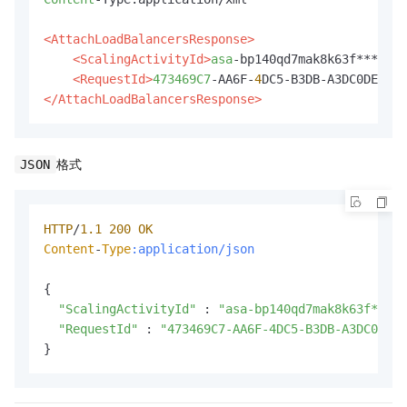
<AttachLoadBalancersResponse>
<ScalingActivityId>
asa
-bp140qd7mak8k63f****</S
<RequestId>
473469C7
-AA6F-
4
</AttachLoadBalancersResponse>
格式
JSON
HTTP
/
1.1
200
OK
Content
-
Type
:application/json
{

"ScalingActivityId"
 : 
"asa-bp140qd7mak8k63f****"
"RequestId"
 : 
"473469C7-AA6F-4DC5-B3DB-A3DC0DE3*
}