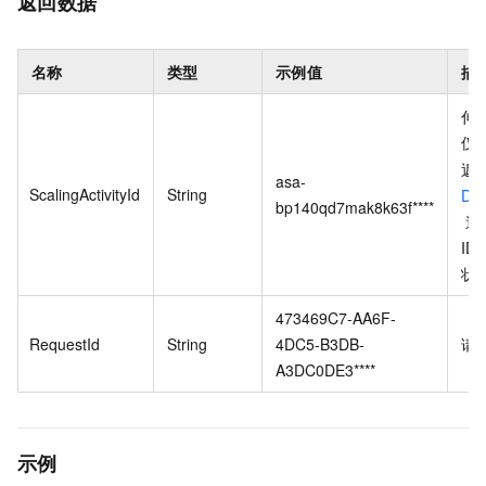
返回数据
名称
类型
示例值
描
伸
仅
返
asa-
ScalingActivityId
String
Des
bp140qd7mak8k63f****
遍
I
状
473469C7-AA6F-
RequestId
String
4DC5-B3DB-
请
A3DC0DE3****
示例