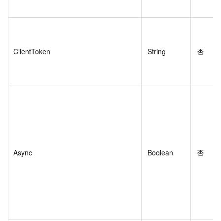
ClientToken
String
否
Async
Boolean
否