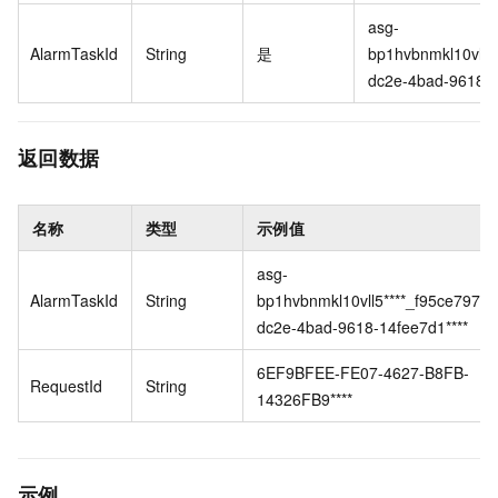
asg-
AlarmTaskId
String
是
bp1hvbnmkl10vll5*
dc2e-4bad-9618-1
返回数据
名称
类型
示例值
asg-
AlarmTaskId
String
bp1hvbnmkl10vll5****_f95ce797-
dc2e-4bad-9618-14fee7d1****
6EF9BFEE-FE07-4627-B8FB-
RequestId
String
14326FB9****
示例