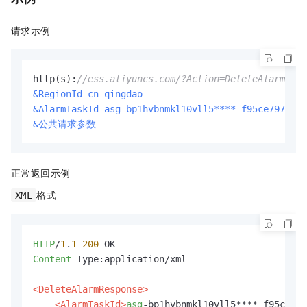
请求示例
http(s):
//ess.aliyuncs.com/?Action=DeleteAlarm
&RegionId=cn-qingdao
&AlarmTaskId=asg-bp1hvbnmkl10vll5****_f95ce797-dc2
&公共请求参数
正常返回示例
格式
XML
HTTP
/
1
.
1
200
Content
-Type:application/xml

<DeleteAlarmResponse>
<AlarmTaskId>
asg
-bp1hvbnmkl10vll5****_f95ce797