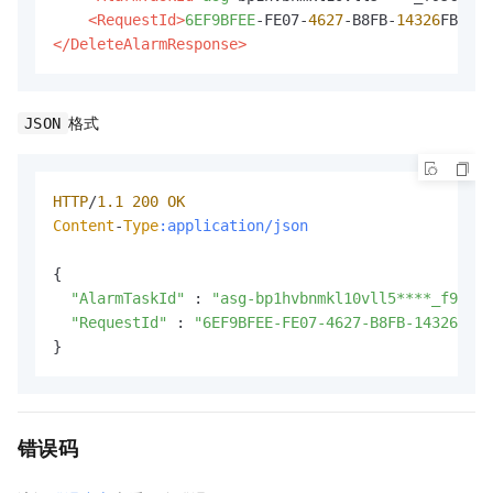
<RequestId>
6EF9BFEE
-FE07-
4627
-B8FB-
14326
</DeleteAlarmResponse>
格式
JSON
HTTP
/
1.1
200
OK
Content
-
Type
:application/json
{

"AlarmTaskId"
 : 
"asg-bp1hvbnmkl10vll5****_f95ce7
"RequestId"
 : 
"6EF9BFEE-FE07-4627-B8FB-14326FB9*
}
错误码