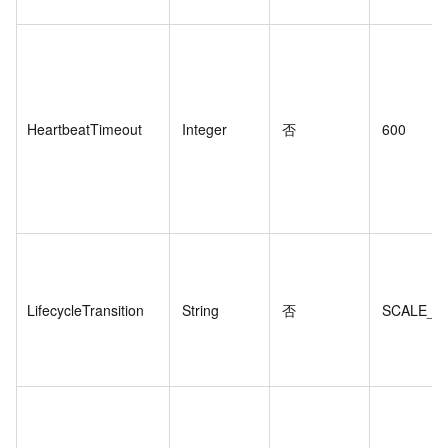
HeartbeatTimeout
Integer
否
600
LifecycleTransition
String
否
SCALE_I