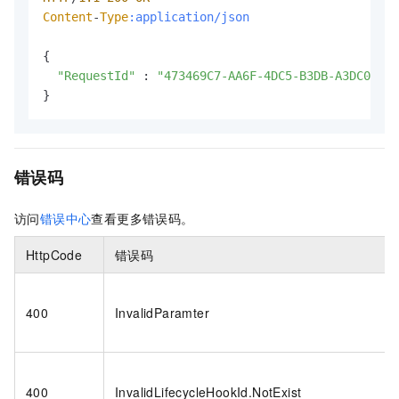
Content
-
Type
:application/json
{

"RequestId"
 : 
"473469C7-AA6F-4DC5-B3DB-A3DC0DE3*
}
错误码
访问
错误中心
查看更多错误码。
HttpCode
错误码
400
InvalidParamter
400
InvalidLifecycleHookId.NotExist