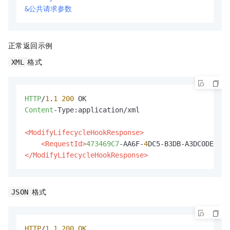
&公共请求参数
正常返回示例
格式
XML
HTTP
/
1
.
1
200
Content
-Type:application/xml

<ModifyLifecycleHookResponse>
<RequestId>
473469C7
-AA6F-
4
</ModifyLifecycleHookResponse>
格式
JSON
HTTP
/
1.1
200
OK