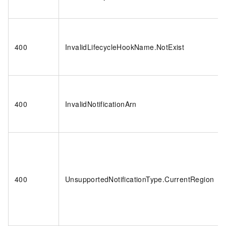
400
InvalidLifecycleHookName.NotExist
400
InvalidNotificationArn
400
UnsupportedNotificationType.CurrentRegion