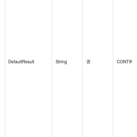
DefaultResult
String
否
CONTINU