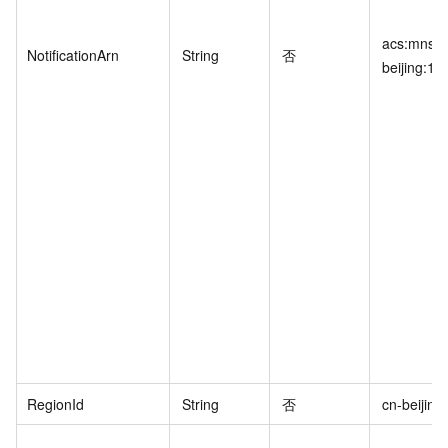
acs:mns:c
NotificationArn
String
否
beijing:1
RegionId
String
否
cn-beijing