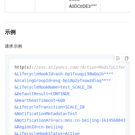
A3DC0DE3****
示例
请求示例
http(s):
//ess.aliyuncs.com/?Action=ModifyLifecycle
&LifecycleHookId=ash-bp1fxuqyi98w0aib****
&ScalingGroupId=asg-bp18p2yfxow2dloq****
&LifecycleHookName=test_SCALE_IN
&DefaultResult=CONTINUE
&HeartbeatTimeout=600
&LifecycleTransition=SCALE_IN
&NotificationMetadata=Test
&NotificationArn=acs:mns:cn-beijing:161456884340**
&RegionId=cn-beijing
&LifecycleHookStatus=Active