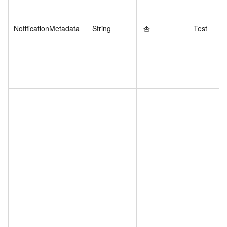
NotificationMetadata
String
否
Test