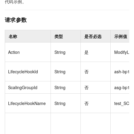
代码示例。
请求参数
名称
类型
是否必选
示例值
Action
String
是
ModifyLif
LifecycleHookId
String
否
ash-bp1fx
ScalingGroupId
String
否
asg-bp18p
LifecycleHookName
String
否
test_SCAL