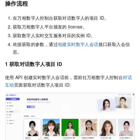
操作流程
在万相数字人控制台获取对话数字人的项目
ID。
获取万相数字人平台颁发的
license。
获取数字人实时交互服务对应的实例
ID。
依据获取的参数，通过
创建实时数字人会话
接口获取入会信
息。
1 获取对话数字人项目
ID
使用
API
创建实时数字人会话前，需前往万相数字人控制台
对话
互动
页面获取对话数字人项目
ID: