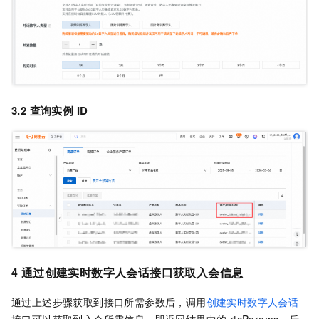
3.2 查询实例
ID
4
通过创建实时数字人会话接口获取入会信息
通过上述步骤获取到接口所需参数后，调用
创建实时数字人会话