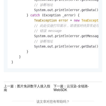
// 诊断地址
            System.out.println(error.getData().get
        } 
catch
 (Exception _error) {

TeaException
error
=
new
TeaException
(
// 此处仅做打印展示，请谨慎对待异常处理，
// 错误 message
            System.out.println(error.getMessage())
// 诊断地址
            System.out.println(error.getData().get
        }        

    }

}
上一篇：
图片免训数字人接入指
下一篇：
云渲染-全链路-
南
WebSDK
该文章对您有帮助吗？