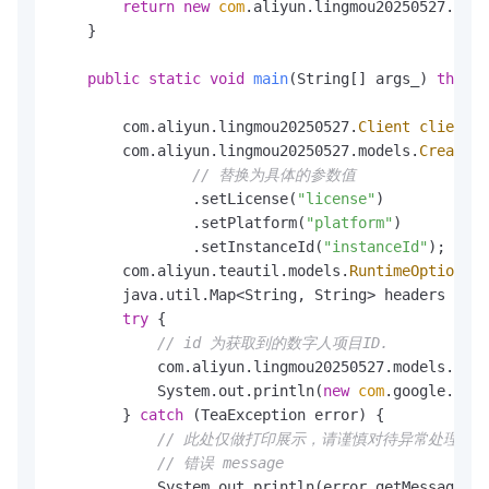
return
new
com
.aliyun.lingmou20250527.Clie
    }

public
static
void
main
(String[] args_)
throws
        com.aliyun.lingmou20250527.
Client
client
=
        com.aliyun.lingmou20250527.models.
CreateCh
// 替换为具体的参数值
                .setLicense(
"license"
)

                .setPlatform(
"platform"
)

                .setInstanceId(
"instanceId"
);

        com.aliyun.teautil.models.
RuntimeOptions
r
        java.util.Map<String, String> headers = 
ne
try
 {

// id 为获取到的数字人项目ID.
            com.aliyun.lingmou20250527.models.
Crea
            System.out.println(
new
com
.google.gson
        } 
catch
 (TeaException error) {

// 此处仅做打印展示，请谨慎对待异常处理，
// 错误 message
            System.out.println(error.getMessage())