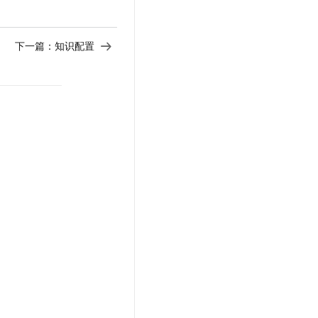
t.diy 一步搞定创意建站
构建大模型应用的安全防护体系
通过自然语言交互简化开发流程,全栈开发支持
通过阿里云安全产品对 AI 应用进行安全防护
下一篇：
知识配置