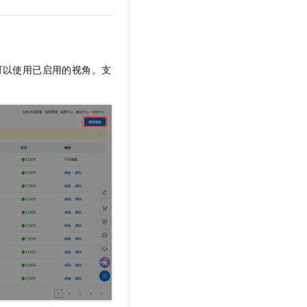
文戏情感细腻自然，动作戏激烈拳拳到肉，实现更强表演能力
支持中英文自由切换，具备更强的噪声鲁棒性
云聚AI 严选权益
SSL 证书
，一键激活高效办公新体验
精选AI产品，从模型到应用全链提效
堡垒机
AI 用量加速计划
应用
防火墙
、识别商机，让客服更高效、服务更出色。
新老同享，达量后返
可以使用已启用的视角。支
千问办公
主机安全
NEW
的智能体编程平台
一站式AI生产力平台
AI 应用及服务市场
伶鹊
企业级人与Agent协作平台，接入和调度多个数字员工
智能客服平台，对话机器人、对话分析、智能外呼
AI 应用
大模型服务平台百炼 - 全妙
大模型
应用创作平台
多模态内容创作工具，已接入 DeepSeek
自然语言处理
数据标注
机器学习
息提取
与 AI 智能体进行实时音视频通话
从文本、图片、视频中提取结构化的属性信息
构建支持视频理解的 AI 音视频实时通话应用