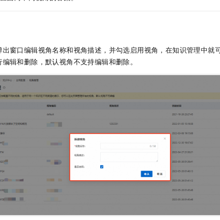
服务生态伙伴
视觉 Coding、空间感知、多模态思考等全面升级
1M上下文，专为长程任务能力而生
云工开物
企业应用
Night Plan 支持 Qwen 3.8-Max
AI 办公
NEW
Red Hat
30+ 款产品免费体验
夜间 5 折，Qwen/Meoo/TokenPlan 客户专享
AI智能应用
科研合作
ERP
堂（旗舰版）
SUSE
智能客服
AI 应用构建
大模型原生
CRM
2个月
自动承接线索
弹出窗口编辑视角名称和视角描述，并勾选启用视角，在知识管理中就
建站小程序
行编辑和删除，默认视角不支持编辑和删除。
Qoder
大模型服务平台百炼-应用模版
OA 办公系统
HOT
NEW
面向真实软件
个人版上线、团队版降价；千问3.8-Max首发发尝鲜
丰富多元化的应用模版和解决方案
力提升
财税管理
模板建站
万有无界
大模型服务平台百炼-智能体
400电话
定制建站
的模型效果
灵活可视化地构建企业级 Agent
方案
广告营销
模板小程序
秒悟
人工智能平台 PAI
定制小程序
云端极速 AI 
新一代 AI 视频生成模型，深度适配广告营销等场景
AI Native 的算法工程平台，一站式完成建模、训练、推理服务部署
APP 开发
建站系统
AI 应用
10分钟微调：让0.6B模型媲美235B模型
多模态数据信
依托云原生高可用架构,实现Dify私有化部署
用1%尺寸在特定领域达到大模型90%以上效果