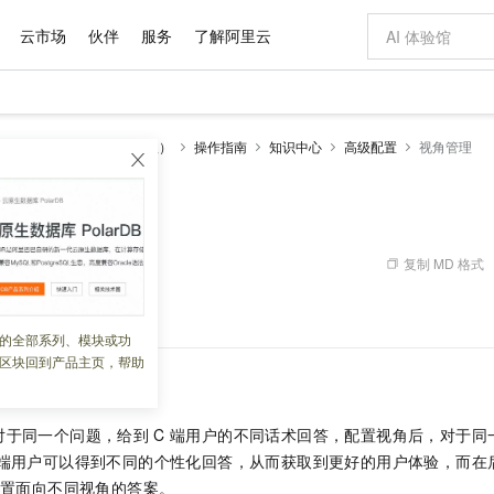
云市场
伙伴
服务
了解阿里云
AI 特惠
数据与 API
成为产品伙伴
企业增值服务
最佳实践
价格计算器
AI 场景体
基础软件
产品伙伴合
阿里云认证
市场活动
配置报价
大模型
人
智能对话机器人（旧版）
操作指南
知识中心
高级配置
视角管理
自助选配和估算价格
新方式
域名与网站
睿译宝，AI翻译排版一步到位
智启 AI 普惠权益
产品生态集成认证中心
企业支持计划
云上春晚
千问官方 MaaS 平台，为开发者和 Agent 而生，新用户赠送 1 亿 + tokens 额度
云服务器 EC
Qwen Aud
AI Coding
阿里云Maa
2026 阿里云
为企业打
数据集
Windows
大模型认证
模型
NEW
NEW
交付可用成果
值低价云产品抢先购
提供智能易用的域名与建站服务
上传文档即自动完成翻译和格式还原
至高享 1亿+免费 tokens，加速 Al 应用落地
安全可靠、弹
智能编程，一键
产品生态伙伴
专家技术服务
云上奥运之旅
弹性计算合作
阿里云中企出
手机三要素
宝塔 Linux
全部认证
价格优势
有专属领域专家
对象存储 OSS
GLM-5.2：长任务时代开源旗舰模型
阿里云 OPC 创新助力计划
云数据库 RD
即刻拥有 DeepS
AI 电商营销
产品生态伙伴工作台
企业增值服务台
云栖战略参考
云存储合作计
云栖大会
身份实名认证
CentOS
训练营
推动算力普惠，释放技术红利
的大模型服务
最高返9万
多领域专家智能体,一键组建 AI 虚拟交付团队
至高百万元 Token 补贴，加速一人公司成长
稳定、安全、高性价比、高性能的云存储服务
真正可用的 1M 上下文,一次完成代码全链路开发
轻松解锁专属 Dee
从图文生成到
复制 MD 格式
 02:44:53
云上的中国
数据库合作计
活动全景
短信
Docker
图片和
站式影视创作平台
人工智能平台 PAI
Hermes Agent，打造自进化智能体
Token Plan 模型订阅计划
Qoder
5 分钟轻松部署
AI 广告创作
企业成长
大模型
NEW
信息公告
新建及管理操作。
看见新力量
云网络合作计
OCR 文字识别
JAVA
级电脑
证享300元代金券
可视化编排打通从文字构思到成片全链路闭环
一站式AI开发、训练和推理服务
自主进化，持久记忆，越用越聪明
Qwen3.8-Max 首发尝鲜，限时加量 10 倍，夜间低至2折
面向真实软件
图文、视频一
的全部系列、模块或功
Kimi-K3
HappyHors
NEW
魔搭 Mode
loud
服务实践
官网公告
区块回到产品主页，帮助
Kimi 最新旗舰模型，长程编程与推理利器
让文字生成流
金融模力时刻
Salesforce O
版
发票查验
全能环境
Qoder CN
Claude Code + GStack 打造工程团队
千问办公，限时限量积分加倍
云原生数据库 P
低代码高效构
AI 建站
NEW
作计划
计划
创新中心
魔搭 ModelSc
健康状态
让AI从“聊天伙伴”进化为能干活的“数字员工”
覆盖公网/内网、递归/权威、移动APP等全场景解析服务
安装技能 GStack，拥有专属 AI 工程团队
你的AI工作搭子，覆盖日常办公高频场景
基于千问大模型等，支持代码智能生成、研发智能问答
0 代码专业建
客户案例
天气预报查询
操作系统
Deepseek-v4-pro
HappyHors
态合作计划
对于同一个问题，给到
C
端用户的不同话术回答，配置视角后，对于同
态智能体模型
旗舰 MoE 大模型，百万上下文与顶尖推理能力
图生视频，流
Compute
同享
容器服务 Kubernetes 版 ACK
万小智 AI 建站低至 15元/月
云防火墙
AI 短剧/漫剧
快递物流查询
WordPress
成为服务伙
高校合作
端用户可以得到不同的个性化回答，从而获取到更好的用户体验，而在
式云数据仓库
点，立即开启云上创新
提供一站式管理容器应用的 K8s 服务
送.CN域名，送备案服务码
云原生的云上
AI助力短剧
GLM-5.2
Wan2.7-T
置面向不同视角的答案。
Ubuntu