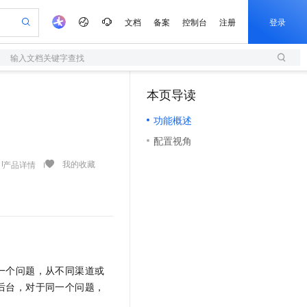
文档
备案
控制台
注册
登录
输入文档关键字查找
验
作计划
器
AI 活动
专业服务
服务伙伴合作计划
开发者社区
加入我们
服务平台百炼
阿里云 OPC 创新助力计划
本页导读
（1）
一站式生成采购清单，支持单品或批量购买
S
io：打造专属 AI 语音助手
S产品伙伴计划（繁花）
峰会
造的大模型服务与应用开发平台
轻量应用服务器
一句话生成原生可编辑精美 PPT 文稿
AI 生产力先锋
Al MaaS 服务伙伴赋能合作
域名
博文
Careers
至高可申请百万元
功能概述
性可伸缩的云计算服务
开启高性价比 AI 编程新体验
Qwen-Audio-3.0-Realtime 端到端实时语音角色扮演
输入一句话想法, 轻松生成专业的 PPT
先锋实践拓展 AI 生产力的边界
快速构建应用程序和网站，即刻迈出上云第一步
Token 补贴，五大权
计划
海大会
伙伴信用分合作计划
商标
问答
社会招聘
配置视角
益加速 OPC 成功
S
eek-V4-Pro
数字证书管理服务（原SSL证书）
一键部署幻兽帕鲁游戏服务器
飞天发布时刻
HOT
划
备案
电子书
校园招聘
pSeek-V4-Pro
视频创作，一键激活电商全链路生产力
全托管，含MySQL、PostgreSQL、SQL Server、MariaDB多引擎
实现全站HTTPS，呈现可信的WEB访问
一键购买专属联机服务器，轻松开启游戏
所见，即是所愿
我的收藏
产品详情
更多支持
划
公司注册
镜像站
视频生成
语音识别与合成
专属 QwenPaw
短信服务
漫剧工坊：一站式动画创作平台
AI 实训营
HOT
合作伙伴培训与认证
划
上云迁移
的智能体编程平台
站生成，高效打造优质广告素材
从聊天伙伴进化为能主动干活的本地数字员工
快速生产连贯的高质量长漫剧
从基础到进阶，Agent 创客手把手教你
国内短信简单易用，安全可靠，秒级触达，全球覆盖200+国家和地区。
e-1.1-T2V
Qwen3-TTS-Flash
lScope
我要反馈
查询合作伙伴
畅细腻的高质量视频
离线语音合成大模型，多语言方言自适应，低延迟高稳定
n Alibaba Cloud ISV 合作
代维服务
olarDB
建企业门户网站
大数据开发治理平台 DataWorks
10 分钟搭建微信、支付宝小程序
创新加速
ope
登录合作伙伴管理后台
我要建议
站，无忧落地极速上线
以可视化方式快速构建移动和 PC 门户网站
100%兼容MySQL、PostgreSQL，兼容Oracle，支持集中和分布式
高效部署网站，快速应用到小程序
Data Agent 驱动的一站式 Data+AI 开发治理平台
e-1.1-I2V
Cosyvoice-V3-Flash
安全
一个问题，从不同渠道或
畅自然，细节丰富
高表现力语音合成大模型，语音克隆听感自然
我要投诉
上云场景组合购
伴
后台，对于同一个问题，
边界网络安全防护产品
漫剧创作，剧本、分镜、视频高效生成
覆盖90%+业务场景，专享组合折扣价
2V
VPN
Fun-ASR