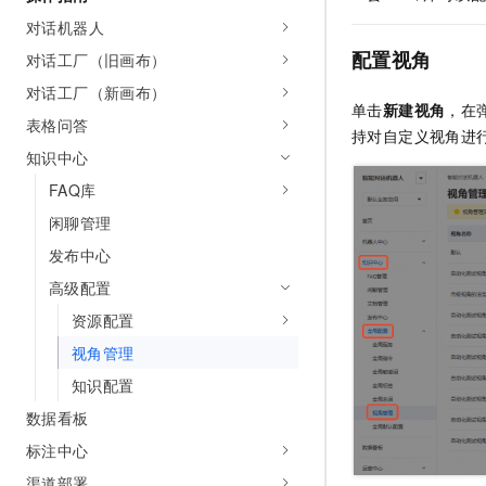
AI 产品 免费试用
网络
安全
云开发大赛
对话机器人
Tableau 订阅
1亿+ 大模型 tokens 和 
配置视角
对话工厂（旧画布）
可观测
入门学习赛
中间件
AI空中课堂在线直播课
140+云产品 免费试用
对话工厂（新画布）
大模型服务
上云与迁云
产品新客免费试用，最长1
单击
新建视角
，在
数据库
表格问答
生态解决方案
持对自定义视角进
千问AI平台-Token Plan
企业出海
大模型ACA认证体验
知识中心
大数据计算
助力企业全员 AI 认知与能
行业生态解决方案
FAQ库
政企业务
媒体服务
千问AI平台-模型体验
开发者生态解决方案
闲聊管理
在线体验全尺寸、多种模态
企业服务与云通信
发布中心
AI 开发和 AI 应用解决
Happy 系列大模型
高级配置
域名与网站
资源配置
终端用户计算
视角管理
Serverless
大模型解决方案
知识配置
数据看板
开发工具
快速部署 Dify，高效搭建 
标注中心
迁移与运维管理
渠道部署