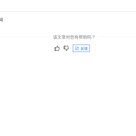
一个 AI 助手
即刻拥有 DeepSeek-R1 满血版
超强辅助，Bol
在企业官网、通讯软件中为客户提供 AI 客服
多种方案随心选，轻松解锁专属 DeepSeek
词
该文章对您有帮助吗？
反馈