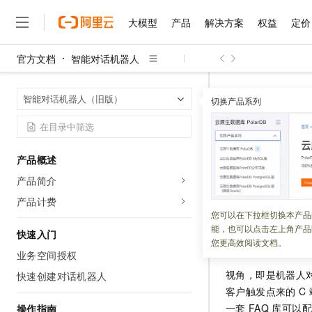
大模型
产品
解决方案
权益
定价
官方文档
智能对话机器人
大模型
产品
解决方案
权益
定价
云市场
伙伴
服务
了解阿里云
精选产品
精选解决方案
普惠上云
产品定价
精选商城
成为销售伙伴
售前咨询
为什么选择阿里云
千问AI平台
智能对话机器
首页
智能对话机器人（旧版）
了解云产品的定价详情
切换产品系列
大模型服务平台百炼
千问办公，解锁你的工作
普惠上云 官方力荐
分销伙伴
在线服务
网站建设
什么是云计算
大
大模型服务与应用平台
企业级Agent产品，直接
云服务器38元/年起，超
视角管理
咨询伙伴
多端小程序
技术领先
云上成本管理
售后服务
千问大模型
Agency Agents：拥
官方推荐返现计划
大模型
大模型
精选产品
精选解决方案
Salesforce 国际版订阅
稳定可靠
产品概述
管理和优化成本
多元化、高性能、安全可靠
推荐新用户得奖励，单订单
更新时间：
2025-05-16
销售伙伴合作计划
自助服务
产品简介
友盟天域
安全合规
人工智能与机器学习
AI
文本生成
无影云电脑
HappyHorse 打造一
云工开物
本文介绍了视角的
无影生态合作计划
在线服务
产品计费
观测云
分析师报告
随时随地安全接入的云上超
高校专属算力普惠，学生认
计算
互联网应用开发
您可以在下拉框切换本产品
Qwen3.8-Max
HOT
Salesforce On Alibaba C
工单服务
能，也可以点击左上角产品
智能体时代全能旗舰模型
Tuya 物联网平台阿里云
研究报告与白皮书
快速入门
云解析DNS
快速拥有专属 OpenClaw
Consulting Partner 合
功能概述
大数据
容器
您更高效阅读文档。
免费试用
短信专区
业务空间授权
蓝凌 OA
Qwen3.7-Plus
AI 大模型销售与服务生
现代化应用
存储
天池大赛
视角，即是机器人
能看、能想、能动手的多模
快速创建对话机器人
云原生大数据计算服务 Max
解决方案免费试用 新老
电子合同
客户触发点来的
C
面向分析的企业级SaaS模
最高领取价值200元试用
安全
网络与CDN
AI 算法大赛
Qwen3-VL-Plus
一套
FAQ
库可以配
操作指南
畅捷通