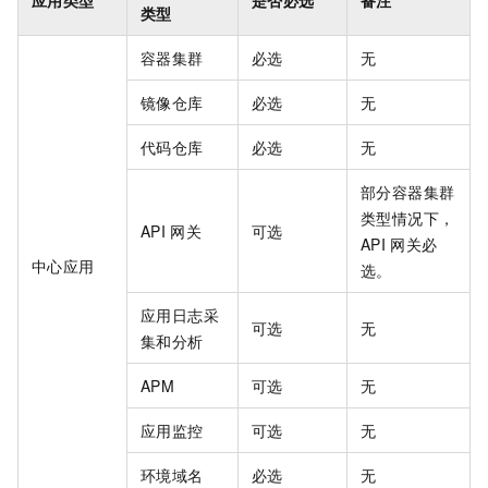
应用类型
是否必选
备注
类型
容器集群
必选
无
镜像仓库
必选
无
代码仓库
必选
无
部分容器集群
类型情况下，
API
网关
可选
API
网关必
中心应用
选。
应用日志采
可选
无
集和分析
APM
可选
无
应用监控
可选
无
环境域名
必选
无