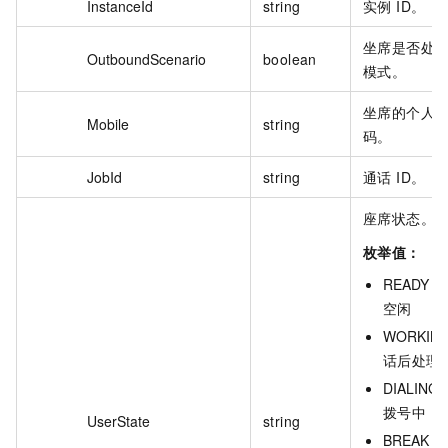
InstanceId
string
实例 ID。
坐席是否处
OutboundScenario
boolean
模式。
坐席的个人
Mobile
string
码。
JobId
string
通话 ID。
座席状态。
枚举值：
READY :
空闲
WORKING
话后处理
DIALING :
拨号中
UserState
string
BREAK :