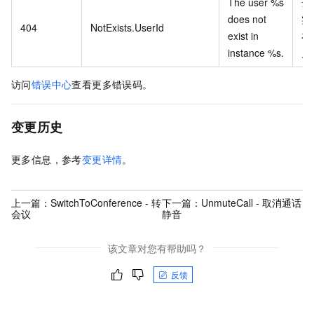
The user %s
云
does not
实
404
NotExists.UserId
exist in
在
instance %s.
户
访问
错误中心
查看更多错误码。
变更历史
更多信息，参考
变更详情
。
上一篇：
SwitchToConference - 转
下一篇：
UnmuteCall - 取消通话
会议
静音
该文章对您有帮助吗？
反馈