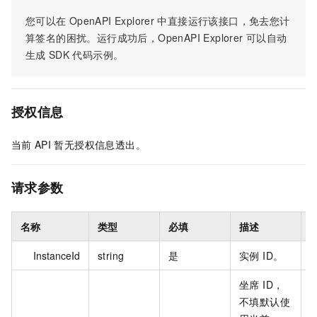
您可以在
OpenAPI Explorer
中直接运行该接口，免去您计
算签名的困扰。运行成功后，OpenAPI Explorer
可以自动
生成
SDK
代码示例。
授权信息
当前
API
暂无授权信息透出。
请求参数
名称
类型
必填
描述
InstanceId
string
是
实例 ID。
c
坐席 ID，
不填默认使