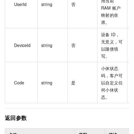
用当前
a
UserId
string
否
RAM 账户
t
映射的坐
席。
设备 ID，
无意义，可
DeviceId
string
否
d
以随便填
写。
小休状态
码，客户可
Code
string
是
以自定义任
l
何小休状
态。
返回参数