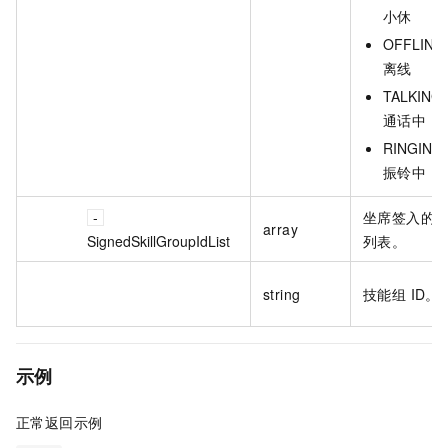
小休
OFFLINE 
离线
TALKING 
通话中
RINGING 
振铃中
坐席签入的技
array
SignedSkillGroupIdList
列表。
string
技能组 ID。
示例
正常返回示例