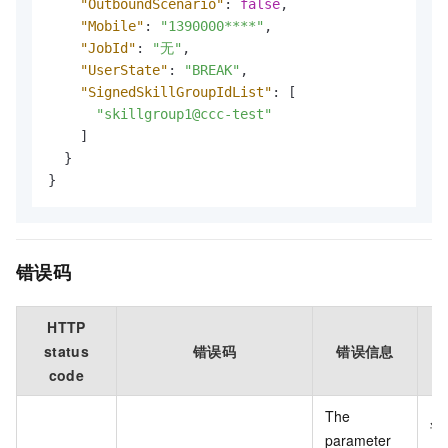
"OutboundScenario"
:
false
,
"Mobile"
:
"1390000****"
,
"JobId"
:
"无"
,
"UserState"
:
"BREAK"
,
"SignedSkillGroupIdList"
:
[
"skillgroup1@ccc-test"
]
}
}
错误码
HTTP
status
错误码
错误信息
code
The
该
parameter