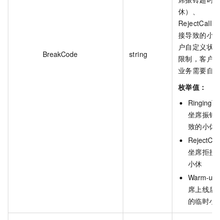
休）、
RejectCal
接导致的小
户自定义状
BreakCode
string
限制，客户
业务需要自
枚举值：
RingingTi
坐席振铃
致的小休
RejectCall
坐席拒接
小休
Warm-up 
席上线后
的临时小