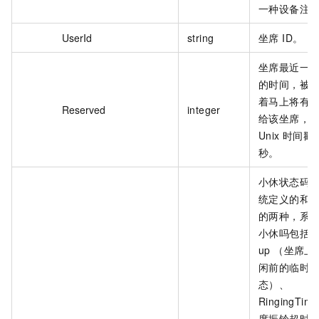
一种设备注
UserId
string
坐席 ID。
坐席最近一
的时间，被
着马上将有
Reserved
integer
给该坐席，
Unix 时间
秒。
小休状态码
统定义的和
的两种，系
小休吗包括：W
up （坐席
闲前的临时
态）、
RingingTim
席振铃超时