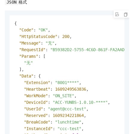
格式
JSON
{
"Code"
:
"OK"
,
"HttpStatusCode"
:
200
,
"Message"
:
"无"
,
"RequestId"
:
"B59382D2-5755-4C6D-861F-FA2AAD8F89
"Params"
:
[
"无"
]
,
"Data"
:
{
"Extension"
:
"8001****"
,
"Heartbeat"
:
1609249563836
,
"WorkMode"
:
"ON_SITE"
,
"DeviceId"
:
"ACC-YUNBS-1.0.10-****"
,
"UserId"
:
"agent@ccc-test"
,
"Reserved"
:
1609234221864
,
"BreakCode"
:
"lunchtime"
,
"InstanceId"
:
"ccc-test"
,