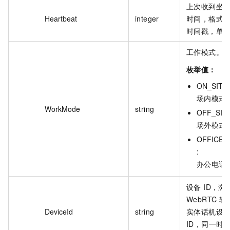
上次收到坐
Heartbeat
integer
时间，格式为 
时间戳，单
工作模式。
枚举值：
ON_SITE 
场内模式
WorkMode
string
OFF_SITE
场外模式
OFFICE_
:
办公电话
设备 ID，浏
WebRTC 
DeviceId
string
实体话机设
ID，同一时