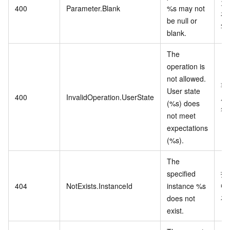
为
400
Parameter.Blank
%s may not
有
be null or
字
blank.
The
operation is
not allowed.
非
User state
400
InvalidOperation.UserState
用
(%s) does
符
not meet
expectations
(%s).
The
specified
指
404
NotExists.InstanceId
instance %s
中
does not
存
exist.