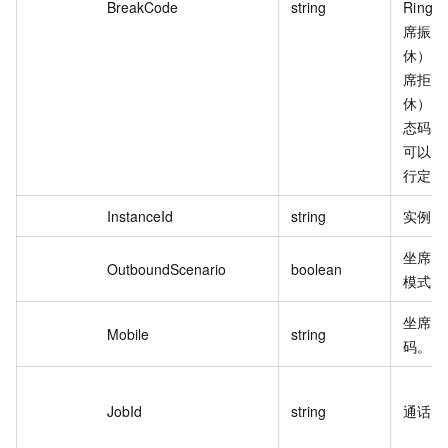
BreakCode
string
Ringi
席振铃
休）、R
席拒接
休）。
态码没
可以根
行定义
InstanceId
string
实例 I
坐席是
OutboundScenario
boolean
模式。
坐席的
Mobile
string
码。
JobId
string
通话 I