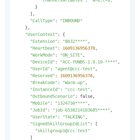
        }

      ],

"CallType"
: 
"INBOUND"
    },

"UserContext"
: {

"Extension"
: 
"8032****"
,

"Heartbeat"
: 
1609136956378
,

"WorkMode"
: 
"ON_SITE"
,

"DeviceId"
: 
"ACC-YUNBS-1.0.10-****"
,

"UserId"
: 
"agent@ccc-test"
,

"Reserved"
: 
1609136956378
,

"BreakCode"
: 
"Warm-up"
,

"InstanceId"
: 
"ccc-test"
,

"OutboundScenario"
: false,

"Mobile"
: 
"1324730****"
,

"JobId"
: 
"job-6538214103685****"
,

"UserState"
: 
"TALKING"
,

"SignedSkillGroupIdList"
: [

"skillgroup1@ccc-test"
      ]
