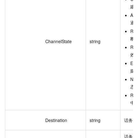
建
AN
通
RE
断
ChannelState
string
RE
效
EA
媒
NO
态
RI
中
Destination
string
话务通
话务通