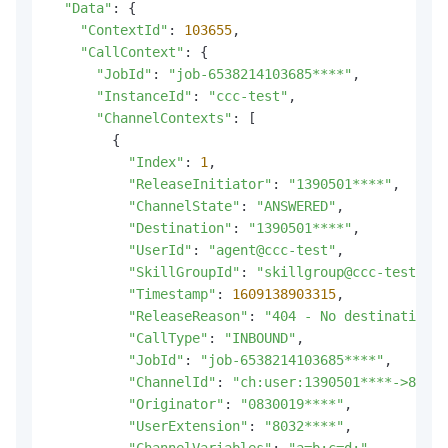
"Data"
: {

"ContextId"
: 
103655
,

"CallContext"
: {

"JobId"
: 
"job-6538214103685****"
,

"InstanceId"
: 
"ccc-test"
,

"ChannelContexts"
: [

        {

"Index"
: 
1
,

"ReleaseInitiator"
: 
"1390501****"
,

"ChannelState"
: 
"ANSWERED"
,

"Destination"
: 
"1390501****"
,

"UserId"
: 
"agent@ccc-test"
,

"SkillGroupId"
: 
"skillgroup@ccc-test"
,

"Timestamp"
: 
1609138903315
,

"ReleaseReason"
: 
"404 - No destination"
,

"CallType"
: 
"INBOUND"
,

"JobId"
: 
"job-6538214103685****"
,

"ChannelId"
: 
"ch:user:1390501****->8032*
"Originator"
: 
"0830019****"
,

"UserExtension"
: 
"8032****"
,

"ChannelVariables"
: 
"a=b;c=d;"