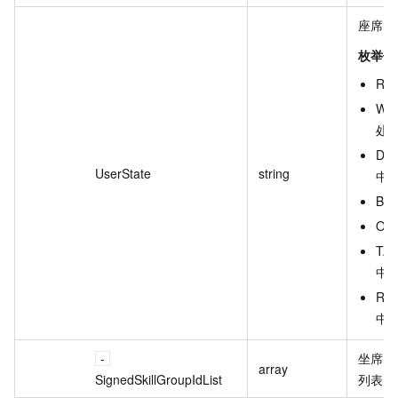
座席状
枚举值
RE
WO
处
DIA
UserState
string
中
BR
OF
TA
中
RI
中
坐席签
array
SignedSkillGroupIdList
列表。