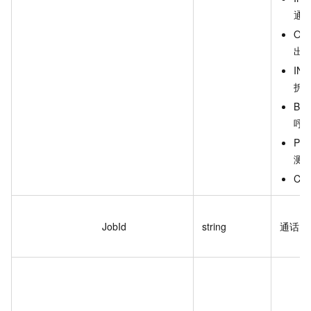
通
OU
出
IN
拆
BA
呼
PRE
测
CO
JobId
string
通话 I