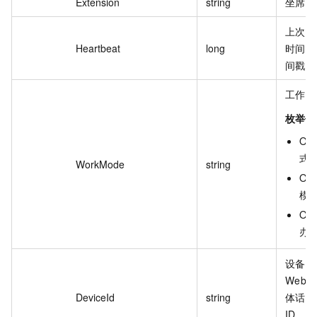
Extension
string
坐席分
上次收
Heartbeat
long
时间，格
间戳，
工作模
枚举值
ON
式
WorkMode
string
OF
模
OF
办
设备 
Web
DeviceId
string
体话机
ID，