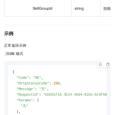
SkillGroupId
string
技能组 
示例
正常返回示例
格式
JSON
{

"Code"
: 
"OK"
,

"HttpStatusCode"
: 
200
,

"Message"
: 
"无"
,

"RequestId"
: 
"EEEE671A-3E24-4A04-81E6-6C4F5B39DF
"Params"
: [

"无"
  ],
