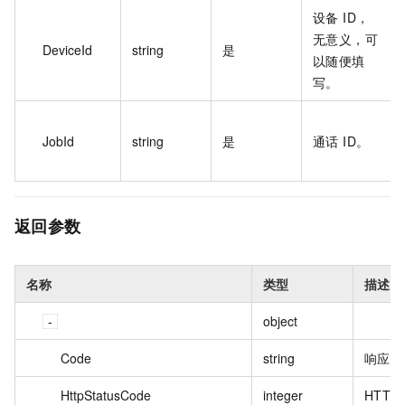
设备 ID，
无意义，可
DeviceId
string
是
以随便填
写。
JobId
string
是
通话 ID。
返回参数
名称
类型
描述
object
Code
string
响应码
HttpStatusCode
integer
HTTP