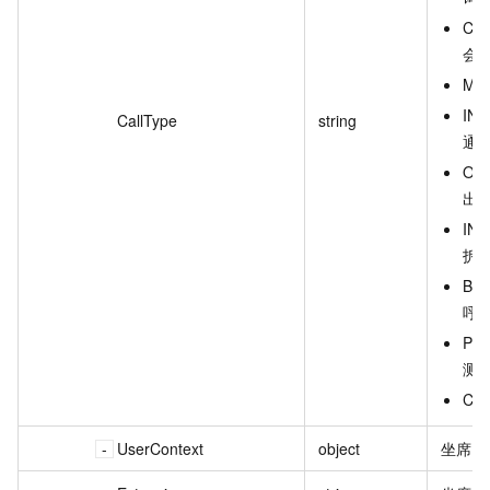
CO
会
MO
IN
CallType
string
通
OU
出
IN
拆
BA
呼
PRE
测
CO
UserContext
object
坐席上