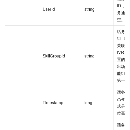
ID，
UserId
string
务通道
空。
话务通
组 I
关联的
IVR
SkillGroupId
string
置的技
出场景
能组 
第一个
话务通
态变化
Timestamp
long
式是 U
位毫秒
话务通