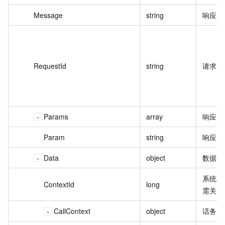
Message
string
响应信
RequestId
string
请求 I
Params
array
响应参
Param
string
响应参
Data
object
数据。
系统自
ContextId
long
需关心
CallContext
object
话务上