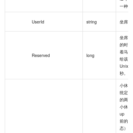
一种设
UserId
string
坐席 I
坐席最
的时间
着马上
Reserved
long
给该坐
Unix
秒。
小休状
统定义
的两种
小休吗
up 
前的临
态）、