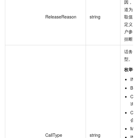
因，表
道为什
ReleaseReason
string
取值来自
定义的
户参考 
挂断原
话务通
型。
枚举值
IN
BA
CO
询
CO
会
MO
CallType
string
IN