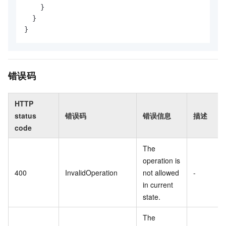
    }

  }

}
错误码
HTTP
status
错误码
错误信息
描述
code
The
operation is
400
InvalidOperation
not allowed
-
in current
state.
The