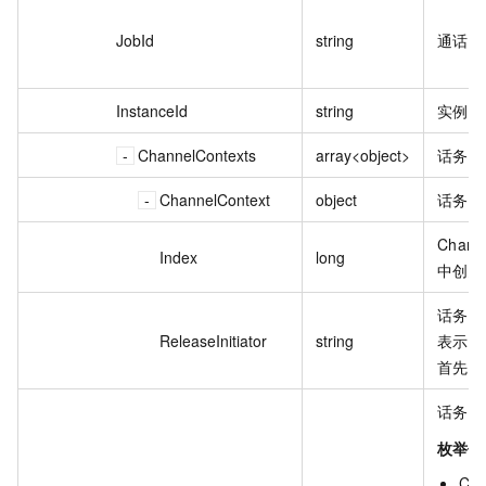
JobId
string
通话 I
InstanceId
string
实例 I
ChannelContexts
array<object>
话务通
ChannelContext
object
话务通
Chan
Index
long
中创建
话务通
ReleaseInitiator
string
表示该
首先发
话务通
枚举值
CR