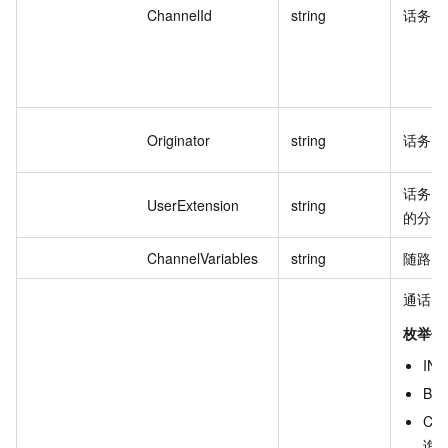
ChannelId
string
话务通
Originator
string
话务通
话务通
UserExtension
string
的分机
ChannelVariables
string
随路数
通话类
枚举值
IN
BA
CO
询