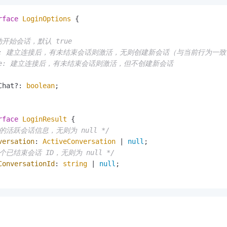
rface
LoginOptions
 {

动开始会话，默认 true

true: 建立连接后，有未结束会话则激活，无则创建新会话（与当前行为一致）
alse: 建立连接后，有未结束会话则激活，但不创建新会话

Chat?: 
boolean
;

rface
LoginResult
 {

束的活跃会话信息，无则为 null */
versation
: 
ActiveConversation
 | 
null
;

个已结束会话 ID，无则为 null */
ConversationId
: 
string
 | 
null
;
