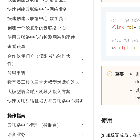
AI 产品 免费试用
网络
安全
云开发大赛
快速创建云联络中心-网络业务
Tableau 订阅
1亿+ 大模型 tokens 和 
快速创建云联络中心-数字员工
可观测
入门学习赛
中间件
AI空中课堂在线直播课
<!-- IM s
140+云产品 免费试用
大模型服务
创建一个较复杂的云联络中心
<
link
rel
=
"
上云与迁云
产品新客免费试用，最长1
数据库
使用云联络中心前检测网络和硬件
生态解决方案
千问AI平台-Token Plan
<!-- IM sd
企业出海
大模型ACA认证体验
大数据计算
查看账单
<
script
src
助力企业全员 AI 认知与能
行业生态解决方案
合作伙伴门户（仅限号码合作伙
政企业务
媒体服务
千问AI平台-模型体验
伴）
开发者生态解决方案
在线体验全尺寸、多种模态
企业服务与云通信
号码申请
重要
UI
AI 开发和 AI 应用解决
Happy 系列大模型
d
数字员工接入三方大模型对话机器人
域名与网站
以
大模型语音呼入机器人接入方案
终端用户计算
i
快速关联对话机器人与云联络中心服务
Serverless
大模型解决方案
操作指南
使用
开发工具
快速部署 Dify，高效搭建 
云联络中心管理（控制台）
迁移与运维管理
语音业务
js
加载完成后，在