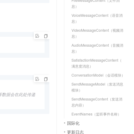
FileMessageContent（文件消
息）
VoiceMessageContent（语音消
息）
VideoMessageContent（视频消
息）
AudioMessageContent（音频消
息）
SatisfactionMessageContent（
满意度消息）
ConversationModel（会话模块）
SendMessageModel（发送消息
模块）
等数据会在此处传递
SendMessageContent（发送消
息内容）
EventNames（监听事件名称）
国际化
更新日志