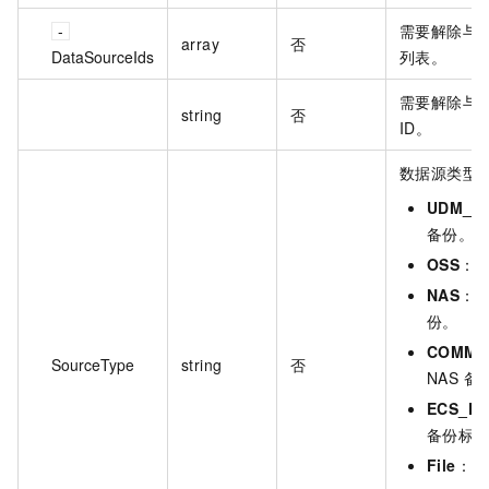
需要解除与策
array
否
DataSourceIds
列表。
需要解除与
string
否
ID。
数据源类型
UDM_E
备份。
OSS
：表
NAS
：表
份。
COMMO
SourceType
string
否
NAS 备
ECS_FI
备份标
File
：表