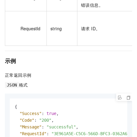
错误信息。
RequestId
string
请求 ID。
示例
正常返回示例
格式
JSON
{
"Success"
:
true
,
"Code"
:
"200"
,
"Message"
:
"successful"
,
"RequestId"
:
"3E961A5E-C5C6-566D-BFC3-0362A6A52E