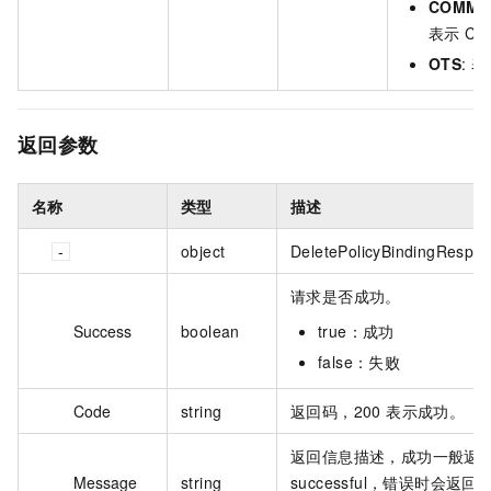
COMMO
表示 CP
OTS
: 表
返回参数
名称
类型
描述
object
DeletePolicyBindingRespo
请求是否成功。
Success
boolean
true：成功
false：失败
Code
string
返回码，200 表示成功。
返回信息描述，成功一般返
Message
string
successful，错误时会返回