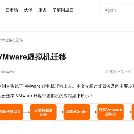
云市场
伙伴
服务
了解阿里云
AI 特惠
数据与 API
成为产品伙伴
企业增值服务
最佳实践
价格计算器
AI 场景体
基础软件
产品伙伴合
阿里云认证
市场活动
配置报价
大模型
are虚拟机迁移
自助选配和估算价格
新方式
域名与网站
睿译宝，AI翻译排版一步到位
智启 AI 普惠权益
产品生态集成认证中心
企业支持计划
云上春晚
千问官方 MaaS 平台，为开发者和 Agent 而生，新用户赠送 1 亿 + tokens 额度
云服务器 EC
Qwen Aud
AI Coding
阿里云Maa
2026 阿里云
为企业打
数据集
Windows
大模型认证
模型
NEW
NEW
交付可用成果
值低价云产品抢先购
提供智能易用的域名与建站服务
上传文档即自动完成翻译和格式还原
至高享 1亿+免费 tokens，加速 Al 应用落地
安全可靠、弹
智能编程，一键
VMware虚拟机迁移
产品生态伙伴
专家技术服务
云上奥运之旅
弹性计算合作
阿里云中企出
手机三要素
宝塔 Linux
全部认证
价格优势
有专属领域专家
对象存储 OSS
GLM-5.2：长任务时代开源旗舰模型
阿里云 OPC 创新助力计划
云数据库 RD
即刻拥有 DeepS
AI 电商营销
产品生态伙伴工作台
企业增值服务台
云栖战略参考
云存储合作计
云栖大会
身份实名认证
CentOS
训练营
推动算力普惠，释放技术红利
的大模型服务
最高返9万
多领域专家智能体,一键组建 AI 虚拟交付团队
至高百万元 Token 补贴，加速一人公司成长
稳定、安全、高性价比、高性能的云存储服务
真正可用的 1M 上下文,一次完成代码全链路开发
轻松解锁专属 Dee
从图文生成到
复制 MD 格式
 03:44:53
云上的中国
数据库合作计
活动全景
短信
Docker
图片和
站式影视创作平台
人工智能平台 PAI
Hermes Agent，打造自进化智能体
Token Plan 模型订阅计划
Qoder
5 分钟轻松部署
AI 广告创作
企业成长
大模型
NEW
信息公告
控制台将线下
VMware
虚拟机迁移上云。本文介绍该场景涉及的主要步
看见新力量
云网络合作计
OCR 文字识别
JAVA
级电脑
证享300元代金券
可视化编排打通从文字构思到成片全链路闭环
一站式AI开发、训练和推理服务
自主进化，持久记忆，越用越聪明
Qwen3.8-Max 首发尝鲜，限时加量 10 倍，夜间低至2折
面向真实软件
图文、视频一
Kimi-K3
HappyHors
NEW
魔搭 Mode
备份迁移
VMware
环境中虚拟机的流程如下所示：
loud
服务实践
官网公告
Kimi 最新旗舰模型，长程编程与推理利器
让文字生成流
金融模力时刻
Salesforce O
版
发票查验
全能环境
Qoder CN
Claude Code + GStack 打造工程团队
千问办公，限时限量积分加倍
云原生数据库 P
低代码高效构
AI 建站
NEW
作计划
计划
创新中心
魔搭 ModelSc
健康状态
让AI从“聊天伙伴”进化为能干活的“数字员工”
覆盖公网/内网、递归/权威、移动APP等全场景解析服务
安装技能 GStack，拥有专属 AI 工程团队
你的AI工作搭子，覆盖日常办公高频场景
基于千问大模型等，支持代码智能生成、研发智能问答
0 代码专业建
客户案例
天气预报查询
操作系统
Deepseek-v4-pro
HappyHors
态合作计划
态智能体模型
旗舰 MoE 大模型，百万上下文与顶尖推理能力
图生视频，流
Compute
同享
容器服务 Kubernetes 版 ACK
万小智 AI 建站低至 15元/月
云防火墙
AI 短剧/漫剧
快递物流查询
WordPress
成为服务伙
高校合作
式云数据仓库
点，立即开启云上创新
提供一站式管理容器应用的 K8s 服务
送.CN域名，送备案服务码
云原生的云上
AI助力短剧
GLM-5.2
Wan2.7-T
Ubuntu