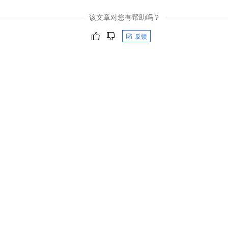
一个 AI 助手
即刻拥有 DeepSeek-R1 满血版
超强辅助，Bol
该文章对您有帮助吗？
在企业官网、通讯软件中为客户提供 AI 客服
多种方案随心选，轻松解锁专属 DeepSeek
反馈