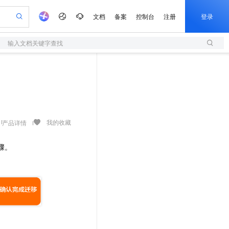
文档
备案
控制台
注册
登录
输入文档关键字查找
验
作计划
器
AI 活动
专业服务
服务伙伴合作计划
开发者社区
加入我们
服务平台百炼
阿里云 OPC 创新助力计划
一站式生成采购清单，支持单品或批量购买
S
io：打造专属 AI 语音助手
S产品伙伴计划（繁花）
峰会
造的大模型服务与应用开发平台
轻量应用服务器
一句话生成原生可编辑精美 PPT 文稿
AI 生产力先锋
Al MaaS 服务伙伴赋能合作
域名
博文
Careers
至高可申请百万元
性可伸缩的云计算服务
开启高性价比 AI 编程新体验
Qwen-Audio-3.0-Realtime 端到端实时语音角色扮演
输入一句话想法, 轻松生成专业的 PPT
先锋实践拓展 AI 生产力的边界
快速构建应用程序和网站，即刻迈出上云第一步
Token 补贴，五大权
计划
海大会
伙伴信用分合作计划
商标
问答
社会招聘
益加速 OPC 成功
S
eek-V4-Pro
数字证书管理服务（原SSL证书）
一键部署幻兽帕鲁游戏服务器
飞天发布时刻
HOT
划
备案
电子书
校园招聘
pSeek-V4-Pro
视频创作，一键激活电商全链路生产力
全托管，含MySQL、PostgreSQL、SQL Server、MariaDB多引擎
实现全站HTTPS，呈现可信的WEB访问
一键购买专属联机服务器，轻松开启游戏
所见，即是所愿
我的收藏
产品详情
更多支持
划
公司注册
镜像站
视频生成
语音识别与合成
专属 QwenPaw
短信服务
漫剧工坊：一站式动画创作平台
AI 实训营
HOT
骤。
合作伙伴培训与认证
划
上云迁移
的智能体编程平台
站生成，高效打造优质广告素材
从聊天伙伴进化为能主动干活的本地数字员工
快速生产连贯的高质量长漫剧
从基础到进阶，Agent 创客手把手教你
国内短信简单易用，安全可靠，秒级触达，全球覆盖200+国家和地区。
e-1.1-T2V
Qwen3-TTS-Flash
lScope
我要反馈
查询合作伙伴
畅细腻的高质量视频
离线语音合成大模型，多语言方言自适应，低延迟高稳定
n Alibaba Cloud ISV 合作
代维服务
olarDB
建企业门户网站
大数据开发治理平台 DataWorks
10 分钟搭建微信、支付宝小程序
创新加速
ope
登录合作伙伴管理后台
我要建议
站，无忧落地极速上线
以可视化方式快速构建移动和 PC 门户网站
100%兼容MySQL、PostgreSQL，兼容Oracle，支持集中和分布式
高效部署网站，快速应用到小程序
Data Agent 驱动的一站式 Data+AI 开发治理平台
e-1.1-I2V
Cosyvoice-V3-Flash
安全
畅自然，细节丰富
高表现力语音合成大模型，语音克隆听感自然
我要投诉
上云场景组合购
伴
边界网络安全防护产品
漫剧创作，剧本、分镜、视频高效生成
覆盖90%+业务场景，专享组合折扣价
2V
VPN
Fun-ASR