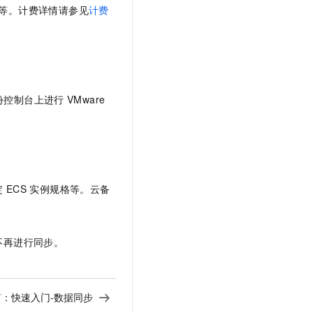
文戏情感细腻自然，动作戏激烈拳拳到肉，实现更强表演能力
支持中英文自由切换，具备更强的噪声鲁棒性
等。计费详情请参见
计费
云聚AI 严选权益
SSL 证书
，一键激活高效办公新体验
精选AI产品，从模型到应用全链提效
堡垒机
AI 用量加速计划
应用
防火墙
、识别商机，让客服更高效、服务更出色。
新老同享，达量后返
千问办公
主机安全
NEW
份控制台上进行
VMware
的智能体编程平台
一站式AI生产力平台
AI 应用及服务市场
伶鹊
企业级人与Agent协作平台，接入和调度多个数字员工
智能客服平台，对话机器人、对话分析、智能外呼
AI 应用
大模型服务平台百炼 - 全妙
大模型
定
ECS
实例规格等。云备
应用创作平台
多模态内容创作工具，已接入 DeepSeek
自然语言处理
数据标注
不再进行同步。
机器学习
息提取
与 AI 智能体进行实时音视频通话
从文本、图片、视频中提取结构化的属性信息
构建支持视频理解的 AI 音视频实时通话应用
篇：
快速入门-数据同步