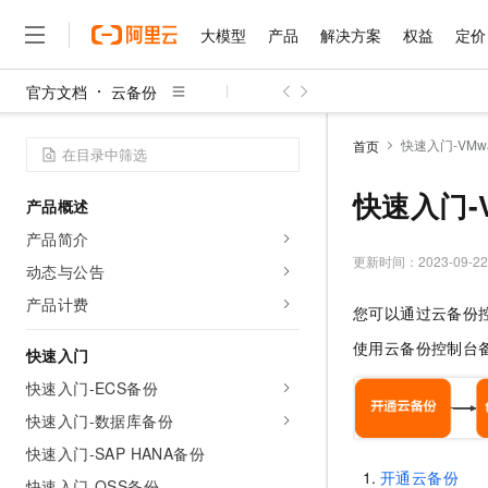
大模型
产品
解决方案
权益
定价
官方文档
云备份
大模型
产品
解决方案
权益
定价
云市场
伙伴
服务
了解阿里云
精选产品
精选解决方案
普惠上云
产品定价
精选商城
成为销售伙伴
售前咨询
为什么选择阿里云
千问AI平台
快速入门-VMw
首页
了解云产品的定价详情
大模型服务平台百炼
千问办公，解锁你的工作
普惠上云 官方力荐
分销伙伴
在线服务
网站建设
什么是云计算
大
大模型服务与应用平台
企业级Agent产品，直接
云服务器38元/年起，超
快速入门-
产品概述
咨询伙伴
多端小程序
技术领先
云上成本管理
售后服务
千问大模型
Agency Agents：拥
官方推荐返现计划
大模型
产品简介
大模型
精选产品
精选解决方案
Salesforce 国际版订阅
稳定可靠
管理和优化成本
多元化、高性能、安全可靠
推荐新用户得奖励，单订单
更新时间：
2023-09-22
销售伙伴合作计划
动态与公告
自助服务
友盟天域
安全合规
人工智能与机器学习
AI
文本生成
无影云电脑
HappyHorse 打造一
云工开物
产品计费
您可以通过云备份
无影生态合作计划
在线服务
观测云
分析师报告
随时随地安全接入的云上超
高校专属算力普惠，学生认
计算
互联网应用开发
Qwen3.8-Max
HOT
使用云备份控制台
Salesforce On Alibaba C
工单服务
快速入门
智能体时代全能旗舰模型
Tuya 物联网平台阿里云
研究报告与白皮书
云解析DNS
快速拥有专属 OpenClaw
Consulting Partner 合
大数据
容器
快速入门-ECS备份
免费试用
短信专区
蓝凌 OA
Qwen3.7-Plus
AI 大模型销售与服务生
快速入门-数据库备份
现代化应用
存储
天池大赛
能看、能想、能动手的多模
云原生大数据计算服务 Max
解决方案免费试用 新老
电子合同
快速入门-SAP HANA备份
面向分析的企业级SaaS模
最高领取价值200元试用
安全
网络与CDN
AI 算法大赛
Qwen3-VL-Plus
开通云备份
畅捷通
快速入门-OSS备份