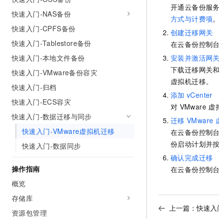
开通云备份服务
AI 产品 免费试用
网络
安全
云开发大赛
快速入门-NAS备份
Tableau 订阅
方式与计费项
1亿+ 大模型 tokens 和 
快速入门-CPFS备份
可观测
入门学习赛
中间件
创建迁移网关
AI空中课堂在线直播课
140+云产品 免费试用
大模型服务
快速入门-Tablestore备份
在云备份控制
上云与迁云
产品新客免费试用，最长1
数据库
快速入门-本地文件备份
安装并激活网
生态解决方案
千问AI平台-Token Plan
企业出海
大模型ACA认证体验
下载迁移网关
大数据计算
快速入门-VMware备份容灾
助力企业全员 AI 认知与能
行业生态解决方案
虚拟机迁移。
快速入门-归档
政企业务
媒体服务
千问AI平台-模型体验
添加
vCenter
开发者生态解决方案
快速入门-ECS容灾
在线体验全尺寸、多种模态
对
VMware
虚
企业服务与云通信
快速入门-数据迁移与同步
AI 开发和 AI 应用解决
迁移
VMware
Happy 系列大模型
域名与网站
快速入门-VMware虚拟机迁移
在云备份控制
份启动计划并
快速入门-数据同步
终端用户计算
确认完成迁移
操作指南
在云备份控制
Serverless
大模型解决方案
概览
开发工具
快速部署 Dify，高效搭建 
存储库
上一篇：
快速入
迁移与运维管理
资源包管理