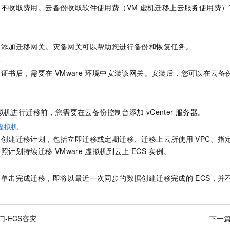
服务生态伙伴
视觉 Coding、空间感知、多模态思考等全面升级
1M上下文，专为长程任务能力而生
云工开物
企业应用
不收取费用。云备份收取软件使用费（VM
虚机迁移上云服务使用费）
Night Plan 支持 Qwen 3.8-Max
AI 办公
NEW
Red Hat
。
30+ 款产品免费体验
夜间 5 折，Qwen/Meoo/TokenPlan 客户专享
AI智能应用
科研合作
ERP
堂（旗舰版）
SUSE
智能客服
AI 应用构建
大模型原生
台添加迁移网关。灾备网关可以帮助您进行备份和恢复任务。
CRM
2个月
自动承接线索
关
建站小程序
Qoder
大模型服务平台百炼-应用模版
OA 办公系统
HOT
NEW
和证书后，需要在
VMware
环境中安装该网关。安装后，您可以在云备
面向真实软件
个人版上线、团队版降价；千问3.8-Max首发发尝鲜
丰富多元化的应用模版和解决方案
力提升
财税管理
模板建站
万有无界
大模型服务平台百炼-智能体
400电话
定制建站
的模型效果
灵活可视化地构建企业级 Agent
拟机进行迁移前，您需要在云备份控制台添加
vCenter
服务器。
方案
广告营销
模板小程序
虚拟机
秒悟
人工智能平台 PAI
台创建迁移计划，包括立即迁移或定期迁移、迁移上云所使用
VPC、指
定制小程序
云端极速 AI 
新一代 AI 视频生成模型，深度适配广告营销等场景
AI Native 的算法工程平台，一站式完成建模、训练、推理服务部署
按照计划持续迁移
VMware
虚拟机到云上
ECS
实例。
APP 开发
建站系统
台单击完成迁移，即将以最近一次同步的数据创建迁移完成的
ECS，并
AI 应用
10分钟微调：让0.6B模型媲美235B模型
多模态数据信
依托云原生高可用架构,实现Dify私有化部署
用1%尺寸在特定领域达到大模型90%以上效果
门-ECS容灾
下一