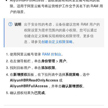
AliyunHBRFullAccess：该权限拥有和阿里云账号相同的权
限。适用于阿里云账号将运营维护工作交予其名下的
RAM
用
户的场景。
说明
出于安全性的考虑，
云备份
建议您将
RAM
用户的
权限设置为需求范围内的最小权限。您可以通过
创建自定义策略实现精细化权限管理。更多信
息，请参见
创建自定义权限策略
。
使用阿里云账号登录
RAM
控制台
。
在左侧导航栏，单击
身份管理
>
用户
。
找到目标用户，单击
添加权限
。
在
新增授权
面板，在下拉列表中选择
系统策略
，选中
AliyunHBRReadOnlyAccess
或
AliyunHBRFullAccess
，并单击
确认新增授权
。
确认授权结果为
已完成
。