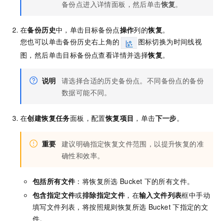
备份点进入详情面板，然后单击
恢复
。
在
备份历史
中，单击目标备份点
操作
列的
恢复
。
您也可以单击备份历史右上角的
图标切换为时间线视
图，然后单击目标备份点查看详情并选择
恢复
。
说明
请选择合适的历史备份点。不同备份点的备份
数据可能不同。
在
创建恢复任务
面板，配置
恢复项目
，单击
下一步
。
重要
建议明确指定恢复文件范围，以提升恢复的准
确性和效率。
包括所有文件
：将恢复所选
Bucket
下的所有文件。
包含指定文件
或
排除指定文件
，在
输入文件列表
框中手动
填写文件列表，将按照规则恢复所选
Bucket
下指定的文
件。