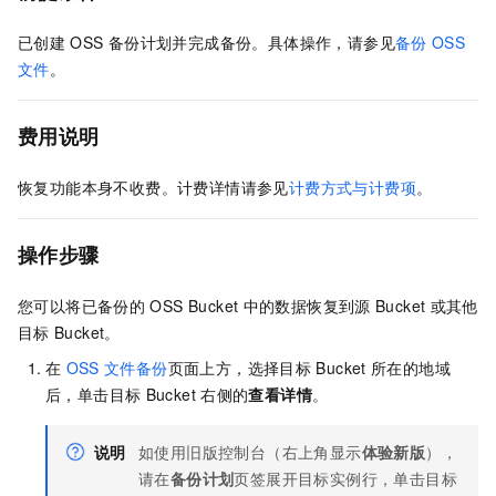
已创建
OSS
备份计划并完成备份。具体操作，请参见
备份
OSS
文件
。
费用说明
恢复功能本身不收费。计费详情请参见
计费方式与计费项
。
操作步骤
您可以将已备份的
OSS Bucket
中的数据恢复到源
Bucket
或其他
目标
Bucket。
在
OSS
文件备份
页面上方，选择目标
Bucket
所在的地域
后，单击目标
Bucket
右侧的
查看详情
。
说明
如使用旧版控制台（右上角显示
体验新版
），
请在
备份计划
页签展开目标实例行，单击目标