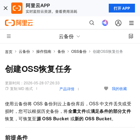
打开 APP
云备份
云备份
操作指南
备份
OSS备份
创建OSS恢复任务
首页
创建OSS恢复任务
更新时间：
2026-05-28 07:26:33
复制 MD 格式
我的收藏
产品详情
使用
云备份
将
OSS
备份到云上备份库后，OSS
中文件丢失或受
损时，您可以根据历史备份，将
全量文件
或
满足条件的部分文件
恢复，可恢复至
源
OSS Bucket
或
新的
OSS Bucket
。
前提条件