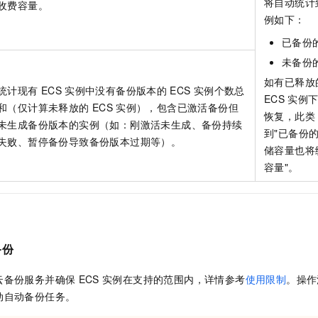
将自动统计
收费容量。
例如下：
已备份
未备份
如有已释放
统计现有
ECS
实例中没有备份版本的
ECS
实例个数总
ECS
实例
和（仅计算未释放的
ECS
实例），包含已激活备份但
恢复，此类
未生成备份版本的实例（如：刚激活未生成、备份持续
到"已备份
失败、暂停备份导致备份版本过期等）。
储容量也将
容量"。
备份
云备份服务并确保
ECS
实例在支持的范围内，详情参考
使用限制
。操作
动自动备份任务。