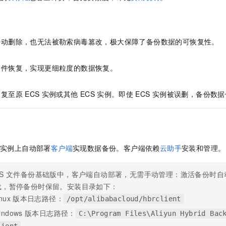
服务生态伙伴
视觉 Coding、空间感知、多模态思考等全面升级
1M上下文，专为长程任务能力而生
云工开物
企业应用
Night Plan 支持 Qwen 3.8-Max
AI 办公
NEW
Red Hat
30+ 款产品免费体验
夜间 5 折，Qwen/Meoo/TokenPlan 客户专享
AI智能应用
科研合作
ERP
堂（旗舰版）
SUSE
智能客服
手动删除，也无法被勒索病毒篡改，极大保障了备份数据的可恢复性。
AI 应用构建
大模型原生
CRM
2个月
自动承接线索
建站小程序
Qoder
大模型服务平台百炼-应用模版
OA 办公系统
HOT
NEW
文件恢复，实现更细粒度的数据恢复。
面向真实软件
个人版上线、团队版降价；千问3.8-Max首发发尝鲜
丰富多元化的应用模版和解决方案
力提升
财税管理
模板建站
恢复至原
ECS
实例或其他
ECS
实例。即使
ECS
实例被误删，备份数据
万有无界
大模型服务平台百炼-智能体
400电话
定制建站
的模型效果
灵活可视化地构建企业级 Agent
方案
广告营销
模板小程序
秒悟
人工智能平台 PAI
定制小程序
云端极速 AI 
新一代 AI 视频生成模型，深度适配广告营销等场景
AI Native 的算法工程平台，一站式完成建模、训练、推理服务部署
实例上自动部署
客户端
实现数据备份。客户端依赖
云助手
安装和管理。
APP 开发
S
文件备份基础版中，客户端自动部署，无需手动管理：激活备份时自
建站系统
载，暂停备份时保留。安装目录如下：
nux
版本日志路径：
/opt/alibabacloud/hbrclient
AI 应用
10分钟微调：让0.6B模型媲美235B模型
多模态数据信
依托云原生高可用架构,实现Dify私有化部署
用1%尺寸在特定领域达到大模型90%以上效果
indows
版本日志路径：
C:\Program Files\Aliyun Hybrid Bac