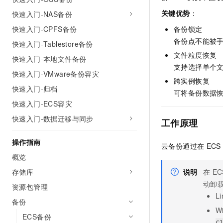
AI 产品 免费试用
网络
安全
云开发大赛
关键优势
：
快速入门-NAS备份
Tableau 订阅
1亿+ 大模型 tokens 和 
快速入门-CPFS备份
可观测
入门学习赛
备份锁定
中间件
AI空中课堂在线直播课
140+云产品 免费试用
备份点不能被
大模型服务
快速入门-Tablestore备份
上云与迁云
产品新客免费试用，最长1
数据库
文件粒度恢复
快速入门-本地文件备份
生态解决方案
千问AI平台-Token Plan
支持选择单个
企业出海
大模型ACA认证体验
大数据计算
快速入门-VMware备份容灾
跨实例恢复
助力企业全员 AI 认知与能
行业生态解决方案
快速入门-归档
政企业务
媒体服务
可将备份数据
千问AI平台-模型体验
开发者生态解决方案
快速入门-ECS容灾
在线体验全尺寸、多种模态
企业服务与云通信
快速入门-数据迁移与同步
AI 开发和 AI 应用解决
工作原理
Happy 系列大模型
域名与网站
操作指南
云备份通过在
ECS
终端用户计算
概览
存储库
说明
在
EC
Serverless
大模型解决方案
动卸
资源包管理
开发工具
Li
快速部署 Dify，高效搭建 
备份
W
迁移与运维管理
ECS备份