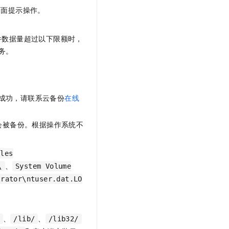
请根据页面提示操作。
件数据量超过以下限额时，
务。
成功，请联系云备份
在线
会被备份。根据操作系统不
iles
、
\
System Volume
trator\ntuser.dat.LO
、
、
/
/lib/
/lib32/