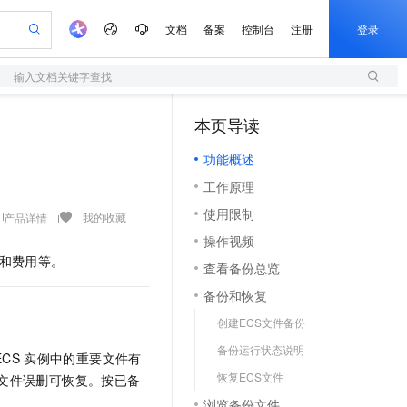
文档
备案
控制台
注册
登录
输入文档关键字查找
验
作计划
器
AI 活动
专业服务
服务伙伴合作计划
开发者社区
加入我们
服务平台百炼
5亿算力补贴
本页导读
（1）
一站式生成采购清单，支持单品或批量购买
台百炼
建企业门户网站
S产品伙伴计划（繁花）
峰会
造的大模型服务与应用开发平台
容器计算服务 ACS
低成本、高性能的湖仓一体化架构
AI 生产力先锋
Al MaaS 服务伙伴赋能合作
域名
博文
Careers
大模型
新迁上云，5亿补贴
功能概述
训练以及应用构建服务
开启高性价比 AI 编程新体验
以可视化方式快速构建移动和 PC 门户网站
先锋实践拓展 AI 生产力的边界
以 Kubernetes 为使用界面供给容器算力资源的云计算服务
通过 SelectDB 实现湖仓对接和实时分析处理
享不停
计划
海大会
伙伴信用分合作计划
商标
问答
社会招聘
工作原理
数据分析 Agent
边缘节点服务 ENS
AI 剧本生成与动画创作
飞天发布时刻
划
备案
电子书
校园招聘
使用限制
行按需分发的服务
视频创作，一键激活电商全链路生产力
基于 Hologres 快速构建企业级数据分析 Agent
根据图文生成剧本，快速实现动画创作
所见，即是所愿
场景化、广覆盖、易接入的边缘云计算服务
我的收藏
产品详情
更多支持
划
公司注册
镜像站
操作视频
视频生成
语音识别与合成
y 平台，高效搭建 AI 应用
人工智能平台 PAI
与 AI 智能体进行实时音视频通话
AI 实训营
大模型
和费用等。
合作伙伴培训与认证
查看备份总览
划
上云迁移
观测性数据存储分析服务
站生成，高效打造优质广告素材
依托云原生高可用架构,实现Dify私有化部署
一站式AI开发、训练和推理服务
从基础到进阶，Agent 创客手把手教你
构建支持视频理解的 AI 音视频实时通话应用
e-1.1-T2V
Qwen3-TTS-Flash
lScope
我要反馈
查询合作伙伴
备份和恢复
畅细腻的高质量视频
离线语音合成大模型，多语言方言自适应，低延迟高稳定
n Alibaba Cloud ISV 合作
代维服务
墙 WAF
从 HTTP 到 HTTPS，实现数据加密传输
CDN
基于 RAGFlow 构建私有知识问答应用
创建ECS文件备份
创新加速
ope
登录合作伙伴管理后台
我要建议
书部署至网站应用,建立加密连接
站，无忧落地极速上线
专业稳定一站式解决web应用核心安全痛点
弹性内容分发服务加快向终端分发内容
零代码起步，开源 RAG 实现企业级智能搜索
e-1.1-I2V
Cosyvoice-V3-Flash
备份运行状态说明
安全
ECS
实例中的重要文件有
畅自然，细节丰富
高表现力语音合成大模型，语音克隆听感自然
我要投诉
上云场景组合购
伴
恢复ECS文件
文件误删可恢复。按已备
漫剧创作，剧本、分镜、视频高效生成
26年服务口碑，超过4000万个域名在这里注册，域名注册快人一步
覆盖90%+业务场景，专享组合折扣价
2V
VPN
Fun-ASR
浏览备份文件