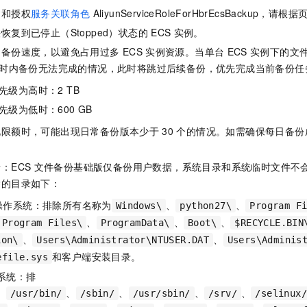
建和授权
服务关联角色
AliyunServiceRoleForHbrEcsBackup，
恢复到已停止（Stopped）状态的
ECS
实例。
制备份速度，以避免占用过多
ECS
实例资源。当单台
ECS
实例下的文
时内备份无法完成的情况，此时将跳过后续备份，优先完成当前备份任
先级为高时：2 TB
级为低时：600 GB
此限额时，可能出现日常备份版本少于
30
个的情况。如需确保每日备份
：ECS
文件备份基础版仅备份用户数据，系统目录和系统临时文件不
除的目录如下：
操作系统：排除所有名称为
、
、
Windows\
python27\
Program F
、
、
、
Program Files\
ProgramData\
Boot\
$RECYCLE.BIN
、
、
ion\
Users\Administrator\NTUSER.DAT
Users\Adminis
和客户端安装目录。
efile.sys
系统：排
、
、
、
、
、
/usr/bin/
/sbin/
/usr/sbin/
/srv/
/selinux