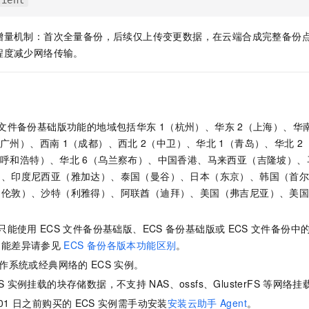
lient
一个 AI 助手
即刻拥有 DeepSeek-R1 满血版
超强辅助，Bol
在企业官网、通讯软件中为客户提供 AI 客服
多种方案随心选，轻松解锁专属 DeepSeek
增量机制：首次全量备份，后续仅上传变更数据，在云端合成完整备份
程度减少网络传输。
文件备份基础版功能的地域包括华东
1（杭州）、华东
2（上海）、华
（广州）、西南
1（成都）、西北
2（中卫）、华北
1（青岛）、华北
2
（呼和浩特）、华北
6（乌兰察布）、中国香港、马来西亚（吉隆坡）、
）、印度尼西亚（雅加达）、泰国（曼谷）、日本（东京）、韩国（首
（伦敦）、沙特（利雅得）、阿联酋（迪拜）、美国（弗吉尼亚）、美
。
只能使用
ECS
文件备份基础版、ECS
备份基础版或
ECS
文件备份中
功能差异请参见
ECS
备份各版本功能区别
。
作系统或经典网络的
ECS
实例。
S
实例挂载的块存储数据，不支持
NAS、ossfs、GlusterFS
等网络挂
01
日之前购买的
ECS
实例需手动安装
安装云助手
Agent
。