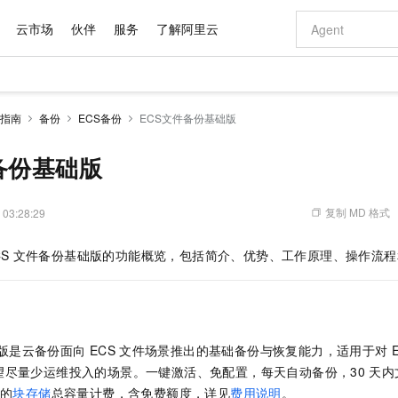
云市场
伙伴
服务
了解阿里云
AI 特惠
数据与 API
成为产品伙伴
企业增值服务
最佳实践
价格计算器
AI 场景体
基础软件
产品伙伴合
阿里云认证
市场活动
配置报价
大模型
指南
备份
ECS备份
ECS文件备份基础版
自助选配和估算价格
切皆有可能
通义大模型
即刻拥有 DeepSeek-R1 满血版
智启 AI 普惠权益
产品生态集成认证中心
企业支持计划
云上春晚
千问官方 MaaS 平台，为开发者和 Agent 而生，新用户赠送 1 亿 + tokens 额度
大模型服务平
低代码高效构
AI Coding
阿里云Maa
2026 阿里云
为企业打
数据集
Windows
大模型认证
大模型
计算服务
值低价云产品抢先购
支持丰富的 MCP 服务供选择,全链路工具兼容
多元化、高性能、安全可靠的大模型服务
至高享 1亿+免费 tokens，加速 Al 应用落地
多种方案随心选，轻松解锁专属 DeepSeek
大模型推理、
智能编程，一键
备份基础版
产品生态伙伴
专家技术服务
云上奥运之旅
弹性计算合作
阿里云中企出
手机三要素
宝塔 Linux
全部认证
价格优势
10分钟微调：让0.6B模型媲美235B模型
对象存储 OSS
通义千问3 来了，0元即刻上手
阿里云 OPC 创新助力计划
负载均衡 SLB
快速构建企业级
AI 电商营销
产品生态伙伴工作台
企业增值服务台
云栖战略参考
云存储合作计
云栖大会
身份实名认证
CentOS
训练营
推动算力普惠，释放技术红利
算服务
最高返9万
用1%尺寸在特定领域达到大模型90%以上效果
至高 800 万免费Tokens
至高百万元 Token 补贴，加速一人公司成长
稳定、安全、高性价比、高性能的云存储服务
对云上流量进
从图文生成到
复制 MD 格式
 03:28:29
云上的中国
数据库合作计
活动全景
短信
Docker
图片和
宝小程序
云数据库 RDS
多模态数据信息提取
Token Plan 模型订阅计划
日志服务 SLS
快速部署 Dif
AI 广告创作
企业成长
NEW
信息公告
S
文件备份基础版的功能概览，包括简介、优势、工作原理、操作流程
看见新力量
云网络合作计
OCR 文字识别
JAVA
小程序
证享300元代金券
100%兼容MySQL、PostgreSQL，兼容Oracle，支持集中和分布式
Qwen3.8-Max 首发尝鲜，限时加量 10 倍，夜间低至2折
从文本、图片等多种模态中提取结构化的属性信息
全托管，含MySQL、PostgreSQL、SQL Server、MariaDB多引擎
提供一站式可
图文、视频一
Kimi-K3
HappyHors
NEW
魔搭 Mode
loud
服务实践
官网公告
Kimi 最新旗舰模型，长程编程与推理利器
让文字生成流
金融模力时刻
Salesforce O
版
发票查验
全能环境
Compute
数大模型
大数据开发治理平台 DataWorks
超强辅助，Bolt.diy 一步搞定创意建站
千问办公，限时限量积分加倍
Web应用防火
AI 建站
NEW
作计划
计划
创新中心
魔搭 ModelSc
健康状态
式云数据仓库
月之暗面的新模型，擅长代码与 Agent 能力
一站式智能数据开发治理平台
你的AI工作搭子，覆盖日常办公高频场景
通过自然语言交互简化开发流程,全栈开发支持
将 SSL 证
0 代码专业建
客户案例
天气预报查询
操作系统
Deepseek-v4-pro
HappyHors
态合作计划
版是云备份面向
ECS
文件场景推出的基础备份与恢复能力，适用于对
态智能体模型
旗舰 MoE 大模型，百万上下文与顶尖推理能力
图生视频，流
同享
无影云电脑
万小智 AI 建站低至 15元/月
域名
AI 短剧/漫剧
快递物流查询
WordPress
成为服务伙
高校合作
望尽量少运维投入的场景。一键激活、免配置，每天自动备份，30
天内
点，立即开启云上创新
易接入、低延迟、高并发、流畅的直播服务
随时随地安全接入的云上超级电脑
送.CN域名，送备案服务码
AI助力短剧
GLM-5.2
Wan2.7-T
的
块存储
总容量计费，含免费额度，详见
费用说明
。
Ubuntu