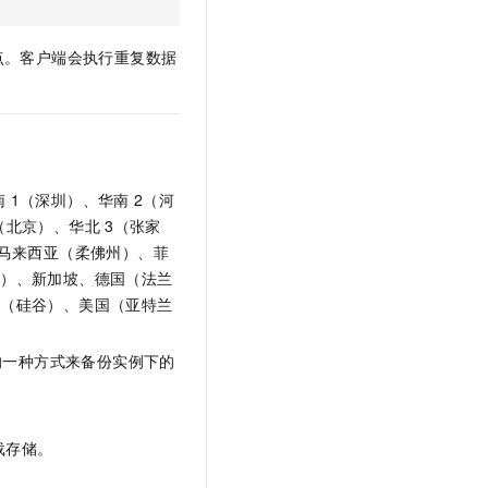
t.diy 一步搞定创意建站
构建大模型应用的安全防护体系
通过自然语言交互简化开发流程,全栈开发支持
通过阿里云安全产品对 AI 应用进行安全防护
点。客户端会执行重复数据
南
1（深圳）、华南
2（河
（北京）、华北
3（张家
马来西亚（柔佛州）、菲
尔）、新加坡、德国（法兰
国（硅谷）、美国（亚特兰
的一种方式来备份实例下的
载存储。