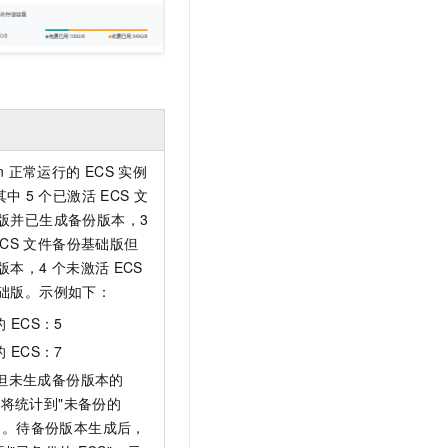
n
正常运行的
ECS
实例
其中
5
个已激活
ECS
文
版并已生成备份版本，3
CS
文件备份基础版但
版本，4
个未激活
ECS
础版。示例如下：
的
ECS：5
的
ECS：7
但未生成备份版本的
将统计到"未备份的
类中。待备份版本生成后，