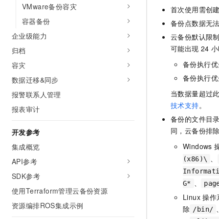
VMware备份容灾
首次使用需创
容器备份
备份点数据无法
企业级能力
云备份默认限
可能出现
24
小
归档
备份执行优
容灾
备份执行优先
数据迁移&同步
当数据量超过
报警联系人管理
技术支持
。
报表审计
备份的文件目录
同，云备份排
开发参考
Windows
集成概览
、
(x86)\
API参考
Informat
SDK参考
、
G*
pag
使用Terraform管理云备份资源
Linux
操作
资源编排ROS集成示例
除
/bin/