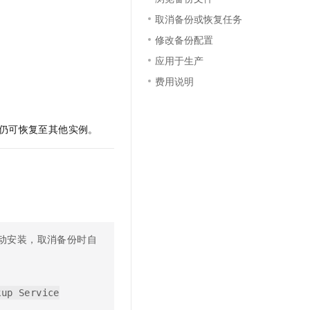
文戏情感细腻自然，动作戏激烈拳拳到肉，实现更强表演能力
支持中英文自由切换，具备更强的噪声鲁棒性
云聚AI 严选权益
SSL 证书
取消备份或恢复任务
，一键激活高效办公新体验
精选AI产品，从模型到应用全链提效
修改备份配置
堡垒机
AI 用量加速计划
应用
应用于生产
防火墙
、识别商机，让客服更高效、服务更出色。
新老同享，达量后返
费用说明
千问办公
主机安全
NEW
的智能体编程平台
一站式AI生产力平台
AI 应用及服务市场
仍可恢复至其他实例。
伶鹊
企业级人与Agent协作平台，接入和调度多个数字员工
智能客服平台，对话机器人、对话分析、智能外呼
AI 应用
大模型服务平台百炼 - 全妙
大模型
应用创作平台
多模态内容创作工具，已接入 DeepSeek
自然语言处理
数据标注
动安装，取消备份时自
机器学习
息提取
与 AI 智能体进行实时音视频通话
从文本、图片、视频中提取结构化的属性信息
构建支持视频理解的 AI 音视频实时通话应用
kup Service