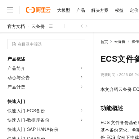
大模型
产品
解决方案
权益
定价
官方文档
云备份
大模型
产品
解决方案
权益
定价
云市场
伙伴
服务
了解阿里云
精选产品
精选解决方案
普惠上云
产品定价
精选商城
成为销售伙伴
售前咨询
为什么选择阿里云
千问AI平台
云备份
操作
首页
了解云产品的定价详情
云服务器 ECS
通义千问3 + MCP：一
普惠上云 官方力荐
分销伙伴
在线服务
网站建设
什么是云计算
安全可靠、弹性可伸缩的云
云服务器38元/年起，超
ECS文件
产品概述
咨询伙伴
多端小程序
技术领先
云上成本管理
售后服务
函数计算 FC
官方推荐返现计划
产品简介
大模型
精选产品
精选解决方案
Salesforce 国际版订阅
稳定可靠
管理和优化成本
事件驱动的Serverless计
推荐新用户得奖励，单订单
更新时间：
2026-06-24
销售伙伴合作计划
动态与公告
自助服务
友盟天域
安全合规
人工智能与机器学习
AI
文本生成
云原生数据库 PolarDB
10 分钟搭建微信、支付
云工开物
产品计费
本文介绍
云备份
EC
无影生态合作计划
在线服务
观测云
分析师报告
高效部署网站，快速应用到
高校专属算力普惠，学生认
计算
互联网应用开发
Qwen3.8-Max
HOT
Salesforce On Alibaba C
工单服务
快速入门
智能体时代全能旗舰模型
Tuya 物联网平台阿里云
研究报告与白皮书
云原生大数据计算服务 Max
Kimi K2，开源万亿参
Consulting Partner 合
功能概述
大数据
容器
快速入门-ECS备份
免费试用
短信专区
面向分析的企业级SaaS模
蓝凌 OA
Qwen3.7-Plus
AI 大模型销售与服务生
快速入门-数据库备份
现代化应用
存储
天池大赛
ECS
文件备份基础
能看、能想、能动手的多模
视频直播
解决方案免费试用 新老
电子合同
快速入门-SAP HANA备份
基本备份需求、希
最高领取价值200元试用
安全
网络与CDN
AI 算法大赛
Qwen3-VL-Plus
份
ECS
实例下挂载
畅捷通
快速入门-OSS备份