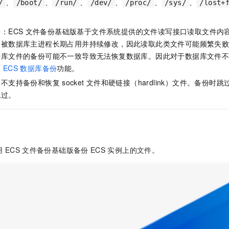
、
、
、
、
、
、
/
/boot/
/run/
/dev/
/proc/
/sys/
/lost+
：ECS
文件备份基础版基于文件系统提供的文件读写接口读取文件内
常被数据库主进程长期占用并持续修改，因此读取此类文件可能频繁失
据库文件的备份可能不一致导致无法恢复数据库。因此对于数据库文件
用
ECS
数据库备份
功能。
：不支持备份和恢复
socket
文件和硬链接（hardlink）文件。备份时
跳过。
用
ECS
文件备份基础版备份
ECS
实例上的文件。