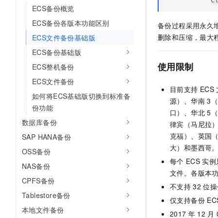
C
10 分钟在聊天系统中增加
ECS备份概览
专有云
ECS备份各版本功能区别
备份过程采用永久
删除和压缩，最大
ECS文件备份基础版
ECS备份基础版
使用限制
ECS整机备份
ECS文件备份
目前支持
ECS
如何将ECS基础版切换到标准备
源）、华南
3
份功能
口）、华北
5
数据库备份
律宾（马尼拉
克福）、英国
SAP HANA备份
大）和墨西哥
OSS备份
每个
ECS
实例
NAS备份
文件。各版本
CPFS备份
不支持
32
位操
Tablestore备份
仅支持备份
EC
本地文件备份
2017
年
12
月